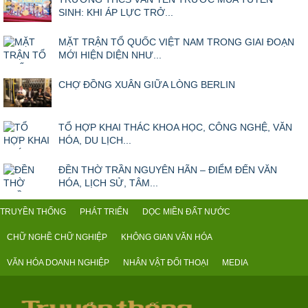
SINH: KHI ÁP LỰC TRỞ...
MẶT TRẬN TỔ QUỐC VIỆT NAM TRONG GIAI ĐOẠN
MỚI HIỆN DIỆN NHƯ...
CHỢ ĐỒNG XUÂN GIỮA LÒNG BERLIN
TỔ HỢP KHAI THÁC KHOA HỌC, CÔNG NGHỆ, VĂN
HÓA, DU LỊCH...
ĐỀN THỜ TRẦN NGUYÊN HÃN – ĐIỂM ĐẾN VĂN
HÓA, LỊCH SỬ, TÂM...
TRUYỀN THỐNG
PHÁT TRIỂN
DỌC MIỀN ĐẤT NƯỚC
CHỮ NGHỀ CHỮ NGHIỆP
KHÔNG GIAN VĂN HÓA
VĂN HÓA DOANH NGHIỆP
NHÂN VẬT ĐỐI THOẠI
MEDIA