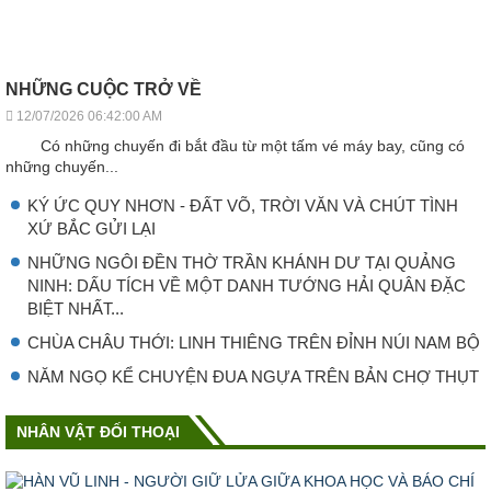
NHỮNG CUỘC TRỞ VỀ
12/07/2026 06:42:00 AM
Có những chuyến đi bắt đầu từ một tấm vé máy bay, cũng có
những chuyến...
KÝ ỨC QUY NHƠN - ĐẤT VÕ, TRỜI VĂN VÀ CHÚT TÌNH
XỨ BẮC GỬI LẠI
NHỮNG NGÔI ĐỀN THỜ TRẦN KHÁNH DƯ TẠI QUẢNG
NINH: DẤU TÍCH VỀ MỘT DANH TƯỚNG HẢI QUÂN ĐẶC
BIỆT NHẤT...
CHÙA CHÂU THỚI: LINH THIÊNG TRÊN ĐỈNH NÚI NAM BỘ
NĂM NGỌ KỂ CHUYỆN ĐUA NGỰA TRÊN BẢN CHỢ THỤT
NHÂN VẬT ĐỐI THOẠI