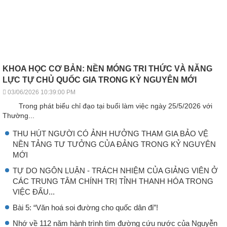
KHOA HỌC CƠ BẢN: NỀN MÓNG TRI THỨC VÀ NĂNG
LỰC TỰ CHỦ QUỐC GIA TRONG KỶ NGUYÊN MỚI
03/06/2026 10:39:00 PM
Trong phát biểu chỉ đạo tại buổi làm việc ngày 25/5/2026 với
Thường...
THU HÚT NGƯỜI CÓ ẢNH HƯỞNG THAM GIA BẢO VỆ
NỀN TẢNG TƯ TƯỞNG CỦA ĐẢNG TRONG KỶ NGUYÊN
MỚI
TỰ DO NGÔN LUẬN - TRÁCH NHIỆM CỦA GIẢNG VIÊN Ở
CÁC TRUNG TÂM CHÍNH TRỊ TỈNH THANH HÓA TRONG
VIỆC ĐẤU...
Bài 5: “Văn hoá soi đường cho quốc dân đi”!
Nhớ về 112 năm hành trình tìm đường cứu nước của Nguyễn