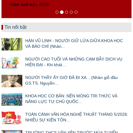
Năm xuất bản: 2025
Tin nổi bật
HÀN VŨ LINH - NGƯỜI GIỮ LỬA GIỮA KHOA HỌC
VÀ BÁO CHÍ (Nhân...
NGƯỜI CAO TUỔI VÀ NHỮNG CẠM BẪY DỊCH VỤ
HIỆN ĐẠI - Khi khát...
NGƯỜI THẦY ẤY GIỜ ĐÃ ĐI XA... (Nhân giỗ đầu
GS.TS. Nguyễn...
KHOA HỌC CƠ BẢN: NỀN MÓNG TRI THỨC VÀ
NĂNG LỰC TỰ CHỦ QUỐC...
TOÀN CẢNH VĂN HÓA NGHỆ THUẬT THÁNG 5/2026:
NHIỀU SỰ KIỆN TÔN...
TRƯỜNG THCS VĂN YÊN TRƯỚC MÙA TUYỂN