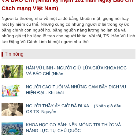
Cách mạng Việt Nam)
Người ta thường nhớ về một ai đó bằng khuôn mặt, giọng nói hay
một kỷ niệm cụ thể. Nhưng cũng có những người ở lại trong ký ức
bằng chính con người họ, bằng nguồn năng lượng họ lan tỏa và
những giá trị họ lặng lẽ trao cho người khác. Với tôi, TS. Hàn Vũ Linh
tức Đặng Vũ Cảnh Linh là một người như thế.
Tin nóng
HÀN VŨ LINH - NGƯỜI GIỮ LỬA GIỮA KHOA HỌC
VÀ BÁO CHÍ (Nhân...
NGƯỜI CAO TUỔI VÀ NHỮNG CẠM BẪY DỊCH VỤ
HIỆN ĐẠI - Khi khát...
NGƯỜI THẦY ẤY GIỜ ĐÃ ĐI XA... (Nhân giỗ đầu
GS.TS. Nguyễn...
KHOA HỌC CƠ BẢN: NỀN MÓNG TRI THỨC VÀ
NĂNG LỰC TỰ CHỦ QUỐC...