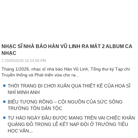
NHẠC SĨ NHÀ BÁO HÀN VŨ LINH RA MÁT 2 ALBUM CA
NHẠC
25/05/2026 10:24:00 PM
Tháng 1/2026, nhạc sĩ nhà báo Hàn Vũ Linh, Tổng thư ký Tạp chí
Truyền thống và Phát triển vừa cho ra...
THỜI TRANG ĐI CHƠI XUÂN QUA THIẾT KẾ CỦA HỌA SĨ
NHÍ MINH ANH
BIỂU TƯỢNG RỒNG – CỘI NGUỒN CỦA SỨC SỐNG
TRƯỜNG TỒN DÂN TỘC
TỰ HÀO NGÀY ĐẦU ĐƯỢC MANG TRÊN VAI CHIẾC KHĂN
QUÀNG ĐỎ TRONG LỄ KẾT NẠP ĐỘI Ở TRƯỜNG TIỂU
HỌC VĂN...