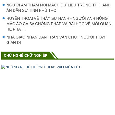
NGƯỜI ÂM THẦM NỐI MẠCH DỮ LIỆU TRONG THI HÀNH
ÁN DÂN SỰ TỈNH PHÚ THỌ
HUYỀN THOẠI VỀ THẦY SƯ HẠNH - NGƯỜI ANH HÙNG
MẶC ÁO CÀ SA CHỐNG PHÁP VÀ BÀI HỌC VỀ MỐI QUAN
HỆ PHẬT...
NHÀ GIÁO NHÂN DÂN TRẦN VĂN CHÚT: NGƯỜI THẦY
GIẢN DỊ
CHỮ NGHỀ CHỮ NGHIỆP