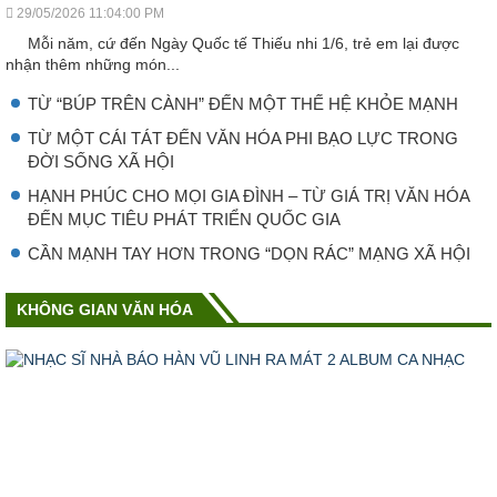
29/05/2026 11:04:00 PM
Mỗi năm, cứ đến Ngày Quốc tế Thiếu nhi 1/6, trẻ em lại được
nhận thêm những món...
TỪ “BÚP TRÊN CÀNH” ĐẾN MỘT THẾ HỆ KHỎE MẠNH
TỪ MỘT CÁI TÁT ĐẾN VĂN HÓA PHI BẠO LỰC TRONG
ĐỜI SỐNG XÃ HỘI
HẠNH PHÚC CHO MỌI GIA ĐÌNH – TỪ GIÁ TRỊ VĂN HÓA
ĐẾN MỤC TIÊU PHÁT TRIỂN QUỐC GIA
CẦN MẠNH TAY HƠN TRONG “DỌN RÁC” MẠNG XÃ HỘI
KHÔNG GIAN VĂN HÓA