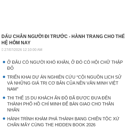
DẤU CHÂN NGƯỜI ĐI TRƯỚC - HÀNH TRANG CHO THẾ
HỆ HÔM NAY
27/07/2026 12:10:00 AM
Ở ĐÂU CÓ NGƯỜI KHÓ KHĂN, Ở ĐÓ CÓ HỘI CHỮ THẬP
ĐỎ
TRIỂN KHAI DỰ ÁN NGHIÊN CỨU “CỘI NGUỒN LỊCH SỬ
VÀ NHỮNG GIÁ TRỊ CƠ BẢN CỦA NỀN VĂN MINH VIỆT
NAM”
THI THỂ 15 DU KHÁCH ẤN ĐỘ ĐÃ ĐƯỢC ĐƯA ĐẾN
THÀNH PHỐ HỒ CHÍ MINH ĐỂ BÀN GIAO CHO THÂN
NHÂN
HÀNH TRÌNH KHÁM PHÁ THÀNH BANG CHIẾN TỘC XỨ
CHÂN MÂY CÙNG THE HIDDEN BOOK 2026