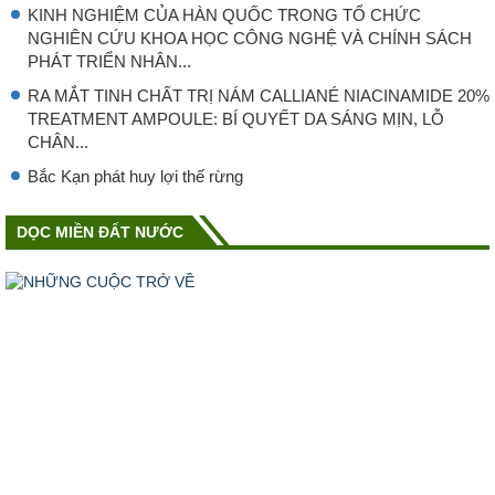
KINH NGHIỆM CỦA HÀN QUỐC TRONG TỔ CHỨC
NGHIÊN CỨU KHOA HỌC CÔNG NGHỆ VÀ CHÍNH SÁCH
PHÁT TRIỂN NHÂN...
RA MẮT TINH CHẤT TRỊ NÁM CALLIANÉ NIACINAMIDE 20%
TREATMENT AMPOULE: BÍ QUYẾT DA SÁNG MỊN, LỖ
CHÂN...
Bắc Kạn phát huy lợi thế rừng
DỌC MIỀN ĐẤT NƯỚC