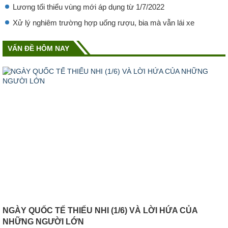
Lương tối thiểu vùng mới áp dụng từ 1/7/2022
Xử lý nghiêm trường hợp uống rượu, bia mà vẫn lái xe
VẤN ĐỀ HÔM NAY
NGÀY QUỐC TẾ THIẾU NHI (1/6) VÀ LỜI HỨA CỦA
NHỮNG NGƯỜI LỚN