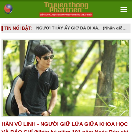
TIN NỔI BẬT:
NGƯỜI CAO TUỔI VÀ NHỮNG CẠM BẪY DỊCH VỤ HIỆN ĐẠI - Khi khát vọng sống vui ở tuổi già bị dẫn dụ vào mê cung hợp đồng kỳ nghỉ
NGƯỜI THẦY ẤY GIỜ ĐÃ ĐI XA... (Nhân giỗ đầu GS.TS. Nguyễn Đình Tấn - 16/6/2026 tức ngày 02.5 âm lịch)
HÀN VŨ LINH - NGƯỜI GIỮ LỬA GIỮA KHOA HỌC
VÀ BÁO CHÍ (Nhân kỷ niệm 101 năm Ngày Báo chí