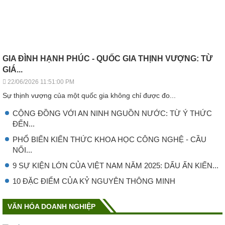
GIA ĐÌNH HẠNH PHÚC - QUỐC GIA THỊNH VƯỢNG: TỪ
GIÁ...
22/06/2026 11:51:00 PM
Sự thịnh vượng của một quốc gia không chỉ được đo...
CỘNG ĐỒNG VỚI AN NINH NGUỒN NƯỚC: TỪ Ý THỨC
ĐẾN...
PHỔ BIẾN KIẾN THỨC KHOA HỌC CÔNG NGHỆ - CẦU
NỐI...
9 SỰ KIỆN LỚN CỦA VIỆT NAM NĂM 2025: DẤU ẤN KIẾN...
10 ĐẶC ĐIỂM CỦA KỶ NGUYÊN THÔNG MINH
VĂN HÓA DOANH NGHIỆP