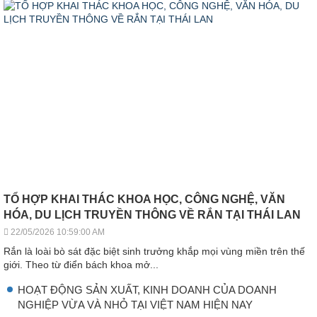
TỔ HỢP KHAI THÁC KHOA HỌC, CÔNG NGHỆ, VĂN
HÓA, DU LỊCH TRUYỀN THÔNG VỀ RẮN TẠI THÁI LAN
22/05/2026 10:59:00 AM
Rắn là loài bò sát đặc biệt sinh trưởng khắp mọi vùng miền trên thế
giới. Theo từ điển bách khoa mở...
HOẠT ĐỘNG SẢN XUẤT, KINH DOANH CỦA DOANH
NGHIỆP VỪA VÀ NHỎ TẠI VIỆT NAM HIỆN NAY