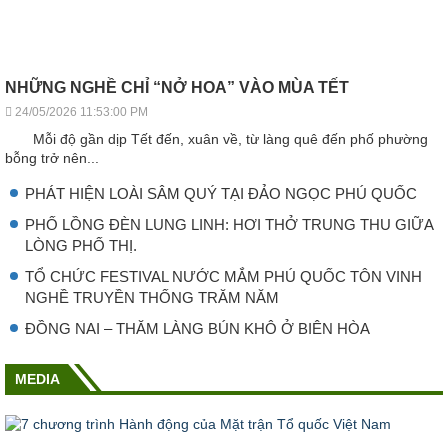
NHỮNG NGHỀ CHỈ “NỞ HOA” VÀO MÙA TẾT
24/05/2026 11:53:00 PM
Mỗi độ gần dịp Tết đến, xuân về, từ làng quê đến phố phường
bỗng trở nên...
PHÁT HIỆN LOÀI SÂM QUÝ TẠI ĐẢO NGỌC PHÚ QUỐC
PHỐ LỒNG ĐÈN LUNG LINH: HƠI THỞ TRUNG THU GIỮA
LÒNG PHỐ THỊ.
TỔ CHỨC FESTIVAL NƯỚC MẮM PHÚ QUỐC TÔN VINH
NGHỀ TRUYỀN THỐNG TRĂM NĂM
ĐỒNG NAI – THĂM LÀNG BÚN KHÔ Ở BIÊN HÒA
MEDIA