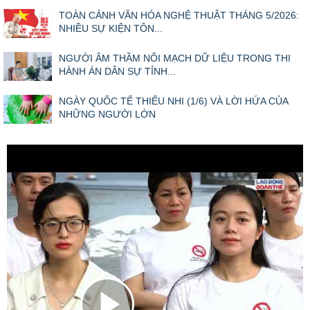
TOÀN CẢNH VĂN HÓA NGHỆ THUẬT THÁNG 5/2026:
NHIỀU SỰ KIỆN TÔN...
NGƯỜI ÂM THẦM NỐI MẠCH DỮ LIỆU TRONG THI
HÀNH ÁN DÂN SỰ TỈNH...
NGÀY QUỐC TẾ THIẾU NHI (1/6) VÀ LỜI HỨA CỦA
NHỮNG NGƯỜI LỚN