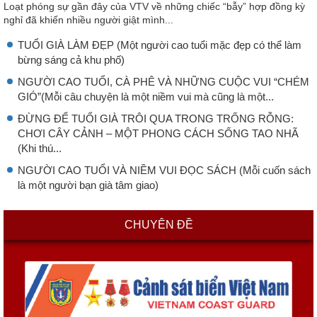
Loạt phóng sự gần đây của VTV về những chiếc “bẫy” hợp đồng kỳ
nghỉ đã khiến nhiều người giật mình...
TUỔI GIÀ LÀM ĐẸP (Một người cao tuổi mặc đẹp có thể làm
bừng sáng cả khu phố)
NGƯỜI CAO TUỔI, CÀ PHÊ VÀ NHỮNG CUỘC VUI “CHÉM
GIÓ”(Mỗi câu chuyện là một niềm vui mà cũng là một...
ĐỪNG ĐỂ TUỔI GIÀ TRÔI QUA TRONG TRỐNG RỖNG:
CHƠI CÂY CẢNH – MỘT PHONG CÁCH SỐNG TAO NHÃ
(Khi thú...
NGƯỜI CAO TUỔI VÀ NIỀM VUI ĐỌC SÁCH (Mỗi cuốn sách
là một người bạn già tâm giao)
CHUYÊN ĐỀ