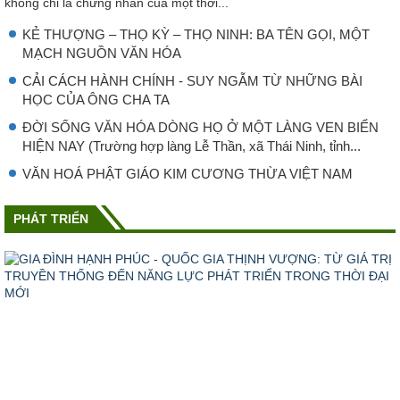
không chỉ là chứng nhân của một thời...
KẺ THƯỢNG – THỌ KỲ – THỌ NINH: BA TÊN GỌI, MỘT
MẠCH NGUỒN VĂN HÓA
CẢI CÁCH HÀNH CHÍNH - SUY NGẪM TỪ NHỮNG BÀI
HỌC CỦA ÔNG CHA TA
ĐỜI SỐNG VĂN HÓA DÒNG HỌ Ở MỘT LÀNG VEN BIỂN
HIỆN NAY (Trường hợp làng Lễ Thần, xã Thái Ninh, tỉnh...
VĂN HOÁ PHẬT GIÁO KIM CƯƠNG THỪA VIỆT NAM
PHÁT TRIỂN