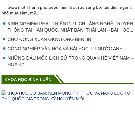
Giữa một Thành phố Seoul hiện đại, rực sáng bởi tàu điện ngầm,
phố mua sắm, mỹ...
KINH NGHIỆM PHÁT TRIỂN DU LỊCH LÀNG NGHỀ TRUYỀN
THỐNG TẠI HÀN QUỐC, NHẬT BẢN, THÁI LAN – BÀI HỌC...
CHỢ ĐỒNG XUÂN GIỮA LÒNG BERLIN
CÔNG NGHIỆP VǍN HÓA VÀ BÀI HỌC TỪ NƯỚC ANH
NHỮNG DẤU MỐC LỊCH SỬ TRONG QUAN HỆ VIỆT NAM –
HOA KỲ
KHOA HỌC BÌNH LUẬN