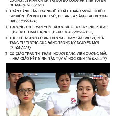
LƯỢNG AN NINH CHÍNH TRỊ NỘI BỘ CÔNG AN TỈNH TUYÊN
(07/06/2026)
QUANG
TOÀN CẢNH VĂN HÓA NGHỆ THUẬT THÁNG 5/2026: NHIỀU
SỰ KIỆN TÔN VINH LỊCH SỬ, DI SẢN VÀ SÁNG TẠO ĐƯƠNG
(30/05/2026)
ĐẠI
TRƯỜNG THCS VĂN YÊN TRƯỚC MÙA TUYỂN SINH: KHI ÁP
(29/05/2026)
LỰC TRỞ THÀNH ĐỘNG LỰC ĐỔI MỚI
THU HÚT NGƯỜI CÓ ẢNH HƯỞNG THAM GIA BẢO VỆ NỀN
TẢNG TƯ TƯỞNG CỦA ĐẢNG TRONG KỶ NGUYÊN MỚI
(21/05/2026)
CÔ GIÁO TRẦN THỊ THẮM: NGƯỜI ĐẢNG VIÊN GƯƠNG MẪU
(16/05/2026)
– NHÀ GIÁO HẾT MÌNH, TẬN TỤY VÌ HỌC SINH