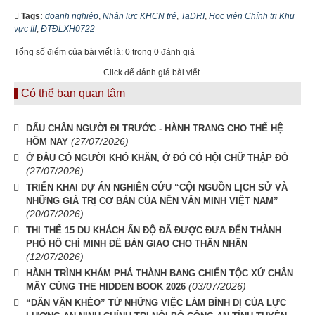
Tags:
doanh nghiệp
,
Nhân lực KHCN trẻ
,
TaDRI
,
Học viện Chính trị Khu
vực III
,
ĐTĐLXH0722
Tổng số điểm của bài viết là: 0 trong 0 đánh giá
Click để đánh giá bài viết
Có thể bạn quan tâm
DẤU CHÂN NGƯỜI ĐI TRƯỚC - HÀNH TRANG CHO THẾ HỆ
(27/07/2026)
HÔM NAY
Ở ĐÂU CÓ NGƯỜI KHÓ KHĂN, Ở ĐÓ CÓ HỘI CHỮ THẬP ĐỎ
(27/07/2026)
TRIỂN KHAI DỰ ÁN NGHIÊN CỨU “CỘI NGUỒN LỊCH SỬ VÀ
NHỮNG GIÁ TRỊ CƠ BẢN CỦA NỀN VĂN MINH VIỆT NAM”
(20/07/2026)
THI THỂ 15 DU KHÁCH ẤN ĐỘ ĐÃ ĐƯỢC ĐƯA ĐẾN THÀNH
PHỐ HỒ CHÍ MINH ĐỂ BÀN GIAO CHO THÂN NHÂN
(12/07/2026)
HÀNH TRÌNH KHÁM PHÁ THÀNH BANG CHIẾN TỘC XỨ CHÂN
(03/07/2026)
MÂY CÙNG THE HIDDEN BOOK 2026
“DÂN VẬN KHÉO” TỪ NHỮNG VIỆC LÀM BÌNH DỊ CỦA LỰC