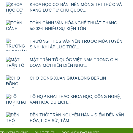
KHOA HỌC CƠ BẢN: NỀN MÓNG TRI THỨC VÀ
NĂNG LỰC TỰ CHỦ QUỐC...
TOÀN CẢNH VĂN HÓA NGHỆ THUẬT THÁNG
5/2026: NHIỀU SỰ KIỆN TÔN...
TRƯỜNG THCS VĂN YÊN TRƯỚC MÙA TUYỂN
SINH: KHI ÁP LỰC TRỞ...
MẶT TRẬN TỔ QUỐC VIỆT NAM TRONG GIAI
ĐOẠN MỚI HIỆN DIỆN NHƯ...
CHỢ ĐỒNG XUÂN GIỮA LÒNG BERLIN
TỔ HỢP KHAI THÁC KHOA HỌC, CÔNG NGHỆ,
VĂN HÓA, DU LỊCH...
ĐỀN THỜ TRẦN NGUYÊN HÃN – ĐIỂM ĐẾN VĂN
HÓA, LỊCH SỬ, TÂM...