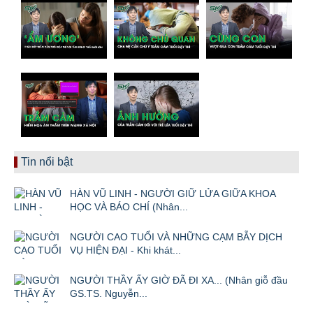
Tin nổi bật
HÀN VŨ LINH - NGƯỜI GIỮ LỬA GIỮA KHOA
HỌC VÀ BÁO CHÍ (Nhân...
NGƯỜI CAO TUỔI VÀ NHỮNG CẠM BẪY DỊCH
VỤ HIỆN ĐẠI - Khi khát...
NGƯỜI THẦY ẤY GIỜ ĐÃ ĐI XA... (Nhân giỗ đầu
GS.TS. Nguyễn...