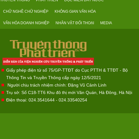
TRUYỀN THỐNG
PHÁT TRIỂN
DỌC MIỀN ĐẤT NƯỚC
CHỮ NGHỀ CHỮ NGHIỆP
KHÔNG GIAN VĂN HÓA
VĂN HÓA DOANH NGHIỆP
NHÂN VẬT ĐỐI THOẠI
MEDIA
Giấy phép điện tử số 75/GP-TTĐT do Cục PTTH & TTĐT - Bộ
Thông Tin và Truyền Thông cấp ngày 12/5/2021
Người chịu trách nhiệm chính: Đặng Vũ Cảnh Linh
Trụ sở: Số C18-TT6 Khu đô thị mới Văn Quán, Hà Đông, Hà Nội
Điện thoại: 024.3541644 - 024.33540254