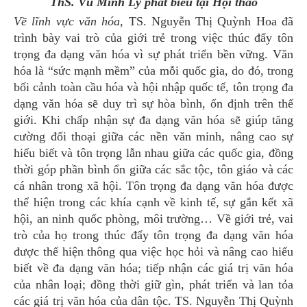
ThS. Vũ Minh Lý phát biểu tại Hội thảo
Về lĩnh vực văn hóa,
TS. Nguyễn Thị Quỳnh Hoa đã
trình bày vai trò của giới trẻ trong việc thúc đẩy tôn
trọng đa dạng văn hóa vì sự phát triển bền vững. Văn
hóa là “sức mạnh mềm” của mỗi quốc gia, do đó, trong
bối cảnh toàn cầu hóa và hội nhập quốc tế, tôn trọng đa
dạng văn hóa sẽ duy trì sự hòa bình, ổn định trên thế
giới. Khi chấp nhận sự đa dạng văn hóa sẽ giúp tăng
cường đối thoại giữa các nền văn minh, nâng cao sự
hiểu biết và tôn trọng lẫn nhau giữa các quốc gia, đồng
thời góp phần bình ổn giữa các sắc tộc, tôn giáo và các
cá nhân trong xã hội. Tôn trọng đa dạng văn hóa được
thể hiện trong các khía cạnh về kinh tế, sự gắn kết xã
hội, an ninh quốc phòng, môi trường… Về giới trẻ, vai
trò của họ trong thúc đẩy tôn trọng đa dạng văn hóa
được thể hiện thông qua việc học hỏi và nâng cao hiểu
biết về đa dạng văn hóa; tiếp nhận các giá trị văn hóa
của nhân loại; đồng thời giữ gìn, phát triển và lan tỏa
các giá trị văn hóa của dân tộc. TS. Nguyễn Thị Quỳnh