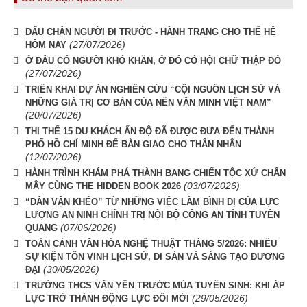
DẤU CHÂN NGƯỜI ĐI TRƯỚC - HÀNH TRANG CHO THẾ HỆ
(27/07/2026)
HÔM NAY
Ở ĐÂU CÓ NGƯỜI KHÓ KHĂN, Ở ĐÓ CÓ HỘI CHỮ THẬP ĐỎ
(27/07/2026)
TRIỂN KHAI DỰ ÁN NGHIÊN CỨU “CỘI NGUỒN LỊCH SỬ VÀ
NHỮNG GIÁ TRỊ CƠ BẢN CỦA NỀN VĂN MINH VIỆT NAM”
(20/07/2026)
THI THỂ 15 DU KHÁCH ẤN ĐỘ ĐÃ ĐƯỢC ĐƯA ĐẾN THÀNH
PHỐ HỒ CHÍ MINH ĐỂ BÀN GIAO CHO THÂN NHÂN
(12/07/2026)
HÀNH TRÌNH KHÁM PHÁ THÀNH BANG CHIẾN TỘC XỨ CHÂN
(03/07/2026)
MÂY CÙNG THE HIDDEN BOOK 2026
“DÂN VẬN KHÉO” TỪ NHỮNG VIỆC LÀM BÌNH DỊ CỦA LỰC
LƯỢNG AN NINH CHÍNH TRỊ NỘI BỘ CÔNG AN TỈNH TUYÊN
(07/06/2026)
QUANG
TOÀN CẢNH VĂN HÓA NGHỆ THUẬT THÁNG 5/2026: NHIỀU
SỰ KIỆN TÔN VINH LỊCH SỬ, DI SẢN VÀ SÁNG TẠO ĐƯƠNG
(30/05/2026)
ĐẠI
TRƯỜNG THCS VĂN YÊN TRƯỚC MÙA TUYỂN SINH: KHI ÁP
(29/05/2026)
LỰC TRỞ THÀNH ĐỘNG LỰC ĐỔI MỚI