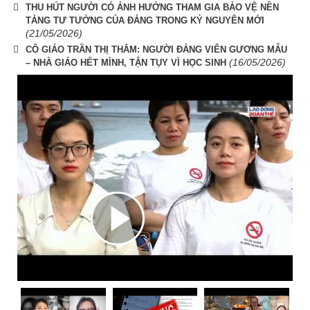
THU HÚT NGƯỜI CÓ ẢNH HƯỞNG THAM GIA BẢO VỆ NỀN
TẢNG TƯ TƯỞNG CỦA ĐẢNG TRONG KỶ NGUYÊN MỚI
(21/05/2026)
CÔ GIÁO TRẦN THỊ THẮM: NGƯỜI ĐẢNG VIÊN GƯƠNG MẪU
(16/05/2026)
– NHÀ GIÁO HẾT MÌNH, TẬN TỤY VÌ HỌC SINH