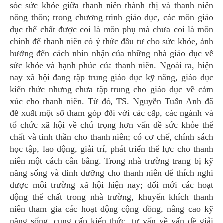
sóc sức khỏe giữa thanh niên thành thị và thanh niên
nông thôn; trong chương trình giáo dục, các môn giáo
dục thể chất được coi là môn phụ mà chưa coi là môn
chính để thanh niên có ý thức đầu tư cho sức khỏe, ảnh
hưởng đến cách nhìn nhận của những nhà giáo dục về
sức khỏe và hạnh phúc của thanh niên. Ngoài ra, hiện
nay xã hội đang tập trung giáo dục kỹ năng, giáo dục
kiến thức nhưng chưa tập trung cho giáo dục về cảm
xúc cho thanh niên. Từ đó, TS. Nguyễn Tuấn Anh đã
đề xuất một số tham góp đối với các cấp, các ngành và
tổ chức xã hội về chú trọng hơn vấn đề sức khỏe thể
chất và tinh thần cho thanh niên; có cơ chế, chính sách
học tập, lao động, giải trí, phát triển thể lực cho thanh
niên một cách cân bằng. Trong nhà trường trang bị kỹ
năng sống và dinh dưỡng cho thanh niên để thích nghi
được môi trường xã hội hiện nay; đổi mới các hoạt
động thể chất trong nhà trường, khuyến khích thanh
niên tham gia các hoạt động cộng đồng, nâng cao kỹ
năng sống, cung cấp kiến thức, tư vấn về vấn đề giải