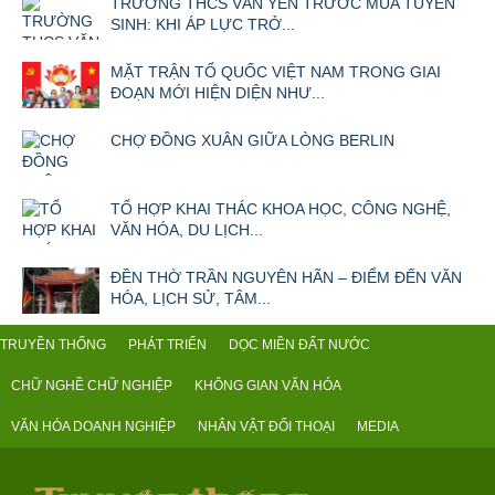
TRƯỜNG THCS VĂN YÊN TRƯỚC MÙA TUYỂN
SINH: KHI ÁP LỰC TRỞ...
MẶT TRẬN TỔ QUỐC VIỆT NAM TRONG GIAI
ĐOẠN MỚI HIỆN DIỆN NHƯ...
CHỢ ĐỒNG XUÂN GIỮA LÒNG BERLIN
TỔ HỢP KHAI THÁC KHOA HỌC, CÔNG NGHỆ,
VĂN HÓA, DU LỊCH...
ĐỀN THỜ TRẦN NGUYÊN HÃN – ĐIỂM ĐẾN VĂN
HÓA, LỊCH SỬ, TÂM...
TRUYỀN THỐNG
PHÁT TRIỂN
DỌC MIỀN ĐẤT NƯỚC
CHỮ NGHỀ CHỮ NGHIỆP
KHÔNG GIAN VĂN HÓA
VĂN HÓA DOANH NGHIỆP
NHÂN VẬT ĐỐI THOẠI
MEDIA