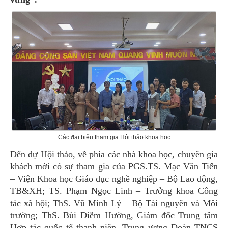
Các đại biểu tham gia Hội thảo khoa học
Đến dự Hội thảo, về phía các nhà khoa học, chuyên gia
khách mời có sự tham gia của PGS.TS. Mạc Văn Tiến
– Viện Khoa học Giáo dục nghề nghiệp – Bộ Lao động,
TB&XH; TS. Phạm Ngọc Linh – Trưởng khoa Công
tác xã hội; ThS. Vũ Minh Lý – Bộ Tài nguyên và Môi
trường; ThS. Bùi Diễm Hường, Giám đốc Trung tâm
Hợp tác quốc tế thanh niên, Trung ương Đoàn TNCS