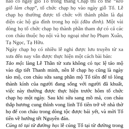
nào có ngày giỗ Tổ trong tháng Chạp thì có thể
“kéo
giỗ làm chạp
”, tổ chức chạp họ vào ngày giỗ Tổ. Lễ
chạp họ thường được tổ chức với thành phần là đại
diện các hộ gia đình trong họ nội
(đầu đinh).
Một vài
dòng họ tổ chức chạp họ thành phần tham dự có cả các
con cháu thuộc họ nội và họ ngoại như họ Phạm Xuân,
Tạ Ngọc, Tạ Hữu.
Ngày chạp họ có nhiều lễ nghi được lưu truyền từ xa
xưa đến nay vẫn được thực hiện một cách bài bản:
Tảo mộ
:
làng Lễ Thần từ xưa không có tục lệ tảo mộ
vào dịp tiết Thanh minh, nên lễ chạp họ cũng là ngày
tảo mộ, con cháu sửa sang phần mộ Tổ tiên để tỏ lòng
thành kính của người đang sống với người đã khuất,
việc này thường được thực hiện trước hôm tổ chức
chạp họ một ngày. Sau khi sửa sang mồ mả, con cháu
thắp hương cung thỉnh vong linh Tổ tiên trở về nhà thờ
họ để con cháu trong dòng tộc được bái yết, và mời Tổ
tiên về hưởng tết Nguyên đán.
Cúng tổ tại từ đường họ
:
lễ cúng Tổ tại từ đường trong