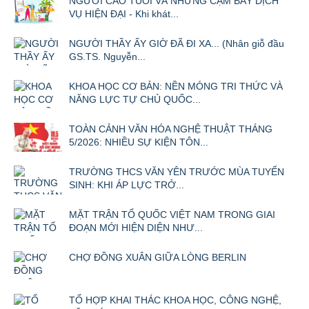
NGƯỜI CAO TUỔI VÀ NHỮNG CẠM BẪY DỊCH
VỤ HIỆN ĐẠI - Khi khát...
NGƯỜI THẦY ẤY GIỜ ĐÃ ĐI XA... (Nhân giỗ đầu
GS.TS. Nguyễn...
KHOA HỌC CƠ BẢN: NỀN MÓNG TRI THỨC VÀ
NĂNG LỰC TỰ CHỦ QUỐC...
TOÀN CẢNH VĂN HÓA NGHỆ THUẬT THÁNG
5/2026: NHIỀU SỰ KIỆN TÔN...
TRƯỜNG THCS VĂN YÊN TRƯỚC MÙA TUYỂN
SINH: KHI ÁP LỰC TRỞ...
MẶT TRẬN TỔ QUỐC VIỆT NAM TRONG GIAI
ĐOẠN MỚI HIỆN DIỆN NHƯ...
CHỢ ĐỒNG XUÂN GIỮA LÒNG BERLIN
TỔ HỢP KHAI THÁC KHOA HỌC, CÔNG NGHỆ,