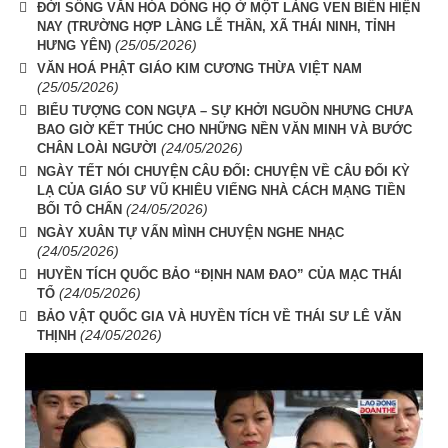
ĐỜI SỐNG VĂN HÓA DÒNG HỌ Ở MỘT LÀNG VEN BIỂN HIỆN
NAY (TRƯỜNG HỢP LÀNG LỄ THẦN, XÃ THÁI NINH, TỈNH
(25/05/2026)
HƯNG YÊN)
VĂN HOÁ PHẬT GIÁO KIM CƯƠNG THỪA VIỆT NAM
(25/05/2026)
BIỂU TƯỢNG CON NGỰA – SỰ KHỞI NGUỒN NHƯNG CHƯA
BAO GIỜ KẾT THÚC CHO NHỮNG NỀN VĂN MINH VÀ BƯỚC
(24/05/2026)
CHÂN LOÀI NGƯỜI
NGÀY TẾT NÓI CHUYỆN CÂU ĐỐI: CHUYỆN VỀ CÂU ĐỐI KỲ
LẠ CỦA GIÁO SƯ VŨ KHIÊU VIẾNG NHÀ CÁCH MẠNG TIỀN
(24/05/2026)
BỐI TÔ CHẤN
NGÀY XUÂN TỰ VẤN MÌNH CHUYỆN NGHE NHẠC
(24/05/2026)
HUYỀN TÍCH QUỐC BẢO “ĐỊNH NAM ĐAO” CỦA MẠC THÁI
(24/05/2026)
TỔ
BẢO VẬT QUỐC GIA VÀ HUYỀN TÍCH VỀ THÁI SƯ LÊ VĂN
(24/05/2026)
THỊNH