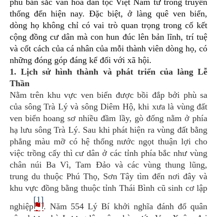
phú bản sắc văn hóa dân tộc Việt Nam từ trong truyền
thống đến hiện nay. Đặc biệt, ở làng quê ven biển,
dòng họ không chỉ có vai trò quan trọng trong cố kết
cộng đồng cư dân mà con hun đúc lên bản lĩnh, trí tuệ
và cốt cách của cá nhân của mỗi thành viên dòng họ, có
những đóng góp đáng kể đối với xã hội.
1. Lịch sử hình thành và phát triển của làng Lễ
Thần
Nằm trên khu vực ven biển được bồi đắp bởi phù sa
của sông Trà Lý và sông Diêm Hộ, khi xưa là vùng đất
ven biển hoang sơ nhiều đầm lầy, gò đống nằm ở phía
hạ lưu sông Trà Lý. Sau khi phát hiện ra vùng đất bằng
phẳng màu mỡ có hệ thống nước ngọt thuận lợi cho
việc trồng cấy thì cư dân ở
các tỉnh phía bắc như vùng
chân núi Ba Vì, Tam Đảo và các vùng thung lũng,
trung du thuộc Phú Thọ, Sơn Tây tìm đến nơi đây và
khu vực đồng bằng thuộc tỉnh Thái Bình cũ sinh cơ lập
[1]
nghiệp
. Năm 554 Lý Bí khởi nghĩa đánh đổ quân