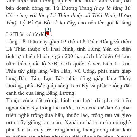
xâm lược nhà Lương lập nên nhà nước Vạn Xuân, đại
bản doanh đóng tại Tử Đường Trang
(nay là làng Tử
Các cùng với làng Lễ Thần thuộc xã Thái Ninh, Hưng
Yên).
Lý Bí đặt Bộ Lễ tại đây, cho nên tên gọi là làng
[2]
Lễ Thần có từ đó
.
Làng Lễ Thần nay gồm 02 thôn Lễ Thần Đông và thôn
Lễ Thần thuộc xã Thái Ninh, tỉnh Hưng Yên có diện
tích tự nhiên khoảng gần 200 ha, cách bờ biển 04 km,
nằm trên quốc lộ 37B, cách quốc lộ ven biển 01 km.
Phía tây giáp làng Văn Hàn, Vũ Công, phía nam giáp
làng Bắc Tân, Lục Bắc phía đông giáp làng Thùy
Dương, phía Bắc giáp sông Tam Kỳ và phần ruộng đất
canh tác của làng Bằng Lương.
Thuộc vùng đất có địa hình cao hơn, đất pha cát nên
ngoài việc cấy trồng lúa nước, từ xa xưa cư dân đã phát
triển nghề trồng dưa hấu, thuốc lào, trồng rau và gieo
ươm cây giống rau màu. Ngoài ra bà con còn có nghề
phụ đan lát mây tre trong những tháng nông nhàn làm