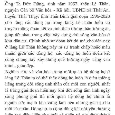
Ông Tạ Đức Dũng, sinh năm 1967, thôn Lễ Thần,
nguyên Cán bộ Văn hóa - Xã hội, UBND xã Thái An,
huyện Thái Thụy, tỉnh Thái Bình giai đoạn 1996-2023
cho rằng các dòng họ trong làng Lễ Thần luôn có
truyền thống đoàn kết và tinh thần tương thân tương ái,
giúp đỡ nhau trong việc xây dựng đời sống văn hóa ở
khu dân cư. Chính nhờ sự đoàn kết đó mà cho đến nay
ở làng Lễ Thần không xảy ra sự tranh chấp hoặc mâu
thuẫn giữa các dòng họ, các dòng họ luôn đoàn kết
cùng chung tay xây dựng quê hương ngày càng văn
minh, giàu đẹp.
Nghiên cứu về văn hóa trong mối quan hệ dòng họ ở
làng Lễ Thần ta có thể thấy dòng họ luôn là điều thiêng
liêng trong đời sống tinh thần của mỗi con người, nhất
là trong giai đoạn hiện nay khi đời sống tâm linh ngày
càng phong phú thì mối quan hệ dòng họ chính là
nguồn sức mạnh bền vững làm nên những giá trị cho
mỗi cá nhân. Dòng họ là cộng đồng kết nối yêu thương
luôn tạo điều kiện cho mỗi cá nhân và gia đình thành