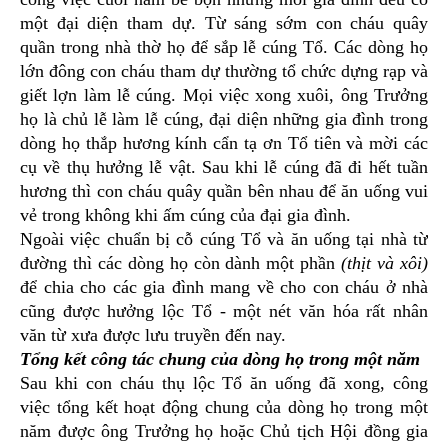
một đại diện tham dự. Từ sáng sớm con cháu quây
quần trong nhà thờ họ để sắp lễ cúng Tổ. Các dòng họ
lớn đông con cháu tham dự thường tổ chức dựng rạp và
giết lợn làm lễ cúng. Mọi việc xong xuôi, ông Trưởng
họ là chủ lễ làm lễ cúng, đại diện những gia đình trong
dòng họ thắp hương kính cẩn tạ ơn Tổ tiên và mời các
cụ về thụ hưởng lễ vật. Sau khi lễ cúng đã đi hết tuần
hương thì con cháu quây quần bên nhau để ăn uống vui
vẻ trong không khi ấm cúng của đại gia đình.
Ngoài việc chuẩn bị cỗ cúng Tổ và ăn uống tại nhà từ
đường thì các dòng họ còn dành một phần
(thịt và xôi)
để chia cho các gia đình mang về cho con cháu ở nhà
cũng được hưởng lộc Tổ - một nét văn hóa rất nhân
văn từ xưa được lưu truyền đến nay.
Tổng kết công tác chung của dòng họ trong một năm
Sau khi con cháu thụ lộc Tổ ăn uống đã xong, công
việc tổng kết hoạt động chung của dòng họ trong một
năm được ông Trưởng họ hoặc Chủ tịch Hội đồng gia