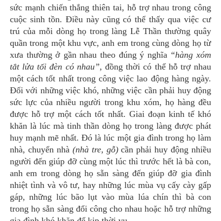
sức mạnh chiến thắng thiên tai, hỗ trợ nhau trong công
cuộc sinh tồn. Điều này cũng có thể thấy qua việc cư
trú của mỗi dòng họ trong làng Lễ Thần thường quây
quần trong một khu vực, anh em trong cùng dòng họ từ
xưa thường ở gần nhau theo đúng ý nghĩa
“hàng xóm
tắt lửa tối đèn có nhau”,
đồng thời có thể hỗ trợ nhau
một cách tốt nhất trong công việc lao động hàng ngày.
Đối với những việc khó, những việc cần phải huy động
sức lực của nhiều người trong khu xóm, họ hàng đều
được hỗ trợ một cách tốt nhất. Giai đoạn kinh tế khó
khăn là lúc mà tinh thần dòng họ trong làng được phát
huy mạnh mẽ nhất. Đó là lúc một gia đình trong họ làm
nhà, chuyển nhà
(nhà tre, gỗ)
cần phải huy động nhiều
người đến giúp đỡ cùng một lúc thì trước hết là bà con,
anh em trong dòng họ sẵn sàng đến giúp đỡ gia đình
nhiệt tình và vô tư, hay những lúc mùa vụ cấy cày gấp
gáp, những lúc bão lụt vào mùa lúa chín thì bà con
trong họ sẵn sàng đổi công cho nhau hoặc hỗ trợ những
gia đình khó khăn để kịp thời vụ.