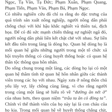
Ngọc, Tạ Văn, Tạ Đức; Phạm Xuân, Phạm Quang,
Phạm Tiến, Phạm Văn, Phạm Bá, Phạm Ngọc.
Có nhiều nghiên cứu đã chỉ ra rằng do đặc trưng của
quá trình sản xuất nông nghiệp, người nông dân phải
chống chọi với khí hậu khắc nghiêt và thiên tai, địch
họa. Để có đủ sức mạnh chiến thắng sự nghiệt ngã đó,
người nông dân phải liên kết chặt chẽ với nhau. Sự liên
kết đầu tiên trong làng là dòng họ. Quan hệ dòng họ là
mối quan hệ giữa những người trong một tổ chức xã
hội truyền thống có cùng huyết thống hoặc có quan hệ
thân tộc thông qua hôn nhân.
Do sống chung trong một làng, các dòng họ lại có một
quan hệ thâm tình từ quan hệ hôn nhân giữa các thành
viên trong các họ với nhau. Ngày xưa ở nông thôn chủ
yếu lấy vợ, lấy chồng cùng làng, vì cho rằng người
trong cùng một làng sẽ hiểu rõ về
“đường ăn nết ở
”
của nhau hơn, theo quan niệm
“trâu ta ăn cỏ đồng ta”
.
Chính vì thế thành viên của họ này lại là con cháu của
họ kia. Trong mối quan hệ về huyết thống chằng chịt,