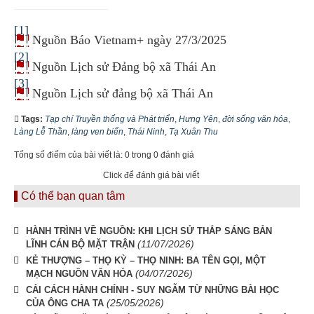
[1]
Nguồn Báo Vietnam+ ngày 27/3/2025
[2]
Nguồn Lịch sử Đảng bộ xã Thái An
[3]
Nguồn Lịch sử đảng bộ xã Thái An
Tags:
Tạp chí Truyền thống và Phát triển
,
Hưng Yên
,
đời sống văn hóa
,
Làng Lễ Thần
,
làng ven biển
,
Thái Ninh
,
Tạ Xuân Thu
Tổng số điểm của bài viết là: 0 trong 0 đánh giá
Click để đánh giá bài viết
Có thể bạn quan tâm
HÀNH TRÌNH VỀ NGUỒN: KHI LỊCH SỬ THẮP SÁNG BẢN
(11/07/2026)
LĨNH CÁN BỘ MẶT TRẬN
KẺ THƯỢNG – THỌ KỲ – THỌ NINH: BA TÊN GỌI, MỘT
(04/07/2026)
MẠCH NGUỒN VĂN HÓA
CẢI CÁCH HÀNH CHÍNH - SUY NGẪM TỪ NHỮNG BÀI HỌC
(25/05/2026)
CỦA ÔNG CHA TA