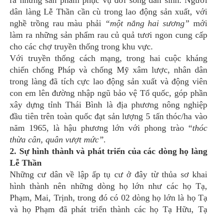
ra những sản phẩm phục vụ đời sống dân sinh. Người
dân làng Lễ Thần cần cù trong lao động sản xuất, với
nghề trồng rau màu phải
“một nắng hai sương”
mới
làm ra những sản phẩm rau củ quả tươi ngon cung cấp
cho các chợ truyền thống trong khu vực.
Với truyền thống cách mạng, trong hai cuộc kháng
chiến chống Pháp và chống Mỹ xâm lược, nhân dân
trong làng đã tích cực lao động sản xuất và động viên
con em lên đường nhập ngũ bảo vệ Tổ quốc,
góp phần
xây dựng tỉnh Thái Bình là địa phương nông nghiệp
đầu tiên trên toàn quốc đạt sản lượng 5 tấn thóc/ha vào
năm 1965, là hậu phương lớn với phong trào “
thóc
thừa cân, quân vượt mức”.
2. Sự hình thành và phát triển của các dòng họ làng
Lễ Thần
Những cư dân về lập ấp tụ cư ở đây từ thủa sơ khai
hình thành nên những dòng họ lớn như các họ Tạ,
Phạm, Mai, Trịnh, trong đó có 02 dòng họ lớn là họ Tạ
và họ Phạm đã phát triển thành các họ Tạ Hữu, Tạ