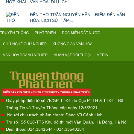
VĂN HÓA, DU LỊCH...
ĐỀN THỜ TRẦN NGUYÊN HÃN – ĐIỂM ĐẾN VĂN
HÓA, LỊCH SỬ, TÂM...
TRUYỀN THỐNG
PHÁT TRIỂN
DỌC MIỀN ĐẤT NƯỚC
CHỮ NGHỀ CHỮ NGHIỆP
KHÔNG GIAN VĂN HÓA
VĂN HÓA DOANH NGHIỆP
NHÂN VẬT ĐỐI THOẠI
MEDIA
Giấy phép điện tử số 75/GP-TTĐT do Cục PTTH & TTĐT - Bộ
Thông Tin và Truyền Thông cấp ngày 12/5/2021
Người chịu trách nhiệm chính: Đặng Vũ Cảnh Linh
Trụ sở: Số C18-TT6 Khu đô thị mới Văn Quán, Hà Đông, Hà Nội
Điện thoại: 024.3541644 - 024.33540254