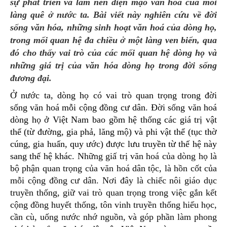
sự phát triển và làm nên diện mạo văn hóa của mỗi
làng quê ở nước ta. Bài viết này nghiên cứu về đời
sống văn hóa, những sinh hoạt văn hoá của dòng họ,
trong mối quan hệ đa chiều ở một làng ven biển, qua
đó cho thấy vai trò của các mối quan hệ dòng họ và
những giá trị của văn hóa dòng họ trong đời sống
đương đại.
Ở nước ta, dòng họ có vai trò quan trọng trong đời
sống văn hoá mỗi cộng đồng cư dân. Đời sống văn hoá
dòng họ ở Việt Nam bao gồm hệ thống các giá trị vật
thể (từ đường, gia phả, lăng mộ) và phi vật thể (tục thờ
cúng, gia huấn, quy ước) được lưu truyền từ thế hệ này
sang thế hệ khác
. Những giấ trị văn hoá của dòng họ là
bộ phận quan trọng của văn hoá dân tộc, là hồn cốt của
mỗi cộng đồng cư dân. Nơi đây là chiếc nôi giáo dục
truyền thống, giữ vai trò quan trọng trong việc gắn kết
cộng đồng huyết thống, tôn vinh truyền thống hiếu học,
cần cù, uống nước nhớ nguồn, và góp phần làm phong