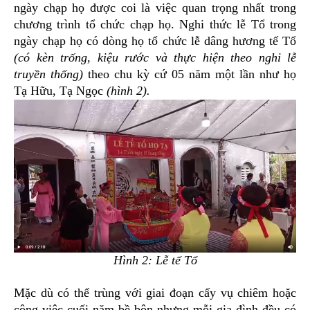
ngày chạp họ được coi là việc quan trọng nhất trong
chương trình tổ chức chạp họ. Nghi thức lễ Tổ trong
ngày chạp họ có dòng họ tổ chức lễ dâng hương tế Tổ
(có kèn trống, kiệu rước và thực hiện theo nghi lễ
truyền thống)
theo chu kỳ cứ 05 năm một lần như họ
Tạ Hữu, Tạ Ngọc
(hình 2).
Hình 2: Lễ tế Tổ
Mặc dù có thể trùng với giai đoạn cấy vụ chiêm hoặc
công việc cuối năm bề bộn nhưng mỗi gia đình đều có