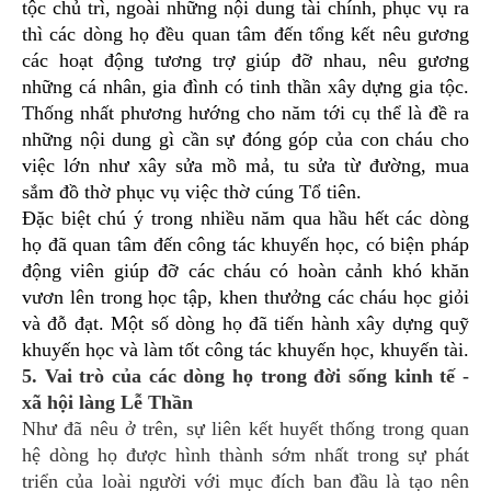
tộc chủ trì, ngoài những nội dung tài chính, phục vụ ra
thì các dòng họ đều quan tâm đến tổng kết nêu gương
các hoạt động tương trợ giúp đỡ nhau, nêu gương
những cá nhân, gia đình có tinh thần xây dựng gia tộc.
Thống nhất phương hướng cho năm tới cụ thể là đề ra
những nội dung gì cần sự đóng góp của con cháu cho
việc lớn như xây sửa mồ mả, tu sửa từ đường, mua
sắm đồ thờ phục vụ việc thờ cúng Tổ tiên.
Đặc biệt chú ý trong nhiều năm qua hầu hết các dòng
họ đã quan tâm đến công tác khuyến học, có biện pháp
động viên giúp đỡ các cháu có hoàn cảnh khó khăn
vươn lên trong học tập, khen thưởng các cháu học giỏi
và đỗ đạt. Một số dòng họ đã tiến hành xây dựng quỹ
khuyến học và làm tốt công tác khuyến học, khuyến tài.
5. Vai trò của các dòng họ trong đời sống kinh tế -
xã hội làng Lễ Thần
Như đã nêu ở trên, sự liên kết huyết thống trong quan
hệ dòng họ được hình thành sớm nhất trong sự phát
triển của loài người với mục đích ban đầu là tạo nên