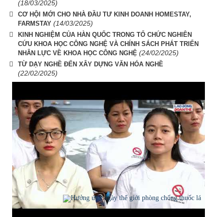
(18/03/2025)
CƠ HỘI MỚI CHO NHÀ ĐẦU TƯ KINH DOANH HOMESTAY,
(14/03/2025)
FARMSTAY
KINH NGHIỆM CỦA HÀN QUỐC TRONG TỔ CHỨC NGHIÊN
CỨU KHOA HỌC CÔNG NGHỆ VÀ CHÍNH SÁCH PHÁT TRIỂN
(24/02/2025)
NHÂN LỰC VỀ KHOA HỌC CÔNG NGHỆ
TỪ DẠY NGHỀ ĐẾN XÂY DỰNG VĂN HÓA NGHỀ
(22/02/2025)