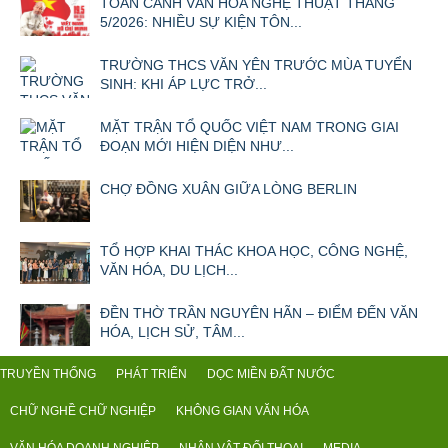
TOÀN CẢNH VĂN HÓA NGHỆ THUẬT THÁNG
5/2026: NHIỀU SỰ KIỆN TÔN...
TRƯỜNG THCS VĂN YÊN TRƯỚC MÙA TUYỂN
SINH: KHI ÁP LỰC TRỞ...
MẶT TRẬN TỔ QUỐC VIỆT NAM TRONG GIAI
ĐOẠN MỚI HIỆN DIỆN NHƯ...
CHỢ ĐỒNG XUÂN GIỮA LÒNG BERLIN
TỔ HỢP KHAI THÁC KHOA HỌC, CÔNG NGHỆ,
VĂN HÓA, DU LỊCH...
ĐỀN THỜ TRẦN NGUYÊN HÃN – ĐIỂM ĐẾN VĂN
HÓA, LỊCH SỬ, TÂM...
TRUYỀN THỐNG
PHÁT TRIỂN
DỌC MIỀN ĐẤT NƯỚC
CHỮ NGHỀ CHỮ NGHIỆP
KHÔNG GIAN VĂN HÓA
VĂN HÓA DOANH NGHIỆP
NHÂN VẬT ĐỐI THOẠI
MEDIA