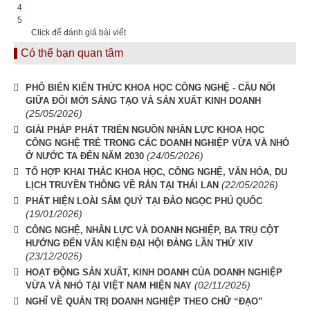
4
5
Click để đánh giá bài viết
Có thể bạn quan tâm
PHỔ BIẾN KIẾN THỨC KHOA HỌC CÔNG NGHỆ - CẦU NỐI
GIỮA ĐỔI MỚI SÁNG TẠO VÀ SẢN XUẤT KINH DOANH
(25/05/2026)
GIẢI PHÁP PHÁT TRIỂN NGUỒN NHÂN LỰC KHOA HỌC
CÔNG NGHỆ TRẺ TRONG CÁC DOANH NGHIỆP VỪA VÀ NHỎ
(24/05/2026)
Ở NƯỚC TA ĐẾN NĂM 2030
TỔ HỢP KHAI THÁC KHOA HỌC, CÔNG NGHỆ, VĂN HÓA, DU
(22/05/2026)
LỊCH TRUYỀN THÔNG VỀ RẮN TẠI THÁI LAN
PHÁT HIỆN LOÀI SÂM QUÝ TẠI ĐẢO NGỌC PHÚ QUỐC
(19/01/2026)
CÔNG NGHỆ, NHÂN LỰC VÀ DOANH NGHIỆP, BA TRỤ CỘT
HƯỚNG ĐẾN VĂN KIỆN ĐẠI HỘI ĐẢNG LẦN THỨ XIV
(23/12/2025)
HOẠT ĐỘNG SẢN XUẤT, KINH DOANH CỦA DOANH NGHIỆP
(02/11/2025)
VỪA VÀ NHỎ TẠI VIỆT NAM HIỆN NAY
NGHĨ VỀ QUẢN TRỊ DOANH NGHIỆP THEO CHỮ “ĐẠO”