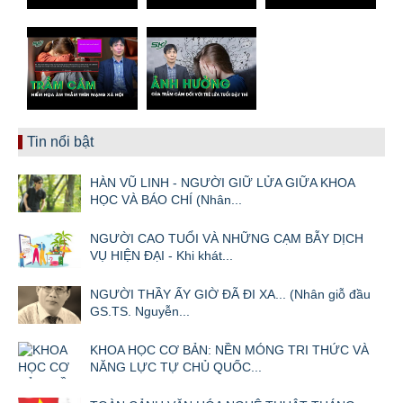
Tin nổi bật
HÀN VŨ LINH - NGƯỜI GIỮ LỬA GIỮA KHOA
HỌC VÀ BÁO CHÍ (Nhân...
NGƯỜI CAO TUỔI VÀ NHỮNG CẠM BẪY DỊCH
VỤ HIỆN ĐẠI - Khi khát...
NGƯỜI THẦY ẤY GIỜ ĐÃ ĐI XA... (Nhân giỗ đầu
GS.TS. Nguyễn...
KHOA HỌC CƠ BẢN: NỀN MÓNG TRI THỨC VÀ
NĂNG LỰC TỰ CHỦ QUỐC...