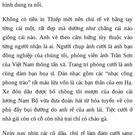
hình dung ra nổi.
Không có tiền in Thiếp mời nên chú rể vẽ bằng tay
từng cái một, rất đẹp mà dường như chẳng cái nào
giống cái nào. Anh vẽ theo cảm hứng tùy thuộc vào
từng người nhận là ai. Người chụp ảnh cưới là anh bạn
đồng nghiệp của chúng tôi, phóng viên ảnh Trần Sơn
của Việt Nam thông tấn xã. Trang trí phòng cưới là anh
cùng đám bạn họa sĩ. Dàn nhạc gồm các “nhạc công
phong trào” rất máu lửa vốn là các bạn thân của em Hạ.
Xe đón dâu được bố chồng tôi mượn của đoàn cải
lương Nam Bộ vừa đưa đoàn hát từ hỏa tuyến về còn
phủ đầy bụi đường do anh rể của anh lái. Tiệc cưới ở
nhà gái còn có cỗ còn nhà trai chỉ có cháo gà.
Ngày nay nhìn các cô dâu, chú rể làm đám cưới sang