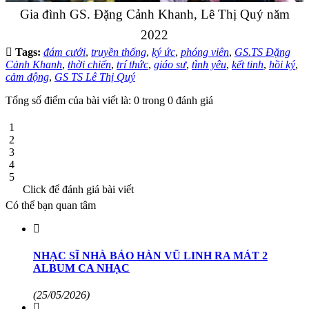
Gia đình GS. Đặng Cảnh Khanh, Lê Thị Quý năm
2022
Tags:
đám cưới
,
truyền thống
,
ký ức
,
phóng viên
,
GS.TS Đặng
Cảnh Khanh
,
thời chiến
,
trí thức
,
giáo sư
,
tình yêu
,
kết tinh
,
hồi ký
,
cảm động
,
GS TS Lê Thị Quý
Tổng số điểm của bài viết là: 0 trong 0 đánh giá
1
2
3
4
5
Click để đánh giá bài viết
Có thể bạn quan tâm
NHẠC SĨ NHÀ BÁO HÀN VŨ LINH RA MÁT 2
ALBUM CA NHẠC
(25/05/2026)