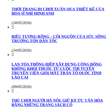
THỜI TRANG ĐI CHƠI XUÂN QUA THIẾT KẾ CỦA
HỌA SĨ NHÍ MINH ANH
(24/05/2026)
BIỂU TƯỢNG RỒNG – CỘI NGUỒN CỦA SỨC SỐNG
TRƯỜNG TỒN DÂN TỘC
(24/05/2026)
LAN TỎA THÔNG ĐIỆP XÂY DỰNG CỘNG ĐỒNG
KHÔNG KHÓI THUỐC TỪ CUỘC THI TUYÊN
TRUYỀN VIÊN GIỎI MẶT TRẬN TỔ QUỐC TỈNH
LÀO CAI
(09/05/2026)
THÚ CHƠI NGƯỜI HÀ NỘI: GIỮ KÝ ỨC VĂN HÓA
BẰNG NHỮNG TRANG SÁCH CỔ