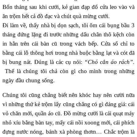
Bốn tháng sau khi cưới, kẻ gian đạp đổ cửa leo vào và
ăn trộm hết cả đồ đạc và chút quà mừng cưới.
Đi làm về, thấy nhà bị dọn sạch, tôi ôm cái bụng bầu 3
tháng đứng lặng đi trước những dấu chân thô kệch còn
in hằn trên cái bàn cũ trong vách bếp. Cửa sổ chỉ to
bằng cái lỗ thông hơi trong nhà buộc bằng lạt và cót đã
bị bung nát. Đúng là các cụ nói:
“Chó cắn áo rách”.
Thế là chúng tôi chả còn gì cho mình trong những
ngày đầu chung sống.
Chúng tôi cũng chẳng biết nên khóc hay nên cười nữa
vì những thứ kẻ trộm lấy cũng chẳng có gì đáng giá: cái
vỏ chăn mới, quần áo cũ. Đồ mừng cưới là cái quạt máy
nhỏ xíu bằng bàn tay, mấy cái nồi xoong mới, cái phích
đựng nước nóng, bánh xà phòng thơm… Chắc trộm là