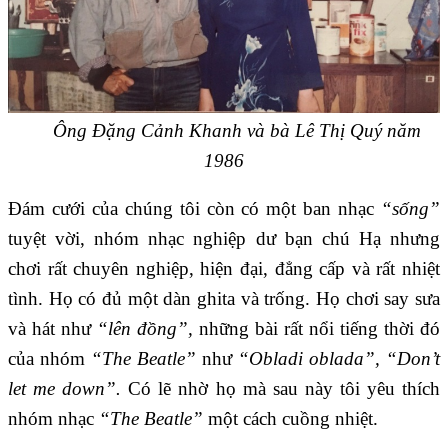
Ông Đặng Cảnh Khanh và bà Lê Thị Quý năm
1986
Đám cưới của chúng tôi còn có một ban nhạc
“sống”
tuyệt vời, nhóm nhạc nghiệp dư bạn chú Hạ nhưng
chơi rất chuyên nghiệp, hiện đại, đẳng cấp và rất nhiệt
tình. Họ có đủ một dàn ghita và trống. Họ chơi say sưa
và hát như
“lên đồng”,
những bài rất nổi tiếng thời đó
của nhóm
“The Beatle”
như
“Obladi oblada”, “Don’t
let me down”.
Có lẽ nhờ họ mà sau này tôi yêu thích
nhóm nhạc
“The Beatle”
một cách cuồng nhiệt.