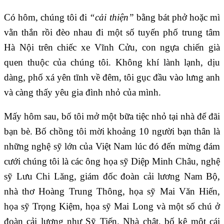
Có hôm, chúng tôi đi
“cải thiện”
bằng bát phở hoặc mì
vằn thắn rồi đèo nhau đi một số tuyến phố trung tâm
Hà Nội trên chiếc xe Vĩnh Cửu, con ngựa chiến già
quen thuộc của chúng tôi. Không khí lành lạnh, dịu
dàng, phố xá yên tĩnh về đêm, tôi gục đầu vào lưng anh
và càng thấy yêu gia đình nhỏ của mình.
Mấy hôm sau, bố tôi mở một bữa tiệc nhỏ tại nhà để đãi
bạn bè. Bố chồng tôi mời khoảng 10 người bạn thân là
những nghệ sỹ lớn của Việt Nam lúc đó đến mừng đám
cưới chúng tôi là các ông họa sỹ Diệp Minh Châu, nghệ
sỹ Lưu Chi Lăng, giám đốc đoàn cải lương Nam Bộ,
nhà thơ Hoàng Trung Thông, họa sỹ Mai Văn Hiến,
họa sỹ Trọng Kiệm, họa sỹ Mai Long và một số chú ở
đoàn cải lương như Sỹ Tiến. Nhà chật, bố kê một cái