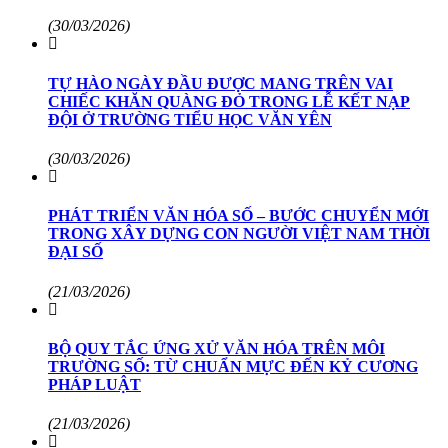
(30/03/2026)
TỰ HÀO NGÀY ĐẦU ĐƯỢC MANG TRÊN VAI
CHIẾC KHĂN QUÀNG ĐỎ TRONG LỄ KẾT NẠP
ĐỘI Ở TRƯỜNG TIỂU HỌC VĂN YÊN
(30/03/2026)
PHÁT TRIỂN VĂN HÓA SỐ – BƯỚC CHUYỂN MỚI
TRONG XÂY DỰNG CON NGƯỜI VIỆT NAM THỜI
ĐẠI SỐ
(21/03/2026)
BỘ QUY TẮC ỨNG XỬ VĂN HÓA TRÊN MÔI
TRƯỜNG SỐ: TỪ CHUẨN MỰC ĐẾN KỶ CƯƠNG
PHÁP LUẬT
(21/03/2026)