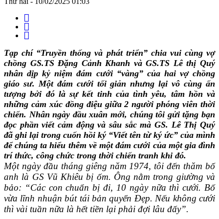
Thứ hai - 10/02/2025 01:03
Tạp chí “Truyền thống và phát triển” chia vui cùng vợ
chồng GS.TS Đặng Cảnh Khanh và GS.TS Lê thị Quý
nhân dịp kỷ niệm đám cưới “vàng” của hai vợ chồng
giáo sư. Một đám cưới tối giản nhưng lại vô cùng ấn
tượng bởi đó là sự kết tinh của tình yêu, tâm hồn và
những cảm xúc đồng điệu giữa 2 người phóng viên thời
chiến. Nhân ngày đầu xuân mới, chúng tôi gửi tặng bạn
đọc phần viết cảm động và sâu sắc mà GS. Lê Thị Quý
đã ghi lại trong cuốn hồi ký “Viết tên từ ký ức” của mình
để chúng ta hiểu thêm về một đám cưới của một gia đình
trí thức, công chức trong thời chiến tranh khi đó.
Một ngày đầu tháng giêng năm 1974, tôi đến thăm bố
anh là GS Vũ Khiêu bị ốm. Ông nằm trong giường và
bảo:
“Các con chuẩn bị đi, 10 ngày nữa thì cưới. Bố
vừa lĩnh nhuận bút tái bản quyển Đẹp. Nếu không cưới
thì vài tuần nữa là hết tiền lại phải đợi lâu đấy”.