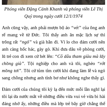
Phóng viên Đặng Cảnh Khanh và phóng viên Lê Thị
Quý trong ngày cưới 12/1/1974
Anh cũng vậy, anh phải mượn bộ áo
“vét”
của ông anh
rể mang về từ Đức. Tôi thấy anh ăn mặc lịch sự thì
trông rất
“ngố”
và già hẳn đi. Vì lo cho đám cưới nên
anh càng hốc hác, gày gò. Khi đưa dâu về phòng cưới,
lũ trẻ con đi xem cứ hét lên:
“Cô dâu tham giàu mà lấy
chồng già”.
Tội nghiệp cho anh và tôi, nghèo
“rớt
mồng tơi”.
Tôi cứ tủm tỉm cười khi đang làm lễ và ngó
sang chồng nhưng anh tỉnh bơ như không nghe thấy gì.
Đám cưới của chúng tôi kỳ lạ đến mức mỗi lần nghĩ lại
tôi lại ứa nước mắt về những điều vừa vui vẻ vừa bi hài
đáng nhớ ấy, những điều mà lớp trẻ bây giờ chẳng thể