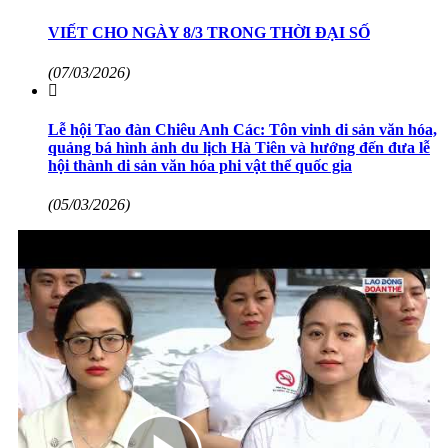
VIẾT CHO NGÀY 8/3 TRONG THỜI ĐẠI SỐ
(07/03/2026)
Lễ hội Tao đàn Chiêu Anh Các: Tôn vinh di sản văn hóa,
quảng bá hình ảnh du lịch Hà Tiên và hướng đến đưa lễ
hội thành di sản văn hóa phi vật thể quốc gia
(05/03/2026)