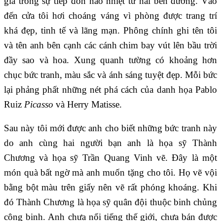
gia trong sự tiếp đón náo nhiệt từ hai bên đường. Vào
đến cửa tôi hơi choáng váng vì phòng được trang trí
khá đẹp, tinh tế và lãng mạn. Phông chính ghi tên tôi
và tên anh bên cạnh các cánh chim bay vút lên bầu trời
đầy sao và hoa. Xung quanh tường có khoảng hơn
chục bức tranh, màu sắc và ánh sáng tuyệt đẹp. Mỗi bức
lại phảng phất những nét phá cách của danh họa Pablo
Ruiz
Picasso
và Herry Matisse.
Sau này tôi mới được anh cho biết những bức tranh này
do anh cùng hai người bạn anh là họa sỹ Thành
Chương và họa sỹ Trần Quang Vinh vẽ. Đây là một
món quà bất ngờ mà anh muốn tặng cho tôi. Họ vẽ vội
bằng bột màu trên giấy nên vẽ rất phóng khoáng. Khi
đó Thành Chương là họa sỹ quân đội thuộc binh chủng
công binh. Anh chưa nổi tiếng thế giới, chưa bán được