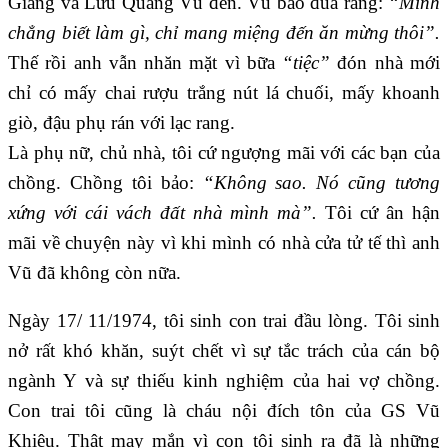
Giang và Lưu Quang Vũ đến. Vũ bảo đùa rằng:
“Mình
chẳng biết làm gì, chỉ mang miệng đến ăn mừng thôi”.
Thế rồi anh vẫn nhăn mặt vì bữa
“tiệc”
đón nhà mới
chỉ có mấy chai rượu trắng nút lá chuối, mấy khoanh
giò, đậu phụ rán với lạc rang.
Là phụ nữ, chủ nhà, tôi cứ ngượng mãi với các bạn của
chồng. Chồng tôi bảo:
“Không sao. Nó cũng tương
xứng với cái vách đất nhà mình mà”.
Tôi cứ ân hận
mãi về chuyện này vì khi mình có nhà cửa tử tế thì anh
Vũ đã không còn nữa.
Ngày 17/ 11/1974, tôi sinh con trai đầu lòng. Tôi sinh
nở rất khó khăn, suýt chết vì sự tắc trách của cán bộ
ngành Y và sự thiếu kinh nghiệm của hai vợ chồng.
Con trai tôi cũng là cháu nội đích tôn của GS Vũ
Khiêu. Thật may mắn vì con tôi sinh ra đã là những