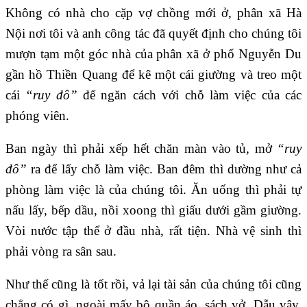
Không có nhà cho cặp vợ chồng mới ở, phân xã Hà
Nội nơi tôi và anh công tác đã quyết định cho chúng tôi
mượn tạm một góc nhà của phân xã ở phố Nguyễn Du
gần hồ Thiền Quang để kê một cái giường và treo một
cái
“ruy đô”
để ngăn cách với chỗ làm việc của các
phóng viên.
Ban ngày thì phải xếp hết chăn màn vào tủ, mở
“ruy
đô”
ra để lấy chỗ làm việc. Ban đêm thì dường như cả
phòng làm việc là của chúng tôi. Ăn uống thì phải tự
nấu lấy, bếp dầu, nồi xoong thì giấu dưới gầm giường.
Vòi nước tập thể ở đầu nhà, rất tiện. Nhà vệ sinh thì
phải vòng ra sân sau.
Như thế cũng là tốt rồi, vả lại tài sản của chúng tôi cũng
chẳng có gì, ngoài mấy bộ quần áo, sách vở. Dẫu vậy,