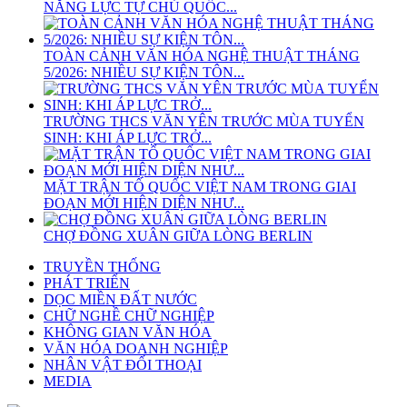
NĂNG LỰC TỰ CHỦ QUỐC...
TOÀN CẢNH VĂN HÓA NGHỆ THUẬT THÁNG
5/2026: NHIỀU SỰ KIỆN TÔN...
TRƯỜNG THCS VĂN YÊN TRƯỚC MÙA TUYỂN
SINH: KHI ÁP LỰC TRỞ...
MẶT TRẬN TỔ QUỐC VIỆT NAM TRONG GIAI
ĐOẠN MỚI HIỆN DIỆN NHƯ...
CHỢ ĐỒNG XUÂN GIỮA LÒNG BERLIN
TRUYỀN THỐNG
PHÁT TRIỂN
DỌC MIỀN ĐẤT NƯỚC
CHỮ NGHỀ CHỮ NGHIỆP
KHÔNG GIAN VĂN HÓA
VĂN HÓA DOANH NGHIỆP
NHÂN VẬT ĐỐI THOẠI
MEDIA