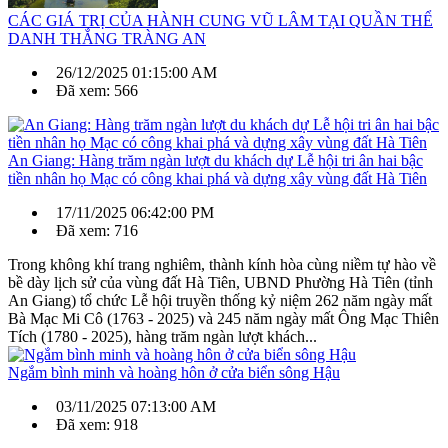
CÁC GIÁ TRỊ CỦA HÀNH CUNG VŨ LÂM TẠI QUẦN THỂ
DANH THẮNG TRÀNG AN
26/12/2025 01:15:00 AM
Đã xem: 566
An Giang: Hàng trăm ngàn lượt du khách dự Lễ hội tri ân hai bậc
tiền nhân họ Mạc có công khai phá và dựng xây vùng đất Hà Tiên
17/11/2025 06:42:00 PM
Đã xem: 716
Trong không khí trang nghiêm, thành kính hòa cùng niềm tự hào về
bề dày lịch sử của vùng đất Hà Tiên, UBND Phường Hà Tiên (tỉnh
An Giang) tổ chức Lễ hội truyền thống kỷ niệm 262 năm ngày mất
Bà Mạc Mi Cô (1763 - 2025) và 245 năm ngày mất Ông Mạc Thiên
Tích (1780 - 2025), hàng trăm ngàn lượt khách...
Ngắm bình minh và hoàng hôn ở cửa biển sông Hậu
03/11/2025 07:13:00 AM
Đã xem: 918