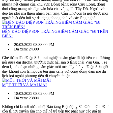
những nét chung của khu vực Đồng bằng sông Cửu Long, đồng
thời cũng mang nét đẹp văn hóa của vùng đất Tây Đô. Ngoài vẻ
đẹp trù phú mà thiên nhiên ban tặng, Cần Thơ còn là nơi được mọi
người biết đến bởi sự đa dạng phong phú về các làng nghề...
ĐẾN ĐẢO ĐIỆP SƠN TRẢI NGHIỆM CẢM GIÁC “ĐI TRÊN
BIỂN”
20/03/2025 08:38:00 PM
Đã xem: 24300
Ghé thăm đảo Điệp Sơn, trải nghiệm cảm giác đi bộ trên con đường
nổi giữa đại dương, thưởng thức hải sản ở làng chài Vạn Giã… sẽ
đem lại cho bạn những cảm giác mới mẻ, đầy thú vị. Điệp Sơn giờ
đây không còn là một cái tên quá xa lạ với cộng đồng đam mê du
lịch bởi ngoài phương tiện di chuyển thuận...
MỘT THỜI VÀ MÃI MÃI
18/03/2025 08:02:00 PM
Đã xem: 23804
Không chỉ là nơi nhắc nhớ, Bảo tàng Biệt động Sài Gòn – Gia Định
còn là nơi truyền lửa cho thế hệ trẻ tiếp tục phát huy các giá trị