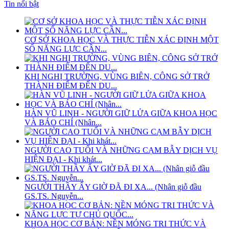
Tin nổi bật
CƠ SỞ KHOA HỌC VÀ THỰC TIỄN XÁC ĐỊNH MỘT
SỐ NĂNG LỰC CẦN...
KHI NGHỊ TRƯỜNG, VÙNG BIÊN, CÔNG SỞ TRỞ
THÀNH ĐIỂM ĐẾN DU...
HÀN VŨ LINH - NGƯỜI GIỮ LỬA GIỮA KHOA HỌC
VÀ BÁO CHÍ (Nhân...
NGƯỜI CAO TUỔI VÀ NHỮNG CẠM BẪY DỊCH VỤ
HIỆN ĐẠI - Khi khát...
NGƯỜI THẦY ẤY GIỜ ĐÃ ĐI XA... (Nhân giỗ đầu
GS.TS. Nguyễn...
KHOA HỌC CƠ BẢN: NỀN MÓNG TRI THỨC VÀ