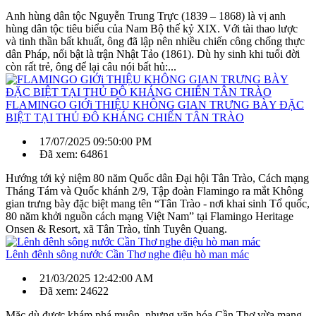
Anh hùng dân tộc Nguyễn Trung Trực (1839 – 1868) là vị anh
hùng dân tộc tiêu biểu của Nam Bộ thế kỷ XIX. Với tài thao lược
và tinh thần bất khuất, ông đã lập nên nhiều chiến công chống thực
dân Pháp, nổi bật là trận Nhật Tảo (1861). Dù hy sinh khi tuổi đời
còn rất trẻ, ông để lại câu nói bất hủ:...
FLAMINGO GIỚi THIỆU KHÔNG GIAN TRƯNG BÀY ĐẶC
BIỆT TẠI THỦ ĐÔ KHÁNG CHIẾN TÂN TRÀO
17/07/2025 09:50:00 PM
Đã xem: 64861
Hướng tới kỷ niệm 80 năm Quốc dân Đại hội Tân Trào, Cách mạng
Tháng Tám và Quốc khánh 2/9, Tập đoàn Flamingo ra mắt Không
gian trưng bày đặc biệt mang tên “Tân Trào - nơi khai sinh Tổ quốc,
80 năm khởi nguồn cách mạng Việt Nam” tại Flamingo Heritage
Onsen & Resort, xã Tân Trào, tỉnh Tuyên Quang.
Lênh đênh sông nước Cần Thơ nghe điệu hò man mác
21/03/2025 12:42:00 AM
Đã xem: 24622
Mặc dù được khám phá muộn, nhưng văn hóa Cần Thơ vừa mang