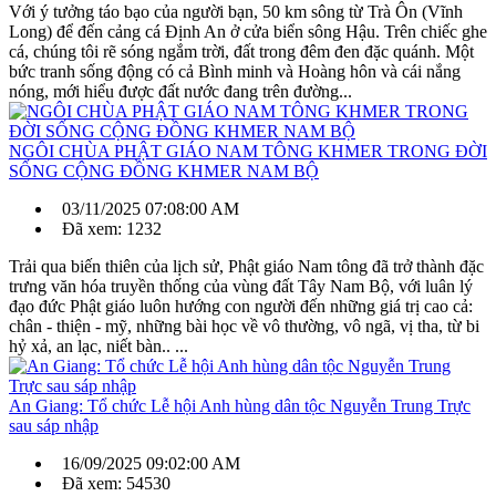
Với ý tưởng táo bạo của người bạn, 50 km sông từ Trà Ôn (Vĩnh
Long) để đến cảng cá Định An ở cửa biển sông Hậu. Trên chiếc ghe
cá, chúng tôi rẽ sóng ngắm trời, đất trong đêm đen đặc quánh. Một
bức tranh sống động có cả Bình minh và Hoàng hôn và cái nắng
nóng, mới hiểu được đất nước đang trên đường...
NGÔI CHÙA PHẬT GIÁO NAM TÔNG KHMER TRONG ĐỜI
SỐNG CỘNG ĐỒNG KHMER NAM BỘ
03/11/2025 07:08:00 AM
Đã xem: 1232
Trải qua biến thiên của lịch sử, Phật giáo Nam tông đã trở thành đặc
trưng văn hóa truyền thống của vùng đất Tây Nam Bộ, với luân lý
đạo đức Phật giáo luôn hướng con người đến những giá trị cao cả:
chân - thiện - mỹ, những bài học về vô thường, vô ngã, vị tha, từ bi
hỷ xả, an lạc, niết bàn.. ...
An Giang: Tổ chức Lễ hội Anh hùng dân tộc Nguyễn Trung Trực
sau sáp nhập
16/09/2025 09:02:00 AM
Đã xem: 54530