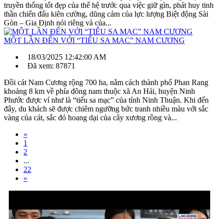
truyền thống tốt đẹp của thế hệ trước qua việc giữ gìn, phát huy tinh
thần chiến đấu kiên cường, dũng cảm của lực lượng Biệt động Sài
Gòn – Gia Định nói riêng và của...
MỘT LẦN ĐẾN VỚI “TIỂU SA MẠC” NAM CƯƠNG
18/03/2025 12:42:00 AM
Đã xem: 87871
Đồi cát Nam Cương rộng 700 ha, nằm cách thành phố Phan Rang
khoảng 8 km về phía đông nam thuộc xã An Hải, huyện Ninh
Phước được ví như là “tiểu sa mạc” của tỉnh Ninh Thuận. Khi đến
đây, du khách sẽ được chiêm ngưỡng bức tranh nhiều màu với sắc
vàng của cát, sắc đỏ hoang dại của cây xương rồng và...
«
1
2
...
22
»