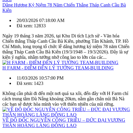
Dâng Hương Kỷ Niệm 78 Năm Chiến Thắng Tháp Canh Cầu Bà
Kiên
20/03/2026 07:18:00 AM
Đã xem: 12833
Ngày 19 tháng 3 năm 2026, tại Khu Di tích Lịch sử - Văn hóa
Chiến thắng Tháp Canh Cầu Bà Kiên, phường Tân Khánh, TP. Hồ
Chí Minh, long trọng tổ chức lễ dâng hương kỷ niệm 78 năm Chiến
thắng Tháp Canh Cầu Bà Kiên (19/3/1948 – 19/3/2026). Đây là sự
kiện ý nghĩa, nhằm tưởng nhớ công lao to lớn của các...
H FARM - ĐIỂM ĐẾN LÝ TƯỞNG TEAM-BUILDING
11/03/2026 10:57:00 PM
Đã xem: 1423
Không cần phải đi đến một nơi quá xa xôi, đến đây với H Farm chỉ
cách trung tâm Đà Nẵng khoảng 20km, nằm gần chân núi Bà Nà
các bạn sẽ được hòa mình vào với thiên nhiên của núi rừng.
VỀ ĐÔ ĐỐC NGUYỄN CÔNG TRIỀU – ĐỨC ĐẠI VƯƠNG
THẦN HOÀNG LÀNG ĐÔNG LAO