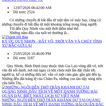
12/07/2026 06:42:00 AM
Đã xem: 2524
Có những chuyến đi bắt đầu từ một tấm vé máy bay, cũng có
những chuyến đi bắt đầu từ một khoảng trống trong lòng người.
Tôi đến Quy Nhơn vào một thời điểm như thế.
Những năm đầu của tuổi trẻ thường là...
KÝ ỨC QUY NHƠN - ĐẤT VÕ, TRỜI VĂN VÀ CHÚT TÌNH
XỨ BẮC GỬI LẠI
25/05/2026 10:46:00 PM
Đã xem: 3187
Quy Nhơn, Bình Định (nay thuộc tỉnh Gia Lai) vùng đất võ, trời
văn đã nổi danh, nơi mà ngay cả khi chưa một lần đặt chân tới,
người ta, kể cả những đứa trẻ, vẫn có một cảm giác gần gũi đến lạ.
Những đền đài tráng lệ của Chăm Pa, những con tàu dậy sóng trên
cửa biển Thị...
NHỮNG NGÔI ĐỀN THỜ TRẦN KHÁNH DƯ TẠI QUẢNG
NINH: DẤU TÍCH VỀ MỘT DANH TƯỚNG HẢI QUÂN ĐẶC