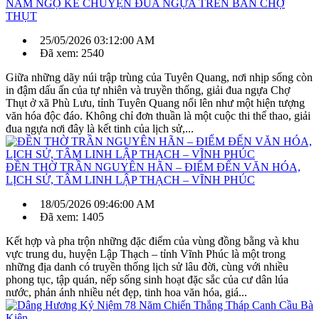
NĂM NGỌ KỂ CHUYỆN ĐUA NGỰA TRÊN BẢN CHỢ
THỤT
25/05/2026 03:12:00 AM
Đã xem: 2540
Giữa những dãy núi trập trùng của Tuyên Quang, nơi nhịp sống còn
in đậm dấu ấn của tự nhiên và truyền thống, giải đua ngựa Chợ
Thụt ở xã Phù Lưu, tỉnh Tuyên Quang nổi lên như một hiện tượng
văn hóa độc đáo. Không chỉ đơn thuần là một cuộc thi thể thao, giải
đua ngựa nơi đây là kết tinh của lịch sử,...
ĐỀN THỜ TRẦN NGUYÊN HÃN – ĐIỂM ĐẾN VĂN HÓA,
LỊCH SỬ, TÂM LINH LẬP THẠCH – VĨNH PHÚC
18/05/2026 09:46:00 AM
Đã xem: 1405
Kết hợp và pha trộn những đặc điểm của vùng đồng bằng và khu
vực trung du, huyện Lập Thạch – tỉnh Vĩnh Phúc là một trong
những địa danh có truyền thống lịch sử lâu đời, cùng với nhiều
phong tục, tập quán, nếp sống sinh hoạt đặc sắc của cư dân lúa
nước, phản ánh nhiều nét đẹp, tinh hoa văn hóa, giá...