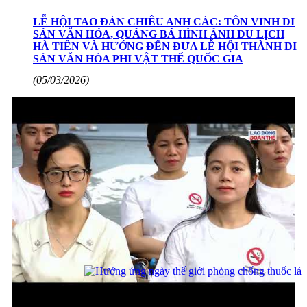
LỄ HỘI TAO ĐÀN CHIÊU ANH CÁC: TÔN VINH DI
SẢN VĂN HÓA, QUẢNG BÁ HÌNH ẢNH DU LỊCH
HÀ TIÊN VÀ HƯỚNG ĐẾN ĐƯA LỄ HỘI THÀNH DI
SẢN VĂN HÓA PHI VẬT THỂ QUỐC GIA
(05/03/2026)