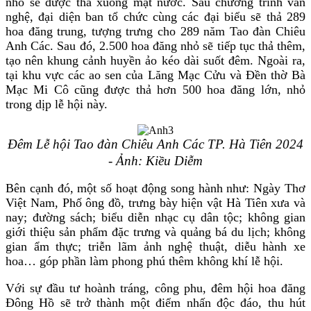
nhỏ sẽ được thả xuống mặt nước. Sau chương trình văn
nghệ, đại diện ban tổ chức cùng các đại biểu sẽ thả 289
hoa đăng trung, tượng trưng cho 289 năm Tao đàn Chiêu
Anh Các. Sau đó, 2.500 hoa đăng nhỏ sẽ tiếp tục thả thêm,
tạo nên khung cảnh huyền ảo kéo dài suốt đêm. Ngoài ra,
tại khu vực các ao sen của Lăng Mạc Cửu và Đền thờ Bà
Mạc Mi Cô cũng được thả hơn 500 hoa đăng lớn, nhỏ
trong dịp lễ hội này.
Đêm Lễ hội Tao đàn Chiêu Anh Các TP. Hà Tiên 2024
- Ảnh: Kiều Diễm
Bên cạnh đó, một số hoạt động song hành như: Ngày Thơ
Việt Nam, Phố ông đồ, trưng bày hiện vật Hà Tiên xưa và
nay; đường sách; biểu diễn nhạc cụ dân tộc; không gian
giới thiệu sản phẩm đặc trưng và quảng bá du lịch; không
gian ẩm thực; triễn lãm ảnh nghệ thuật, diễu hành xe
hoa… góp phần làm phong phú thêm không khí lễ hội.
Với sự đầu tư hoành tráng, công phu, đêm hội hoa đăng
Đông Hồ sẽ trở thành một điểm nhấn độc đáo, thu hút