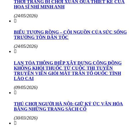
THỜI TRANG ĐI CHƠI XUÂN QUA THIẾT KẾ CỦA
HỌA SĨ NHÍ MINH ANH
(24/05/2026)
BIỂU TƯỢNG RỒNG – CỘI NGUỒN CỦA SỨC SỐNG
TRƯỜNG TỒN DÂN TỘC
(24/05/2026)
LAN TỎA THÔNG ĐIỆP XÂY DỰNG CỘNG ĐỒNG
KHÔNG KHÓI THUỐC TỪ CUỘC THI TUYÊN
TRUYỀN VIÊN GIỎI MẶT TRẬN TỔ QUỐC TỈNH
LÀO CAI
(09/05/2026)
THÚ CHƠI NGƯỜI HÀ NỘI: GIỮ KÝ ỨC VĂN HÓA
BẰNG NHỮNG TRANG SÁCH CỔ
(30/03/2026)