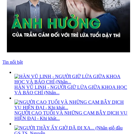
Tin nổi bật
HÀN VŨ LINH - NGƯỜI GIỮ LỬA GIỮA KHOA HỌC
VÀ BÁO CHÍ (Nhân...
NGƯỜI CAO TUỔI VÀ NHỮNG CẠM BẪY DỊCH VỤ
HIỆN ĐẠI - Khi khát...