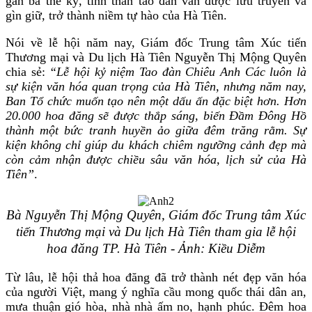
gần ba thế kỷ, tinh thần tao đàn vẫn được lưu truyền và
gìn giữ, trở thành niềm tự hào của Hà Tiên.
Nói về lễ hội năm nay, Giám đốc Trung tâm Xúc tiến
Thương mại và Du lịch Hà Tiên Nguyễn Thị Mộng Quyên
chia sẻ:
“Lễ hội kỷ niệm Tao đàn Chiêu Anh Các luôn là
sự kiện văn hóa quan trọng của Hà Tiên, nhưng năm nay,
Ban Tổ chức muốn tạo nên một dấu ấn đặc biệt hơn. Hơn
20.000 hoa đăng sẽ được thắp sáng, biến Đầm Đông Hồ
thành một bức tranh huyền ảo giữa đêm trăng rằm. Sự
kiện không chỉ giúp du khách chiêm ngưỡng cảnh đẹp mà
còn cảm nhận được chiều sâu văn hóa, lịch sử của Hà
Tiên”
.
Bà Nguyễn Thị Mộng Quyên, Giám đốc Trung tâm Xúc
tiến Thương mại và Du lịch Hà Tiên tham gia lễ hội
hoa đăng TP. Hà Tiên - Ảnh: Kiều Diễm
Từ lâu, lễ hội thả hoa đăng đã trở thành nét đẹp văn hóa
của người Việt, mang ý nghĩa cầu mong quốc thái dân an,
mưa thuận gió hòa, nhà nhà ấm no, hạnh phúc. Đêm hoa