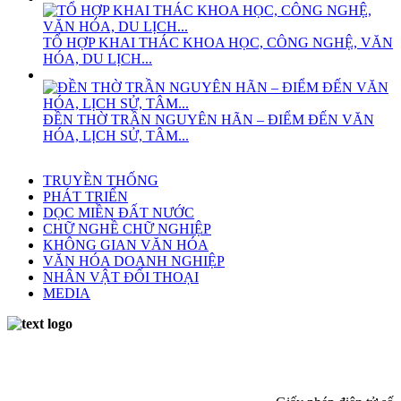
TỔ HỢP KHAI THÁC KHOA HỌC, CÔNG NGHỆ, VĂN
HÓA, DU LỊCH...
ĐỀN THỜ TRẦN NGUYÊN HÃN – ĐIỂM ĐẾN VĂN
HÓA, LỊCH SỬ, TÂM...
TRUYỀN THỐNG
PHÁT TRIỂN
DỌC MIỀN ĐẤT NƯỚC
CHỮ NGHỀ CHỮ NGHIỆP
KHÔNG GIAN VĂN HÓA
VĂN HÓA DOANH NGHIỆP
NHÂN VẬT ĐỐI THOẠI
MEDIA