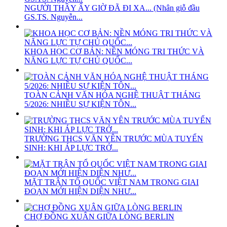
NGƯỜI THẦY ẤY GIỜ ĐÃ ĐI XA... (Nhân giỗ đầu
GS.TS. Nguyễn...
KHOA HỌC CƠ BẢN: NỀN MÓNG TRI THỨC VÀ
NĂNG LỰC TỰ CHỦ QUỐC...
TOÀN CẢNH VĂN HÓA NGHỆ THUẬT THÁNG
5/2026: NHIỀU SỰ KIỆN TÔN...
TRƯỜNG THCS VĂN YÊN TRƯỚC MÙA TUYỂN
SINH: KHI ÁP LỰC TRỞ...
MẶT TRẬN TỔ QUỐC VIỆT NAM TRONG GIAI
ĐOẠN MỚI HIỆN DIỆN NHƯ...
CHỢ ĐỒNG XUÂN GIỮA LÒNG BERLIN