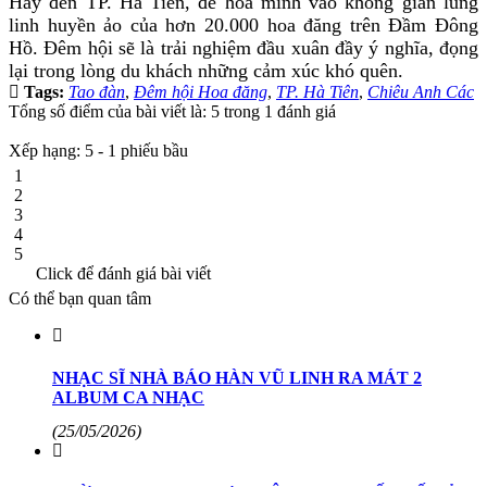
Hãy đến TP. Hà Tiên, để hòa mình vào không gian lung
linh huyền ảo của hơn 20.000 hoa đăng trên Đầm Đông
Hồ. Đêm hội sẽ là trải nghiệm đầu xuân đầy ý nghĩa, đọng
lại trong lòng du khách những cảm xúc khó quên.
Tags:
Tao đàn
,
Đêm hội Hoa đăng
,
TP. Hà Tiên
,
Chiêu Anh Các
Tổng số điểm của bài viết là: 5 trong 1 đánh giá
Xếp hạng:
5
-
1
phiếu bầu
1
2
3
4
5
Click để đánh giá bài viết
Có thể bạn quan tâm
NHẠC SĨ NHÀ BÁO HÀN VŨ LINH RA MÁT 2
ALBUM CA NHẠC
(25/05/2026)