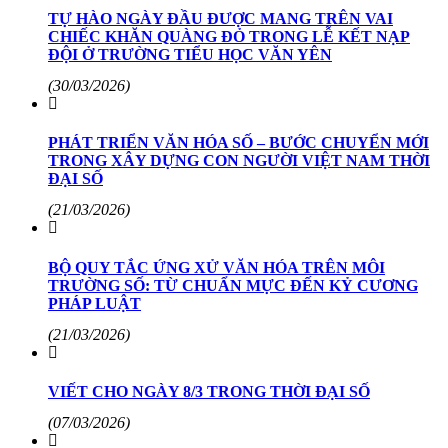
TỰ HÀO NGÀY ĐẦU ĐƯỢC MANG TRÊN VAI
CHIẾC KHĂN QUÀNG ĐỎ TRONG LỄ KẾT NẠP
ĐỘI Ở TRƯỜNG TIỂU HỌC VĂN YÊN
(30/03/2026)
PHÁT TRIỂN VĂN HÓA SỐ – BƯỚC CHUYỂN MỚI
TRONG XÂY DỰNG CON NGƯỜI VIỆT NAM THỜI
ĐẠI SỐ
(21/03/2026)
BỘ QUY TẮC ỨNG XỬ VĂN HÓA TRÊN MÔI
TRƯỜNG SỐ: TỪ CHUẨN MỰC ĐẾN KỶ CƯƠNG
PHÁP LUẬT
(21/03/2026)
VIẾT CHO NGÀY 8/3 TRONG THỜI ĐẠI SỐ
(07/03/2026)