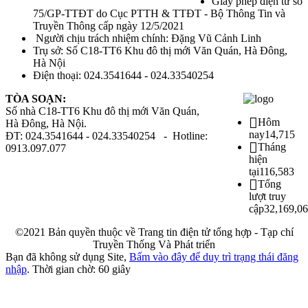
Giấy phép điện tử số
75/GP-TTĐT do Cục PTTH & TTĐT - Bộ Thông Tin và
Truyền Thông cấp ngày 12/5/2021
Người chịu trách nhiệm chính: Đặng Vũ Cảnh Linh
Trụ sở: Số C18-TT6 Khu đô thị mới Văn Quán, Hà Đông,
Hà Nội
Điện thoại: 024.3541644 - 024.33540254
TÒA SOẠN:
Số nhà C18-TT6 Khu đô thị mới Văn Quán,
Hôm
Hà Đông, Hà Nội.
nay
14,715
ĐT: 024.3541644 - 024.33540254 - Hotline:
Tháng
0913.097.077
hiện
tại
116,583
Tổng
lượt truy
cập
32,169,0
©2021 Bản quyền thuộc về Trang tin điện tử tổng hợp - Tạp chí
Truyền Thống Và Phát triển
Bạn đã không sử dụng Site,
Bấm vào đây để duy trì trạng thái đăng
nhập
. Thời gian chờ:
60
giây