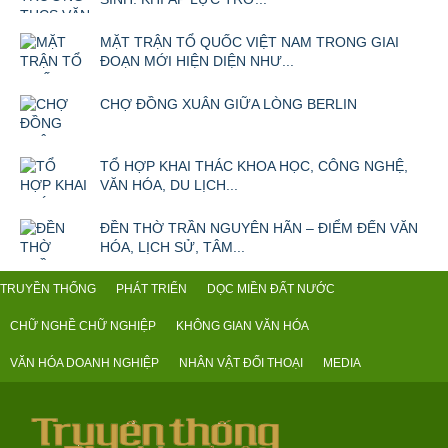
MẶT TRẬN TỔ QUỐC VIỆT NAM TRONG GIAI
ĐOẠN MỚI HIỆN DIỆN NHƯ...
CHỢ ĐỒNG XUÂN GIỮA LÒNG BERLIN
TỔ HỢP KHAI THÁC KHOA HỌC, CÔNG NGHỆ,
VĂN HÓA, DU LỊCH...
ĐỀN THỜ TRẦN NGUYÊN HÃN – ĐIỂM ĐẾN VĂN
HÓA, LỊCH SỬ, TÂM...
TRUYỀN THỐNG
PHÁT TRIỂN
DỌC MIỀN ĐẤT NƯỚC
CHỮ NGHỀ CHỮ NGHIỆP
KHÔNG GIAN VĂN HÓA
VĂN HÓA DOANH NGHIỆP
NHÂN VẬT ĐỐI THOẠI
MEDIA