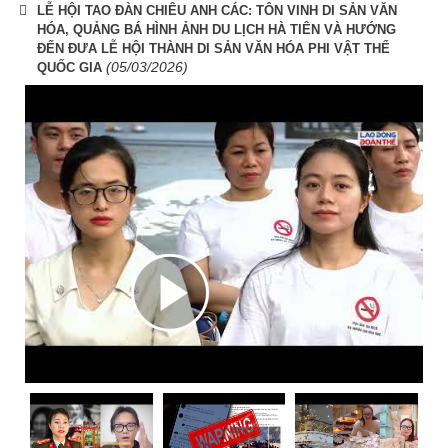
LỄ HỘI TAO ĐÀN CHIÊU ANH CÁC: TÔN VINH DI SẢN VĂN
HÓA, QUẢNG BÁ HÌNH ẢNH DU LỊCH HÀ TIÊN VÀ HƯỚNG
ĐẾN ĐƯA LỄ HỘI THÀNH DI SẢN VĂN HÓA PHI VẬT THỂ
(05/03/2026)
QUỐC GIA