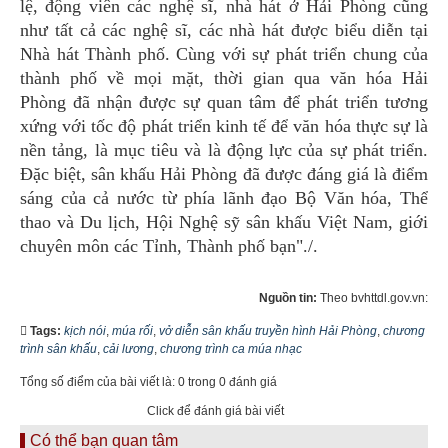
lệ, động viên các nghệ sĩ, nhà hát ở Hải Phòng cũng
như tất cả các nghệ sĩ, các nhà hát được biểu diễn tại
Nhà hát Thành phố. Cùng với sự phát triển chung của
thành phố về mọi mặt, thời gian qua văn hóa Hải
Phòng đã nhận được sự quan tâm để phát triển tương
xứng với tốc độ phát triển kinh tế để văn hóa thực sự là
nền tảng, là mục tiêu và là động lực của sự phát triển.
Đặc biệt, sân khấu Hải Phòng đã được đáng giá là điểm
sáng của cả nước từ phía lãnh đạo Bộ Văn hóa, Thể
thao và Du lịch, Hội Nghệ sỹ sân khấu Việt Nam, giới
chuyên môn các Tỉnh, Thành phố bạn"./.
Nguồn tin:
Theo bvhttdl.gov.vn:
Tags:
kịch nói
,
múa rối
,
vở diễn sân khấu truyền hình Hải Phòng
,
chương
trình sân khấu
,
cải lương
,
chương trình ca múa nhạc
Tổng số điểm của bài viết là: 0 trong 0 đánh giá
Click để đánh giá bài viết
Có thể bạn quan tâm