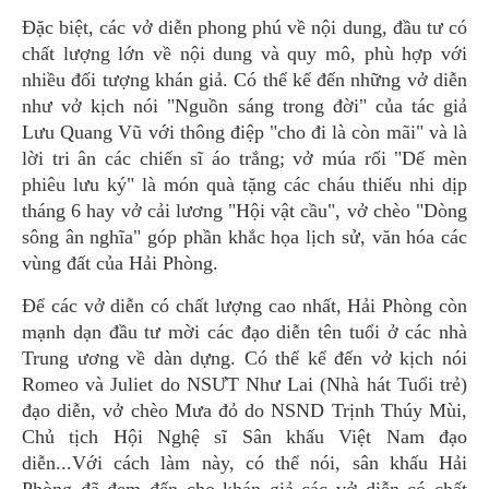
Đặc biệt, các vở diễn phong phú về nội dung, đầu tư có
chất lượng lớn về nội dung và quy mô, phù hợp với
nhiều đối tượng khán giả. Có thể kể đến những vở diễn
như vở kịch nói "Nguồn sáng trong đời" của tác giả
Lưu Quang Vũ với thông điệp "cho đi là còn mãi" và là
lời tri ân các chiến sĩ áo trắng; vở múa rối "Dế mèn
phiêu lưu ký" là món quà tặng các cháu thiếu nhi dịp
tháng 6 hay vở cải lương "Hội vật cầu", vở chèo "Dòng
sông ân nghĩa" góp phần khắc họa lịch sử, văn hóa các
vùng đất của Hải Phòng.
Để các vở diễn có chất lượng cao nhất, Hải Phòng còn
mạnh dạn đầu tư mời các đạo diễn tên tuổi ở các nhà
Trung ương về dàn dựng. Có thể kể đến vở kịch nói
Romeo và Juliet do NSƯT Như Lai (Nhà hát Tuổi trẻ)
đạo diễn, vở chèo Mưa đỏ do NSND Trịnh Thúy Mùi,
Chủ tịch Hội Nghệ sĩ Sân khấu Việt Nam đạo
diễn...Với cách làm này, có thể nói, sân khấu Hải