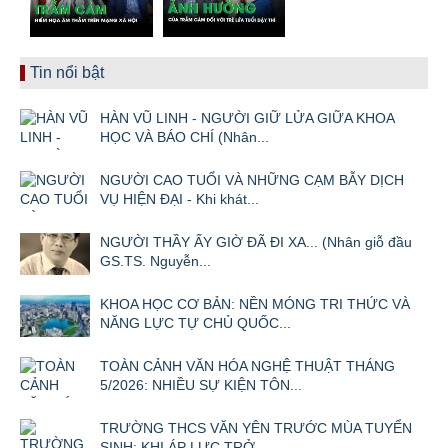
Tin nổi bật
HÀN VŨ LINH - NGƯỜI GIỮ LỬA GIỮA KHOA
HỌC VÀ BÁO CHÍ (Nhân...
NGƯỜI CAO TUỔI VÀ NHỮNG CẠM BẪY DỊCH
VỤ HIỆN ĐẠI - Khi khát...
NGƯỜI THẦY ẤY GIỜ ĐÃ ĐI XA... (Nhân giỗ đầu
GS.TS. Nguyễn...
KHOA HỌC CƠ BẢN: NỀN MÓNG TRI THỨC VÀ
NĂNG LỰC TỰ CHỦ QUỐC...
TOÀN CẢNH VĂN HÓA NGHỆ THUẬT THÁNG
5/2026: NHIỀU SỰ KIỆN TÔN...
TRƯỜNG THCS VĂN YÊN TRƯỚC MÙA TUYỂN
SINH: KHI ÁP LỰC TRỞ...