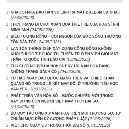
NHẠC SĨ NHÀ BÁO HÀN VŨ LINH RA MÁT 2 ALBUM CA NHẠC
(25/05/2026)
THỜI TRANG ĐI CHƠI XUÂN QUA THIẾT KẾ CỦA HỌA SĨ NHÍ
(24/05/2026)
MINH ANH
BIỂU TƯỢNG RỒNG – CỘI NGUỒN CỦA SỨC SỐNG TRƯỜNG
(24/05/2026)
TỒN DÂN TỘC
LAN TỎA THÔNG ĐIỆP XÂY DỰNG CỘNG ĐỒNG KHÔNG
KHÓI THUỐC TỪ CUỘC THI TUYÊN TRUYỀN VIÊN GIỎI MẶT
(09/05/2026)
TRẬN TỔ QUỐC TỈNH LÀO CAI
THÚ CHƠI NGƯỜI HÀ NỘI: GIỮ KÝ ỨC VĂN HÓA BẰNG
(30/03/2026)
NHỮNG TRANG SÁCH CỔ
TỰ HÀO NGÀY ĐẦU ĐƯỢC MANG TRÊN VAI CHIẾC KHĂN
QUÀNG ĐỎ TRONG LỄ KẾT NẠP ĐỘI Ở TRƯỜNG TIỂU HỌC
(30/03/2026)
VĂN YÊN
PHÁT TRIỂN VĂN HÓA SỐ – BƯỚC CHUYỂN MỚI TRONG
XÂY DỰNG CON NGƯỜI VIỆT NAM THỜI ĐẠI SỐ
(21/03/2026)
BỘ QUY TẮC ỨNG XỬ VĂN HÓA TRÊN MÔI TRƯỜNG SỐ: TỪ
(21/03/2026)
CHUẨN MỰC ĐẾN KỶ CƯƠNG PHÁP LUẬT
(07/03/2026)
VIẾT CHO NGÀY 8/3 TRONG THỜI ĐẠI SỐ