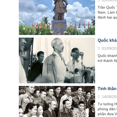
Trần Quốc T
Nam. Làm tư
đánh bại q
Quốc khá
01/09/20
Quốc khánh 
trở thành N
Tinh thần
14/08/20
Tư tưởng Hồ
phóng dân t
phần đưa Vi