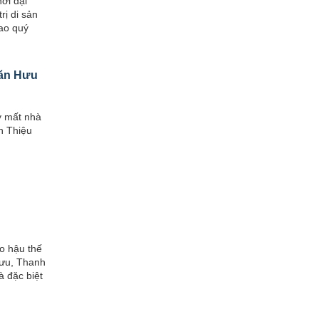
ời đại
ị di sản
ao quý
Văn Hưu
y mất nhà
n Thiệu
o hậu thế
Lưu, Thanh
à đặc biệt