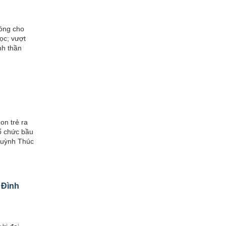
óng cho
ọc; vượt
nh thần
n trẻ ra
ổ chức bầu
Huỳnh Thúc
 Đình