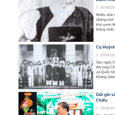
26/06/20
Nhiều nhà 
những tính 
khó vươn lê
thống nhất
Cụ Huỳnh
10/04/20
Sau ngày C
đời (nay C
cử Quốc hội
Kháng (đang
Giữ gìn v
Chiểu
29/06/20