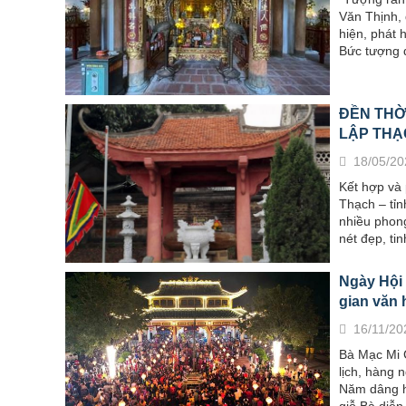
Văn Thịnh, 
hiện, phát 
Bức tượng đ
ĐỀN THỜ
LẬP THẠ
18/05/20
Kết hợp và
Thạch – tỉn
nhiều phong
nét đẹp, tin
Ngày Hội 
gian văn 
16/11/20
Bà Mạc Mi 
lịch, hàng 
Năm dâng hư
giỗ Bà diễn