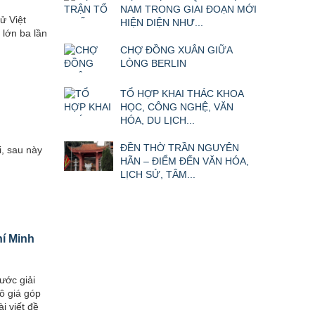
NAM TRONG GIAI ĐOẠN MỚI
ử Việt
HIỆN DIỆN NHƯ...
lớn ba lần
CHỢ ĐỒNG XUÂN GIỮA
LÒNG BERLIN
TỔ HỢP KHAI THÁC KHOA
HỌC, CÔNG NGHỆ, VĂN
HÓA, DU LỊCH...
ĐỀN THỜ TRẦN NGUYÊN
i, sau này
HÃN – ĐIỂM ĐẾN VĂN HÓA,
LỊCH SỬ, TÂM...
hí Minh
ước giải
ô giá góp
i viết đề