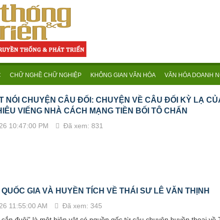
C
CHỮ NGHỀ CHỮ NGHIỆP
KHÔNG GIAN VĂN HÓA
VĂN HÓA DOANH N
T NÓI CHUYỆN CÂU ĐỐI: CHUYỆN VỀ CÂU ĐỐI KỲ LẠ CỦ
HIÊU VIẾNG NHÀ CÁCH MẠNG TIỀN BỐI TÔ CHẤN
26 10:47:00 PM
Đã xem: 831
QUỐC GIA VÀ HUYỀN TÍCH VỀ THÁI SƯ LÊ VĂN THỊNH
26 11:55:00 AM
Đã xem: 345
cắn đuôi” là một hiện vật có nguồn gốc từ câu chuyện huyền thoại về 