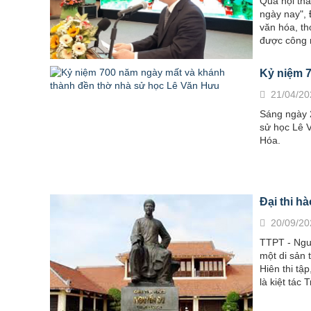
Qua hội thả
ngày nay", 
văn hóa, t
được công n
Kỷ niệm 
21/04/20
Sáng ngày 
sử học Lê V
Hóa.
Đại thi h
20/09/20
TTPT - Nguy
một di sản 
Hiên thi tậ
là kiệt tác 