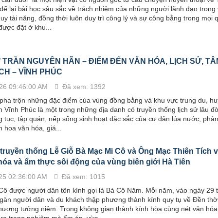
để lại bài học sâu sắc về trách nhiệm của những người lãnh đạo trong 
huy tài năng, đồng thời luôn duy trì công lý và sự công bằng trong mọi q
ược đặt ở khu...
 TRẦN NGUYÊN HÃN – ĐIỂM ĐẾN VĂN HÓA, LỊCH SỬ, TÂ
CH – VĨNH PHÚC
26 09:46:00 AM
Đã xem: 1392
 pha trộn những đặc điểm của vùng đồng bằng và khu vực trung du, h
h Vĩnh Phúc là một trong những địa danh có truyền thống lịch sử lâu đờ
 tục, tập quán, nếp sống sinh hoạt đặc sắc của cư dân lúa nước, phả
h hoa văn hóa, giá...
truyền thống Lễ Giỗ Bà Mạc Mi Cô và Ông Mạc Thiên Tích 
hóa và ẩm thực sôi động của vùng biên giới Hà Tiên
25 02:36:00 AM
Đã xem: 1015
Cô được người dân tôn kính gọi là Bà Cô Năm. Mỗi năm, vào ngày 29 
ngàn người dân và du khách thập phương thành kính quy tụ về Đền th
ơng tưởng niệm. Trong không gian thành kính hòa cùng nét văn hóa l
 ra trang nghiêm mà ấm áp, vừa...