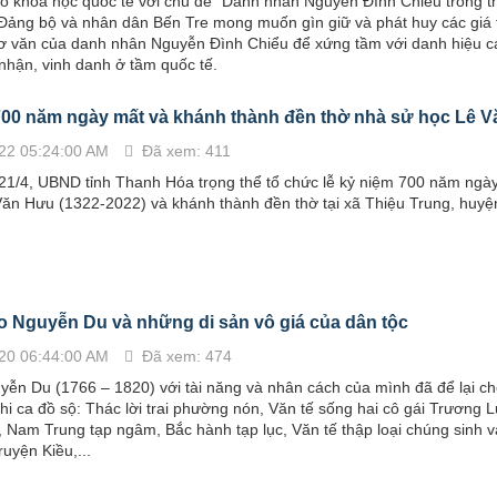
o khoa học quốc tế với chủ đề "Danh nhân Nguyễn Đình Chiểu trong th
Đảng bộ và nhân dân Bến Tre mong muốn gìn giữ và phát huy các giá tr
hơ văn của danh nhân Nguyễn Đình Chiểu để xứng tầm với danh hiệu c
hận, vinh danh ở tầm quốc tế.
700 năm ngày mất và khánh thành đền thờ nhà sử học Lê 
22 05:24:00 AM
Đã xem: 411
21/4, UBND tỉnh Thanh Hóa trọng thể tổ chức lễ kỷ niệm 700 năm ngà
ăn Hưu (1322-2022) và khánh thành đền thờ tại xã Thiệu Trung, huyệ
ào Nguyễn Du và những di sản vô giá của dân tộc
20 06:44:00 AM
Đã xem: 474
ễn Du (1766 – 1820) với tài năng và nhân cách của mình đã để lại ch
thi ca đồ sộ: Thác lời trai phường nón, Văn tế sống hai cô gái Trương 
p, Nam Trung tạp ngâm, Bắc hành tạp lục, Văn tế thập loại chúng sinh v
Truyện Kiều,...