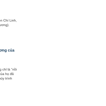
n Chí Linh,
ương).
ương của
chỉ là “nồi
của họ đã
ủy trình