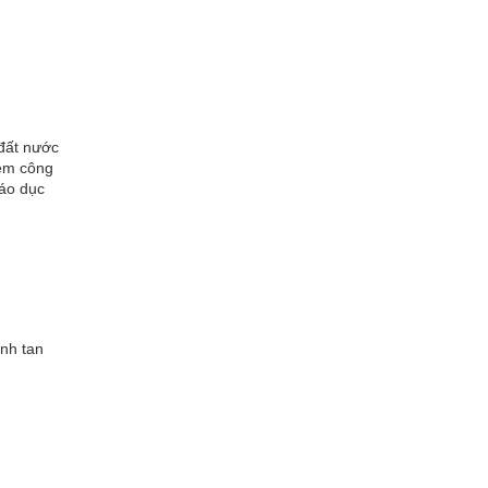
đất nước
iệm công
iáo dục
nh tan