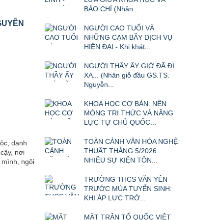
BÁO CHÍ (Nhân...
NGUYỄN
NGƯỜI CAO TUỔI VÀ
NHỮNG CẠM BẪY DỊCH VỤ
HIỆN ĐẠI - Khi khát...
NGƯỜI THẦY ẤY GIỜ ĐÃ ĐI
XA... (Nhân giỗ đầu GS.TS.
Nguyễn...
KHOA HỌC CƠ BẢN: NỀN
MÓNG TRI THỨC VÀ NĂNG
LỰC TỰ CHỦ QUỐC...
TOÀN CẢNH VĂN HÓA NGHỆ
tộc, danh
THUẬT THÁNG 5/2026:
cậy, nơi
NHIỀU SỰ KIỆN TÔN...
 mình, ngôi
TRƯỜNG THCS VĂN YÊN
TRƯỚC MÙA TUYỂN SINH:
KHI ÁP LỰC TRỞ...
MẶT TRẬN TỔ QUỐC VIỆT