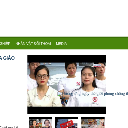
GHIỆP
NHÂN VẬT ĐỐI THOẠI
MEDIA
A GIÁO
Thái sư Lê