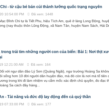
Chi - từ cậu bé bán củi thành lưỡng quốc trạng nguyên
20 10:54:00 PM
Đã xem: 1448
ạc Đĩnh Chi tự là Tiết Phu, hiệu Tích Am, quê ở làng Long Động, huyệ
ương (nay thuộc thôn Lũng Động, xã Nam Tân, huyện Nam Sách, Hải D
trong trái tim những người con của biển: Bài 1: Nơi thịt x
ại
19 12:21:00 AM
Đã xem: 164
ối với ngư dân đảo Lý Sơn (Quảng Ngãi), ngư trường Hoàng Sa không 
i sống hơn 10 đời người dân huyện đảo, mà đó còn là nơi mà tổ tiên 
t xương trong khi đi làm nhiệm vụ cắm mốc xác định chủ quyền, đo đạc th
Hoàng Sa cách đây hàng...
n - Tài năng và đức độ lay động đến cả quỷ thần
19 07:33:00 PM
Đã xem: 177