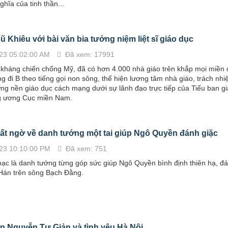
ghĩa của tinh thần...
ũ Khiêu với bài văn bia tưởng niệm liệt sĩ giáo dục
23 05:02:00 AM
Đã xem: 17991
 kháng chiến chống Mỹ, đã có hơn 4.000 nhà giáo trên khắp mọi miền 
g đi B theo tiếng gọi non sông, thể hiện lương tâm nhà giáo, trách nh
ng nền giáo dục cách mạng dưới sự lãnh đạo trực tiếp của Tiểu ban g
g ương Cục miền Nam.
t ngờ về danh tướng một tai giúp Ngô Quyền đánh giặc
23 10:10:00 PM
Đã xem: 751
ạc là danh tướng từng góp sức giúp Ngô Quyền bình định thiên hạ, đá
án trên sông Bạch Đằng.
 Nguyễn Tư Giản và tình yêu Hà Nội