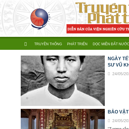
TRUYỀN THỐNG
PHÁT TRIỂN
DỌC MIỀN ĐẤT NƯỚ
NGÀY TẾ
SƯ VŨ K
24/05/20
BẢO VẬT 
24/05/20
“Tượng rắn 