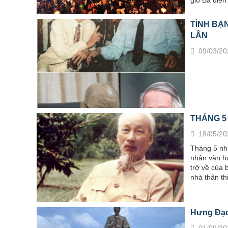
TÌNH BẠN
LÂN
09/03/20
THÁNG 5
18/05/20
Tháng 5 nhớ
nhân văn hó
trở về của 
nhà thân thi
Hưng Đạo
01/09/20