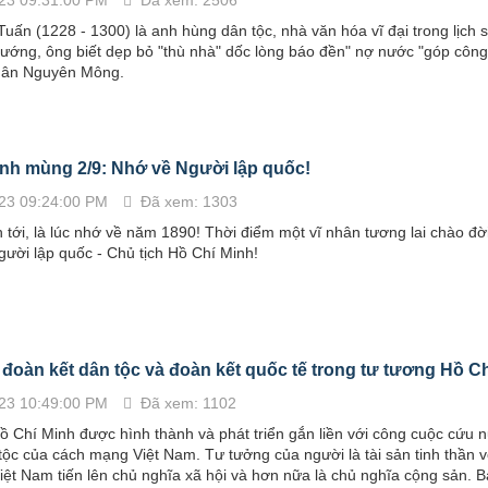
uấn (1228 - 1300) là anh hùng dân tộc, nhà văn hóa vĩ đại trong lịch s
ớng, ông biết dẹp bỏ "thù nhà" dốc lòng báo đền" nợ nước "góp công 
uân Nguyên Mông.
nh mùng 2/9: Nhớ về Người lập quốc!
23 09:24:00 PM
Đã xem: 1303
tới, là lúc nhớ về năm 1890! Thời điểm một vĩ nhân tương lai chào đờ
gười lập quốc - Chủ tịch Hồ Chí Minh!
 đoàn kết dân tộc và đoàn kết quốc tế trong tư tương Hồ C
23 10:49:00 PM
Đã xem: 1102
 Chí Minh được hình thành và phát triển gắn liền với công cuộc cứu n
ộc của cách mạng Việt Nam. Tư tưởng của người là tài sản tinh thần v
ệt Nam tiến lên chủ nghĩa xã hội và hơn nữa là chủ nghĩa cộng sản. Bà