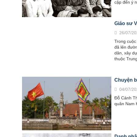
cập đến ý n
Giáo sư V
26/07/20
Trong cuộc
đã lên đườn
dân, xây dự
thuộc Trun
Chuyện bấ
04/07/20
Đỗ Cảnh Th
quân Nam H
Danh nhân