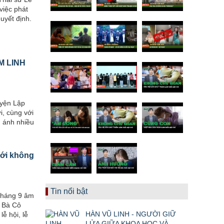
việc phát
uyết định.
M LINH
uyện Lập
i, cùng với
n ánh nhiều
với không
Tin nổi bật
tháng 9 âm
ờ Bà Cô
HÀN VŨ LINH - NGƯỜI GIỮ
ễ hội, lễ
LỬA GIỮA KHOA HỌC VÀ