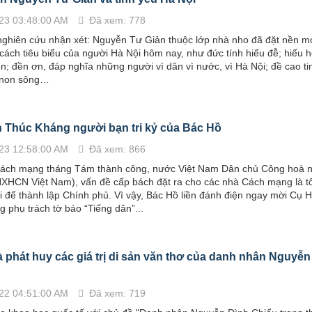
23 03:48:00 AM
Đã xem: 778
nghiên cứu nhận xét: Nguyễn Tư Giản thuộc lớp nhà nho đã đặt nền m
cách tiêu biểu của người Hà Nội hôm nay, như đức tính hiếu đễ; hiếu h
n; đền ơn, đáp nghĩa những người vì dân vì nước, vì Hà Nội; đề cao ti
 non sông…
 Thúc Kháng người bạn tri kỷ của Bác Hồ
23 12:58:00 AM
Đã xem: 866
ách mạng tháng Tám thành công, nước Việt Nam Dân chủ Công hoà no
HXHCN Việt Nam), vấn đề cấp bách đặt ra cho các nhà Cách mạng là t
 để thành lập Chính phủ. Vì vậy, Bác Hồ liền đánh điện ngay mời Cụ 
 phụ trách tờ báo “Tiếng dân”...
à phát huy các giá trị di sản văn thơ của danh nhân Nguyễn
22 04:51:00 AM
Đã xem: 719