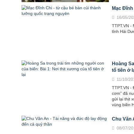
Mạc Đĩnh 
16/05/20
TTPT.VN - M
tỉnh Hải D
Hoàng Sa 
tổ tiên ở l
11/10/20
TTPT.VN - Đ
cơm” đã nuô
gửi lại thị
vùng biền 
Chu Văn A
08/07/20