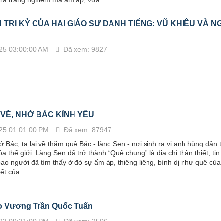
 TRI KỶ CỦA HAI GIÁO SƯ DANH TIẾNG: VŨ KHIÊU VÀ 
25 03:00:00 AM
Đã xem: 9827
 VỀ, NHỚ BÁC KÍNH YÊU
25 01:01:00 PM
Đã xem: 87947
 Bác, ta lại về thăm quê Bác - làng Sen - nơi sinh ra vị anh hùng dân 
a thế giới. Làng Sen đã trở thành “Quê chung” là địa chỉ thân thiết, tin 
bao người đã tìm thấy ở đó sự ấm áp, thiêng liêng, bình dị như quê của
ết của...
 Vương Trần Quốc Tuấn
23 09:31:00 PM
Đã xem: 2506