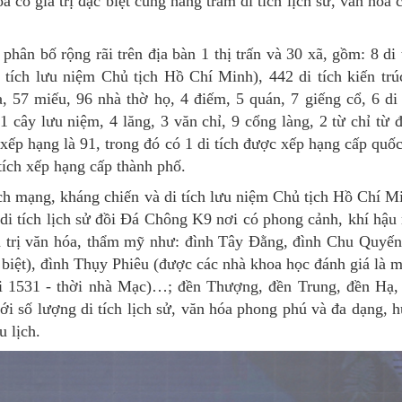
a có giá trị đặc biệt cùng hàng trăm di tích lịch sử, văn hóa c
hân bố rộng rãi trên địa bàn 1 thị trấn và 30 xã, gồm: 8 di t
i tích lưu niệm Chủ tịch Hồ Chí Minh), 442 di tích kiến trú
, 57 miếu, 96 nhà thờ họ, 4 điếm, 5 quán, 7 giếng cổ, 6 di 
cây lưu niệm, 4 lăng, 3 văn chỉ, 9 cổng làng, 2 từ chỉ từ 
xếp hạng là 91, trong đó có 1 di tích được xếp hạng cấp quốc
 tích xếp hạng cấp thành phố.
cách mạng, kháng chiến và di tích lưu niệm Chủ tịch Hồ Chí M
di tích lịch sử đồi Đá Chông K9 nơi có phong cảnh, khí hậu
giá trị văn hóa, thẩm mỹ như: đình Tây Đằng, đình Chu Quyến 
c biệt), đình Thụy Phiêu (được các nhà khoa học đánh giá là m
i 1531 - thời nhà Mạc)…; đền Thượng, đền Trung, đền Hạ,
ố lượng di tích lịch sử, văn hóa phong phú và đa dạng, 
u lịch.