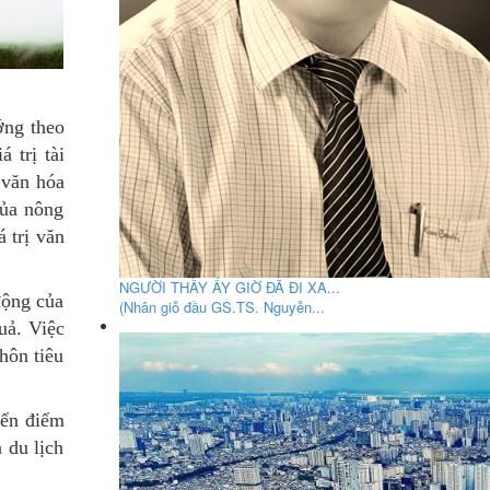
ớng theo
 trị tài
 văn hóa
của nông
 trị văn
NGƯỜI THẦY ẤY GIỜ ĐÃ ĐI XA...
động của
(Nhân giỗ đầu GS.TS. Nguyễn...
uả. Việc
hôn tiêu
iển điểm
 du lịch