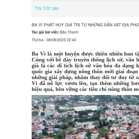
TIN TỨC 360
BA VÌ PHÁT HUY GIÁ TRỊ TỪ NHỮNG SẢN VẬT ĐỊA PH
Tác giả bài viết:
Bảo Thanh
Thứ ba - 08/08/2023 22:40
Ba Vì là một huyện được thiên nhiên ban tặ
Cùng với bề dày truyền thống lịch sử, văn h
giá là các di tích lịch sử văn hóa đa dạn
quốc gia xây dựng nông thôn mới giai đoạn 
những giải pháp, nhằm thay đổi tư duy từ s
Vì đã nỗ lực vươn lên, tạo thêm những bướ
hiệu quả, bền vững các tiêu chí nông thôn m