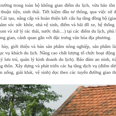
 trường trong toàn bộ không gian điểm du lịch, vừa bảo tồn
thuận tiện, sinh thái. Tiết kiệm đầu tư thông, qua việc sử 
 Cải tạo, nâng cấp và hoàn thiện kết cấu hạ tầng đồng bộ (gia
hăm sóc sức khỏe, nhà vệ sinh, điểm và bãi đỗ xe, hệ thống 
 gom và xử lý rác thải, nước thải…) tại các điểm du lịch, phù
ông gian, cảnh quan gắn với đặc trưng văn hóa địa phương.
g bày, giới thiệu và bán sản phẩm nông nghiệp, sản phẩm l
ục vụ khách du lịch. Nâng cao chất lượng tổ chức hoạt động
ý lưu trú, quản lý kinh doanh du lịch). Bảo đảm an ninh, trậ
g thôn. Xây dựng và phát triển các hạ tầng dịch vụ (điểm dừ
 uống, giải khát, vệ sinh) dọc theo các tuyến đường giao t