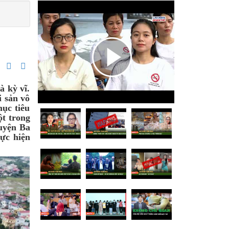
à kỳ vĩ.
i sản vô
mục tiêu
ột trong
huyện Ba
ực hiện