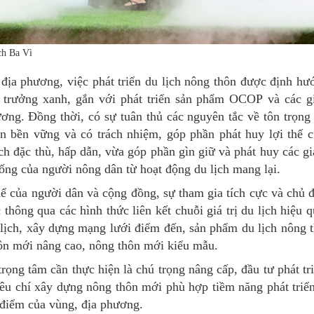
ch Ba Vì
 địa phương, việc phát triển du lịch nông thôn được định hư
g trưởng xanh, gắn với phát triển sản phẩm OCOP và các giá
ơng. Đồng thời, có sự tuân thủ các nguyên tắc về tôn trọng
iển bền vững và có trách nhiệm, góp phần phát huy lợi thế 
ch đặc thù, hấp dẫn, vừa góp phần gìn giữ và phát huy các giá
sống của người nông dân từ hoạt động du lịch mang lại.
hể của người dân và cộng đồng, sự tham gia tích cực và chủ 
thông qua các hình thức liên kết chuỗi giá trị du lịch hiệu q
u lịch, xây dựng mạng lưới điểm đến, sản phẩm du lịch nông t
ôn mới nâng cao, nông thôn mới kiểu mẫu.
rọng tâm cần thực hiện là chú trọng nâng cấp, đầu tư phát tr
tiêu chí xây dựng nông thôn mới phù hợp tiềm năng phát triển
g điểm của vùng, địa phương.