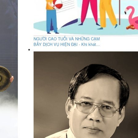
NGƯỜI CAO TUỔI VÀ NHỮNG CẠM
BẪY DỊCH VỤ HIỆN ĐẠI - Khi khát...