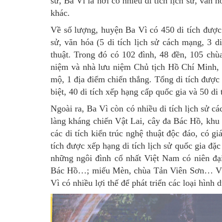
sử, Ba Vì là nơi có nhiều di tích lịch sử, văn hó
khác.
Về số lượng, huyện Ba Vì có 450 di tích được p
sử, văn hóa (5 di tích lịch sử cách mạng, 3 d
thuật. Trong đó có 102 đình, 48 đền, 105 chùa
niệm và nhà lưu niệm Chủ tịch Hồ Chí Minh, 1 
mộ, 1 địa điểm chiến thắng. Tổng di tích được 
biệt, 40 di tích xếp hạng cấp quốc gia và 50 di
Ngoài ra, Ba Vì còn có nhiều di tích lịch sử 
làng kháng chiến Vật Lai, cây đa Bác Hồ, khu 
các di tích kiến trúc nghệ thuật độc đáo, có 
tích được xếp hạng di tích lịch sử quốc gia đặ
những ngôi đình cổ nhất Việt Nam có niên đạ
Bác Hồ…; miếu Mèn, chùa Tản Viên Sơn… Với s
Vì có nhiều lợi thế để phát triển các loại hình d