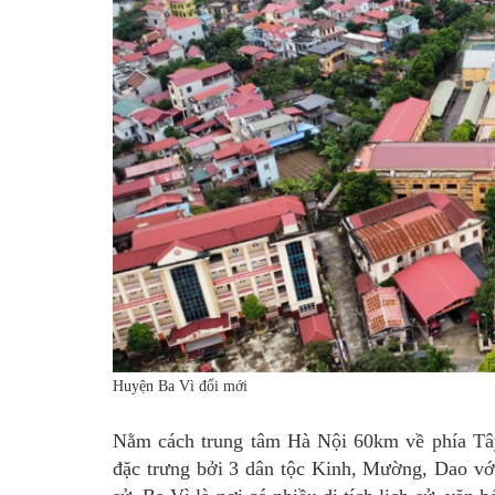
Huyện Ba Vì đổi mới
Nằm cách trung tâm Hà Nội 60km về phía Tây 
đặc trưng bởi 3 dân tộc Kinh, Mường, Dao với 