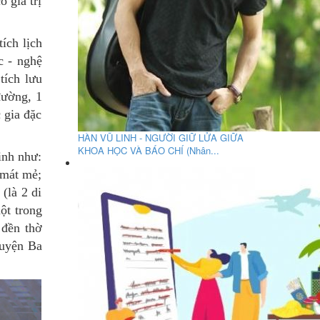
ó giá trị
ích lịch
c - nghệ
tích lưu
đường, 1
 gia đặc
HÀN VŨ LINH - NGƯỜI GIỮ LỬA GIỮA
KHOA HỌC VÀ BÁO CHÍ (Nhân...
inh như:
 mát mẻ;
(là 2 di
ột trong
 đền thờ
huyện Ba