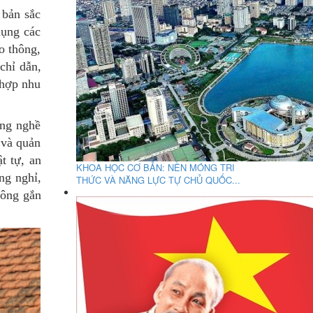
 bản sắc
dụng các
o thông,
chỉ dẫn,
 hợp nhu
àng nghề
 và quản
t tự, an
KHOA HỌC CƠ BẢN: NỀN MÓNG TRI
ng nghỉ,
THỨC VÀ NĂNG LỰC TỰ CHỦ QUỐC...
hông gắn