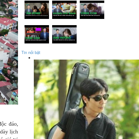
Tin nổi bật
độc đáo,
dày lịch