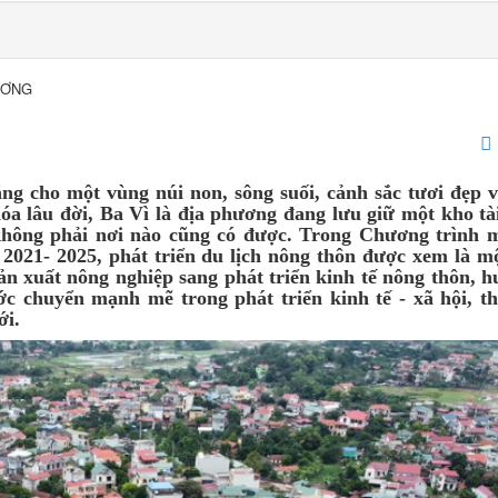
ƯƠNG
ng cho một vùng núi non, sông suối, cảnh sắc tươi đẹp v
óa lâu đời, Ba Vì là địa phương đang lưu giữ một kho tà
g không phải nơi nào cũng có được. Trong Chương trình 
2021- 2025, phát triển du lịch nông thôn được xem là m
ản xuất nông nghiệp sang phát triển kinh tế nông thôn, 
c chuyển mạnh mẽ trong phát triển kinh tế - xã hội, th
ới.