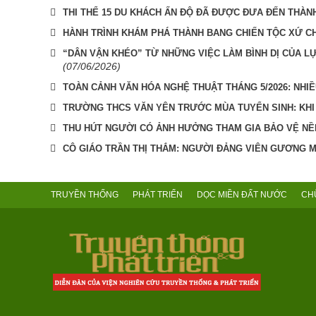
THI THỂ 15 DU KHÁCH ẤN ĐỘ ĐÃ ĐƯỢC ĐƯA ĐẾN THÀN
HÀNH TRÌNH KHÁM PHÁ THÀNH BANG CHIẾN TỘC XỨ C
“DÂN VẬN KHÉO” TỪ NHỮNG VIỆC LÀM BÌNH DỊ CỦA L
(07/06/2026)
TOÀN CẢNH VĂN HÓA NGHỆ THUẬT THÁNG 5/2026: NHIỀ
TRƯỜNG THCS VĂN YÊN TRƯỚC MÙA TUYỂN SINH: KHI
THU HÚT NGƯỜI CÓ ẢNH HƯỞNG THAM GIA BẢO VỆ N
CÔ GIÁO TRẦN THỊ THẮM: NGƯỜI ĐẢNG VIÊN GƯƠNG MẪ
TRUYỀN THỐNG
PHÁT TRIỂN
DỌC MIỀN ĐẤT NƯỚC
CH