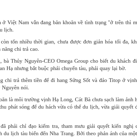
 ở Việt Nam vẫn đang băn khoăn về tình trạng "ở trên thì 
u lịch.
 còn tốn nhiều thời gian, chưa được đơn giản hóa tối đa, k
 năng chi trả cao.
i, bà Thủy Nguyên-CEO Omega Group cho biết du khách đi
n Hạ nhưng bắt buộc phải chuyển tàu, phải quay lại bờ.
g chi trả thêm tiền để đi hang Sửng Sốt và đảo Titop ở vị
y Nguyên nói.
ăn là môi trường vịnh Hạ Long, Cát Bà chưa sạch làm ảnh 
 thu phát sóng để du hách vừa có thể du lịch, vừa giải quyết
 phải chỉ đạo kiểm tra, tham mưu giải quyết kiến nghị 
h du lịch tàu biển đến Nha Trang. Bởi theo phản ánh của mộ