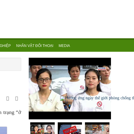
GHIỆP
NHÂN VẬT ĐỐI THOẠI
MEDIA
h trạng “ở