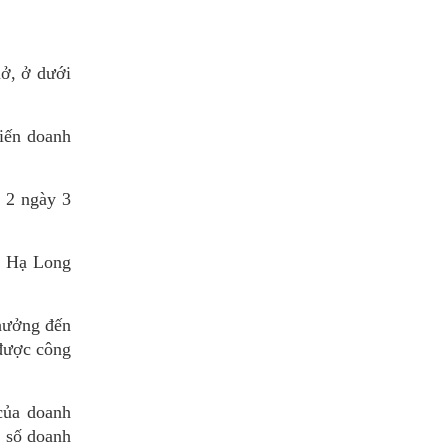
mở, ở dưới
hiến doanh
 2 ngày 3
nh Hạ Long
hưởng đến
 được công
của doanh
t số doanh