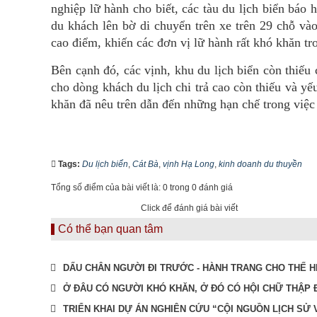
nghiệp lữ hành cho biết, các tàu du lịch biển báo
du khách lên bờ di chuyển trên xe trên 29 chỗ và
cao điểm, khiến các đơn vị lữ hành rất khó khăn tro
Bên cạnh đó, các vịnh, khu du lịch biển còn thiếu
cho dòng khách du lịch chi trả cao còn thiếu và 
khăn đã nêu trên dẫn đến những hạn chế trong việc 
Tags:
Du lịch biển
,
Cát Bà
,
vịnh Hạ Long
,
kinh doanh du thuyền
Tổng số điểm của bài viết là: 0 trong 0 đánh giá
Click để đánh giá bài viết
Có thể bạn quan tâm
DẤU CHÂN NGƯỜI ĐI TRƯỚC - HÀNH TRANG CHO THẾ 
Ở ĐÂU CÓ NGƯỜI KHÓ KHĂN, Ở ĐÓ CÓ HỘI CHỮ THẬP 
TRIỂN KHAI DỰ ÁN NGHIÊN CỨU “CỘI NGUỒN LỊCH SỬ 