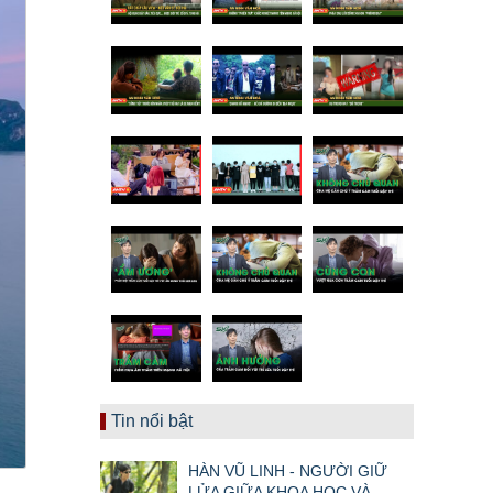
Tin nổi bật
HÀN VŨ LINH - NGƯỜI GIỮ
LỬA GIỮA KHOA HỌC VÀ