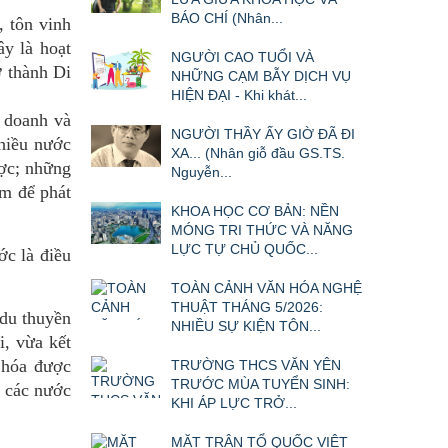
BÁO CHÍ (Nhân...
 tôn vinh
ây là hoạt
NGƯỜI CAO TUỔI VÀ
ở thành Di
NHỮNG CẠM BẪY DỊCH VỤ
HIỆN ĐẠI - Khi khát...
 doanh và
NGƯỜI THẦY ẤY GIỜ ĐÃ ĐI
hiều nước
XA... (Nhân giỗ đầu GS.TS.
ược; những
Nguyễn...
am để phát
KHOA HỌC CƠ BẢN: NỀN
MÓNG TRI THỨC VÀ NĂNG
LỰC TỰ CHỦ QUỐC...
ớc là điều
TOÀN CẢNH VĂN HÓA NGHỆ
THUẬT THÁNG 5/2026:
 du thuyền
NHIỀU SỰ KIỆN TÔN...
, vừa kết
 hóa được
TRƯỜNG THCS VĂN YÊN
TRƯỚC MÙA TUYỂN SINH:
a các nước
KHI ÁP LỰC TRỞ...
MẶT TRẬN TỔ QUỐC VIỆT