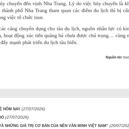
 hủy chuyến đến vịnh Nha Trang. Lý do việc hủy chuyến là k
o thành phố Nha Trang tham quan các điểm du lịch thì bị c
ng việc tổ chức tour.
 các cảng chuyên dụng cho tàu du lịch, nguồn nhân lực có k
yếu, hoạt động xúc tiến quảng bá chưa được chú trọng… cùng
đẩy mạnh phát triển du lịch tàu biển.
Nguồn tin:
bao
(27/07/2026)
HỆ HÔM NAY
(27/07/2026)
ĐỎ
(20/07/20
VÀ NHỮNG GIÁ TRỊ CƠ BẢN CỦA NỀN VĂN MINH VIỆT NAM”