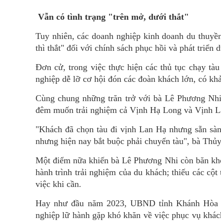
Vẫn có tình trạng "trên mở, dưới thắt"
Tuy nhiên, các doanh nghiệp kinh doanh du thuyền
thì thắt" đối với chính sách phục hồi và phát triển d
Đơn cử, trong việc thực hiện các thủ tục chạy tàu
nghiệp dễ lỡ cơ hội đón các đoàn khách lớn, có khả
Cùng chung những trăn trở với bà Lê Phương Nh
đêm muốn trải nghiệm cả Vịnh Hạ Long và Vịnh La
"Khách đã chọn tàu đi vịnh Lan Hạ nhưng sẵn sàn
nhưng hiện nay bắt buộc phải chuyển tàu", bà Thủ
Một điểm nữa khiến bà Lê Phương Nhi còn băn kho
hành trình trải nghiệm của du khách; thiếu các cột
việc khi cần.
Hay như đầu năm 2023, UBND tỉnh Khánh Hòa đã
nghiệp lữ hành gặp khó khăn về việc phục vụ khác