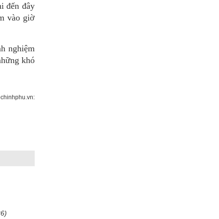
hi đến đây
ấm vào giờ
inh nghiệm
 những khó
chinhphu.vn:
26)