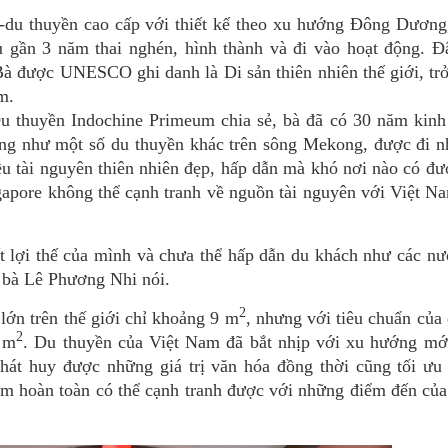
-du thuyền cao cấp với thiết kế theo xu hướng Đông Dương,
au gần 3 năm thai nghén, hình thành và đi vào hoạt động. Đ
à được UNESCO ghi danh là Di sản thiên nhiên thế giới, tr
m.
 thuyền Indochine Primeum chia sẻ, bà đã có 30 năm kinh
ng như một số du thuyền khác trên sông Mekong, được đi n
iều tài nguyên thiên nhiên đẹp, hấp dẫn mà khó nơi nào có đ
gapore không thể cạnh tranh về nguồn tài nguyên với Việt N
t lợi thế của mình và chưa thể hấp dẫn du khách như các nư
, bà Lê Phương Nhi nói.
2
lớn trên thế giới chỉ khoảng 9 m
, nhưng với tiêu chuẩn của
2
6 m
. Du thuyền của Việt Nam đã bắt nhịp với xu hướng mới
hát huy được những giá trị văn hóa đồng thời cũng tối ưu
am hoàn toàn có thể cạnh tranh được với những điểm đến củ