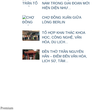
NAM TRONG GIAI ĐOẠN MỚI
HIỆN DIỆN NHƯ...
CHỢ ĐỒNG XUÂN GIỮA
LÒNG BERLIN
TỔ HỢP KHAI THÁC KHOA
HỌC, CÔNG NGHỆ, VĂN
HÓA, DU LỊCH...
ĐỀN THỜ TRẦN NGUYÊN
HÃN – ĐIỂM ĐẾN VĂN HÓA,
LỊCH SỬ, TÂM...
e Premium