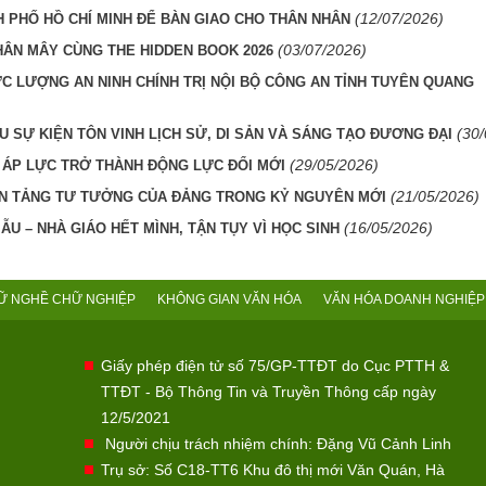
(12/07/2026)
H PHỐ HỒ CHÍ MINH ĐỂ BÀN GIAO CHO THÂN NHÂN
(03/07/2026)
HÂN MÂY CÙNG THE HIDDEN BOOK 2026
ỰC LƯỢNG AN NINH CHÍNH TRỊ NỘI BỘ CÔNG AN TỈNH TUYÊN QUANG
(30
U SỰ KIỆN TÔN VINH LỊCH SỬ, DI SẢN VÀ SÁNG TẠO ĐƯƠNG ĐẠI
(29/05/2026)
 ÁP LỰC TRỞ THÀNH ĐỘNG LỰC ĐỔI MỚI
(21/05/2026)
ỀN TẢNG TƯ TƯỞNG CỦA ĐẢNG TRONG KỶ NGUYÊN MỚI
(16/05/2026)
U – NHÀ GIÁO HẾT MÌNH, TẬN TỤY VÌ HỌC SINH
Ữ NGHỀ CHỮ NGHIỆP
KHÔNG GIAN VĂN HÓA
VĂN HÓA DOANH NGHIỆP
Giấy phép điện tử số 75/GP-TTĐT do Cục PTTH &
TTĐT - Bộ Thông Tin và Truyền Thông cấp ngày
12/5/2021
Người chịu trách nhiệm chính: Đặng Vũ Cảnh Linh
Trụ sở: Số C18-TT6 Khu đô thị mới Văn Quán, Hà