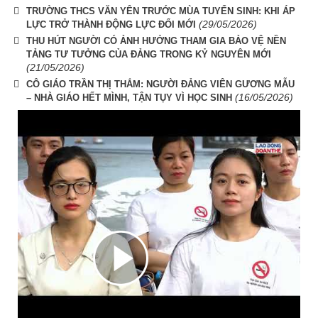
TRƯỜNG THCS VĂN YÊN TRƯỚC MÙA TUYỂN SINH: KHI ÁP
(29/05/2026)
LỰC TRỞ THÀNH ĐỘNG LỰC ĐỔI MỚI
THU HÚT NGƯỜI CÓ ẢNH HƯỞNG THAM GIA BẢO VỆ NỀN
TẢNG TƯ TƯỞNG CỦA ĐẢNG TRONG KỶ NGUYÊN MỚI
(21/05/2026)
CÔ GIÁO TRẦN THỊ THẮM: NGƯỜI ĐẢNG VIÊN GƯƠNG MẪU
(16/05/2026)
– NHÀ GIÁO HẾT MÌNH, TẬN TỤY VÌ HỌC SINH