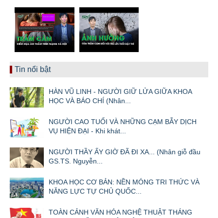
Tin nổi bật
HÀN VŨ LINH - NGƯỜI GIỮ LỬA GIỮA KHOA
HỌC VÀ BÁO CHÍ (Nhân...
NGƯỜI CAO TUỔI VÀ NHỮNG CẠM BẪY DỊCH
VỤ HIỆN ĐẠI - Khi khát...
NGƯỜI THẦY ẤY GIỜ ĐÃ ĐI XA... (Nhân giỗ đầu
GS.TS. Nguyễn...
KHOA HỌC CƠ BẢN: NỀN MÓNG TRI THỨC VÀ
NĂNG LỰC TỰ CHỦ QUỐC...
TOÀN CẢNH VĂN HÓA NGHỆ THUẬT THÁNG