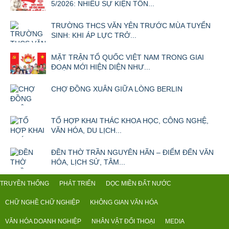
5/2026: NHIỀU SỰ KIỆN TÔN...
TRƯỜNG THCS VĂN YÊN TRƯỚC MÙA TUYỂN
SINH: KHI ÁP LỰC TRỞ...
MẶT TRẬN TỔ QUỐC VIỆT NAM TRONG GIAI
ĐOẠN MỚI HIỆN DIỆN NHƯ...
CHỢ ĐỒNG XUÂN GIỮA LÒNG BERLIN
TỔ HỢP KHAI THÁC KHOA HỌC, CÔNG NGHỆ,
VĂN HÓA, DU LỊCH...
ĐỀN THỜ TRẦN NGUYÊN HÃN – ĐIỂM ĐẾN VĂN
HÓA, LỊCH SỬ, TÂM...
TRUYỀN THỐNG
PHÁT TRIỂN
DỌC MIỀN ĐẤT NƯỚC
CHỮ NGHỀ CHỮ NGHIỆP
KHÔNG GIAN VĂN HÓA
VĂN HÓA DOANH NGHIỆP
NHÂN VẬT ĐỐI THOẠI
MEDIA