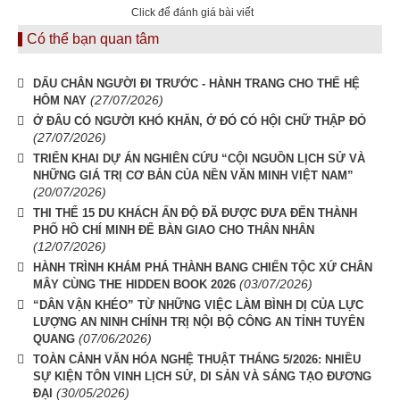
Click để đánh giá bài viết
Có thể bạn quan tâm
DẤU CHÂN NGƯỜI ĐI TRƯỚC - HÀNH TRANG CHO THẾ HỆ
(27/07/2026)
HÔM NAY
Ở ĐÂU CÓ NGƯỜI KHÓ KHĂN, Ở ĐÓ CÓ HỘI CHỮ THẬP ĐỎ
(27/07/2026)
TRIỂN KHAI DỰ ÁN NGHIÊN CỨU “CỘI NGUỒN LỊCH SỬ VÀ
NHỮNG GIÁ TRỊ CƠ BẢN CỦA NỀN VĂN MINH VIỆT NAM”
(20/07/2026)
THI THỂ 15 DU KHÁCH ẤN ĐỘ ĐÃ ĐƯỢC ĐƯA ĐẾN THÀNH
PHỐ HỒ CHÍ MINH ĐỂ BÀN GIAO CHO THÂN NHÂN
(12/07/2026)
HÀNH TRÌNH KHÁM PHÁ THÀNH BANG CHIẾN TỘC XỨ CHÂN
(03/07/2026)
MÂY CÙNG THE HIDDEN BOOK 2026
“DÂN VẬN KHÉO” TỪ NHỮNG VIỆC LÀM BÌNH DỊ CỦA LỰC
LƯỢNG AN NINH CHÍNH TRỊ NỘI BỘ CÔNG AN TỈNH TUYÊN
(07/06/2026)
QUANG
TOÀN CẢNH VĂN HÓA NGHỆ THUẬT THÁNG 5/2026: NHIỀU
SỰ KIỆN TÔN VINH LỊCH SỬ, DI SẢN VÀ SÁNG TẠO ĐƯƠNG
(30/05/2026)
ĐẠI