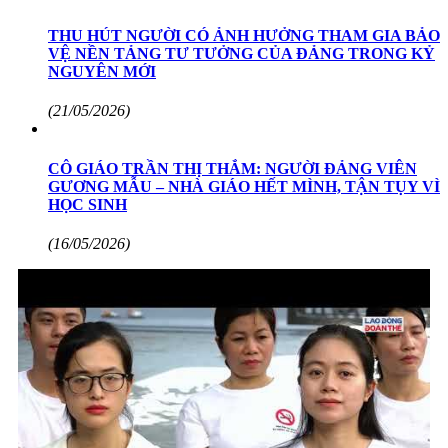
THU HÚT NGƯỜI CÓ ẢNH HƯỞNG THAM GIA BẢO
VỆ NỀN TẢNG TƯ TƯỞNG CỦA ĐẢNG TRONG KỶ
NGUYÊN MỚI
(21/05/2026)
CÔ GIÁO TRẦN THỊ THẮM: NGƯỜI ĐẢNG VIÊN
GƯƠNG MẪU – NHÀ GIÁO HẾT MÌNH, TẬN TỤY VÌ
HỌC SINH
(16/05/2026)