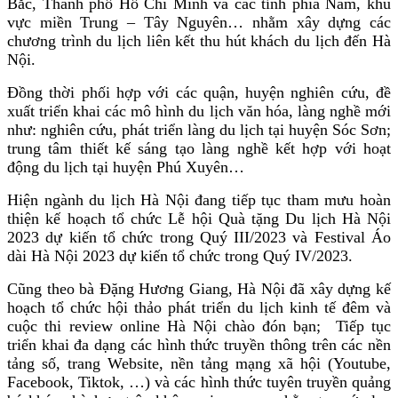
Bắc, Thành phố Hồ Chí Minh và các tỉnh phía Nam, khu
vực miền Trung – Tây Nguyên… nhằm xây dựng các
chương trình du lịch liên kết thu hút khách du lịch đến Hà
Nội.
Đồng thời phối hợp với các quận, huyện nghiên cứu, đề
xuất triển khai các mô hình du lịch văn hóa, làng nghề mới
như: nghiên cứu, phát triển làng du lịch tại huyện Sóc Sơn;
trung tâm thiết kế sáng tạo làng nghề kết hợp với hoạt
động du lịch tại huyện Phú Xuyên…
Hiện ngành du lịch Hà Nội đang tiếp tục tham mưu hoàn
thiện kế hoạch tổ chức Lễ hội Quà tặng Du lịch Hà Nội
2023 dự kiến tổ chức trong Quý III/2023 và Festival Áo
dài Hà Nội 2023 dự kiến tổ chức trong Quý IV/2023.
Cũng theo bà Đặng Hương Giang, Hà Nội đã xây dựng kế
hoạch tổ chức hội thảo phát triển du lịch kinh tế đêm và
cuộc thi review online Hà Nội chào đón bạn; Tiếp tục
triển khai đa dạng các hình thức truyền thông trên các nền
tảng số, trang Website, nền tảng mạng xã hội (Youtube,
Facebook, Tiktok, …) và các hình thức tuyên truyền quảng