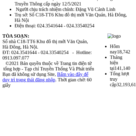
Truyền Thông cấp ngày 12/5/2021
Người chịu trách nhiệm chính: Đặng Vũ Cảnh Linh
Trụ sở: Số C18-TT6 Khu đô thị mới Văn Quán, Hà Đông,
Hà Nội
Điện thoại: 024.3541644 - 024.33540254
TÒA SOẠN:
Số nhà C18-TT6 Khu đô thị mới Văn Quán,
Hôm
Hà Đông, Hà Nội.
nay
18,742
ĐT: 024.3541644 - 024.33540254 - Hotline:
Tháng
0913.097.077
hiện
©2021 Bản quyền thuộc về Trang tin điện tử
tại
141,140
tổng hợp - Tạp chí Truyền Thống Và Phát triển
Tổng lượt
Bạn đã không sử dụng Site,
Bấm vào đây để
truy
duy trì trạng thái đăng nhập
. Thời gian chờ:
60
cập
32,193,6
giây