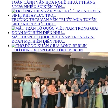
TOÀN CẢNH VĂN HÓA NGHỆ THUẬT THÁNG
5/2026: NHIỀU SỰ KIỆN TÔN...
TRƯỜNG THCS VĂN YÊN TRƯỚC MÙA TUYỂN
SINH: KHI ÁP LỰC TRỞ...
MẶT TRẬN TỔ QUỐC VIỆT NAM TRONG GIAI
ĐOẠN MỚI HIỆN DIỆN NHƯ...
CHỢ ĐỒNG XUÂN GIỮA LÒNG BERLIN