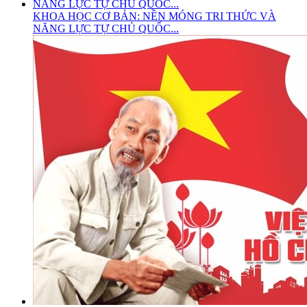
KHOA HỌC CƠ BẢN: NỀN MÓNG TRI THỨC VÀ
NĂNG LỰC TỰ CHỦ QUỐC...