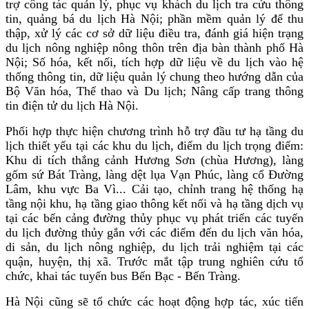
trợ công tác quản lý, phục vụ khách du lịch tra cứu thông
tin, quảng bá du lịch Hà Nội; phần mềm quản lý để thu
thập, xử lý các cơ sở dữ liệu điều tra, đánh giá hiện trạng
du lịch nông nghiệp nông thôn trên địa bàn thành phố Hà
Nội; Số hóa, kết nối, tích hợp dữ liệu về du lịch vào hệ
thống thông tin, dữ liệu quản lý chung theo hướng dẫn của
Bộ Văn hóa, Thể thao và Du lịch; Nâng cấp trang thông
tin điện tử du lịch Hà Nội.
Phối hợp thực hiện chương trình hỗ trợ đầu tư hạ tầng du
lịch thiết yếu tại các khu du lịch, điểm du lịch trọng điểm:
Khu di tích thắng cảnh Hương Sơn (chùa Hương), làng
gốm sứ Bát Tràng, làng dệt lụa Vạn Phúc, làng cổ Đường
Lâm, khu vực Ba Vì... Cải tạo, chỉnh trang hệ thống hạ
tầng nội khu, hạ tầng giao thông kết nối và hạ tầng dịch vụ
tại các bến cảng đường thủy phục vụ phát triển các tuyến
du lịch đường thủy gắn với các điểm đến du lịch văn hóa,
di sản, du lịch nông nghiệp, du lịch trải nghiệm tại các
quận, huyện, thị xã. Trước mắt tập trung nghiên cứu tổ
chức, khai tác tuyến bus Bến Bạc - Bến Tràng.
Hà Nội cũng sẽ tổ chức các hoạt động hợp tác, xúc tiến