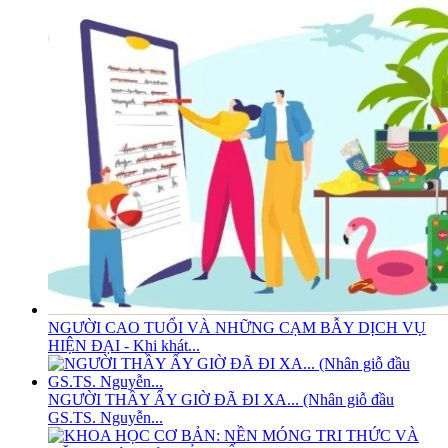
NGƯỜI CAO TUỔI VÀ NHỮNG CẠM BẪY DỊCH VỤ
HIỆN ĐẠI - Khi khát...
NGƯỜI THẦY ẤY GIỜ ĐÃ ĐI XA... (Nhân giỗ đầu
GS.TS. Nguyễn...