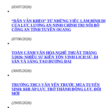
(03/07/2026)
“DÂN VẬN KHÉO” TỪ NHỮNG VIỆC LÀM BÌNH DỊ
CỦA LỰC LƯỢNG AN NINH CHÍNH TRỊ NỘI BỘ
CÔNG AN TỈNH TUYÊN QUANG
(07/06/2026)
TOÀN CẢNH VĂN HÓA NGHỆ THUẬT THÁNG
5/2026: NHIỀU SỰ KIỆN TÔN VINH LỊCH SỬ, DI
SẢN VÀ SÁNG TẠO ĐƯƠNG ĐẠI
(30/05/2026)
TRƯỜNG THCS VĂN YÊN TRƯỚC MÙA TUYỂN
SINH: KHI ÁP LỰC TRỞ THÀNH ĐỘNG LỰC ĐỔI
MỚI
(29/05/2026)