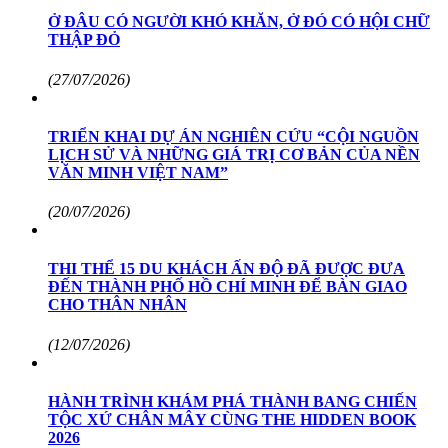
Ở ĐÂU CÓ NGƯỜI KHÓ KHĂN, Ở ĐÓ CÓ HỘI CHỮ
THẬP ĐỎ
(27/07/2026)
TRIỂN KHAI DỰ ÁN NGHIÊN CỨU “CỘI NGUỒN
LỊCH SỬ VÀ NHỮNG GIÁ TRỊ CƠ BẢN CỦA NỀN
VĂN MINH VIỆT NAM”
(20/07/2026)
THI THỂ 15 DU KHÁCH ẤN ĐỘ ĐÃ ĐƯỢC ĐƯA
ĐẾN THÀNH PHỐ HỒ CHÍ MINH ĐỂ BÀN GIAO
CHO THÂN NHÂN
(12/07/2026)
HÀNH TRÌNH KHÁM PHÁ THÀNH BANG CHIẾN
TỘC XỨ CHÂN MÂY CÙNG THE HIDDEN BOOK
2026