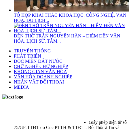
TỔ HỢP KHAI THÁC KHOA HỌC, CÔNG NGHỆ, VĂN
HÓA, DU LỊCH...
ĐỀN THỜ TRẦN NGUYÊN HÃN – ĐIỂM ĐẾN VĂN
HÓA, LỊCH SỬ, TÂM...
TRUYỀN THỐNG
PHÁT TRIỂN
DỌC MIỀN ĐẤT NƯỚC
CHỮ NGHỀ CHỮ NGHIỆP
KHÔNG GIAN VĂN HÓA
VĂN HÓA DOANH NGHIỆP
NHÂN VẬT ĐỐI THOẠI
MEDIA
Giấy phép điện tử số
75/GP-TTĐT do Cục PTTH & TTĐT - Bộ Thông Tin và