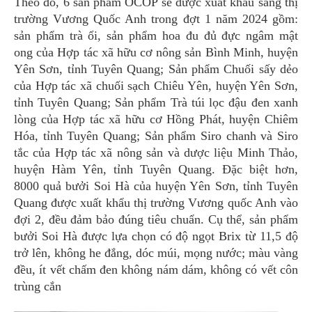
Theo đó, 6 sản phẩm OCOP sẽ được xuất khẩu sang thị
trường Vương Quốc Anh trong đợt 1 năm 2024 gồm:
sản phẩm trà ổi, sản phẩm hoa đu đủ đực ngâm mật
ong của Hợp tác xã hữu cơ nông sản Bình Minh, huyện
Yên Sơn, tỉnh Tuyên Quang; Sản phẩm Chuối sấy dẻo
của Hợp tác xã chuối sạch Chiêu Yên, huyện Yên Sơn,
tỉnh Tuyên Quang; Sản phẩm Trà túi lọc đậu đen xanh
lòng của Hợp tác xã hữu cơ Hồng Phát, huyện Chiêm
Hóa, tỉnh Tuyên Quang; Sản phẩm Siro chanh và Siro
tắc của Hợp tác xã nông sản và dược liệu Minh Thảo,
huyện Hàm Yên, tỉnh Tuyên Quang. Đặc biệt hơn,
8000 quả bưởi Soi Hà của huyện Yên Sơn, tỉnh Tuyên
Quang được xuất khẩu thị trường Vương quốc Anh vào
đợi 2, đều đảm bảo đúng tiêu chuẩn. Cụ thể, sản phẩm
bưởi Soi Hà được lựa chọn có độ ngọt Brix từ 11,5 độ
trở lên, không he đắng, dóc múi, mọng nước; màu vàng
đều, ít vết chấm đen không nám dám, không có vết côn
trùng cắn