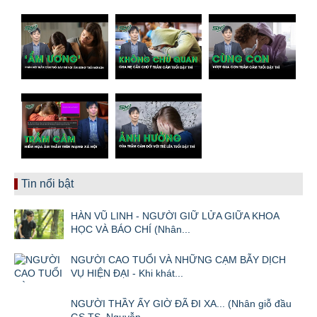
Tin nổi bật
HÀN VŨ LINH - NGƯỜI GIỮ LỬA GIỮA KHOA
HỌC VÀ BÁO CHÍ (Nhân...
NGƯỜI CAO TUỔI VÀ NHỮNG CẠM BẪY DỊCH
VỤ HIỆN ĐẠI - Khi khát...
NGƯỜI THẦY ẤY GIỜ ĐÃ ĐI XA... (Nhân giỗ đầu
GS.TS. Nguyễn...