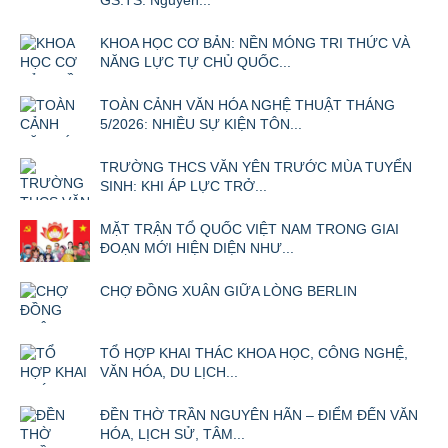
KHOA HỌC CƠ BẢN: NỀN MÓNG TRI THỨC VÀ
NĂNG LỰC TỰ CHỦ QUỐC...
TOÀN CẢNH VĂN HÓA NGHỆ THUẬT THÁNG
5/2026: NHIỀU SỰ KIỆN TÔN...
TRƯỜNG THCS VĂN YÊN TRƯỚC MÙA TUYỂN
SINH: KHI ÁP LỰC TRỞ...
MẶT TRẬN TỔ QUỐC VIỆT NAM TRONG GIAI
ĐOẠN MỚI HIỆN DIỆN NHƯ...
CHỢ ĐỒNG XUÂN GIỮA LÒNG BERLIN
TỔ HỢP KHAI THÁC KHOA HỌC, CÔNG NGHỆ,
VĂN HÓA, DU LỊCH...
ĐỀN THỜ TRẦN NGUYÊN HÃN – ĐIỂM ĐẾN VĂN
HÓA, LỊCH SỬ, TÂM...