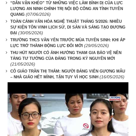
“DÂN VẬN KHÉO” TỪ NHỮNG VIỆC LÀM BÌNH DỊ CỦA LỰC
LƯỢNG AN NINH CHÍNH TRỊ NỘI BỘ CÔNG AN TỈNH TUYÊN
(07/06/2026)
QUANG
TOÀN CẢNH VĂN HÓA NGHỆ THUẬT THÁNG 5/2026: NHIỀU
SỰ KIỆN TÔN VINH LỊCH SỬ, DI SẢN VÀ SÁNG TẠO ĐƯƠNG
(30/05/2026)
ĐẠI
TRƯỜNG THCS VĂN YÊN TRƯỚC MÙA TUYỂN SINH: KHI ÁP
(29/05/2026)
LỰC TRỞ THÀNH ĐỘNG LỰC ĐỔI MỚI
THU HÚT NGƯỜI CÓ ẢNH HƯỞNG THAM GIA BẢO VỆ NỀN
TẢNG TƯ TƯỞNG CỦA ĐẢNG TRONG KỶ NGUYÊN MỚI
(21/05/2026)
CÔ GIÁO TRẦN THỊ THẮM: NGƯỜI ĐẢNG VIÊN GƯƠNG MẪU
(16/05/2026)
– NHÀ GIÁO HẾT MÌNH, TẬN TỤY VÌ HỌC SINH