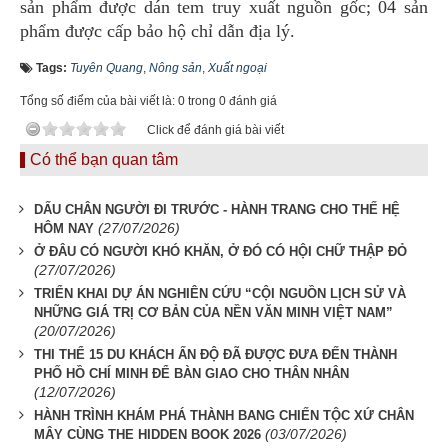
sản phẩm được dán tem truy xuất nguồn gốc; 04 sản
phẩm được cấp bảo hộ chỉ dẫn địa lý.
Tags:
Tuyên Quang
,
Nông sản
,
Xuất ngoại
Tổng số điểm của bài viết là: 0 trong 0 đánh giá
Click để đánh giá bài viết
Có thể bạn quan tâm
DẤU CHÂN NGƯỜI ĐI TRƯỚC - HÀNH TRANG CHO THẾ HỆ
(27/07/2026)
HÔM NAY
Ở ĐÂU CÓ NGƯỜI KHÓ KHĂN, Ở ĐÓ CÓ HỘI CHỮ THẬP ĐỎ
(27/07/2026)
TRIỂN KHAI DỰ ÁN NGHIÊN CỨU “CỘI NGUỒN LỊCH SỬ VÀ
NHỮNG GIÁ TRỊ CƠ BẢN CỦA NỀN VĂN MINH VIỆT NAM”
(20/07/2026)
THI THỂ 15 DU KHÁCH ẤN ĐỘ ĐÃ ĐƯỢC ĐƯA ĐẾN THÀNH
PHỐ HỒ CHÍ MINH ĐỂ BÀN GIAO CHO THÂN NHÂN
(12/07/2026)
HÀNH TRÌNH KHÁM PHÁ THÀNH BANG CHIẾN TỘC XỨ CHÂN
(03/07/2026)
MÂY CÙNG THE HIDDEN BOOK 2026