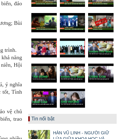
 biển, đảo
ương; Bùi
 trình.
, khả năng
 niên, Hội
ú, ý nghĩa
 tốt, Tình
bảo vệ chủ
biển, trao
Tin nổi bật
HÀN VŨ LINH - NGƯỜI GIỮ
cùng nhiều
LỬA GIỮA KHOA HỌC VÀ