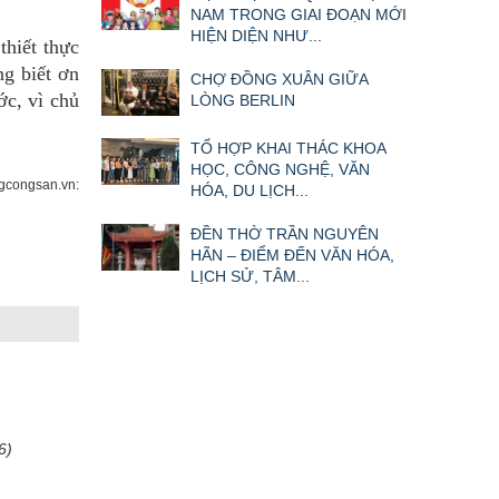
NAM TRONG GIAI ĐOẠN MỚI
HIỆN DIỆN NHƯ...
thiết thực
ng biết ơn
CHỢ ĐỒNG XUÂN GIỮA
ớc, vì chủ
LÒNG BERLIN
TỔ HỢP KHAI THÁC KHOA
HỌC, CÔNG NGHỆ, VĂN
congsan.vn:
HÓA, DU LỊCH...
ĐỀN THỜ TRẦN NGUYÊN
HÃN – ĐIỂM ĐẾN VĂN HÓA,
LỊCH SỬ, TÂM...
6)