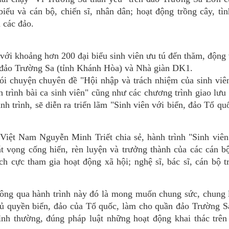
biểu và cán bộ, chiến sĩ, nhân dân; hoạt động trồng cây, tì
 các đảo.
i khoảng hơn 200 đại biểu sinh viên ưu tú đến thăm, động 
n đảo Trường Sa (tỉnh Khánh Hòa) và Nhà giàn DK1.
ói chuyện chuyên đề "Hội nhập và trách nhiệm của sinh viê
trình bài ca sinh viên" cũng như các chương trình giao lưu
nh trình, sẽ diễn ra triển lãm "Sinh viên với biển, đảo Tổ qu
Việt Nam Nguyễn Minh Triết chia sẻ, hành trình "Sinh viên
t vọng cống hiến, rèn luyện và trưởng thành của các cán b
ích cực tham gia hoạt động xã hội; nghệ sĩ, bác sĩ, cán bộ t
hông qua hành trình này đó là mong muốn chung sức, chung 
chủ quyền biển, đảo của Tổ quốc, làm cho quần đảo Trường 
bình thường, đúng pháp luật những hoạt động khai thác trê