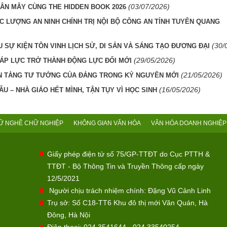
(03/07/2026)
ÂN MÂY CÙNG THE HIDDEN BOOK 2026
C LƯỢNG AN NINH CHÍNH TRỊ NỘI BỘ CÔNG AN TỈNH TUYÊN QUANG
(30/
 SỰ KIỆN TÔN VINH LỊCH SỬ, DI SẢN VÀ SÁNG TẠO ĐƯƠNG ĐẠI
(29/05/2026)
 ÁP LỰC TRỞ THÀNH ĐỘNG LỰC ĐỔI MỚI
(21/05/2026)
N TẢNG TƯ TƯỞNG CỦA ĐẢNG TRONG KỶ NGUYÊN MỚI
(16/05/2026)
U – NHÀ GIÁO HẾT MÌNH, TẬN TỤY VÌ HỌC SINH
Ữ NGHỀ CHỮ NGHIỆP
KHÔNG GIAN VĂN HÓA
VĂN HÓA DOANH NGHIỆP
Giấy phép điện tử số 75/GP-TTĐT do Cục PTTH &
TTĐT - Bộ Thông Tin và Truyền Thông cấp ngày
12/5/2021
Người chịu trách nhiệm chính: Đặng Vũ Cảnh Linh
Trụ sở: Số C18-TT6 Khu đô thị mới Văn Quán, Hà
Đông, Hà Nội