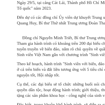
Ngày 29/5, tại cảng Cát Lái, Thành phố Hồ Chí Min
Tổ quốc" năm 2023.
Đến dự có các đồng chí Ủy viên dự khuyết Trung 
Quang Huy, Bí thư Thứ nhất Trung ương Đoàn Tha
Đồng chí Nguyễn Minh Triết, Bí thư Trung ương 
Tham gia hành trình có khoảng trên 200 đại biểu ch
tuyên truyền về biển đảo, nắm rõ chủ quyền về qu
Sinh viên Việt Nam gắn với chương trình "Sinh viê
Theo kế hoạch, hành trình "Sinh viên với biển, đả
ở cả trên biển và đất liền tương ứng với 5 tiêu chí 
nguyện tốt, Hội nhập tốt.
Cụ thể, các đại biểu sẽ tổ chức những buổi nói ch
quyền dân tộc, hoạt động hành trình; giới thiệu, t
tặng các sản phẩm khoa học - công nghệ của sinh vi
Đặc biệt, trong khuôn khổ hành trình, sẽ diễn ra