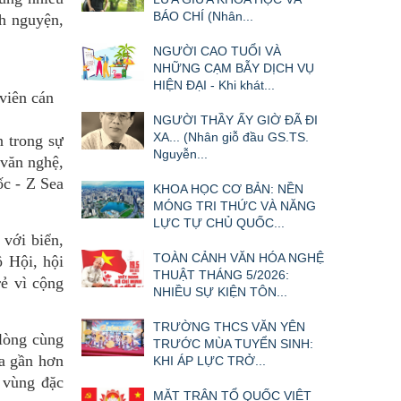
BÁO CHÍ (Nhân...
nh nguyện,
NGƯỜI CAO TUỔI VÀ
NHỮNG CẠM BẪY DỊCH VỤ
HIỆN ĐẠI - Khi khát...
viên cán
NGƯỜI THẦY ẤY GIỜ ĐÃ ĐI
XA... (Nhân giỗ đầu GS.TS.
n trong sự
Nguyễn...
 văn nghệ,
ốc - Z Sea
KHOA HỌC CƠ BẢN: NỀN
MÓNG TRI THỨC VÀ NĂNG
LỰC TỰ CHỦ QUỐC...
 với biển,
TOÀN CẢNH VĂN HÓA NGHỆ
ộ Hội, hội
THUẬT THÁNG 5/2026:
rẻ vì cộng
NHIỀU SỰ KIỆN TÔN...
TRƯỜNG THCS VĂN YÊN
lòng cùng
TRƯỚC MÙA TUYỂN SINH:
Sa gần hơn
KHI ÁP LỰC TRỞ...
n vùng đặc
MẶT TRẬN TỔ QUỐC VIỆT