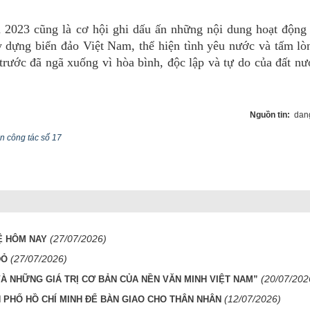
 2023 cũng là cơ hội ghi dấu ấn những nội dung hoạt động 
y dựng biển đảo Việt Nam, thể hiện tình yêu nước và tấm lò
 trước đã ngã xuống vì hòa bình, độc lập và tự do của đất nư
Nguồn tin:
dang
n công tác số 17
(27/07/2026)
Ệ HÔM NAY
(27/07/2026)
ĐỎ
(20/07/202
VÀ NHỮNG GIÁ TRỊ CƠ BẢN CỦA NỀN VĂN MINH VIỆT NAM”
(12/07/2026)
 PHỐ HỒ CHÍ MINH ĐỂ BÀN GIAO CHO THÂN NHÂN