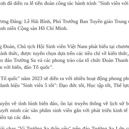
h đã diễn ra lễ tiễn đoàn công tác hành trình "Sinh viên với
ương Đảng: Lê Hải Bình, Phó Trưởng Ban Tuyên giáo Trung 
nh niên Cộng sản Hồ Chí Minh.
Đoàn, Chủ tịch Hội Sinh viên Việt Nam phát biểu tại chương
ính thức, được tuyển chọn dựa trên các tiêu chí về kiến thức
ần đảo Trường Sa và các phong trào của tổ chức Đoàn Thanh
n với biển, đảo Tổ quốc".
o Tổ quốc" năm 2023 sẽ diễn ra với nhiều hoạt động phong ph
danh hiệu "Sinh viên 5 tốt": Đạo đức tốt, Học tập tốt, Thể lực
uyện về tình hình biển đảo, ôn lại truyền thống về lịch sử 
huyết minh các sản phẩm sinh viên gắn với phát triển kinh tế 
ên tại các đảo.
 giải chạy "Vì Trường Sa thân yêu" trên đảo Trường Sa Lớn 