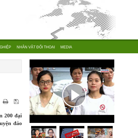
GHIỆP
NHÂN VẬT ĐỐI THOẠI
MEDIA
n 200 đại
huyện đảo