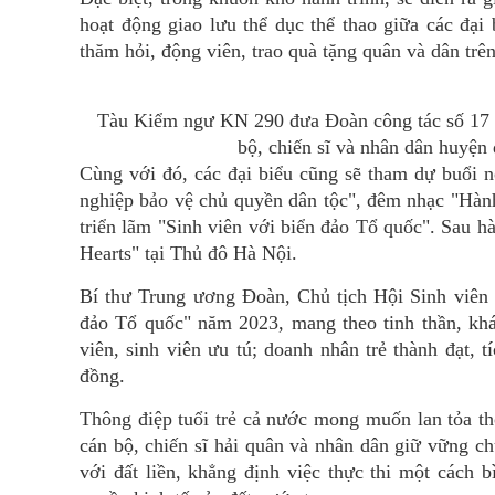
hoạt động giao lưu thể dục thể thao giữa các đại 
thăm hỏi, động viên, trao quà tặng quân và dân trên
Tàu Kiểm ngư KN 290 đưa Đoàn công tác số 17 vớ
bộ, chiến sĩ và nhân dân huyệ
Cùng với đó, các đại biểu cũng sẽ tham dự buổi n
nghiệp bảo vệ chủ quyền dân tộc", đêm nhạc "Hành 
triển lãm "Sinh viên với biển đảo Tổ quốc". Sau hà
Hearts" tại Thủ đô Hà Nội.
Bí thư Trung ương Đoàn, Chủ tịch Hội Sinh viên 
đảo Tổ quốc" năm 2023, mang theo tinh thần, khá
viên, sinh viên ưu tú; doanh nhân trẻ thành đạt, t
đồng.
Thông điệp tuổi trẻ cả nước mong muốn lan tỏa t
cán bộ, chiến sĩ hải quân và nhân dân giữ vững 
với đất liền, khẳng định việc thực thi một cách 