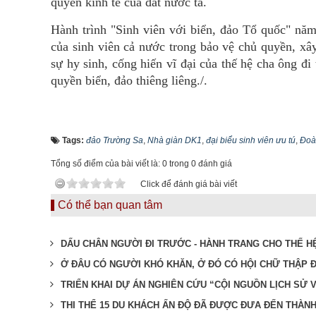
quyền kinh tế của đất nước ta.
Hành trình "Sinh viên với biển, đảo Tổ quốc" năm
của sinh viên cả nước trong bảo vệ chủ quyền, xâ
sự hy sinh, cống hiến vĩ đại của thế hệ cha ông đi
quyền biển, đảo thiêng liêng./.
Tags:
đảo Trường Sa
,
Nhà giàn DK1
,
đại biểu sinh viên ưu tú
,
Đoà
Tổng số điểm của bài viết là: 0 trong 0 đánh giá
Click để đánh giá bài viết
Có thể bạn quan tâm
DẤU CHÂN NGƯỜI ĐI TRƯỚC - HÀNH TRANG CHO THẾ H
Ở ĐÂU CÓ NGƯỜI KHÓ KHĂN, Ở ĐÓ CÓ HỘI CHỮ THẬP 
TRIỂN KHAI DỰ ÁN NGHIÊN CỨU “CỘI NGUỒN LỊCH SỬ 
THI THỂ 15 DU KHÁCH ẤN ĐỘ ĐÃ ĐƯỢC ĐƯA ĐẾN THÀNH