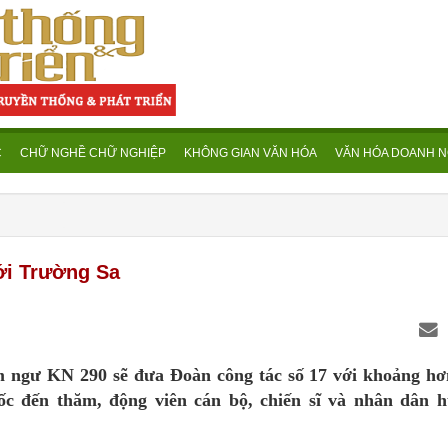
C
CHỮ NGHỀ CHỮ NGHIỆP
KHÔNG GIAN VĂN HÓA
VĂN HÓA DOANH N
với Trường Sa
ểm ngư KN 290 sẽ đưa Đoàn công tác số 17 với khoảng hơ
ốc đến thăm, động viên cán bộ, chiến sĩ và nhân dân 