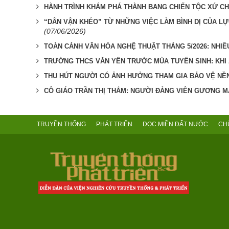
HÀNH TRÌNH KHÁM PHÁ THÀNH BANG CHIẾN TỘC XỨ CH
“DÂN VẬN KHÉO” TỪ NHỮNG VIỆC LÀM BÌNH DỊ CỦA LỰ
(07/06/2026)
TOÀN CẢNH VĂN HÓA NGHỆ THUẬT THÁNG 5/2026: NHIỀU
TRƯỜNG THCS VĂN YÊN TRƯỚC MÙA TUYỂN SINH: KHI
THU HÚT NGƯỜI CÓ ẢNH HƯỞNG THAM GIA BẢO VỆ NỀ
CÔ GIÁO TRẦN THỊ THẮM: NGƯỜI ĐẢNG VIÊN GƯƠNG MẪ
TRUYỀN THỐNG
PHÁT TRIỂN
DỌC MIỀN ĐẤT NƯỚC
CH