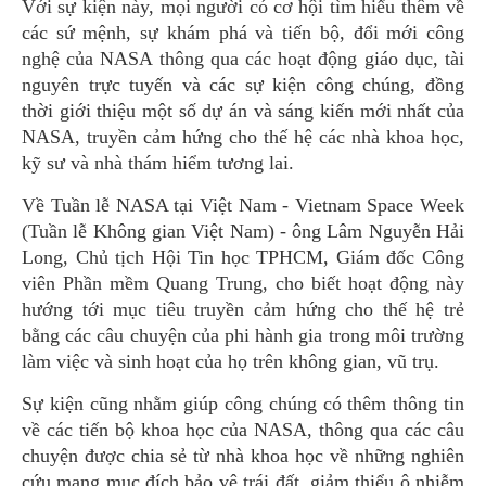
Với sự kiện này, mọi người có cơ hội tìm hiểu thêm về
các sứ mệnh, sự khám phá và tiến bộ, đổi mới công
nghệ của NASA thông qua các hoạt động giáo dục, tài
nguyên trực tuyến và các sự kiện công chúng, đồng
thời giới thiệu một số dự án và sáng kiến mới nhất của
NASA, truyền cảm hứng cho thế hệ các nhà khoa học,
kỹ sư và nhà thám hiểm tương lai.
Về Tuần lễ NASA tại Việt Nam - Vietnam Space Week
(Tuần lễ Không gian Việt Nam) - ông Lâm Nguyễn Hải
Long, Chủ tịch Hội Tin học TPHCM, Giám đốc Công
viên Phần mềm Quang Trung, cho biết hoạt động này
hướng tới mục tiêu truyền cảm hứng cho thế hệ trẻ
bằng các câu chuyện của phi hành gia trong môi trường
làm việc và sinh hoạt của họ trên không gian, vũ trụ.
Sự kiện cũng nhằm giúp công chúng có thêm thông tin
về các tiến bộ khoa học của NASA, thông qua các câu
chuyện được chia sẻ từ nhà khoa học về những nghiên
cứu mang mục đích bảo vệ trái đất, giảm thiểu ô nhiễm