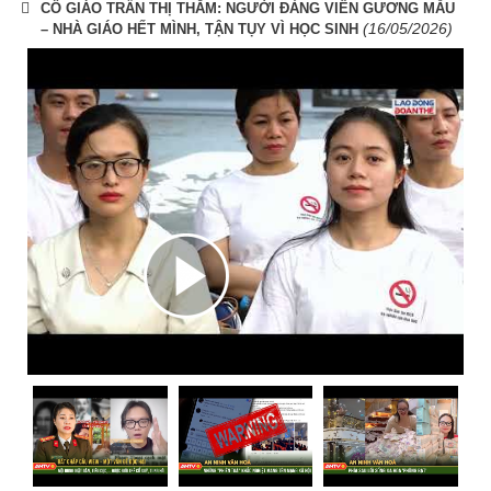
CÔ GIÁO TRẦN THỊ THẮM: NGƯỜI ĐẢNG VIÊN GƯƠNG MẪU
(16/05/2026)
– NHÀ GIÁO HẾT MÌNH, TẬN TỤY VÌ HỌC SINH