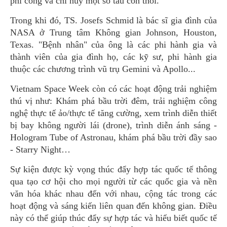
phi công và chỉ huy một số tàu con thoi.
Trong khi đó, TS. Josefs Schmid là bác sĩ gia đình của
NASA ở Trung tâm Không gian Johnson, Houston,
Texas. "Bệnh nhân" của ông là các phi hành gia và
thành viên của gia đình họ, các kỹ sư, phi hành gia
thuộc các chương trình vũ trụ Gemini và Apollo...
Vietnam Space Week còn có các hoạt động trải nghiệm
thú vị như: Khám phá bầu trời đêm, trải nghiệm công
nghệ thực tế ảo/thực tế tăng cường, xem trình diễn thiết
bị bay không người lái (drone), trình diễn ánh sáng -
Hologram Tube of Astronau, khám phá bầu trời đầy sao
- Starry Night…
Sự kiện được kỳ vọng thúc đẩy hợp tác quốc tế thông
qua tạo cơ hội cho mọi người từ các quốc gia và nền
văn hóa khác nhau đến với nhau, cộng tác trong các
hoạt động và sáng kiến liên quan đến không gian. Điều
này có thể giúp thúc đẩy sự hợp tác và hiểu biết quốc tế