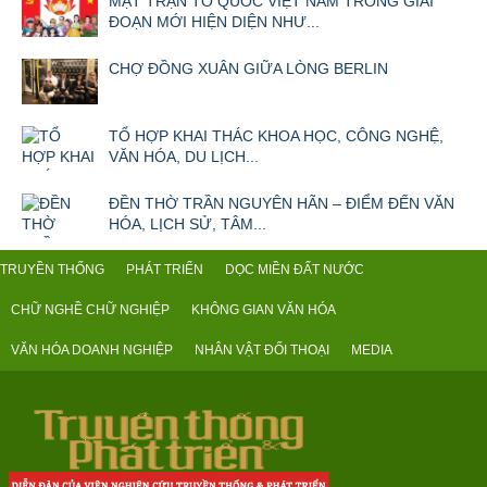
MẶT TRẬN TỔ QUỐC VIỆT NAM TRONG GIAI
ĐOẠN MỚI HIỆN DIỆN NHƯ...
CHỢ ĐỒNG XUÂN GIỮA LÒNG BERLIN
TỔ HỢP KHAI THÁC KHOA HỌC, CÔNG NGHỆ,
VĂN HÓA, DU LỊCH...
ĐỀN THỜ TRẦN NGUYÊN HÃN – ĐIỂM ĐẾN VĂN
HÓA, LỊCH SỬ, TÂM...
TRUYỀN THỐNG
PHÁT TRIỂN
DỌC MIỀN ĐẤT NƯỚC
CHỮ NGHỀ CHỮ NGHIỆP
KHÔNG GIAN VĂN HÓA
VĂN HÓA DOANH NGHIỆP
NHÂN VẬT ĐỐI THOẠI
MEDIA