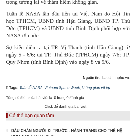
trong tương lai về thám hiểm không gian.
Tuần lễ NASA lần đầu tiên tại Việt Nam do Hội Tin
học TPHCM, UBND tỉnh Hậu Giang, UBND TP. Thủ
Đức (TPHCM) và UBND tỉnh Bình Định phối hợp với
NASA tổ chức.
Sự kiễn diễn ra tại TP. Vị Thanh (tỉnh Hậu Giang) từ
ngày 5 - 6/6; tại TP. Thủ Đức (TPHCM) ngày 7/6; TP.
Quy Nhơn (tỉnh Bình Định) vào ngày 8 và 9/6.
Nguồn tin:
baochinhphu.vn:
Tags:
Tuần lễ NASA
,
Vietnam Space Week
,
không gian vũ trụ
Tổng số điểm của bài viết là: 0 trong 0 đánh giá
Click để đánh giá bài viết
Có thể bạn quan tâm
DẤU CHÂN NGƯỜI ĐI TRƯỚC - HÀNH TRANG CHO THẾ HỆ