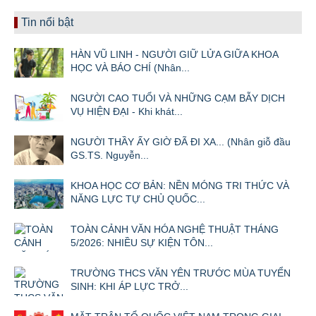
Tin nổi bật
HÀN VŨ LINH - NGƯỜI GIỮ LỬA GIỮA KHOA
HỌC VÀ BÁO CHÍ (Nhân...
NGƯỜI CAO TUỔI VÀ NHỮNG CẠM BẪY DỊCH
VỤ HIỆN ĐẠI - Khi khát...
NGƯỜI THẦY ẤY GIỜ ĐÃ ĐI XA... (Nhân giỗ đầu
GS.TS. Nguyễn...
KHOA HỌC CƠ BẢN: NỀN MÓNG TRI THỨC VÀ
NĂNG LỰC TỰ CHỦ QUỐC...
TOÀN CẢNH VĂN HÓA NGHỆ THUẬT THÁNG
5/2026: NHIỀU SỰ KIỆN TÔN...
TRƯỜNG THCS VĂN YÊN TRƯỚC MÙA TUYỂN
SINH: KHI ÁP LỰC TRỞ...