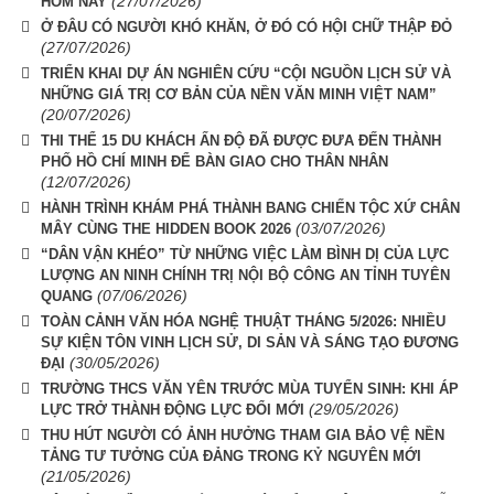
(27/07/2026)
HÔM NAY
Ở ĐÂU CÓ NGƯỜI KHÓ KHĂN, Ở ĐÓ CÓ HỘI CHỮ THẬP ĐỎ
(27/07/2026)
TRIỂN KHAI DỰ ÁN NGHIÊN CỨU “CỘI NGUỒN LỊCH SỬ VÀ
NHỮNG GIÁ TRỊ CƠ BẢN CỦA NỀN VĂN MINH VIỆT NAM”
(20/07/2026)
THI THỂ 15 DU KHÁCH ẤN ĐỘ ĐÃ ĐƯỢC ĐƯA ĐẾN THÀNH
PHỐ HỒ CHÍ MINH ĐỂ BÀN GIAO CHO THÂN NHÂN
(12/07/2026)
HÀNH TRÌNH KHÁM PHÁ THÀNH BANG CHIẾN TỘC XỨ CHÂN
(03/07/2026)
MÂY CÙNG THE HIDDEN BOOK 2026
“DÂN VẬN KHÉO” TỪ NHỮNG VIỆC LÀM BÌNH DỊ CỦA LỰC
LƯỢNG AN NINH CHÍNH TRỊ NỘI BỘ CÔNG AN TỈNH TUYÊN
(07/06/2026)
QUANG
TOÀN CẢNH VĂN HÓA NGHỆ THUẬT THÁNG 5/2026: NHIỀU
SỰ KIỆN TÔN VINH LỊCH SỬ, DI SẢN VÀ SÁNG TẠO ĐƯƠNG
(30/05/2026)
ĐẠI
TRƯỜNG THCS VĂN YÊN TRƯỚC MÙA TUYỂN SINH: KHI ÁP
(29/05/2026)
LỰC TRỞ THÀNH ĐỘNG LỰC ĐỔI MỚI
THU HÚT NGƯỜI CÓ ẢNH HƯỞNG THAM GIA BẢO VỆ NỀN
TẢNG TƯ TƯỞNG CỦA ĐẢNG TRONG KỶ NGUYÊN MỚI
(21/05/2026)