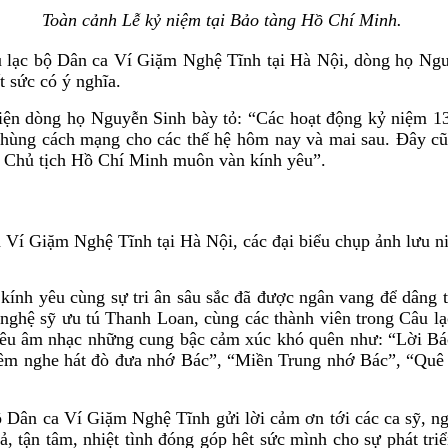
Toàn cảnh Lễ kỷ niệm tại Bảo tàng Hồ Chí Minh.
lạc bộ Dân ca Ví Giặm Nghệ Tĩnh tại Hà Nội, dòng họ Nguy
t sức có ý nghĩa.
iện dòng họ Nguyễn Sinh bày tỏ: “Các hoạt động kỷ niệm 1
h hùng cách mạng cho các thế hệ hôm nay và mai sau. Đây cũ
- Chủ tịch Hồ Chí Minh muôn vàn kính yêu”.
í Giặm Nghệ Tĩnh tại Hà Nội, các đại biểu chụp ảnh lưu n
 kính yêu cùng sự tri ân sâu sắc đã được ngân vang để dâng t
ghệ sỹ ưu tú Thanh Loan, cùng các thành viên trong Câu lạ
yêu âm nhạc những cung bậc cảm xúc khó quên như: “Lời Bác 
“Đêm nghe hát đò đưa nhớ Bác”, “Miền Trung nhớ Bác”, “Quê
Dân ca Ví Giặm Nghệ Tĩnh gửi lời cảm ơn tới các ca sỹ, ng
, tận tâm, nhiệt tình đóng góp hêt sức mình cho sự phát tr