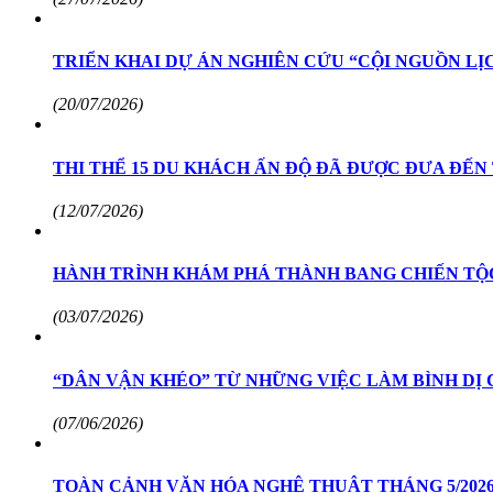
TRIỂN KHAI DỰ ÁN NGHIÊN CỨU “CỘI NGUỒN LỊ
(20/07/2026)
THI THỂ 15 DU KHÁCH ẤN ĐỘ ĐÃ ĐƯỢC ĐƯA ĐẾN
(12/07/2026)
HÀNH TRÌNH KHÁM PHÁ THÀNH BANG CHIẾN TỘC
(03/07/2026)
“DÂN VẬN KHÉO” TỪ NHỮNG VIỆC LÀM BÌNH DỊ 
(07/06/2026)
TOÀN CẢNH VĂN HÓA NGHỆ THUẬT THÁNG 5/2026: