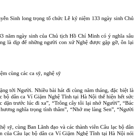
ễn Sinh long trọng tổ chức Lễ kỷ niệm 133 ngày sinh Chủ
33 năm ngày sinh của Chủ tịch Hồ Chí Minh có ý nghĩa sâu
ng là dịp để những người con xứ Nghệ được gặp gỡ, ôn lại
iệm cùng các ca sỹ, nghệ sỹ
ặng tới Người. Nhiều bài hát đi cùng năm tháng, đặc biệt là
c bộ dân ca Ví Giặm Nghệ Tĩnh tại Hà Nội thể hiện hết sức
dặn trước lúc đi xa”, “Trông cây tôi lại nhớ Người”, “Bác
 hương nghĩa trọng tình thâm”, “Nhớ mẹ làng Sen”, “Người
hệ sỹ, cùng Ban Lãnh đạo và các thành viên Câu lạc bộ dân
iển của Câu lạc bộ dân ca Ví Giặm Nghệ Tĩnh tại Hà Nội nói