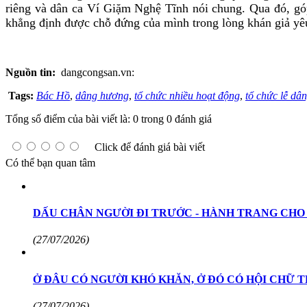
riêng và dân ca Ví Giặm Nghệ Tĩnh nói chung. Qua đó, góp
khẳng định được chỗ đứng của mình trong lòng khán giả yê
Nguồn tin:
dangcongsan.vn:
Tags:
Bác Hồ
,
dâng hương
,
tổ chức nhiều hoạt động
,
tổ chức lễ dâ
Tổng số điểm của bài viết là: 0 trong 0 đánh giá
Click để đánh giá bài viết
Có thể bạn quan tâm
DẤU CHÂN NGƯỜI ĐI TRƯỚC - HÀNH TRANG CHO
(27/07/2026)
Ở ĐÂU CÓ NGƯỜI KHÓ KHĂN, Ở ĐÓ CÓ HỘI CHỮ 
(27/07/2026)