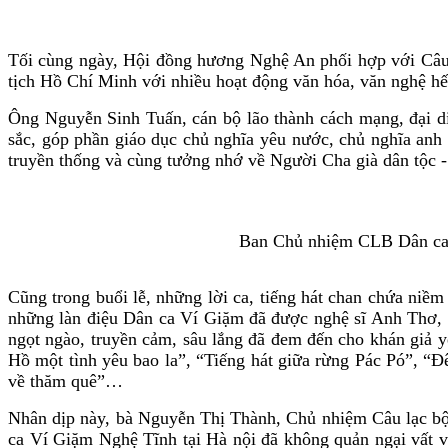
Tối cùng ngày, Hội đồng hương Nghệ An phối hợp với Câu 
tịch Hồ Chí Minh với nhiều hoạt động văn hóa, văn nghệ hế
Ông Nguyễn Sinh Tuấn, cán bộ lão thành cách mạng, đại d
sắc, góp phần giáo dục chủ nghĩa yêu nước, chủ nghĩa an
truyền thống và cùng tưởng nhớ về Người Cha già dân tộc 
Ban Chủ nhiệm CLB Dân ca V
Cũng trong buổi lễ, những lời ca, tiếng hát chan chứa niềm
những làn điệu Dân ca Ví Giặm đã được nghệ sĩ Anh Thơ, n
ngọt ngào, truyền cảm, sâu lắng đã đem đến cho khán giả 
Hồ một tình yêu bao la”, “Tiếng hát giữa rừng Pác Pó”, 
về thăm quê”…
Nhân dịp này, bà Nguyễn Thị Thành, Chủ nhiệm Câu lạc bộ 
ca Ví Giặm Nghệ Tĩnh tại Hà nội đã không quản ngại vất vả