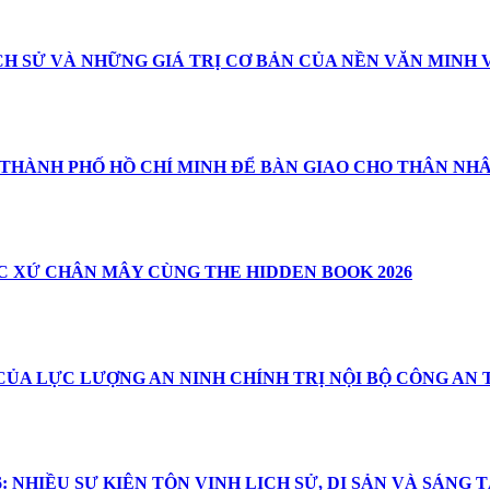
CH SỬ VÀ NHỮNG GIÁ TRỊ CƠ BẢN CỦA NỀN VĂN MINH 
 THÀNH PHỐ HỒ CHÍ MINH ĐỂ BÀN GIAO CHO THÂN NH
 XỨ CHÂN MÂY CÙNG THE HIDDEN BOOK 2026
CỦA LỰC LƯỢNG AN NINH CHÍNH TRỊ NỘI BỘ CÔNG AN
 NHIỀU SỰ KIỆN TÔN VINH LỊCH SỬ, DI SẢN VÀ SÁNG 