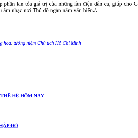
 phần lan tỏa giá trị của những làn điệu dân ca, giúp cho
u âm nhạc nơi Thủ đô ngàn năm văn hiến./.
ng hoa
,
tưởng niệm Chủ tich Hồ Chí Minh
 THẾ HỆ HÔM NAY
THẬP ĐỎ