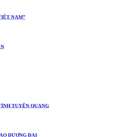
VIỆT NAM”
ÂN
 TỈNH TUYÊN QUANG
TẠO ĐƯƠNG ĐẠI