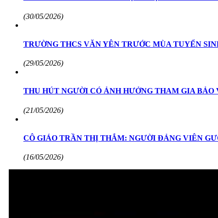
(30/05/2026)
TRƯỜNG THCS VĂN YÊN TRƯỚC MÙA TUYỂN SINH
(29/05/2026)
THU HÚT NGƯỜI CÓ ẢNH HƯỞNG THAM GIA BẢO
(21/05/2026)
CÔ GIÁO TRẦN THỊ THẮM: NGƯỜI ĐẢNG VIÊN GƯ
(16/05/2026)