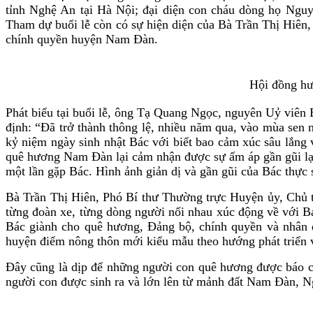
tỉnh Nghệ An tại Hà Nội; đại diện con cháu dòng họ Ngu
Tham dự buổi lễ còn có sự hiện diện của Bà Trần Thị Hiên
chính quyền huyện Nam Đàn.
Hội đồng hư
Phát biểu tại buổi lễ, ông Tạ Quang Ngọc, nguyên Uỷ viê
định: “Đã trở thành thông lệ, nhiều năm qua, vào mùa sen
kỷ niệm ngày sinh nhật Bác với biết bao cảm xúc sâu lắng
quê hương Nam Đàn lại cảm nhận được sự ấm áp gần gũi lạ t
một lần gặp Bác. Hình ảnh giản dị và gần gũi của Bác thực
Bà Trần Thị Hiên, Phó Bí thư Thường trực Huyện ủy, Chủ
từng đoàn xe, từng dòng người nối nhau xúc động về với B
Bác giành cho quê hương, Đảng bộ, chính quyền và nhân d
huyện điểm nông thôn mới kiểu mẫu theo hướng phát triển
Đây cũng là dịp để những người con quê hương được báo cô
người con được sinh ra và lớn lên từ mảnh đất Nam Đàn, N