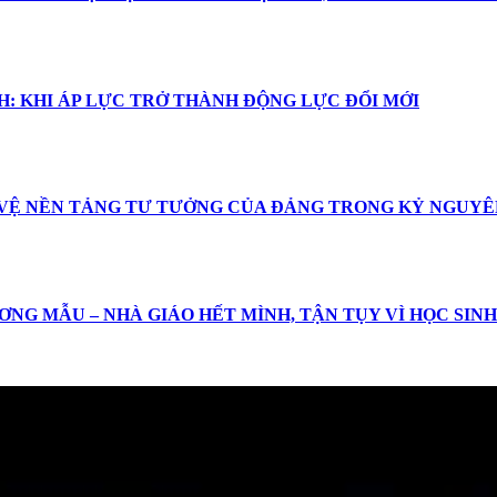
: KHI ÁP LỰC TRỞ THÀNH ĐỘNG LỰC ĐỔI MỚI
 VỆ NỀN TẢNG TƯ TƯỞNG CỦA ĐẢNG TRONG KỶ NGUYÊ
ƠNG MẪU – NHÀ GIÁO HẾT MÌNH, TẬN TỤY VÌ HỌC SINH