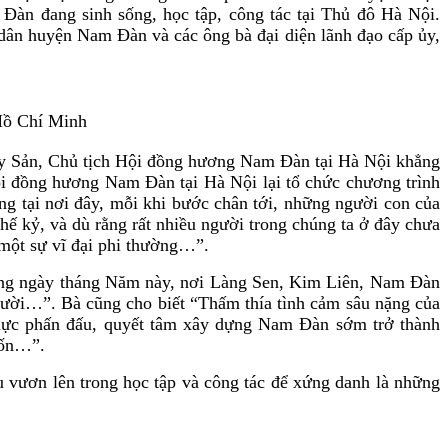
àn đang sinh sống, học tập, công tác tại Thủ đô Hà Nội.
dân huyện Nam Đàn và các ông bà đại diện lãnh đạo cấp ủy,
 Hồ Chí Minh
y Sản, Chủ tịch Hội đồng hương Nam Đàn tại Hà Nội khẳng
ội đồng hương Nam Đàn tại Hà Nội lại tổ chức chương trình
g tại nơi đây, mỗi khi bước chân tới, những người con của
ế kỷ, và dù rằng rất nhiều người trong chúng ta ở đây chưa
a một sự vĩ đại phi thường…”.
ững ngày tháng Năm này, nơi Làng Sen, Kim Liên, Nam Đàn
gười…”. Bà cũng cho biết “Thấm thía tình cảm sâu nặng của
 lực phấn đấu, quyết tâm xây dựng Nam Đàn sớm trở thành
uốn…”.
 vươn lên trong học tập và công tác để xứng danh là những