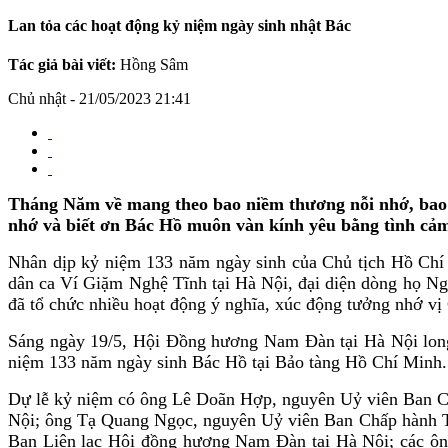
Lan tỏa các hoạt động kỷ niệm ngày sinh nhật Bác
Tác giả bài viết:
Hồng Sâm
Chủ nhật - 21/05/2023 21:41
Tháng Năm về mang theo bao niềm thương nỗi nhớ, bao c
nhớ và biết ơn Bác Hồ muôn vàn kính yêu bằng tình cảm 
Nhân dịp kỷ niệm 133 năm ngày sinh của Chủ tịch Hồ Chí
dân ca Ví Giặm Nghệ Tĩnh tại Hà Nội, đại diện dòng họ Ng
đã tổ chức nhiều hoạt động ý nghĩa, xúc động tưởng nhớ vị 
Sáng ngày 19/5, Hội Đồng hương Nam Đàn tại Hà Nội long 
niệm 133 năm ngày sinh Bác Hồ tại Bảo tàng Hồ Chí Minh.
Dự lễ kỷ niệm có ông Lê Doãn Hợp, nguyên Uỷ viên Ban C
Nội; ông Tạ Quang Ngọc, nguyên Uỷ viên Ban Chấp hành T
Ban Liên lạc Hội đồng hương Nam Đàn tại Hà Nội; các ôn