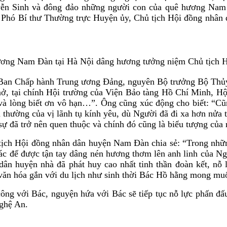
yễn Sinh và đông đảo những người con của quê hương Nam Đ
, Phó Bí thư Thường trực Huyện ủy, Chủ tịch Hội đồng nhân 
ơng Nam Đàn tại Hà Nội dâng hương tưởng niệm Chủ tịch
n Ban Chấp hành Trung ương Đảng, nguyên Bộ trưởng Bộ Thủ
 nở, tại chính Hội trường của Viện Bảo tàng Hồ Chí Minh, H
 và lòng biết ơn vô hạn…”. Ông cũng xúc động cho biết: “Cũn
hường của vị lãnh tụ kính yêu, dù Người đã đi xa hơn nửa th
 sự đã trở nên quen thuộc và chính đó cũng là biểu tượng củ
 tịch Hội đồng nhân dân huyện Nam Đàn chia sẻ: “Trong nh
ác để được tận tay dâng nén hương thơm lên anh linh của N
ân huyện nhà đã phát huy cao nhất tinh thần đoàn kết, nỗ
 văn hóa gắn với du lịch như sinh thời Bác Hồ hằng mong m
ng với Bác, nguyện hứa với Bác sẽ tiếp tục nỗ lực phấn đấu
ghệ An.