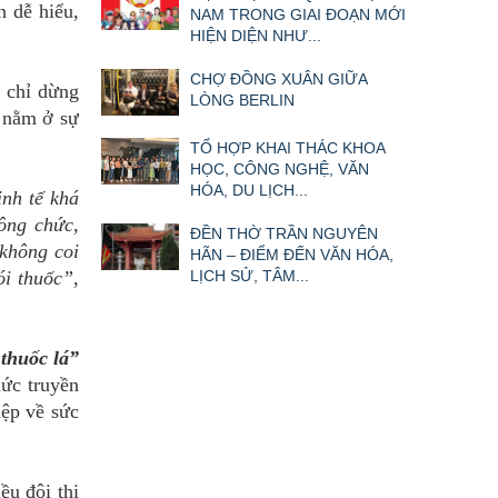
h dễ hiểu,
NAM TRONG GIAI ĐOẠN MỚI
HIỆN DIỆN NHƯ...
CHỢ ĐỒNG XUÂN GIỮA
ể chỉ dừng
LÒNG BERLIN
ề nằm ở sự
TỔ HỢP KHAI THÁC KHOA
HỌC, CÔNG NGHỆ, VĂN
HÓA, DU LỊCH...
nh tế khá
ông chức,
ĐỀN THỜ TRẦN NGUYÊN
 không coi
HÃN – ĐIỂM ĐẾN VĂN HÓA,
ói thuốc”,
LỊCH SỬ, TÂM...
 thuốc lá”
hức truyền
iệp về sức
ều đội thi