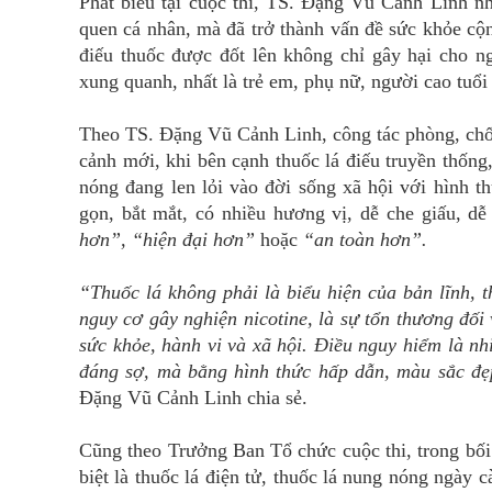
Phát biểu tại cuộc thi, TS. Đặng Vũ Cảnh Linh nh
quen cá nhân, mà đã trở thành vấn đề sức khỏe cộn
điếu thuốc được đốt lên không chỉ gây hại cho n
xung quanh, nhất là trẻ em, phụ nữ, người cao tuổ
Theo TS. Đặng Vũ Cảnh Linh, công tác phòng, chống
cảnh mới, khi bên cạnh thuốc lá điếu truyền thống
nóng đang len lỏi vào đời sống xã hội với hình 
gọn, bắt mắt, có nhiều hương vị, dễ che giấu, dễ 
hơn”, “hiện đại hơn”
hoặc
“an toàn hơn”.
“Thuốc lá không phải là biểu hiện của bản lĩnh, t
nguy cơ gây nghiện nicotine, là sự tổn thương đối
sức khỏe, hành vi và xã hội. Điều nguy hiểm là 
đáng sợ, mà bằng hình thức hấp dẫn, màu sắc đẹ
Đặng Vũ Cảnh Linh chia sẻ.
Cũng theo Trưởng Ban Tổ chức cuộc thi, trong bối 
biệt là thuốc lá điện tử, thuốc lá nung nóng ngày c