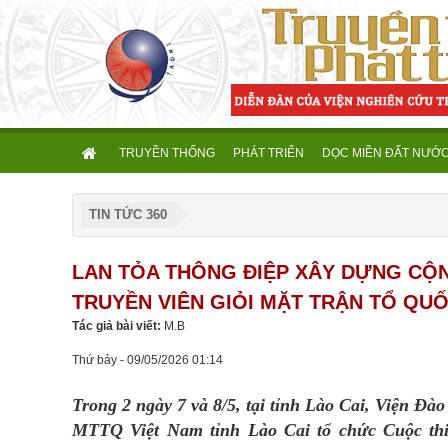
TRUYỀN THỐNG
PHÁT TRIỂN
DỌC MIỀN ĐẤT NƯỚ
TIN TỨC 360
LAN TỎA THÔNG ĐIỆP XÂY DỰNG CỘ
TRUYỀN VIÊN GIỎI MẶT TRẬN TỔ QUỐ
Tác giả bài viết:
M.B
Thứ bảy - 09/05/2026 01:14
Trong 2 ngày 7 và 8/5, tại tỉnh Lào Cai, Viện Đ
MTTQ Việt Nam tỉnh Lào Cai tổ chức Cuộc thi 