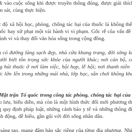
 đi vào cuộc sống khi được truyền thông đúng, được giải thíc
 sát, cùng thực hiện.
độ xã hội học, phòng, chống tác hại của thuốc lá không th
huốc hay xử phạt một vài hành vi vi phạm. Gốc rễ của vấn đ
ành vi và thay đổi văn hóa sống trong cộng đồng.
có đường làng sạch đẹp, nhà cửa khang trang, đời sống ki
ời biết tôn trọng sức khỏe của người khác; nơi cán bộ, c
hút thuốc ở nơi làm việc, hội họp, lễ hội; nơi thanh niên
ợc lớn lên trong những mái nhà, lớp học, sân chơi không kh
 Mặt trận Tổ quốc trong công tác phòng, chống tác hại của
o lưu, biểu diễn, mà còn là một hình thức đổi mới phương t
g quy định pháp luật, những cảnh báo y tế và những thông đ
h động, dễ hiểu, gần gũi với đời sống nhân dân.
n, sáng tạo, mang đậm bản sắc riêng của từng địa phương. Nhi