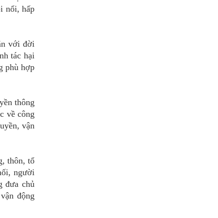
i nổi, hấp
ắn với đời
nh tác hại
ng phù hợp
uyền thông
ắc về công
ruyền, vận
, thôn, tổ
nối, người
g đưa chủ
 vận động