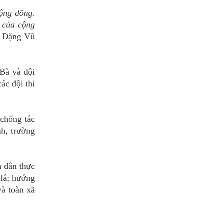
cộng đồng.
 của cộng
 Đặng Vũ
 Bà và đội
ác đội thi
 chống tác
nh, trường
n dân thực
 lá; hướng
và toàn xã