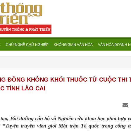
C
CHỮ NGHỀ CHỮ NGHIỆP
KHÔNG GIAN VĂN HÓA
VĂN HÓA DOANH N
NG ĐỒNG KHÔNG KHÓI THUỐC TỪ CUỘC THI 
C TỈNH LÀO CAI
ào tạo, Bồi dưỡng cán bộ và Nghiên cứu khoa học phối hợp 
“Tuyên truyền viên giỏi Mặt trận Tổ quốc trong công t