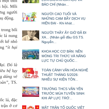
a một thói
BÁO CHÍ (Nhân...
ã hội. Mỗi
ững người
NGƯỜI CAO TUỔI VÀ
hụ động.
NHỮNG CẠM BẪY DỊCH VỤ
HIỆN ĐẠI - Khi khát...
 trong bối
NGƯỜI THẦY ẤY GIỜ ĐÃ ĐI
ốc lá nung
XA... (Nhân giỗ đầu GS.TS.
iết kế nhỏ
Nguyễn...
ằng “
ít hại
KHOA HỌC CƠ BẢN: NỀN
MÓNG TRI THỨC VÀ NĂNG
LỰC TỰ CHỦ QUỐC...
đại. Đó là
iều hệ lụy
TOÀN CẢNH VĂN HÓA NGHỆ
THUẬT THÁNG 5/2026:
ng dáng vẻ
NHIỀU SỰ KIỆN TÔN...
toàn”
, TS.
TRƯỜNG THCS VĂN YÊN
TRƯỚC MÙA TUYỂN SINH:
KHI ÁP LỰC TRỞ...
ốc lá, đặc
 trận ở cơ
MẶT TRẬN TỔ QUỐC VIỆT