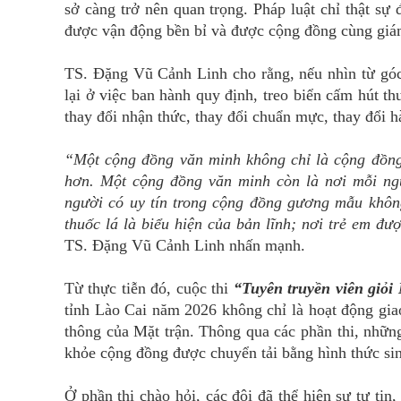
sở càng trở nên quan trọng. Pháp luật chỉ thật sự
được vận động bền bỉ và được cộng đồng cùng giám
TS. Đặng Vũ Cảnh Linh cho rằng, nếu nhìn từ góc 
lại ở việc ban hành quy định, treo biển cấm hút t
thay đổi nhận thức, thay đổi chuẩn mực, thay đổi h
“Một cộng đồng văn minh không chỉ là cộng đồng 
hơn. Một cộng đồng văn minh còn là nơi mỗi ngư
người có uy tín trong cộng đồng gương mẫu không 
thuốc lá là biểu hiện của bản lĩnh; nơi trẻ em đư
TS. Đặng Vũ Cảnh Linh nhấn mạnh.
Từ thực tiễn đó, cuộc thi
“Tuyên truyền viên giỏi
tỉnh Lào Cai năm 2026 không chỉ là hoạt động gia
thông của Mặt trận. Thông qua các phần thi, nhữn
khỏe cộng đồng được chuyển tải bằng hình thức sin
Ở phần thi chào hỏi, các đội đã thể hiện sự tự ti