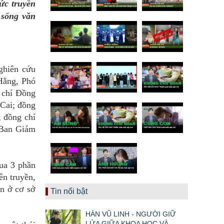
ức truyền
 sống văn
ghiên cứu
Hằng, Phó
 chí Đồng
Cai; đồng
 đồng chí
 Ban Giám
qua 3 phần
ên truyền,
ận ở cơ sở
Tin nổi bật
HÀN VŨ LINH - NGƯỜI GIỮ
LỬA GIỮA KHOA HỌC VÀ