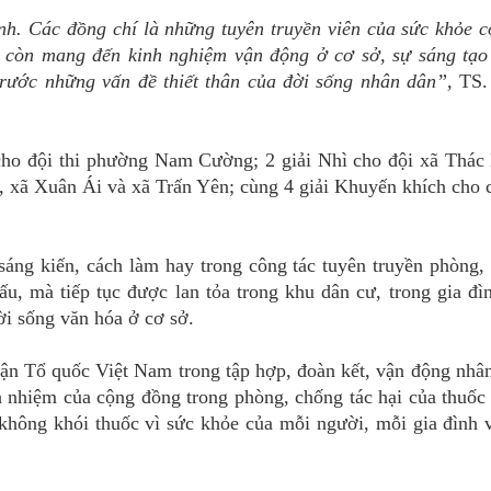
nh. Các đồng chí là những tuyên truyền viên của sức khỏe 
à còn mang đến kinh nghiệm vận động ở cơ sở, sự sáng tạo
trước những vấn đề thiết thân của đời sống nhân dân”,
TS.
 cho đội thi phường Nam Cường; 2 giải Nhì cho đội xã Thác
 xã Xuân Ái và xã Trấn Yên; cùng 4 giải Khuyến khích cho c
áng kiến, cách làm hay trong công tác tuyên truyền phòng,
hấu, mà tiếp tục được lan tỏa trong khu dân cư, trong gia đì
ời sống văn hóa ở cơ sở.
rận Tổ quốc Việt Nam trong tập hợp, đoàn kết, vận động nhâ
h nhiệm của cộng đồng trong phòng, chống tác hại của thuốc
không khói thuốc vì sức khỏe của mỗi người, mỗi gia đình 