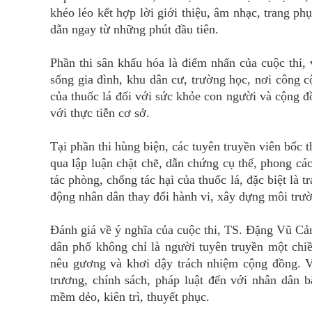
khéo léo kết hợp lời giới thiệu, âm nhạc, trang ph
dẫn ngay từ những phút đầu tiên.
Phần thi sân khấu hóa là điểm nhấn của cuộc thi,
sống gia đình, khu dân cư, trường học, nơi công c
của thuốc lá đối với sức khỏe con người và cộng đ
với thực tiễn cơ sở.
Tại phần thi hùng biện, các tuyên truyền viên bốc t
qua lập luận chặt chẽ, dẫn chứng cụ thể, phong cách
tác phòng, chống tác hại của thuốc lá, đặc biệt là 
động nhân dân thay đổi hành vi, xây dựng môi trư
Đánh giá về ý nghĩa của cuộc thi, TS. Đặng Vũ Cản
dân phố không chỉ là người tuyên truyền một chiề
nêu gương và khơi dậy trách nhiệm cộng đồng. Vớ
trương, chính sách, pháp luật đến với nhân dân 
mềm dẻo, kiên trì, thuyết phục.