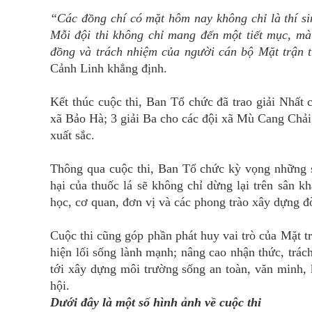
“Các đồng chí có mặt hôm nay không chỉ là thí si
Mỗi đội thi không chỉ mang đến một tiết mục, m
đồng và trách nhiệm của người cán bộ Mặt trận 
Cảnh Linh khẳng định.
Kết thúc cuộc thi, Ban Tổ chức đã trao giải Nhất
xã Bảo Hà; 3 giải Ba cho các đội xã Mù Cang Chải,
xuất sắc.
Thông qua cuộc thi, Ban Tổ chức kỳ vọng những s
hại của thuốc lá sẽ không chỉ dừng lại trên sân k
học, cơ quan, đơn vị và các phong trào xây dựng đ
Cuộc thi cũng góp phần phát huy vai trò của Mặt t
hiện lối sống lành mạnh; nâng cao nhận thức, trác
tới xây dựng môi trường sống an toàn, văn minh, 
hội.
Dưới đây là một số hình ảnh về cuộc thi