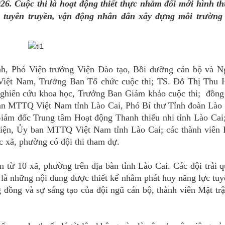
26. Cuộc thi là hoạt động thiết thực nhằm đổi mới hình th
 tuyên truyền, vận động nhân dân xây dựng môi trường
h, Phó Viện trưởng Viện Đào tạo, Bồi dưỡng cán bộ và N
Việt Nam, Trưởng Ban Tổ chức cuộc thi; TS. Đỗ Thị Thu 
Nghiên cứu khoa học, Trưởng Ban Giám khảo cuộc thi; đồng
an MTTQ Việt Nam tỉnh Lào Cai, Phó Bí thư Tỉnh đoàn Lào 
iám đốc Trung tâm Hoạt động Thanh thiếu nhi tỉnh Lào Cai;
iện, Ủy ban MTTQ Việt Nam tỉnh Lào Cai; các thành viên
xã, phường có đội thi tham dự.
ến từ 10 xã, phường trên địa bàn tỉnh Lào Cai. Các đội trải 
 là những nội dung được thiết kế nhằm phát huy năng lực tuy
 đồng và sự sáng tạo của đội ngũ cán bộ, thành viên Mặt tr