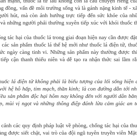
ấn mạnh, thuốc lá từ lâu không còn là câu chuyện riêng củ
g đồng, vấn đề môi trường sống và là gánh nặng kinh tế - x
gười hút, mà còn ảnh hưởng trực tiếp đến sức khỏe của nh
i và những người phải thường xuyên tiếp xúc với khói thuốc t
 tác hại của thuốc lá trong giai đoạn hiện nay cần được đặt
, các sản phẩm thuốc lá thế hệ mới như thuốc lá điện tử, thu
thức ngày càng tinh vi. Những sản phẩm này thường được th
tiếp cận thanh thiếu niên và dễ tạo ra nhận thức sai lầm r
huốc lá điện tử không phải là biểu tượng của lối sống hiện 
 với hệ hô hấp, tim mạch, thần kinh; là con đường dẫn tới nh
nhiều sản phẩm độc hại hôm nay không đến với người dân bằ
p, mùi vị ngọt và những thông điệp đánh lừa cảm giác an 
cảnh các quy định pháp luật về phòng, chống tác hại của thu
àng được siết chặt, vai trò của đội ngũ tuyên truyền viên Mặt