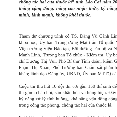
chống tác hại của thuốc lá” tỉnh Lào Cai năm 20
thông cộng đồng, nâng cao nhận thức, kỹ năng
minh, lành mạnh, không khói thuốc.
Tham dự chương trình có TS. Đặng Vũ Cảnh Lin
khoa học, Ủy ban Trung ương Mặt trận Tổ quốc 
Viện trưởng Viện Đào tạo, Bồi dưỡng cán bộ và 
Mạnh Linh, Trưởng ban Tổ chức - Kiểm tra, Ủy b
chí Dương Thị Vui, Phó Bí thư Tỉnh đoàn, kiêm G
Phạm Thị Xuân, Phó Trưởng ban Giám sát phản b
khảo; lãnh đạo Đảng ủy, UBND, Ủy ban MTTQ các 
Cuộc thi thu hút 10 đội thi với gần 150 thí sinh đ
thi gồm: chào hỏi, sân khấu hóa và hùng biện. Đây
kỹ năng xử lý tình huống, khả năng vận động cộng
trong công tác phòng, chống tác hại của thuốc lá.