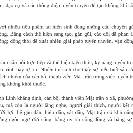
ục, đạo cụ và các thông điệp tuyên truyền để tạo không khí sô
 với nhiều tiểu phẩm tái hiện sinh động những câu chuyện g
ộng. Bằng cách thể hiện sáng tạo, gần gũi, các đội đã phản á
ồng; đồng thời đề xuất nhiều giải pháp tuyên truyền, vận độ
hăm câu hỏi trực tiếp và thể hiện kiến thức, kỹ năng tuyên tr
 trình bày tự tin. Nhiều thí sinh cho thấy sự hiểu biết sâu s
trách nhiệm của cán bộ, thành viên Mặt trận trong việc tuyên t
ờng không khói thuốc.
h Linh khẳng định, cán bộ, thành viên Mặt trận ở xã, phường
u, mà còn là người lắng nghe, người giải thích, người kết 
i lợi thế gần dân, hiểu dân, sát dân, Mặt trận có khả năn
bằng ngôn ngữ đời sống, bằng uy tín cộng đồng và bằng sự