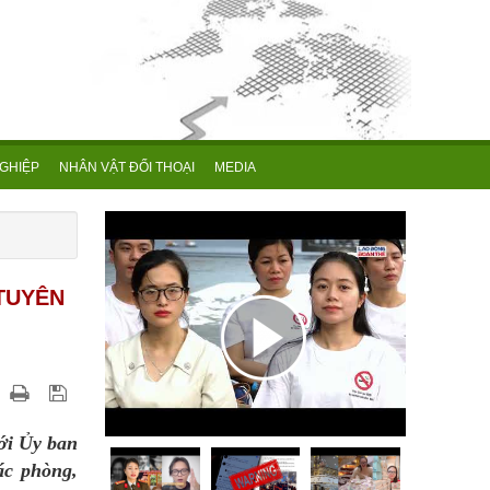
GHIỆP
NHÂN VẬT ĐỐI THOẠI
MEDIA
TUYÊN
với Ủy ban
ác phòng,