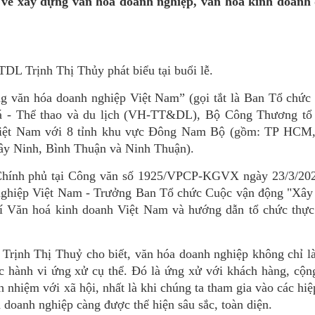
ệp về xây dựng văn hóa doanh nghiệp, văn hóa kinh doanh
 Trịnh Thị Thủy phát biểu tại buổi lễ.
 văn hóa doanh nghiệp Việt Nam” (gọi tắt là Ban Tổ chức 
á - Thể thao và du lịch (VH-TT&DL), Bộ Công Thương tổ
h Việt Nam với 8 tỉnh khu vực Đông Nam Bộ (gồm: TP HCM,
y Ninh, Bình Thuận và Ninh Thuận).
 Chính phủ tại Công văn số 1925/VPCP-KGVX ngày 23/3/202
 nghiệp Việt Nam - Trưởng Ban Tổ chức Cuộc vận động "Xây
í Văn hoá kinh doanh Việt Nam và hướng dẫn tổ chức thực 
Trịnh Thị Thuỷ cho biết, văn hóa doanh nghiệp không chỉ l
c hành vi ứng xử cụ thể. Đó là ứng xử với khách hàng, cộn
ch nhiệm với xã hội, nhất là khi chúng ta tham gia vào các hiệ
 doanh nghiệp càng được thể hiện sâu sắc, toàn diện.