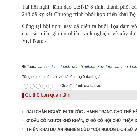
Tại hội nghị, lãnh đạo UBND 8 tỉnh, thành phố, 
248 đã ký kết Chương trình phối hợp triển khai Bộ
Cũng tại hội nghị này đã diễn ra buổi Tọa đàm v
của các diễn giả có nhiều kinh nghiệm về xây dựn
Việt Nam./.
Tags:
văn hóa kinh doanh
,
doanh nghiệp
,
Xây dựng văn hóa doan
Tổng số điểm của bài viết là: 0 trong 0 đánh giá
Click để đánh giá bài viết
Có thể bạn quan tâm
DẤU CHÂN NGƯỜI ĐI TRƯỚC - HÀNH TRANG CHO THẾ H
Ở ĐÂU CÓ NGƯỜI KHÓ KHĂN, Ở ĐÓ CÓ HỘI CHỮ THẬP 
TRIỂN KHAI DỰ ÁN NGHIÊN CỨU “CỘI NGUỒN LỊCH SỬ 