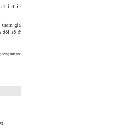
n Tổ chức
ự tham gia
n đổi số ở
congsan.vn:
6)