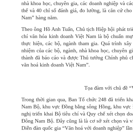
nhà khoa học, chuyên gia, các doanh nghiệp và các
thể và 40 chỉ số đánh giá, đo lường, là căn cứ ch
Nam” hàng năm.
Theo ông Hồ Anh Tuấn, Chủ tịch Hiệp hội phát tr
chí văn hóa kinh doanh Việt Nam là bộ chuẩn mự
thực hiện, các bộ, ngành tham gia. Quá trình xây
nhiệm của các bộ, ngành, nhà khoa học, chuyên gia
thành đã báo cáo và được Thủ tướng Chính phủ c
văn hoá kinh doanh Việt Nam”.
Tọa đàm với chủ đề “V
Trong thời gian qua, Ban Tổ chức 248 đã triển kh
Nam Bộ, khu vực Đồng bằng sông Hồng, khu vực Đ
nghị triển khai Bộ tiêu chí và Quy chế xét chọn d
Đông Nam Bộ. Đây cũng là là cơ sở xét chọn và v
Diễn đàn quốc gia “Văn hoá với doanh nghiệp” lần