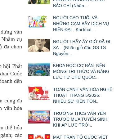
BÁO CHÍ (Nhân...
NGƯỜI CAO TUỔI VÀ
NHỮNG CẠM BẪY DỊCH VỤ
HIỆN ĐẠI - Khi khát...
y dựng văn
. Nhằm cụ
NGƯỜI THẦY ẤY GIỜ ĐÃ ĐI
hủ đã chọn
XA... (Nhân giỗ đầu GS.TS.
Nguyễn...
 hội Phát
KHOA HỌC CƠ BẢN: NỀN
MÓNG TRI THỨC VÀ NĂNG
 khai Cuộc
LỰC TỰ CHỦ QUỐC...
 doanh đến
TOÀN CẢNH VĂN HÓA NGHỆ
THUẬT THÁNG 5/2026:
m cũng đã
NHIỀU SỰ KIỆN TÔN...
ển văn hóa
TRƯỜNG THCS VĂN YÊN
TRƯỚC MÙA TUYỂN SINH:
KHI ÁP LỰC TRỞ...
cụ thể hóa
ngành; các
MẶT TRẬN TỔ QUỐC VIỆT