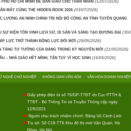
(12/07/2026)
 PHỐ HỒ CHÍ MINH ĐỂ BÀN GIAO CHO THÂN NHÂN
(03/07/2026)
ÂN MÂY CÙNG THE HIDDEN BOOK 2026
C LƯỢNG AN NINH CHÍNH TRỊ NỘI BỘ CÔNG AN TỈNH TUYÊN QUANG
(30/
 SỰ KIỆN TÔN VINH LỊCH SỬ, DI SẢN VÀ SÁNG TẠO ĐƯƠNG ĐẠI
(29/05/2026)
 ÁP LỰC TRỞ THÀNH ĐỘNG LỰC ĐỔI MỚI
(21/05/2026)
N TẢNG TƯ TƯỞNG CỦA ĐẢNG TRONG KỶ NGUYÊN MỚI
(16/05/2026)
U – NHÀ GIÁO HẾT MÌNH, TẬN TỤY VÌ HỌC SINH
Ữ NGHỀ CHỮ NGHIỆP
KHÔNG GIAN VĂN HÓA
VĂN HÓA DOANH NGHIỆP
Giấy phép điện tử số 75/GP-TTĐT do Cục PTTH &
TTĐT - Bộ Thông Tin và Truyền Thông cấp ngày
12/5/2021
Người chịu trách nhiệm chính: Đặng Vũ Cảnh Linh
Trụ sở: Số C18-TT6 Khu đô thị mới Văn Quán, Hà
Đông, Hà Nội