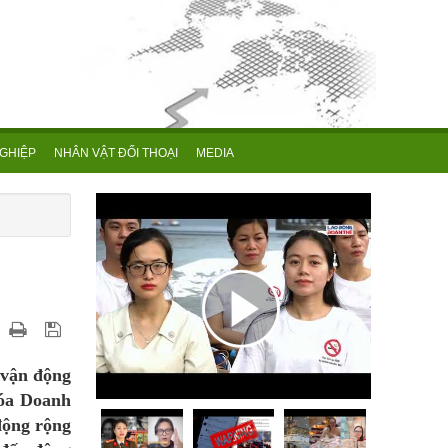
GHIỆP
NHÂN VẬT ĐỐI THOẠI
MEDIA
 vận động
hóa Doanh
động rộng