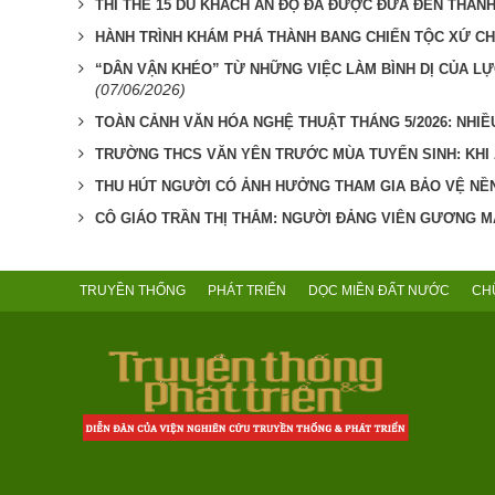
THI THỂ 15 DU KHÁCH ẤN ĐỘ ĐÃ ĐƯỢC ĐƯA ĐẾN THÀNH
HÀNH TRÌNH KHÁM PHÁ THÀNH BANG CHIẾN TỘC XỨ CH
“DÂN VẬN KHÉO” TỪ NHỮNG VIỆC LÀM BÌNH DỊ CỦA LỰ
(07/06/2026)
TOÀN CẢNH VĂN HÓA NGHỆ THUẬT THÁNG 5/2026: NHIỀU
TRƯỜNG THCS VĂN YÊN TRƯỚC MÙA TUYỂN SINH: KHI
THU HÚT NGƯỜI CÓ ẢNH HƯỞNG THAM GIA BẢO VỆ NỀ
CÔ GIÁO TRẦN THỊ THẮM: NGƯỜI ĐẢNG VIÊN GƯƠNG MẪ
TRUYỀN THỐNG
PHÁT TRIỂN
DỌC MIỀN ĐẤT NƯỚC
CH