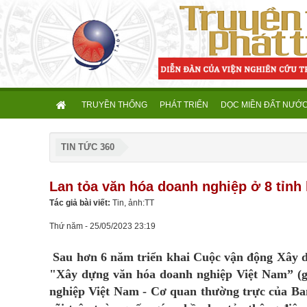
TRUYỀN THỐNG
PHÁT TRIỂN
DỌC MIỀN ĐẤT NƯỚ
TIN TỨC 360
Lan tỏa văn hóa doanh nghiệp ở 8 tỉn
Tác giả bài viết:
Tin, ảnh:TT
Thứ năm - 25/05/2023 23:19
Sau hơn 6 năm triển khai Cuộc vận động Xây 
"Xây dựng văn hóa doanh nghiệp Việt Nam” (gọ
nghiệp Việt Nam - Cơ quan thường trực của Ban