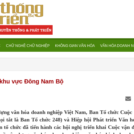
C
CHỮ NGHỀ CHỮ NGHIỆP
KHÔNG GIAN VĂN HÓA
VĂN HÓA DOANH N
h khu vực Đông Nam Bộ
dựng văn hóa doanh nghiệp Việt Nam, Ban Tổ chức Cuộc
i tắt là Ban Tổ chức 248) và Hiệp hội Phát triển Văn 
 tổ chức đã tiến hành các hội nghị triển khai Cuộc vận 