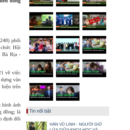
 đến đông
248) phối
 chức Hội
 Bà Rịa -
1 về việc
 dựng văn
hiện trên
à hình ảnh
Tin nổi bật
g đồng; là
p định đối
HÀN VŨ LINH - NGƯỜI GIỮ
LỬA GIỮA KHOA HỌC VÀ