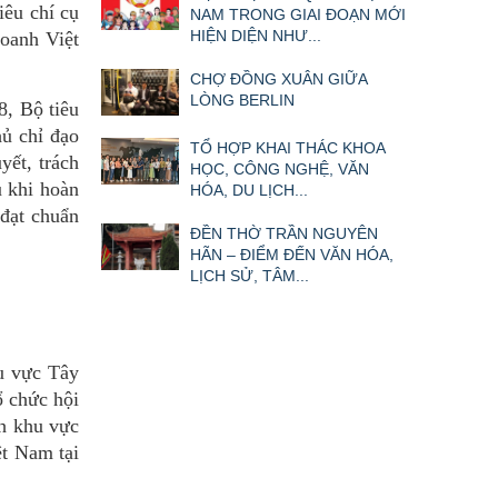
iêu chí cụ
NAM TRONG GIAI ĐOẠN MỚI
HIỆN DIỆN NHƯ...
doanh Việt
CHỢ ĐỒNG XUÂN GIỮA
LÒNG BERLIN
, Bộ tiêu
ủ chỉ đạo
TỔ HỢP KHAI THÁC KHOA
yết, trách
HỌC, CÔNG NGHỆ, VĂN
u khi hoàn
HÓA, DU LỊCH...
đạt chuẩn
ĐỀN THỜ TRẦN NGUYÊN
HÃN – ĐIỂM ĐẾN VĂN HÓA,
LỊCH SỬ, TÂM...
hu vực Tây
 chức hội
nh khu vực
ệt Nam tại