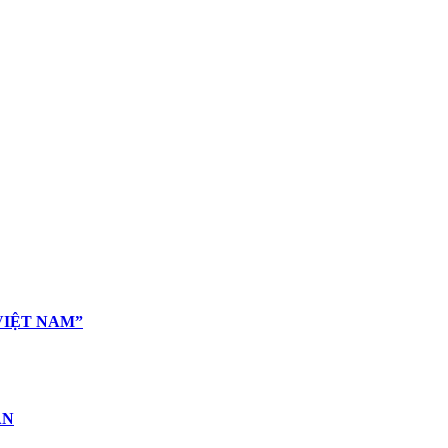
VIỆT NAM”
ÂN