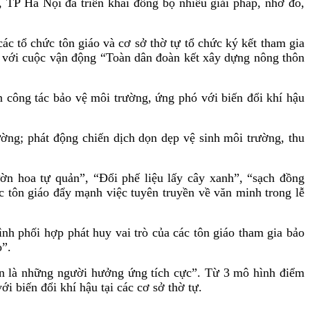
TP Hà Nội đã triển khai đồng bộ nhiều giải pháp, nhờ đó,
 tổ chức tôn giáo và cơ sở thờ tự tổ chức ký kết tham gia
ép với cuộc vận động “Toàn dân đoàn kết xây dựng nông thôn
n công tác bảo vệ môi trường, ứng phó với biến đổi khí hậu
ường; phát động chiến dịch dọn dẹp vệ sinh môi trường, thu
ờn hoa tự quản”, “Đổi phế liệu lấy cây xanh”, “sạch đồng
ức tôn giáo đẩy mạnh việc tuyên truyền về văn minh trong lễ
nh phối hợp phát huy vai trò của các tôn giáo tham gia bảo
o”.
ân là những người hưởng ứng tích cực”. Từ 3 mô hình điểm
i biến đổi khí hậu tại các cơ sở thờ tự.