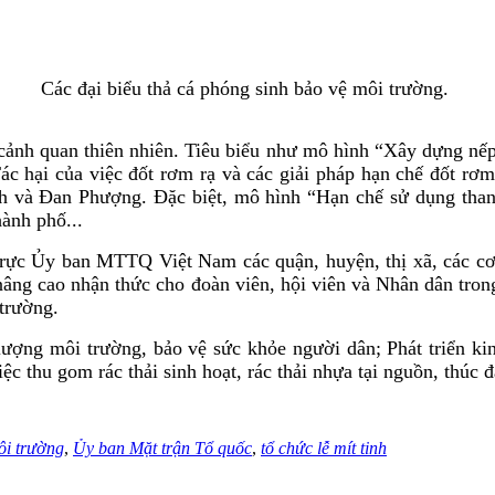
Các đại biểu thả cá phóng sinh bảo vệ môi trường.
 cảnh quan thiên nhiên. Tiêu biểu như mô hình “Xây dựng nế
ác hại của việc đốt rơm rạ và các giải pháp hạn chế đốt rơ
h và Đan Phượng. Đặc biệt, mô hình “Hạn chế sử dụng than
hành phố...
Ủy ban MTTQ Việt Nam các quận, huyện, thị xã, các cơ qua
 nâng cao nhận thức cho đoàn viên, hội viên và Nhân dân tron
trường.
 lượng môi trường, bảo vệ sức khỏe người dân; Phát triển ki
c thu gom rác thải sinh hoạt, rác thải nhựa tại nguồn, thúc đ
ôi trường
,
Ủy ban Mặt trận Tổ quốc
,
tổ chức lễ mít tinh