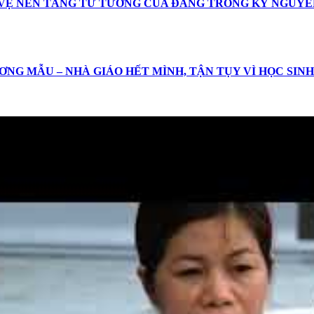
 VỆ NỀN TẢNG TƯ TƯỞNG CỦA ĐẢNG TRONG KỶ NGUYÊ
ƠNG MẪU – NHÀ GIÁO HẾT MÌNH, TẬN TỤY VÌ HỌC SINH