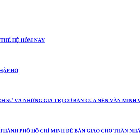
 THẾ HỆ HÔM NAY
THẬP ĐỎ
CH SỬ VÀ NHỮNG GIÁ TRỊ CƠ BẢN CỦA NỀN VĂN MINH 
 THÀNH PHỐ HỒ CHÍ MINH ĐỂ BÀN GIAO CHO THÂN NH