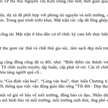
m TP Hà Nội Nguyễn Thị Kim Dung cho biết, thời gian qua, 
thị xã đã phối hợp với phòng tài nguyên và môi trường, các
m. Trong quá trình triển khai, Mặt trận các cấp đã lồng gh
 công tác Mặt trận ở khu dân cư tổ chức ký cam kết thực hiệ
 thu gom rác thải và chất thải gia súc, làm sạch đẹp môi tr
ng cộng đồng cũng đã ra đời, như: “Biến điểm rác thành vư
 Tổ chức tuyên truyền, tập huấn, cấp phát tờ rơi. Các tổ ch
hỏa táng người quá cố...
ệu “Gia đình văn hoá”, “Làng văn hoá”, thực hiện Chương trì
20, thông qua việc vận động giáo dân sống “Tốt đời - Đẹp đạ
một sứ giả về bảo vệ môi trường, đồng bào có đạo, Nhân d
 mô hình bảo vệ môi trường, môi trường sinh thái, ứng phó vớ