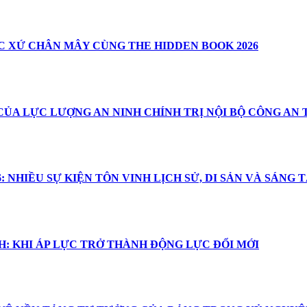
 XỨ CHÂN MÂY CÙNG THE HIDDEN BOOK 2026
CỦA LỰC LƯỢNG AN NINH CHÍNH TRỊ NỘI BỘ CÔNG AN
 NHIỀU SỰ KIỆN TÔN VINH LỊCH SỬ, DI SẢN VÀ SÁNG 
: KHI ÁP LỰC TRỞ THÀNH ĐỘNG LỰC ĐỔI MỚI