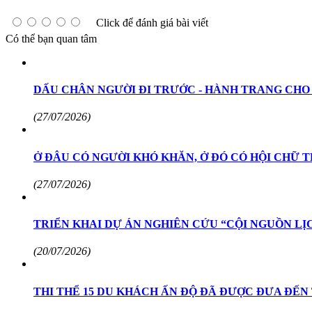
Click để đánh giá bài viết
Có thể bạn quan tâm
DẤU CHÂN NGƯỜI ĐI TRƯỚC - HÀNH TRANG CHO
(27/07/2026)
Ở ĐÂU CÓ NGƯỜI KHÓ KHĂN, Ở ĐÓ CÓ HỘI CHỮ 
(27/07/2026)
TRIỂN KHAI DỰ ÁN NGHIÊN CỨU “CỘI NGUỒN LỊ
(20/07/2026)
THI THỂ 15 DU KHÁCH ẤN ĐỘ ĐÃ ĐƯỢC ĐƯA ĐẾN