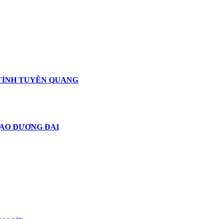
 TỈNH TUYÊN QUANG
TẠO ĐƯƠNG ĐẠI