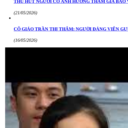
THU HÚT NGƯỜI CÓ ẢNH HƯỞNG THAM GIA BẢO
(21/05/2026)
CÔ GIÁO TRẦN THỊ THẮM: NGƯỜI ĐẢNG VIÊN GƯ
(16/05/2026)