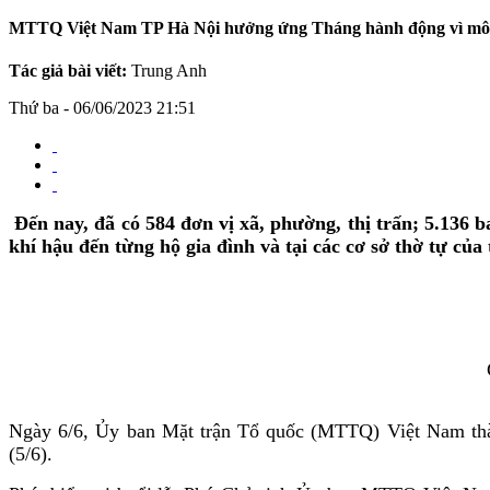
MTTQ Việt Nam TP Hà Nội hưởng ứng Tháng hành động vì mô
Tác giả bài viết:
Trung Anh
Thứ ba - 06/06/2023 21:51
Đến nay, đã có 584 đơn vị xã, phường, thị trấn; 5.136 b
khí hậu đến từng hộ gia đình và tại các cơ sở thờ tự của 
Ngày 6/6, Ủy ban Mặt trận Tổ quốc (MTTQ) Việt Nam thàn
(5/6).