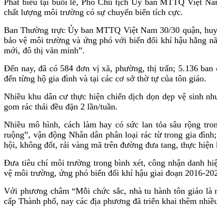
Phát biểu tại buổi lễ, Phó Chủ tịch Ủy ban MTTQ Việt Na
chất lượng môi trường có sự chuyển biến tích cực.
Ban Thường trực Ủy ban MTTQ Việt Nam 30/30 quận, huyện, 
bảo vệ môi trường và ứng phó với biến đổi khí hậu hằng nă
mới, đô thị văn minh”.
Đến nay, đã có 584 đơn vị xã, phường, thị trấn; 5.136 ban
đến từng hộ gia đình và tại các cơ sở thờ tự của tôn giáo.
Nhiều khu dân cư thực hiện chiến dịch dọn dẹp vệ sinh như
gom rác thải đều đặn 2 lần/tuần.
Nhiều mô hình, cách làm hay có sức lan tỏa sâu rộng tro
ruộng”, vận động Nhân dân phân loại rác từ trong gia đình;
hội, không đốt, rải vàng mã trên đường đưa tang, thực hiện 
Đưa tiêu chí môi trường trong bình xét, công nhận danh hi
vệ môi trường, ứng phó biến đổi khí hậu giai đoạn 2016-20
Với phương châm “Mỗi chức sắc, nhà tu hành tôn giáo là 
cấp Thành phố, nay các địa phương đã triển khai thêm nhiều