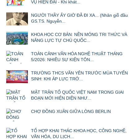
VỤ HIỆN ĐẠI - Khi khát...
NGƯỜI THẦY ẤY GIỜ ĐÃ ĐI XA... (Nhân giỗ đầu
GS.TS. Nguyễn...
KHOA HỌC CƠ BẢN: NỀN MÓNG TRI THỨC VÀ
NĂNG LỰC TỰ CHỦ QUỐC...
TOÀN CẢNH VĂN HÓA NGHỆ THUẬT THÁNG
5/2026: NHIỀU SỰ KIỆN TÔN...
TRƯỜNG THCS VĂN YÊN TRƯỚC MÙA TUYỂN
SINH: KHI ÁP LỰC TRỞ...
MẶT TRẬN TỔ QUỐC VIỆT NAM TRONG GIAI
ĐOẠN MỚI HIỆN DIỆN NHƯ...
CHỢ ĐỒNG XUÂN GIỮA LÒNG BERLIN
TỔ HỢP KHAI THÁC KHOA HỌC, CÔNG NGHỆ,
VĂN HÓA, DU LỊCH...