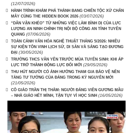
(12/07/2026)
HÀNH TRÌNH KHÁM PHÁ THÀNH BANG CHIẾN TỘC XỨ CHÂN
(03/07/2026)
MÂY CÙNG THE HIDDEN BOOK 2026
“DÂN VẬN KHÉO” TỪ NHỮNG VIỆC LÀM BÌNH DỊ CỦA LỰC
LƯỢNG AN NINH CHÍNH TRỊ NỘI BỘ CÔNG AN TỈNH TUYÊN
(07/06/2026)
QUANG
TOÀN CẢNH VĂN HÓA NGHỆ THUẬT THÁNG 5/2026: NHIỀU
SỰ KIỆN TÔN VINH LỊCH SỬ, DI SẢN VÀ SÁNG TẠO ĐƯƠNG
(30/05/2026)
ĐẠI
TRƯỜNG THCS VĂN YÊN TRƯỚC MÙA TUYỂN SINH: KHI ÁP
(29/05/2026)
LỰC TRỞ THÀNH ĐỘNG LỰC ĐỔI MỚI
THU HÚT NGƯỜI CÓ ẢNH HƯỞNG THAM GIA BẢO VỆ NỀN
TẢNG TƯ TƯỞNG CỦA ĐẢNG TRONG KỶ NGUYÊN MỚI
(21/05/2026)
CÔ GIÁO TRẦN THỊ THẮM: NGƯỜI ĐẢNG VIÊN GƯƠNG MẪU
(16/05/2026)
– NHÀ GIÁO HẾT MÌNH, TẬN TỤY VÌ HỌC SINH