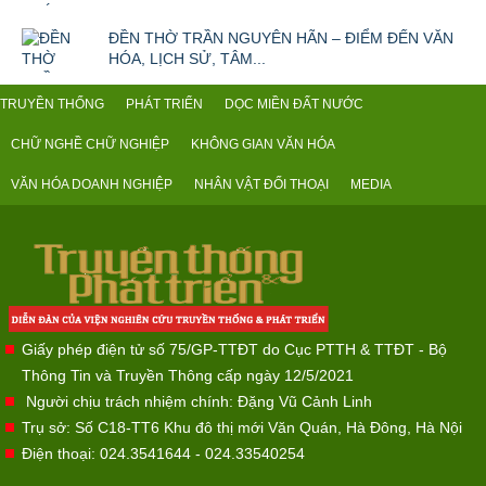
ĐỀN THỜ TRẦN NGUYÊN HÃN – ĐIỂM ĐẾN VĂN
HÓA, LỊCH SỬ, TÂM...
TRUYỀN THỐNG
PHÁT TRIỂN
DỌC MIỀN ĐẤT NƯỚC
CHỮ NGHỀ CHỮ NGHIỆP
KHÔNG GIAN VĂN HÓA
VĂN HÓA DOANH NGHIỆP
NHÂN VẬT ĐỐI THOẠI
MEDIA
Giấy phép điện tử số 75/GP-TTĐT do Cục PTTH & TTĐT - Bộ
Thông Tin và Truyền Thông cấp ngày 12/5/2021
Người chịu trách nhiệm chính: Đặng Vũ Cảnh Linh
Trụ sở: Số C18-TT6 Khu đô thị mới Văn Quán, Hà Đông, Hà Nội
Điện thoại: 024.3541644 - 024.33540254