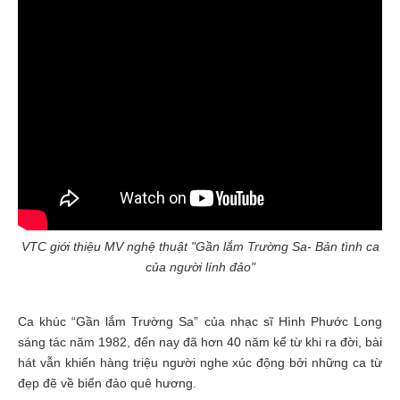
VTC giới thiệu MV nghệ thuật "Gần lắm Trường Sa- Bản tình ca
của người lính đảo"
Ca khúc “Gần lắm Trường Sa” của nhạc sĩ Hình Phước Long
sáng tác năm 1982, đến nay đã hơn 40 năm kể từ khi ra đời, bài
hát vẫn khiến hàng triệu người nghe xúc động bởi những ca từ
đẹp đẽ về biển đảo quê hương.