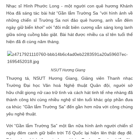
Nhạc sĩ Hình Phước Long - một người con quê hương Khánh
Hòa đã sáng tác bài hát “Gần lắm Trường Sa “với hình ảnh về
những chiến sĩ Trường Sa nơi đảo quê hương, anh vẫn đêm
ngày giữ biển khơi" với "đôi mắt biên cương vẫn sáng long lanh
giữa sóng cuồng bão giật. Bài hát được nhiều ca sĩ tên tuổi thể
hiện đã đi cùng năm tháng.
NSƯT Hương Giang
Thượng tá, NSƯT Hương Giang, Giảng viên Thanh nhạc
Trường Đại học Văn hoá Nghệ thuật Quân đội, người sở
hữu chất giọng nữ cao trữ tình và cách hát tinh tế nhẹ nhàng đã
thành công khi cùng nhiều nghệ sĩ tên tuổi khác góp phần đưa
ca khúc “Gần lắm Trường Sa” đến gần hơn nữa với công chúng
yêu nghệ thuật.
Với “Gần lắm Trường Sa” một lần nữa hình ảnh người chiến sĩ
ngày đêm canh giữ biển trời Tổ Quốc lại hiện lên thật đẹp đẽ.