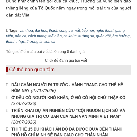
Đúng như chính tên gọi của ca khúc, Trường Sa vùng biển đảo
thiêng liêng của Tổ Quốc nằm ngay trong mỗi trái tim của người
dân đất Việt.
Tags:
văn hoá
,
đại học
,
thành công
,
ra mắt
,
tiếp nối
,
nghệ thuật
,
giảng
viên
,
dân ca
,
cách mạng
,
thể hiện
,
ca khúc
,
trường sa
,
quân đội
,
âm hưởng
,
thanh nhạc
,
thượng tá
,
tình ca
Tổng số điểm của bài viết là: 0 trong 0 đánh giá
Click để đánh giá bài viết
Có thể bạn quan tâm
DẤU CHÂN NGƯỜI ĐI TRƯỚC - HÀNH TRANG CHO THẾ HỆ
(27/07/2026)
HÔM NAY
Ở ĐÂU CÓ NGƯỜI KHÓ KHĂN, Ở ĐÓ CÓ HỘI CHỮ THẬP ĐỎ
(27/07/2026)
TRIỂN KHAI DỰ ÁN NGHIÊN CỨU “CỘI NGUỒN LỊCH SỬ VÀ
NHỮNG GIÁ TRỊ CƠ BẢN CỦA NỀN VĂN MINH VIỆT NAM”
(20/07/2026)
THI THỂ 15 DU KHÁCH ẤN ĐỘ ĐÃ ĐƯỢC ĐƯA ĐẾN THÀNH
PHỐ HỒ CHÍ MINH ĐỂ BÀN GIAO CHO THÂN NHÂN