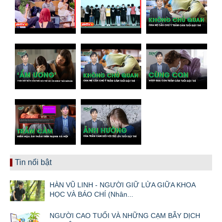
Tin nổi bật
HÀN VŨ LINH - NGƯỜI GIỮ LỬA GIỮA KHOA
HỌC VÀ BÁO CHÍ (Nhân...
NGƯỜI CAO TUỔI VÀ NHỮNG CẠM BẪY DỊCH