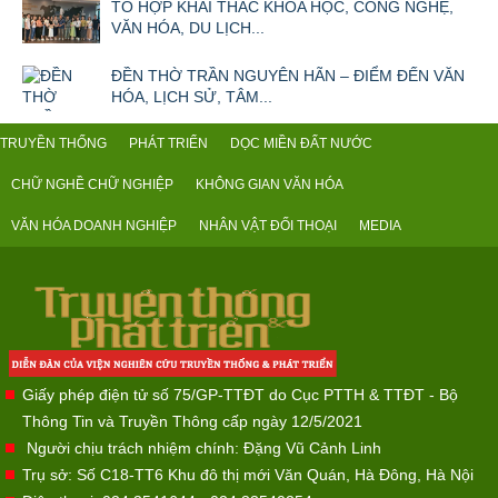
TỔ HỢP KHAI THÁC KHOA HỌC, CÔNG NGHỆ,
VĂN HÓA, DU LỊCH...
ĐỀN THỜ TRẦN NGUYÊN HÃN – ĐIỂM ĐẾN VĂN
HÓA, LỊCH SỬ, TÂM...
TRUYỀN THỐNG
PHÁT TRIỂN
DỌC MIỀN ĐẤT NƯỚC
CHỮ NGHỀ CHỮ NGHIỆP
KHÔNG GIAN VĂN HÓA
VĂN HÓA DOANH NGHIỆP
NHÂN VẬT ĐỐI THOẠI
MEDIA
Giấy phép điện tử số 75/GP-TTĐT do Cục PTTH & TTĐT - Bộ
Thông Tin và Truyền Thông cấp ngày 12/5/2021
Người chịu trách nhiệm chính: Đặng Vũ Cảnh Linh
Trụ sở: Số C18-TT6 Khu đô thị mới Văn Quán, Hà Đông, Hà Nội