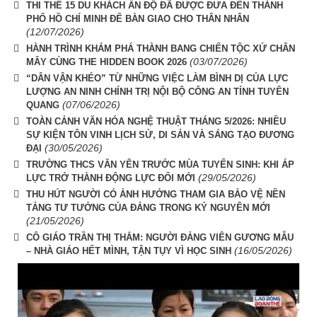
THI THỂ 15 DU KHÁCH ẤN ĐỘ ĐÃ ĐƯỢC ĐƯA ĐẾN THÀNH
PHỐ HỒ CHÍ MINH ĐỂ BÀN GIAO CHO THÂN NHÂN
(12/07/2026)
HÀNH TRÌNH KHÁM PHÁ THÀNH BANG CHIẾN TỘC XỨ CHÂN
(03/07/2026)
MÂY CÙNG THE HIDDEN BOOK 2026
“DÂN VẬN KHÉO” TỪ NHỮNG VIỆC LÀM BÌNH DỊ CỦA LỰC
LƯỢNG AN NINH CHÍNH TRỊ NỘI BỘ CÔNG AN TỈNH TUYÊN
(07/06/2026)
QUANG
TOÀN CẢNH VĂN HÓA NGHỆ THUẬT THÁNG 5/2026: NHIỀU
SỰ KIỆN TÔN VINH LỊCH SỬ, DI SẢN VÀ SÁNG TẠO ĐƯƠNG
(30/05/2026)
ĐẠI
TRƯỜNG THCS VĂN YÊN TRƯỚC MÙA TUYỂN SINH: KHI ÁP
(29/05/2026)
LỰC TRỞ THÀNH ĐỘNG LỰC ĐỔI MỚI
THU HÚT NGƯỜI CÓ ẢNH HƯỞNG THAM GIA BẢO VỆ NỀN
TẢNG TƯ TƯỞNG CỦA ĐẢNG TRONG KỶ NGUYÊN MỚI
(21/05/2026)
CÔ GIÁO TRẦN THỊ THẮM: NGƯỜI ĐẢNG VIÊN GƯƠNG MẪU
(16/05/2026)
– NHÀ GIÁO HẾT MÌNH, TẬN TỤY VÌ HỌC SINH