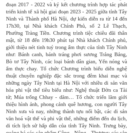
đoạn 2017 - 2022 và ký kết chương trình hợp tác phát
triển kinh tế xã hội giai đoạn 2023 - 2025 giữa tỉnh Tây
Ninh và Thành phố Hà Nội, dự kiến diễn ra từ 14 đến
17h30, tại Nhà khách Chính Phủ, số 2 Lê Thạch,
Phường Tràng Tiền. Chương trình tiệc chiêu đãi thân
mật, từ 18 đến 19h30 phút tại Nhà khách Chính phủ,
giới thiệu nét tinh tuý trong ẩm thực của tỉnh Tây Ninh
như: Bánh canh, bánh tráng phơi sương Trảng Bảng,
Bò tơ Tây Ninh, các loại bánh dân gian, Yến nóng và
ẩm thực chay. Tổ chức Chương trình biểu diễn nghệ
thuật chuyên nghiệp đặc sắc trong đêm khai mạc và
những ngày Tây Ninh tại Hà Nội với nhiều di sản văn
hóa phi vật thể tiêu biểu như: Nghệ thuật Đờn ca Tài
tử; Múa trống Chhay - dăm… Tổ chức triển lãm giới
thiệu hình ảnh, phong cảnh quê hương, con người Tây
Ninh xưa và nay, những thành tựu nổi bật, các di sản
văn hoá vật thể và phi vật thể, những điểm đến du lịch,
di tích lịch sử hấp dẫn của tỉnh Tây Ninh. Trưng bày,
quảng bá các sản phẩm Công - Nông - Thương; các sản