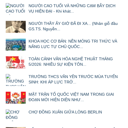
NGƯỜI CAO TUỔI VÀ NHỮNG CẠM BẪY DỊCH
VỤ HIỆN ĐẠI - Khi khát...
NGƯỜI THẦY ẤY GIỜ ĐÃ ĐI XA... (Nhân giỗ đầu
GS.TS. Nguyễn...
KHOA HỌC CƠ BẢN: NỀN MÓNG TRI THỨC VÀ
NĂNG LỰC TỰ CHỦ QUỐC...
TOÀN CẢNH VĂN HÓA NGHỆ THUẬT THÁNG
5/2026: NHIỀU SỰ KIỆN TÔN...
TRƯỜNG THCS VĂN YÊN TRƯỚC MÙA TUYỂN
SINH: KHI ÁP LỰC TRỞ...
MẶT TRẬN TỔ QUỐC VIỆT NAM TRONG GIAI
ĐOẠN MỚI HIỆN DIỆN NHƯ...
CHỢ ĐỒNG XUÂN GIỮA LÒNG BERLIN