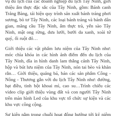
vụ du lịch của các doanh nghiệp du lịch Tây Ninh, giới
thiệu ẩm thực đặc sắc của Tây Ninh, gồm: Bánh canh
Trảng Bàng, tái hiện quy trình sản xuất bánh tráng phơi
sương, bò tơ Tây Ninh, các loại bánh tráng và bánh dân
gian, mãng cầu Tây Ninh, ẩm thực trà, yến sào Tây
Ninh, mật ong rừng, dưa lưới, bưởi da xanh, xoài tứ
quý, ổi ruột đỏ…
Giới thiệu các vật phẩm lưu niệm của Tây Ninh như:
móc chìa khóa in các hình ảnh điểm đến du lịch của
Tây Ninh, dĩa in hình danh lam thắng cảnh Tây Ninh,
hộp và bút lưu niệm của Tây Ninh, nón tai bèo và khăn
rằn… Giới thiệu, quảng bá, bán các sản phẩm Công -
Nông - Thương gắn với du lịch Tây Ninh như: đường,
hạt điều, tinh bột khoai mì, cao su…Trình chiếu các
video clip giới thiệu vùng đất và con người Tây Ninh
trên màn hình Led của khu vực tổ chức sự kiện và các
khu vực công cộng.
Sự kiện nằm trong chuỗi hoạt động hướng tới kỷ niệm