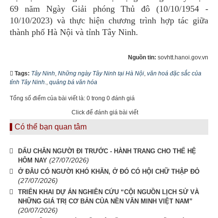
69 năm Ngày Giải phóng Thủ đô (10/10/1954 -
10/10/2023) và thực hiện chương trình hợp tác giữa
thành phố Hà Nội và tỉnh Tây Ninh.
Nguồn tin:
sovhtt.hanoi.gov.vn
Tags:
Tây Ninh
,
Những ngày Tây Ninh tại Hà Nội
,
văn hoá đặc sắc của
tỉnh Tây Ninh.
,
quảng bá văn hóa
Tổng số điểm của bài viết là: 0 trong 0 đánh giá
Click để đánh giá bài viết
Có thể bạn quan tâm
DẤU CHÂN NGƯỜI ĐI TRƯỚC - HÀNH TRANG CHO THẾ HỆ
(27/07/2026)
HÔM NAY
Ở ĐÂU CÓ NGƯỜI KHÓ KHĂN, Ở ĐÓ CÓ HỘI CHỮ THẬP ĐỎ
(27/07/2026)
TRIỂN KHAI DỰ ÁN NGHIÊN CỨU “CỘI NGUỒN LỊCH SỬ VÀ
NHỮNG GIÁ TRỊ CƠ BẢN CỦA NỀN VĂN MINH VIỆT NAM”
(20/07/2026)