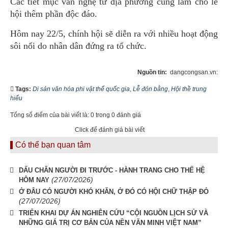
Các tiết mục văn nghệ từ địa phương cũng làm cho lễ
hội thêm phần độc đáo.
Hôm nay 22/5, chính hội sẽ diễn ra với nhiều hoạt động
sôi nổi do nhân dân đứng ra tổ chức.
Nguồn tin:
dangcongsan.vn:
Tags:
Di sản văn hóa phi vật thể quốc gia
,
Lễ đón bằng
,
Hội thề trung
hiếu
Tổng số điểm của bài viết là: 0 trong 0 đánh giá
Click để đánh giá bài viết
Có thể bạn quan tâm
DẤU CHÂN NGƯỜI ĐI TRƯỚC - HÀNH TRANG CHO THẾ HỆ
(27/07/2026)
HÔM NAY
Ở ĐÂU CÓ NGƯỜI KHÓ KHĂN, Ở ĐÓ CÓ HỘI CHỮ THẬP ĐỎ
(27/07/2026)
TRIỂN KHAI DỰ ÁN NGHIÊN CỨU “CỘI NGUỒN LỊCH SỬ VÀ
NHỮNG GIÁ TRỊ CƠ BẢN CỦA NỀN VĂN MINH VIỆT NAM”