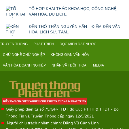
TỔ HỢP KHAI THÁC KHOA HỌC, CÔNG NGHỆ,
VĂN HÓA, DU LỊCH...
ĐỀN THỜ TRẦN NGUYÊN HÃN – ĐIỂM ĐẾN VĂN
HÓA, LỊCH SỬ, TÂM...
TRUYỀN THỐNG
PHÁT TRIỂN
DỌC MIỀN ĐẤT NƯỚC
CHỮ NGHỀ CHỮ NGHIỆP
KHÔNG GIAN VĂN HÓA
VĂN HÓA DOANH NGHIỆP
NHÂN VẬT ĐỐI THOẠI
MEDIA
Giấy phép điện tử số 75/GP-TTĐT do Cục PTTH & TTĐT - Bộ
Thông Tin và Truyền Thông cấp ngày 12/5/2021
Người chịu trách nhiệm chính: Đặng Vũ Cảnh Linh