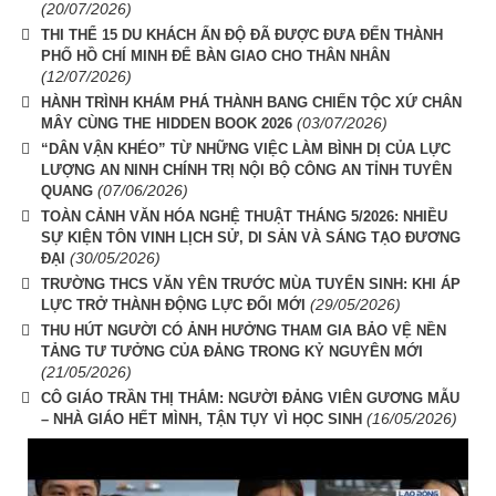
(20/07/2026)
THI THỂ 15 DU KHÁCH ẤN ĐỘ ĐÃ ĐƯỢC ĐƯA ĐẾN THÀNH
PHỐ HỒ CHÍ MINH ĐỂ BÀN GIAO CHO THÂN NHÂN
(12/07/2026)
HÀNH TRÌNH KHÁM PHÁ THÀNH BANG CHIẾN TỘC XỨ CHÂN
(03/07/2026)
MÂY CÙNG THE HIDDEN BOOK 2026
“DÂN VẬN KHÉO” TỪ NHỮNG VIỆC LÀM BÌNH DỊ CỦA LỰC
LƯỢNG AN NINH CHÍNH TRỊ NỘI BỘ CÔNG AN TỈNH TUYÊN
(07/06/2026)
QUANG
TOÀN CẢNH VĂN HÓA NGHỆ THUẬT THÁNG 5/2026: NHIỀU
SỰ KIỆN TÔN VINH LỊCH SỬ, DI SẢN VÀ SÁNG TẠO ĐƯƠNG
(30/05/2026)
ĐẠI
TRƯỜNG THCS VĂN YÊN TRƯỚC MÙA TUYỂN SINH: KHI ÁP
(29/05/2026)
LỰC TRỞ THÀNH ĐỘNG LỰC ĐỔI MỚI
THU HÚT NGƯỜI CÓ ẢNH HƯỞNG THAM GIA BẢO VỆ NỀN
TẢNG TƯ TƯỞNG CỦA ĐẢNG TRONG KỶ NGUYÊN MỚI
(21/05/2026)
CÔ GIÁO TRẦN THỊ THẮM: NGƯỜI ĐẢNG VIÊN GƯƠNG MẪU
(16/05/2026)
– NHÀ GIÁO HẾT MÌNH, TẬN TỤY VÌ HỌC SINH