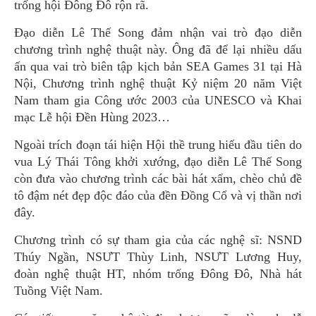
trống hội Đông Đô rộn rã.
Đạo diễn Lê Thế Song đảm nhận vai trò đạo diễn
chương trình nghệ thuật này. Ông đã để lại nhiều dấu
ấn qua vai trò biên tập kịch bản SEA Games 31 tại Hà
Nội, Chương trình nghệ thuật Kỷ niệm 20 năm Việt
Nam tham gia Công ước 2003 của UNESCO và Khai
mạc Lễ hội Đền Hùng 2023…
Ngoài trích đoạn tái hiện Hội thề trung hiếu đầu tiên do
vua Lý Thái Tông khởi xướng, đạo diễn Lê Thế Song
còn đưa vào chương trình các bài hát xẩm, chèo chủ đề
tô đậm nét đẹp độc đáo của đền Đồng Cổ và vị thần nơi
đây.
Chương trình có sự tham gia của các nghệ sĩ: NSND
Thúy Ngần, NSƯT Thùy Linh, NSƯT Lương Huy,
đoàn nghệ thuật HT, nhóm trống Đông Đô, Nhà hát
Tuồng Việt Nam.