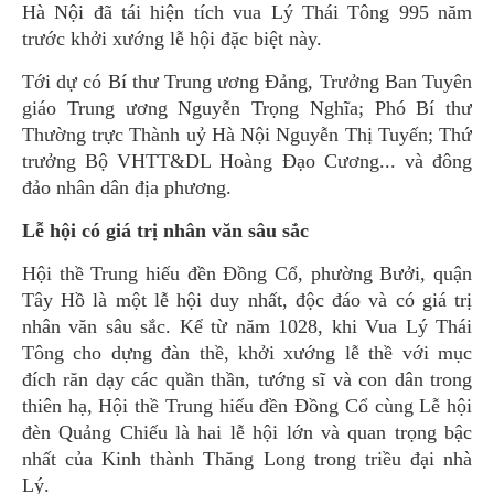
Hà Nội đã tái hiện tích vua Lý Thái Tông 995 năm
trước khởi xướng lễ hội đặc biệt này.
Tới dự có Bí thư Trung ương Đảng, Trưởng Ban Tuyên
giáo Trung ương Nguyễn Trọng Nghĩa; Phó Bí thư
Thường trực Thành uỷ Hà Nội Nguyễn Thị Tuyến; Thứ
trưởng Bộ VHTT&DL Hoàng Đạo Cương... và đông
đảo nhân dân địa phương.
Lễ hội có giá trị nhân văn sâu sắc
Hội thề Trung hiếu đền Đồng Cổ, phường Bưởi, quận
Tây Hồ là một lễ hội duy nhất, độc đáo và có giá trị
nhân văn sâu sắc. Kể từ năm 1028, khi Vua Lý Thái
Tông cho dựng đàn thề, khởi xướng lễ thề với mục
đích răn dạy các quần thần, tướng sĩ và con dân trong
thiên hạ, Hội thề Trung hiếu đền Đồng Cổ cùng Lễ hội
đèn Quảng Chiếu là hai lễ hội lớn và quan trọng bậc
nhất của Kinh thành Thăng Long trong triều đại nhà
Lý.