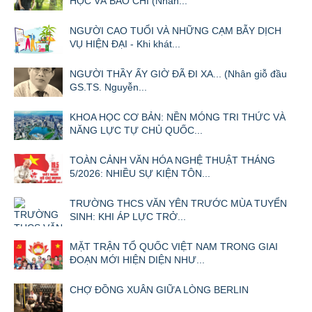
HỌC VÀ BÁO CHÍ (Nhân...
NGƯỜI CAO TUỔI VÀ NHỮNG CẠM BẪY DỊCH
VỤ HIỆN ĐẠI - Khi khát...
NGƯỜI THẦY ẤY GIỜ ĐÃ ĐI XA... (Nhân giỗ đầu
GS.TS. Nguyễn...
KHOA HỌC CƠ BẢN: NỀN MÓNG TRI THỨC VÀ
NĂNG LỰC TỰ CHỦ QUỐC...
TOÀN CẢNH VĂN HÓA NGHỆ THUẬT THÁNG
5/2026: NHIỀU SỰ KIỆN TÔN...
TRƯỜNG THCS VĂN YÊN TRƯỚC MÙA TUYỂN
SINH: KHI ÁP LỰC TRỞ...
MẶT TRẬN TỔ QUỐC VIỆT NAM TRONG GIAI
ĐOẠN MỚI HIỆN DIỆN NHƯ...
CHỢ ĐỒNG XUÂN GIỮA LÒNG BERLIN