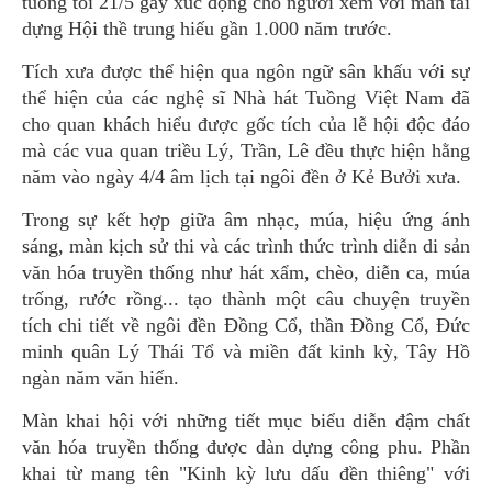
tuồng tối 21/5 gây xúc động cho người xem với màn tái
dựng Hội thề trung hiếu gần 1.000 năm trước.
Tích xưa được thể hiện qua ngôn ngữ sân khấu với sự
thể hiện của các nghệ sĩ Nhà hát Tuồng Việt Nam đã
cho quan khách hiểu được gốc tích của lễ hội độc đáo
mà các vua quan triều Lý, Trần, Lê đều thực hiện hằng
năm vào ngày 4/4 âm lịch tại ngôi đền ở Kẻ Bưởi xưa.
Trong sự kết hợp giữa âm nhạc, múa, hiệu ứng ánh
sáng, màn kịch sử thi và các trình thức trình diễn di sản
văn hóa truyền thống như hát xẩm, chèo, diễn ca, múa
trống, rước rồng... tạo thành một câu chuyện truyền
tích chi tiết về ngôi đền Đồng Cổ, thần Đồng Cổ, Đức
minh quân Lý Thái Tổ và miền đất kinh kỳ, Tây Hồ
ngàn năm văn hiến.
Màn khai hội với những tiết mục biểu diễn đậm chất
văn hóa truyền thống được dàn dựng công phu. Phần
khai từ mang tên "Kinh kỳ lưu dấu đền thiêng" với