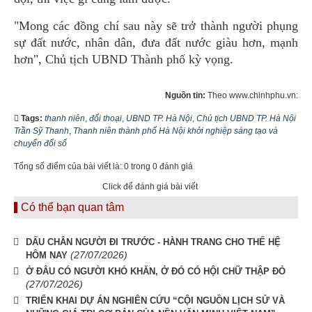
"Mong các đồng chí sau này sẽ trở thành người phụng
sự đất nước, nhân dân, đưa đất nước giàu hơn, mạnh
hơn", Chủ tịch UBND Thành phố kỳ vọng.
Nguồn tin:
Theo www.chinhphu.vn:
Tags:
thanh niên
,
đối thoại
,
UBND TP. Hà Nội
,
Chủ tịch UBND TP. Hà Nội
Trần Sỹ Thanh
,
Thanh niên thành phố Hà Nội khởi nghiệp sáng tạo và
chuyển đổi số
Tổng số điểm của bài viết là: 0 trong 0 đánh giá
Click để đánh giá bài viết
Có thể bạn quan tâm
DẤU CHÂN NGƯỜI ĐI TRƯỚC - HÀNH TRANG CHO THẾ HỆ
(27/07/2026)
HÔM NAY
Ở ĐÂU CÓ NGƯỜI KHÓ KHĂN, Ở ĐÓ CÓ HỘI CHỮ THẬP ĐỎ
(27/07/2026)
TRIỂN KHAI DỰ ÁN NGHIÊN CỨU “CỘI NGUỒN LỊCH SỬ VÀ