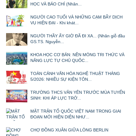
HỌC VÀ BÁO CHÍ (Nhân...
NGƯỜI CAO TUỔI VÀ NHỮNG CẠM BẪY DỊCH
VỤ HIỆN ĐẠI - Khi khát...
NGƯỜI THẦY ẤY GIỜ ĐÃ ĐI XA... (Nhân giỗ đầu
GS.TS. Nguyễn...
KHOA HỌC CƠ BẢN: NỀN MÓNG TRI THỨC VÀ
NĂNG LỰC TỰ CHỦ QUỐC...
TOÀN CẢNH VĂN HÓA NGHỆ THUẬT THÁNG
5/2026: NHIỀU SỰ KIỆN TÔN...
TRƯỜNG THCS VĂN YÊN TRƯỚC MÙA TUYỂN
SINH: KHI ÁP LỰC TRỞ...
MẶT TRẬN TỔ QUỐC VIỆT NAM TRONG GIAI
ĐOẠN MỚI HIỆN DIỆN NHƯ...
CHỢ ĐỒNG XUÂN GIỮA LÒNG BERLIN