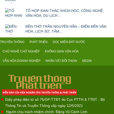
TỔ HỢP KHAI THÁC KHOA HỌC, CÔNG NGHỆ,
VĂN HÓA, DU LỊCH...
ĐỀN THỜ TRẦN NGUYÊN HÃN – ĐIỂM ĐẾN VĂN
HÓA, LỊCH SỬ, TÂM...
TRUYỀN THỐNG
PHÁT TRIỂN
DỌC MIỀN ĐẤT NƯỚC
CHỮ NGHỀ CHỮ NGHIỆP
KHÔNG GIAN VĂN HÓA
VĂN HÓA DOANH NGHIỆP
NHÂN VẬT ĐỐI THOẠI
MEDIA
Giấy phép điện tử số 75/GP-TTĐT do Cục PTTH & TTĐT - Bộ
Thông Tin và Truyền Thông cấp ngày 12/5/2021
Người chịu trách nhiệm chính: Đặng Vũ Cảnh Linh