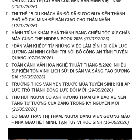
NHỮNG GIÁ TRỊ CƠ BẢN CỦA NỀN VĂN MINH VIỆT NAM”
(20/07/2026)
THI THỂ 15 DU KHÁCH ẤN ĐỘ ĐÃ ĐƯỢC ĐƯA ĐẾN THÀNH
PHỐ HỒ CHÍ MINH ĐỂ BÀN GIAO CHO THÂN NHÂN
(12/07/2026)
HÀNH TRÌNH KHÁM PHÁ THÀNH BANG CHIẾN TỘC XỨ CHÂN
(03/07/2026)
MÂY CÙNG THE HIDDEN BOOK 2026
“DÂN VẬN KHÉO” TỪ NHỮNG VIỆC LÀM BÌNH DỊ CỦA LỰC
LƯỢNG AN NINH CHÍNH TRỊ NỘI BỘ CÔNG AN TỈNH TUYÊN
(07/06/2026)
QUANG
TOÀN CẢNH VĂN HÓA NGHỆ THUẬT THÁNG 5/2026: NHIỀU
SỰ KIỆN TÔN VINH LỊCH SỬ, DI SẢN VÀ SÁNG TẠO ĐƯƠNG
(30/05/2026)
ĐẠI
TRƯỜNG THCS VĂN YÊN TRƯỚC MÙA TUYỂN SINH: KHI ÁP
(29/05/2026)
LỰC TRỞ THÀNH ĐỘNG LỰC ĐỔI MỚI
THU HÚT NGƯỜI CÓ ẢNH HƯỞNG THAM GIA BẢO VỆ NỀN
TẢNG TƯ TƯỞNG CỦA ĐẢNG TRONG KỶ NGUYÊN MỚI
(21/05/2026)
CÔ GIÁO TRẦN THỊ THẮM: NGƯỜI ĐẢNG VIÊN GƯƠNG MẪU
(16/05/2026)
– NHÀ GIÁO HẾT MÌNH, TẬN TỤY VÌ HỌC SINH