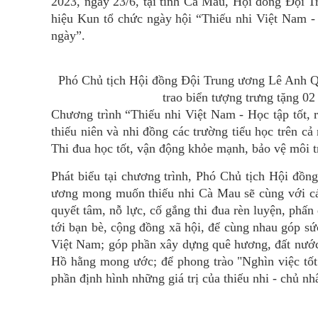
2023, ngày 23/6, tại tỉnh Cà Mau, Hội đồng Đội 
hiệu Kun tổ chức ngày hội “Thiếu nhi Việt Nam -
ngày”.
Phó Chủ tịch Hội đồng Đội Trung ương Lê Anh Qu
trao biển tượng trưng tặng 02
Chương trình “Thiếu nhi Việt Nam - Học tập tốt, r
thiếu niên và nhi đồng các trường tiểu học trên 
Thi đua học tốt, vận động khỏe mạnh, bảo vệ môi t
Phát biểu tại chương trình, Phó Chủ tịch Hội đồ
ương mong muốn thiếu nhi Cà Mau sẽ cùng với các 
quyết tâm, nỗ lực, cố gắng thi đua rèn luyện, phấn 
tới bạn bè, cộng đồng xã hội, để cùng nhau góp sứ
Việt Nam; góp phần xây dựng quê hương, đất nước,
Hồ hằng mong ước; để phong trào "Nghìn việc tốt"
phần định hình những giá trị của thiếu nhi - chủ