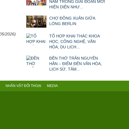
NAM TRONG GIAI ĐOẠN MỚI
HIỆN DIỆN NHƯ...
CHỢ ĐỒNG XUÂN GIỮA
LÒNG BERLIN
/05/2026)
TỔ HỢP KHAI THÁC KHOA
HỌC, CÔNG NGHỆ, VĂN
HÓA, DU LỊCH...
ĐỀN THỜ TRẦN NGUYÊN
HÃN – ĐIỂM ĐẾN VĂN HÓA,
LỊCH SỬ, TÂM...
NHÂN VẬT ĐỐI THOẠI
MEDIA