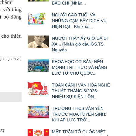
 chăm”
BÁO CHÍ (Nhân...
u với tổng
NGƯỜI CAO TUỔI VÀ
đi bộ đồng
NHỮNG CẠM BẪY DỊCH VỤ
HIỆN ĐẠI - Khi khát...
 cho thiếu
NGƯỜI THẦY ẤY GIỜ ĐÃ ĐI
XA... (Nhân giỗ đầu GS.TS.
Nguyễn...
congsan.vn:
KHOA HỌC CƠ BẢN: NỀN
MÓNG TRI THỨC VÀ NĂNG
LỰC TỰ CHỦ QUỐC...
TOÀN CẢNH VĂN HÓA NGHỆ
THUẬT THÁNG 5/2026:
NHIỀU SỰ KIỆN TÔN...
TRƯỜNG THCS VĂN YÊN
TRƯỚC MÙA TUYỂN SINH:
KHI ÁP LỰC TRỞ...
26)
MẶT TRẬN TỔ QUỐC VIỆT