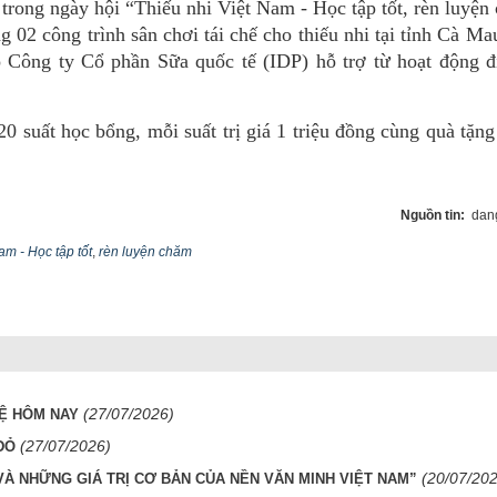
rong ngày hội “Thiếu nhi Việt Nam - Học tập tốt, rèn luyện
 02 công trình sân chơi tái chế cho thiếu nhi tại tỉnh Cà Ma
do Công ty Cổ phần Sữa quốc tế (IDP) hỗ trợ từ hoạt động 
0 suất học bổng, mỗi suất trị giá 1 triệu đồng cùng quà tặng
Nguồn tin:
dang
am - Học tập tốt
,
rèn luyện chăm
(27/07/2026)
HỆ HÔM NAY
(27/07/2026)
ĐỎ
(20/07/20
VÀ NHỮNG GIÁ TRỊ CƠ BẢN CỦA NỀN VĂN MINH VIỆT NAM”