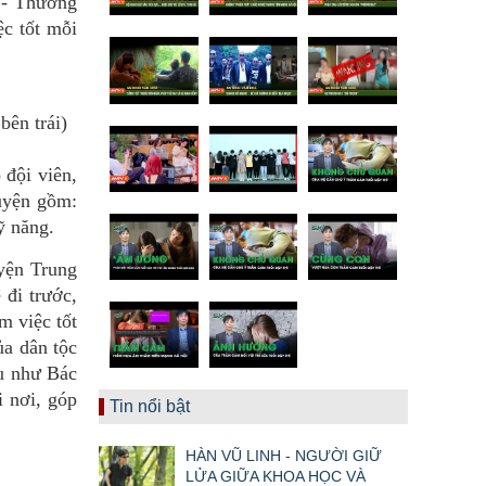
 - Thương
ệc tốt mỗi
ên trái)
 đội viên,
luyện gồm:
ỹ năng.
yện Trung
 đi trước,
m việc tốt
ủa dân tộc
âu như Bác
i nơi, góp
Tin nổi bật
HÀN VŨ LINH - NGƯỜI GIỮ
LỬA GIỮA KHOA HỌC VÀ