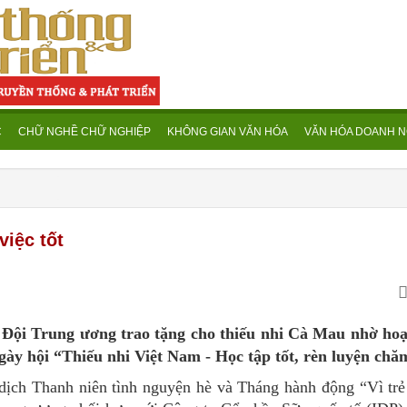
C
CHỮ NGHỀ CHỮ NGHIỆP
KHÔNG GIAN VĂN HÓA
VĂN HÓA DOANH N
việc tốt
g Đội Trung ương trao tặng cho thiếu nhi Cà Mau nhờ hoạ
Ngày hội “Thiếu nhi Việt Nam - Học tập tốt, rèn luyện chă
dịch Thanh niên tình nguyện hè và Tháng hành động “Vì tr