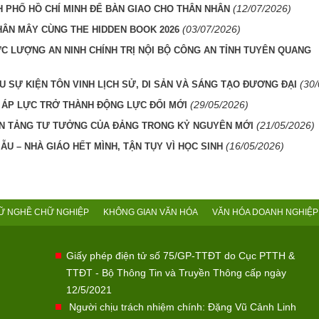
(12/07/2026)
H PHỐ HỒ CHÍ MINH ĐỂ BÀN GIAO CHO THÂN NHÂN
(03/07/2026)
HÂN MÂY CÙNG THE HIDDEN BOOK 2026
ỰC LƯỢNG AN NINH CHÍNH TRỊ NỘI BỘ CÔNG AN TỈNH TUYÊN QUANG
(30
U SỰ KIỆN TÔN VINH LỊCH SỬ, DI SẢN VÀ SÁNG TẠO ĐƯƠNG ĐẠI
(29/05/2026)
 ÁP LỰC TRỞ THÀNH ĐỘNG LỰC ĐỔI MỚI
(21/05/2026)
ỀN TẢNG TƯ TƯỞNG CỦA ĐẢNG TRONG KỶ NGUYÊN MỚI
(16/05/2026)
U – NHÀ GIÁO HẾT MÌNH, TẬN TỤY VÌ HỌC SINH
Ữ NGHỀ CHỮ NGHIỆP
KHÔNG GIAN VĂN HÓA
VĂN HÓA DOANH NGHIỆP
Giấy phép điện tử số 75/GP-TTĐT do Cục PTTH &
TTĐT - Bộ Thông Tin và Truyền Thông cấp ngày
12/5/2021
Người chịu trách nhiệm chính: Đặng Vũ Cảnh Linh