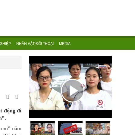
GHIỆP
NHÂN VẬT ĐỐI THOẠI
MEDIA
t động đi
m”.
ẻ em” năm