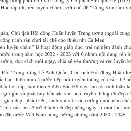
Trung ương phối hợp với Công ty Cổ phần Sữa quốc tế (IDP)
 Học tập tốt, rèn luyện chăm” với chủ đề “Cùng Kun làm vi
ân, Chủ tịch Hội đồng Huấn luyện Trung ương (ngoài cùng b
 công trình sân chơi tái chế cho thiếu nhi Cà Mau
èn luyện chăm” là hoạt động giáo dục, trải nghiệm dành cho
cả nước trong năm học 2022 - 2023 với 6 nhóm nội dung rèn 
rường, đọc sách mỗi ngày, chia sẻ yêu thương và rèn luyện k
ng Đội Trung ương Lê Anh Quân, Chủ tịch Hội đồng Huấn lu
bạn thiếu nhi cả nước tiếp nối truyền thống của các thế hệ
đấu học tập, làm theo 5 điều Bác Hồ dạy, lan tỏa tinh thần là
c giữ gìn và phát huy bản sắc văn hoá truyền thống tốt đẹp c
 giàu đẹp, phát triển, sánh vai với các cường quốc năm ch
 của các em sẽ trở thành nét đẹp hằng ngày, ở mọi lúc, mọ
 nhân đất nước Việt Nam hùng cường những năm 2030 - 2045.