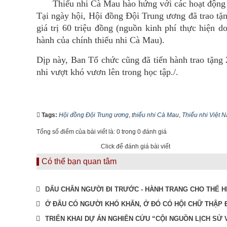
Thiếu nhi Cà Mau hào hứng với các hoạt động t
Tại ngày hội, Hội đồng Đội Trung ương đã trao tặng
giá trị 60 triệu đồng (nguồn kinh phí thực hiện 
hành của chính thiếu nhi Cà Mau).
Dịp này, Ban Tổ chức cũng đã tiến hành trao tặng 2
nhi vượt khó vươn lên trong học tập./.
Tags:
Hội đồng Đội Trung ương
,
thiếu nhi Cà Mau
,
Thiếu nhi Việt N
Tổng số điểm của bài viết là: 0 trong 0 đánh giá
Click để đánh giá bài viết
Có thể bạn quan tâm
DẤU CHÂN NGƯỜI ĐI TRƯỚC - HÀNH TRANG CHO THẾ 
Ở ĐÂU CÓ NGƯỜI KHÓ KHĂN, Ở ĐÓ CÓ HỘI CHỮ THẬP 
TRIỂN KHAI DỰ ÁN NGHIÊN CỨU “CỘI NGUỒN LỊCH SỬ 