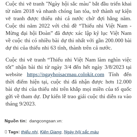
Cuộc thi vẽ tranh "Ngày hội sắc màu" bắt đầu triển khai
từ năm 2018 và nhanh chóng lan tỏa, trở thành sự kiện
vẽ tranh được thiếu nhi cả nước chờ đợi hằng năm.
Cuộc thi năm 2022 với chủ đề “Thiếu nhi Việt Nam -
Mừng đại hội Đoàn” đã được xác lập kỷ lục Việt Nam
về cuộc thi có nhiều bài dự thi nhất với gần 200.000 bài
dự thi của thiếu nhi 63 tỉnh, thành trên cả nước.
Cuộc thi vẽ tranh “Thiếu nhi Việt Nam làm nghìn việc
tốt” nhận bài thi từ ngày 3/4 đến hết ngày 3/8/2023 tại
website
https://ngayhoisacmau.colokit.com
Tính đến
thời điểm hiện tại, cuộc thi đã nhận được hơn 12.000
bài dự thi của thiếu nhi trên khắp mọi miền của tổ quốc
gửi về tham dự. Dự kiến lễ trao giải cuộc thi diễn ra vào
tháng 9/2023.
Nguồn tin:
dangcongsan.vn:
Tags:
thiếu nhi
,
Kiên Giang
,
Ngày hội sắc màu