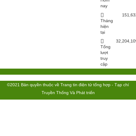
Hôm
nay
151,63
Tháng
hiện
tại
32,204,10
Tổng
lượt
truy
cập
©2021 Bản quyền thuộc về Trang tin điện tử tổng hợp - Tạp chí
Truyền Thống Và Phát triển