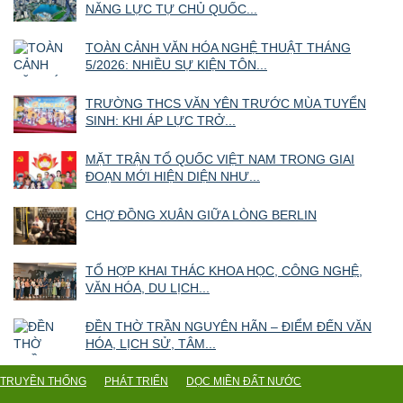
NĂNG LỰC TỰ CHỦ QUỐC...
TOÀN CẢNH VĂN HÓA NGHỆ THUẬT THÁNG
5/2026: NHIỀU SỰ KIỆN TÔN...
TRƯỜNG THCS VĂN YÊN TRƯỚC MÙA TUYỂN
SINH: KHI ÁP LỰC TRỞ...
MẶT TRẬN TỔ QUỐC VIỆT NAM TRONG GIAI
ĐOẠN MỚI HIỆN DIỆN NHƯ...
CHỢ ĐỒNG XUÂN GIỮA LÒNG BERLIN
TỔ HỢP KHAI THÁC KHOA HỌC, CÔNG NGHỆ,
VĂN HÓA, DU LỊCH...
ĐỀN THỜ TRẦN NGUYÊN HÃN – ĐIỂM ĐẾN VĂN
HÓA, LỊCH SỬ, TÂM...
TRUYỀN THỐNG
PHÁT TRIỂN
DỌC MIỀN ĐẤT NƯỚC