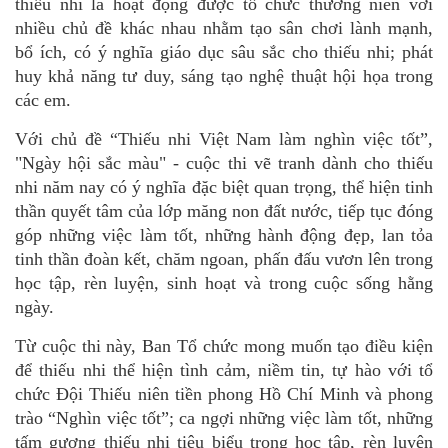
thiếu nhi là hoạt động được tổ chức thường niên với
nhiều chủ đề khác nhau nhằm tạo sân chơi lành mạnh,
bổ ích, có ý nghĩa giáo dục sâu sắc cho thiếu nhi; phát
huy khả năng tư duy, sáng tạo nghệ thuật hội họa trong
các em.
Với chủ đề “Thiếu nhi Việt Nam làm nghìn việc tốt”,
"Ngày hội sắc màu" - cuộc thi vẽ tranh dành cho thiếu
nhi năm nay có ý nghĩa đặc biệt quan trọng, thể hiện tinh
thần quyết tâm của lớp măng non đất nước, tiếp tục đóng
góp những việc làm tốt, những hành động đẹp, lan tỏa
tinh thần đoàn kết, chăm ngoan, phấn đấu vươn lên trong
học tập, rèn luyện, sinh hoạt và trong cuộc sống hằng
ngày.
Từ cuộc thi này, Ban Tổ chức mong muốn tạo điều kiện
để thiếu nhi thể hiện tình cảm, niềm tin, tự hào với tổ
chức Đội Thiếu niên tiền phong Hồ Chí Minh và phong
trào “Nghìn việc tốt”; ca ngợi những việc làm tốt, những
tấm gương thiếu nhi tiêu biểu trong học tập, rèn luyện