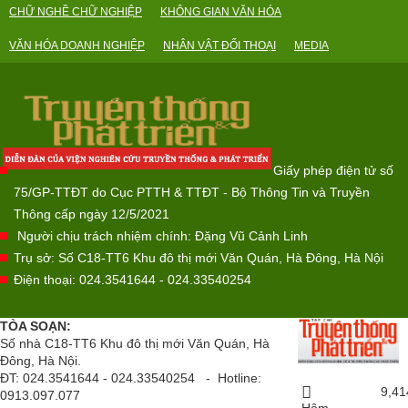
CHỮ NGHỀ CHỮ NGHIỆP
KHÔNG GIAN VĂN HÓA
VĂN HÓA DOANH NGHIỆP
NHÂN VẬT ĐỐI THOẠI
MEDIA
Giấy phép điện tử số
75/GP-TTĐT do Cục PTTH & TTĐT - Bộ Thông Tin và Truyền
Thông cấp ngày 12/5/2021
Người chịu trách nhiệm chính: Đặng Vũ Cảnh Linh
Trụ sở: Số C18-TT6 Khu đô thị mới Văn Quán, Hà Đông, Hà Nội
Điện thoại: 024.3541644 - 024.33540254
TÒA SOẠN:
Số nhà C18-TT6 Khu đô thị mới Văn Quán, Hà
Đông, Hà Nội.
ĐT: 024.3541644 - 024.33540254 - Hotline:
9,41
0913.097.077