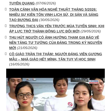
TUYÊN QUANG
(07/06/2026)
TOÀN CẢNH VĂN HÓA NGHỆ THUẬT THÁNG 5/2026:
NHIỀU SỰ KIỆN TÔN VINH LỊCH SỬ, DI SẢN VÀ SÁNG
TẠO ĐƯƠNG ĐẠI
(30/05/2026)
TRƯỜNG THCS VĂN YÊN TRƯỚC MÙA TUYỂN SINH: KHI
ÁP LỰC TRỞ THÀNH ĐỘNG LỰC ĐỔI MỚI
(29/05/2026)
THU HÚT NGƯỜI CÓ ẢNH HƯỞNG THAM GIA BẢO VỆ
NỀN TẢNG TƯ TƯỞNG CỦA ĐẢNG TRONG KỶ NGUYÊN
MỚI
(21/05/2026)
CÔ GIÁO TRẦN THỊ THẮM: NGƯỜI ĐẢNG VIÊN GƯƠNG
MẪU – NHÀ GIÁO HẾT MÌNH, TẬN TỤY VÌ HỌC SINH
(16/05/2026)