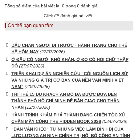
Tổng số điểm của bài viết là: 0 trong 0 đánh giá
Click để đánh giá bài viết
Có thể bạn quan tâm
DẤU CHÂN NGƯỜI ĐI TRƯỚC - HÀNH TRANG CHO THẾ
HỆ HÔM NAY
(27/07/2026)
Ở ĐÂU CÓ NGƯỜI KHÓ KHĂN, Ở ĐÓ CÓ HỘI CHỮ THẬP
ĐỎ
(27/07/2026)
TRIỂN KHAI DỰ ÁN NGHIÊN CỨU “CỘI NGUỒN LỊCH SỬ
VÀ NHỮNG GIÁ TRỊ CƠ BẢN CỦA NỀN VĂN MINH VIỆT
NAM”
(20/07/2026)
THI THỂ 15 DU KHÁCH ẤN ĐỘ ĐÃ ĐƯỢC ĐƯA ĐẾN
THÀNH PHỐ HỒ CHÍ MINH ĐỂ BÀN GIAO CHO THÂN
NHÂN
(12/07/2026)
HÀNH TRÌNH KHÁM PHÁ THÀNH BANG CHIẾN TỘC XỨ
CHÂN MÂY CÙNG THE HIDDEN BOOK 2026
(03/07/2026)
“DÂN VẬN KHÉO” TỪ NHỮNG VIỆC LÀM BÌNH DỊ CỦA
LỰC LƯỢNG AN NINH CHÍNH TRỊ NỘI BỘ CÔNG AN TỈNH