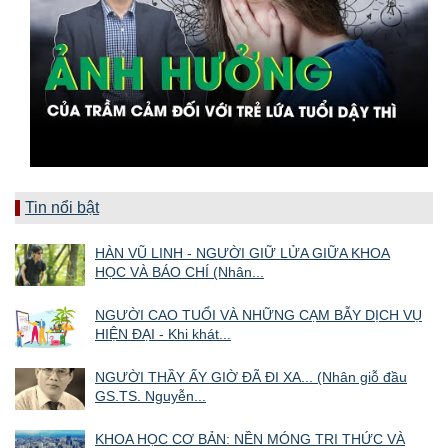
Tin nổi bật
HÀN VŨ LINH - NGƯỜI GIỮ LỬA GIỮA KHOA
HỌC VÀ BÁO CHÍ (Nhân...
NGƯỜI CAO TUỔI VÀ NHỮNG CẠM BẪY DỊCH VỤ
HIỆN ĐẠI - Khi khát...
NGƯỜI THẦY ẤY GIỜ ĐÃ ĐI XA... (Nhân giỗ đầu
GS.TS. Nguyễn...
KHOA HỌC CƠ BẢN: NỀN MÓNG TRI THỨC VÀ