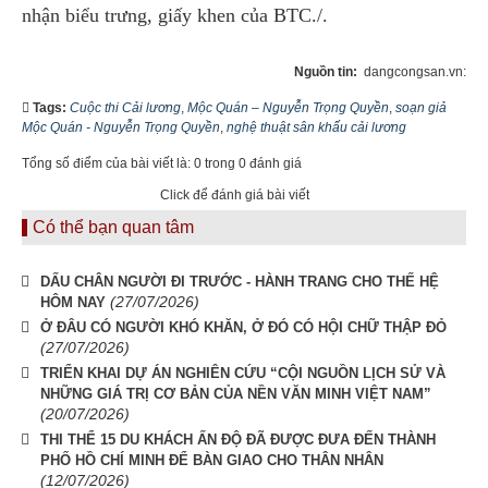
nhận biểu trưng, giấy khen của BTC./.
Nguồn tin:
dangcongsan.vn:
Tags:
Cuộc thi Cải lương
,
Mộc Quán – Nguyễn Trọng Quyền
,
soạn giả
Mộc Quán - Nguyễn Trọng Quyền
,
nghệ thuật sân khấu cải lương
Tổng số điểm của bài viết là: 0 trong 0 đánh giá
Click để đánh giá bài viết
Có thể bạn quan tâm
DẤU CHÂN NGƯỜI ĐI TRƯỚC - HÀNH TRANG CHO THẾ HỆ
(27/07/2026)
HÔM NAY
Ở ĐÂU CÓ NGƯỜI KHÓ KHĂN, Ở ĐÓ CÓ HỘI CHỮ THẬP ĐỎ
(27/07/2026)
TRIỂN KHAI DỰ ÁN NGHIÊN CỨU “CỘI NGUỒN LỊCH SỬ VÀ
NHỮNG GIÁ TRỊ CƠ BẢN CỦA NỀN VĂN MINH VIỆT NAM”
(20/07/2026)
THI THỂ 15 DU KHÁCH ẤN ĐỘ ĐÃ ĐƯỢC ĐƯA ĐẾN THÀNH
PHỐ HỒ CHÍ MINH ĐỂ BÀN GIAO CHO THÂN NHÂN
(12/07/2026)