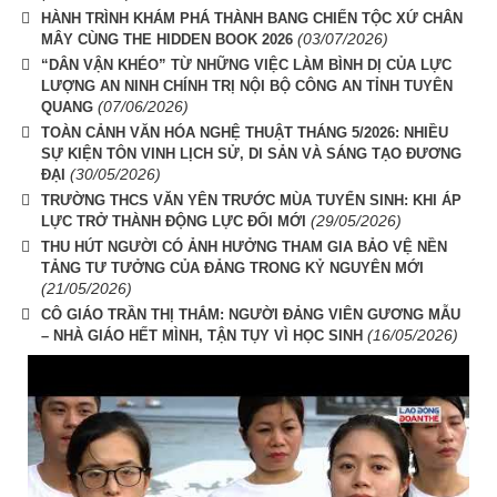
HÀNH TRÌNH KHÁM PHÁ THÀNH BANG CHIẾN TỘC XỨ CHÂN
(03/07/2026)
MÂY CÙNG THE HIDDEN BOOK 2026
“DÂN VẬN KHÉO” TỪ NHỮNG VIỆC LÀM BÌNH DỊ CỦA LỰC
LƯỢNG AN NINH CHÍNH TRỊ NỘI BỘ CÔNG AN TỈNH TUYÊN
(07/06/2026)
QUANG
TOÀN CẢNH VĂN HÓA NGHỆ THUẬT THÁNG 5/2026: NHIỀU
SỰ KIỆN TÔN VINH LỊCH SỬ, DI SẢN VÀ SÁNG TẠO ĐƯƠNG
(30/05/2026)
ĐẠI
TRƯỜNG THCS VĂN YÊN TRƯỚC MÙA TUYỂN SINH: KHI ÁP
(29/05/2026)
LỰC TRỞ THÀNH ĐỘNG LỰC ĐỔI MỚI
THU HÚT NGƯỜI CÓ ẢNH HƯỞNG THAM GIA BẢO VỆ NỀN
TẢNG TƯ TƯỞNG CỦA ĐẢNG TRONG KỶ NGUYÊN MỚI
(21/05/2026)
CÔ GIÁO TRẦN THỊ THẮM: NGƯỜI ĐẢNG VIÊN GƯƠNG MẪU
(16/05/2026)
– NHÀ GIÁO HẾT MÌNH, TẬN TỤY VÌ HỌC SINH