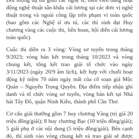
Đối tượng dự thi gồm các nghệ sĩ, diễn viên đang hoạt
động nghệ thuật sân khấu cải lương tại các đơn vị nghệ
thuật trong và ngoài công lập trên phạm vi toàn quốc
(bao gồm các Nghệ sĩ ưu tú, các thí sinh đạt Huy
chương vàng các cuộc thi, liên hoan, hội diễn cải lương
toàn quốc).
Cuộc thi diễn ra 3 vòng: Vòng sơ tuyển trong tháng
9/2023; vòng bán kết trong tháng 10/2023 và vòng
chung kết, tổng kết trao giải tổ chức vào ngày
3/11/2023 (ngày 20/9 âm lịch), kết hợp với chuỗi hoạt
động kỷ niệm 70 năm ngày mất của cố soạn giả Mộc
Quán – Nguyễn Trọng Quyền. Địa điểm tiếp nhận ghi
danh và tổ chức vòng sơ tuyển, vòng bán kết tại Nhà
hát Tây Đô, quận Ninh Kiều, thành phố Cần Thơ.
Cơ cấu giải thưởng gồm 7 huy chương Vàng (trị giá 20
triệu đồng/giải); 8 huy chương Bạc (10 triệu đồng/giải);
5 giải phụ ở các nội dung (5 triệu đồng/giải). Bên cạnh
đó, thí sinh vào vòng chung kết và trao giải sẽ được