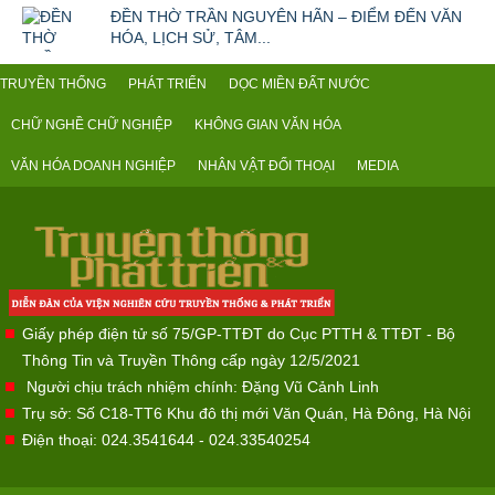
ĐỀN THỜ TRẦN NGUYÊN HÃN – ĐIỂM ĐẾN VĂN
HÓA, LỊCH SỬ, TÂM...
TRUYỀN THỐNG
PHÁT TRIỂN
DỌC MIỀN ĐẤT NƯỚC
CHỮ NGHỀ CHỮ NGHIỆP
KHÔNG GIAN VĂN HÓA
VĂN HÓA DOANH NGHIỆP
NHÂN VẬT ĐỐI THOẠI
MEDIA
Giấy phép điện tử số 75/GP-TTĐT do Cục PTTH & TTĐT - Bộ
Thông Tin và Truyền Thông cấp ngày 12/5/2021
Người chịu trách nhiệm chính: Đặng Vũ Cảnh Linh
Trụ sở: Số C18-TT6 Khu đô thị mới Văn Quán, Hà Đông, Hà Nội
Điện thoại: 024.3541644 - 024.33540254