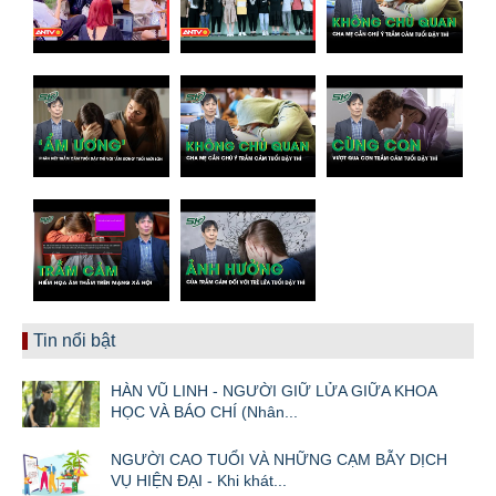
Tin nổi bật
HÀN VŨ LINH - NGƯỜI GIỮ LỬA GIỮA KHOA
HỌC VÀ BÁO CHÍ (Nhân...
NGƯỜI CAO TUỔI VÀ NHỮNG CẠM BẪY DỊCH
VỤ HIỆN ĐẠI - Khi khát...