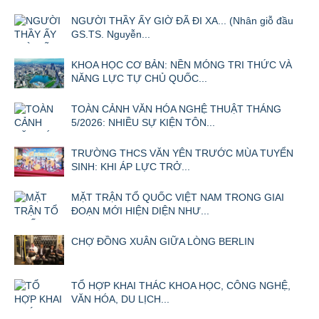
NGƯỜI THẦY ẤY GIỜ ĐÃ ĐI XA... (Nhân giỗ đầu
GS.TS. Nguyễn...
KHOA HỌC CƠ BẢN: NỀN MÓNG TRI THỨC VÀ
NĂNG LỰC TỰ CHỦ QUỐC...
TOÀN CẢNH VĂN HÓA NGHỆ THUẬT THÁNG
5/2026: NHIỀU SỰ KIỆN TÔN...
TRƯỜNG THCS VĂN YÊN TRƯỚC MÙA TUYỂN
SINH: KHI ÁP LỰC TRỞ...
MẶT TRẬN TỔ QUỐC VIỆT NAM TRONG GIAI
ĐOẠN MỚI HIỆN DIỆN NHƯ...
CHỢ ĐỒNG XUÂN GIỮA LÒNG BERLIN
TỔ HỢP KHAI THÁC KHOA HỌC, CÔNG NGHỆ,
VĂN HÓA, DU LỊCH...