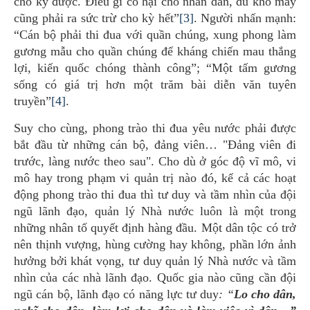
cho kỳ được. Điều gì có hại cho nhân dân, dù khó mấy
cũng phải ra sức trừ cho kỳ hết”
[3]
. Người nhấn mạnh:
“Cán bộ phải thi đua với quần chúng, xung phong làm
gương mẫu cho quần chúng để kháng chiến mau thắng
lợi, kiến quốc chóng thành công”; “Một tấm gương
sống có giá trị hơn một trăm bài diễn văn tuyên
truyền”
[4]
.
Suy cho cùng, phong trào thi đua yêu nước phải được
bắt đầu từ những cán bộ, đảng viên… "Đảng viên đi
trước, làng nước theo sau". Cho dù ở góc độ vĩ mô, vi
mô hay trong phạm vi quản trị nào đó, kể cả các hoạt
động phong trào thi đua thì tư duy và tầm nhìn của đội
ngũ lãnh đạo, quản lý Nhà nước luôn là một trong
những nhân tố quyết định hàng đầu. Một dân tộc có trở
nên thịnh vượng, hùng cường hay không, phần lớn ảnh
hưởng bởi khát vọng, tư duy quản lý Nhà nước và tầm
nhìn của các nhà lãnh đạo. Quốc gia nào cũng cần đội
ngũ cán bộ, lãnh đạo có năng lực tư duy
: “
Lo cho dân,