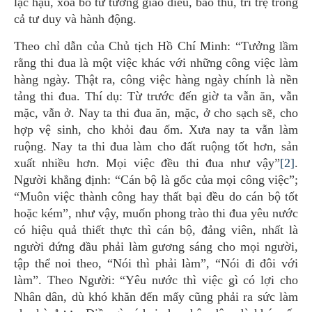
lạc hậu, xóa bỏ tư tưởng giáo điều, bảo thủ, trì trệ trong
cả tư duy và hành động.
Theo chỉ dẫn của Chủ tịch Hồ Chí Minh: “Tưởng lầm
rằng thi đua là một việc khác với những công việc làm
hàng ngày. Thật ra, công việc hàng ngày chính là nền
tảng thi đua. Thí dụ: Từ trước đến giờ ta vẫn ăn, vẫn
mặc, vẫn ở. Nay ta thi đua ăn, mặc, ở cho sạch sẽ, cho
hợp vệ sinh, cho khỏi đau ốm. Xưa nay ta vẫn làm
ruộng. Nay ta thi đua làm cho đất ruộng tốt hơn, sản
xuất nhiều hơn. Mọi việc đều thi đua như vậy”
[2]
.
Người khẳng định: “Cán bộ là gốc của mọi công việc”;
“Muôn việc thành công hay thất bại đều do cán bộ tốt
hoặc kém”, như vậy, muốn phong trào thi đua yêu nước
có hiệu quả thiết thực thì cán bộ, đảng viên, nhất là
người đứng đầu phải làm gương sáng cho mọi người,
tập thể noi theo, “Nói thì phải làm”, “Nói đi đôi với
làm”. Theo Người: “Yêu nước thì việc gì có lợi cho
Nhân dân, dù khó khăn đến mấy cũng phải ra sức làm