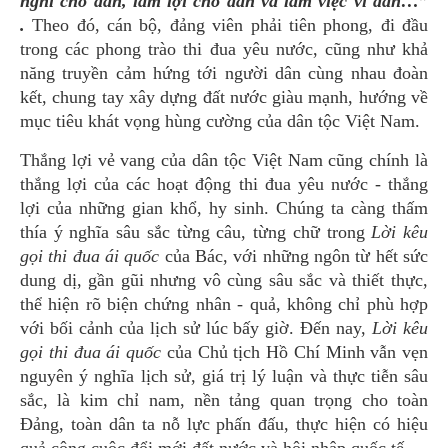
nghĩ cho dân, làm lợi cho dân và làm việc vì dân…”
.
Theo đó, cán bộ, đảng viên phải tiên phong, đi đầu
trong các phong trào thi đua yêu nước, cũng như khả
năng truyền cảm hứng tới người dân cùng nhau đoàn
kết, chung tay xây dựng đất nước giàu mạnh, hướng về
mục tiêu khát vọng hùng cường của dân tộc Việt Nam.
Thắng lợi vẻ vang của dân tộc Việt Nam cũng chính là
thắng lợi của các hoạt động thi đua yêu nước - thắng
lợi của những gian khổ, hy sinh. Chúng ta càng thấm
thía ý nghĩa sâu sắc từng câu, từng chữ trong
Lời kêu
gọi thi đua ái quốc
của Bác, với những ngôn từ hết sức
dung dị, gần gũi nhưng vô cùng sâu sắc và thiết thực,
thể hiện rõ biện chứng nhân - quả, không chỉ phù hợp
với bối cảnh của lịch sử lúc bấy giờ. Đến nay,
Lời kêu
gọi thi đua ái quốc
của Chủ tịch Hồ Chí Minh vẫn vẹn
nguyên ý nghĩa lịch sử, giá trị lý luận và thực tiễn sâu
sắc, là kim chỉ nam, nền tảng quan trọng cho toàn
Đảng, toàn dân ta nỗ lực phấn đấu, thực hiện có hiệu