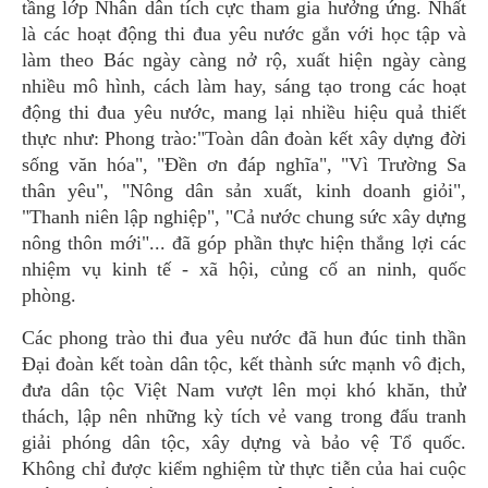
tầng lớp Nhân dân tích cực tham gia hưởng ứng. Nhất
là các hoạt động thi đua yêu nước gắn với học tập và
làm theo Bác ngày càng nở rộ, xuất hiện ngày càng
nhiều mô hình, cách làm hay, sáng tạo trong các hoạt
động thi đua yêu nước, mang lại nhiều hiệu quả thiết
thực như: Phong trào:"Toàn dân đoàn kết xây dựng đời
sống văn hóa", "Ðền ơn đáp nghĩa", "Vì Trường Sa
thân yêu", "Nông dân sản xuất, kinh doanh giỏi",
"Thanh niên lập nghiệp", "Cả nước chung sức xây dựng
nông thôn mới"... đã góp phần thực hiện thắng lợi các
nhiệm vụ kinh tế - xã hội, củng cố an ninh, quốc
phòng.
Các phong trào thi đua yêu nước đã hun đúc tinh thần
Đại đoàn kết toàn dân tộc, kết thành sức mạnh vô địch,
đưa dân tộc Việt Nam vượt lên mọi khó khăn, thử
thách, lập nên những kỳ tích vẻ vang trong đấu tranh
giải phóng dân tộc, xây dựng và bảo vệ Tổ quốc.
Không chỉ được kiểm nghiệm từ thực tiễn của hai cuộc