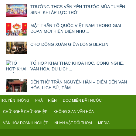
TRƯỜNG THCS VĂN YÊN TRƯỚC MÙA TUYỂN
SINH: KHI ÁP LỰC TRỞ...
MẶT TRẬN TỔ QUỐC VIỆT NAM TRONG GIAI
ĐOẠN MỚI HIỆN DIỆN NHƯ...
CHỢ ĐỒNG XUÂN GIỮA LÒNG BERLIN
TỔ HỢP KHAI THÁC KHOA HỌC, CÔNG NGHỆ,
VĂN HÓA, DU LỊCH...
ĐỀN THỜ TRẦN NGUYÊN HÃN – ĐIỂM ĐẾN VĂN
HÓA, LỊCH SỬ, TÂM...
TRUYỀN THỐNG
PHÁT TRIỂN
DỌC MIỀN ĐẤT NƯỚC
CHỮ NGHỀ CHỮ NGHIỆP
KHÔNG GIAN VĂN HÓA
VĂN HÓA DOANH NGHIỆP
NHÂN VẬT ĐỐI THOẠI
MEDIA