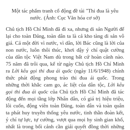
Một tác phẩm tranh cổ động đề tài "Thi đua là yêu
nước. (Ảnh: Cục Văn hóa cơ sở)
Chủ tịch Hồ Chí Minh đã đi xa, nhưng di sản Người để
lại cho toàn Đảng, toàn dân ta là cả kho tàng di sản vô
giá. Cả một đời vì nước, vì dân, lời Bác cũng là lời của
non nước, luôn thôi thúc, khơi dậy ý chí quật cường
của dân tộc Việt Nam dù trong bất cứ hoàn cảnh nào.
75 năm đã trôi qua, kể từ ngày Chủ tịch Hồ Chí Minh
ra
Lời kêu gọi thi đua ái quốc
(ngày 11/6/1948) chính
thức phát động phong trào thi đua ái quốc. Trong
những thời khắc cam go, ác liệt của dân tộc,
Lời kêu
gọi thi đua ái quốc
của Chủ tịch Hồ Chí Minh đã tác
động đến mọi tầng lớp Nhân dân, có giá trị hiệu triệu,
lôi cuốn, động viên toàn Đảng, toàn dân và toàn quân
ta phát huy truyền thống yêu nước, tinh thần đoàn kết,
ý chí tự lực, tự cường, vượt qua mọi hy sinh gian khổ,
nhất là trong bối cảnh cần giải quyết đồng thời những