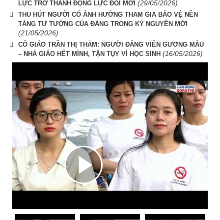
(29/05/2026)
LỰC TRỞ THÀNH ĐỘNG LỰC ĐỔI MỚI
THU HÚT NGƯỜI CÓ ẢNH HƯỞNG THAM GIA BẢO VỆ NỀN
TẢNG TƯ TƯỞNG CỦA ĐẢNG TRONG KỶ NGUYÊN MỚI
(21/05/2026)
CÔ GIÁO TRẦN THỊ THẮM: NGƯỜI ĐẢNG VIÊN GƯƠNG MẪU
(16/05/2026)
– NHÀ GIÁO HẾT MÌNH, TẬN TỤY VÌ HỌC SINH