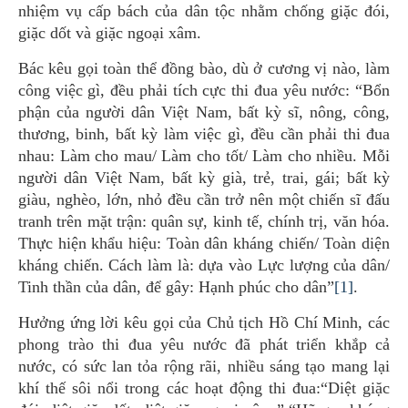
nhiệm vụ cấp bách của dân tộc nhằm chống giặc đói,
giặc dốt và giặc ngoại xâm.
Bác kêu gọi toàn thể đồng bào, dù ở cương vị nào, làm
công việc gì, đều phải tích cực thi đua yêu nước: “Bổn
phận của người dân Việt Nam, bất kỳ sĩ, nông, công,
thương, binh, bất kỳ làm việc gì, đều cần phải thi đua
nhau: Làm cho mau/ Làm cho tốt/ Làm cho nhiều. Mỗi
người dân Việt Nam, bất kỳ già, trẻ, trai, gái; bất kỳ
giàu, nghèo, lớn, nhỏ đều cần trở nên một chiến sĩ đấu
tranh trên mặt trận: quân sự, kinh tế, chính trị, văn hóa.
Thực hiện khẩu hiệu: Toàn dân kháng chiến/ Toàn diện
kháng chiến. Cách làm là: dựa vào Lực lượng của dân/
Tinh thần của dân, để gây: Hạnh phúc cho dân”
[1]
.
Hưởng ứng lời kêu gọi của Chủ tịch Hồ Chí Minh, các
phong trào thi đua yêu nước đã phát triển khắp cả
nước, có sức lan tỏa rộng rãi, nhiều sáng tạo mang lại
khí thế sôi nổi trong các hoạt động thi đua:“Diệt giặc