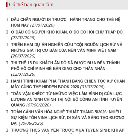
Có thể bạn quan tâm
DẤU CHÂN NGƯỜI ĐI TRƯỚC - HÀNH TRANG CHO THẾ HỆ
(27/07/2026)
HÔM NAY
Ở ĐÂU CÓ NGƯỜI KHÓ KHĂN, Ở ĐÓ CÓ HỘI CHỮ THẬP ĐỎ
(27/07/2026)
TRIỂN KHAI DỰ ÁN NGHIÊN CỨU “CỘI NGUỒN LỊCH SỬ VÀ
NHỮNG GIÁ TRỊ CƠ BẢN CỦA NỀN VĂN MINH VIỆT NAM”
(20/07/2026)
THI THỂ 15 DU KHÁCH ẤN ĐỘ ĐÃ ĐƯỢC ĐƯA ĐẾN THÀNH
PHỐ HỒ CHÍ MINH ĐỂ BÀN GIAO CHO THÂN NHÂN
(12/07/2026)
HÀNH TRÌNH KHÁM PHÁ THÀNH BANG CHIẾN TỘC XỨ CHÂN
(03/07/2026)
MÂY CÙNG THE HIDDEN BOOK 2026
“DÂN VẬN KHÉO” TỪ NHỮNG VIỆC LÀM BÌNH DỊ CỦA LỰC
LƯỢNG AN NINH CHÍNH TRỊ NỘI BỘ CÔNG AN TỈNH TUYÊN
(07/06/2026)
QUANG
TOÀN CẢNH VĂN HÓA NGHỆ THUẬT THÁNG 5/2026: NHIỀU
SỰ KIỆN TÔN VINH LỊCH SỬ, DI SẢN VÀ SÁNG TẠO ĐƯƠNG
(30/05/2026)
ĐẠI
TRƯỜNG THCS VĂN YÊN TRƯỚC MÙA TUYỂN SINH: KHI ÁP