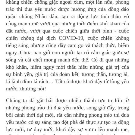
kháng chiến chống giặc ngoại xâm, một lần nữa, phong
trào thi đua yêu nước được hưởng ứng của đông đảo
quần chúng Nhân dân, tạo ra động lực tinh thần vô
cùng mạnh mẽ vượt qua những thời điểm khó khăn của
đất nước, vượt qua cuộc chiến giữa thời bình - cuộc
chiến chống đại dịch COVID-19, cuộc chiến không
tiếng súng nhưng cũng đầy cam go và thách thức, hiểm
nguy. Chưa bao giờ con người lại có cảm giác giữa sự
sống và cái chết mong manh đến thế. Có đi qua những
khó khăn, hiểm nguy mới thấu hiểu những giá trị của
sự bình yên, giá trị của đoàn kết, tương thân, tương ái,
lá lành đùm lá rách… Tất cả được khơi dậy từ lòng yêu
nước, thương nòi!
Chúng ta đã gặt hái được nhiều thành tựu to lớn từ
những phong trào thi đua yêu nước, song giờ đây, trong
bối cảnh thời đại mới, rất cần những phong trào thi đua
yêu nước có sự sáng tạo đột phá để thực sự tạo ra động
lực mới, tư duy mới, khơi dậy sự vươn lên mạnh mẽ,