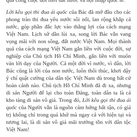
quả công cuộc đổi mới đất nước và hội nhập quốc tế.
Lời kêu gọi thi đua ái quốc
của Bác đã mở đầu cho các
phong trào thi đua yêu nước sôi nổi, lan rộng khắp cả
nước, góp phần đắc lực vào thắng lợi của cách mạng
Việt Nam. Lịch sử dần lùi xa, song lời Bác vẫn vang
vọng mãi với non sông, đất nước Việt Nam. Mọi thành
quả của cách mạng Việt Nam gắn liền với cuộc đời, sự
nghiệp của Chủ tịch Hồ Chí Minh, gắn liền với muôn
vàn lời dạy của Người. Cả một đời vì nước, vì dân, lời
Bác cũng là lời của non nước, luôn thôi thúc, khơi dậy
ý chí quật cường của dân tộc Việt Nam dù trong bất cứ
hoàn cảnh nào. Chủ tịch Hồ Chí Minh đã đi xa, nhưng
di sản Người để lại cho toàn Đảng, toàn dân ta là cả
kho tàng di sản vô giá. Trong đó,
Lời kêu gọi thi đua ái
quốc
của Người vẫn là nguồn cảm hứng bất tận, có giá
trị không chỉ trong quá khứ mà ngay cả với hiện tại và
tương lai, là di sản vô giá mãi trường tồn với dân tộc
Việt Nam!