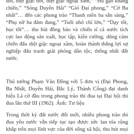
đói, diệt giặc dốt, diệt giặc ngoại xâm,” “Hũ gạo kháng
chiến,” “Sóng Duyên Hải” “Gió Đại phong,” “Cờ Ba
nhất”… đến các phong trào “Thanh niên ba sẵn sàng,”
“Phụ nữ ba đảm đang,” “Tuổi nhỏ chí lớn,” “Dạy tốt,
học tốt”… thu hút đồng bào và chiến sĩ cả nước tích
cực lao động sản xuất, học tập, kiên cường, dũng cảm
chiến đấu diệt giặc ngoại xâm, hoàn thành thắng lợi sự
nghiệp đấu tranh giải phóng dân tộc, thống nhất đất
nước.
Thủ tướng Phạm Văn Đồng với 5 đơn vị (Đại Phong,
Ba Nhất, Duyên Hải, Bắc Lý, Thành Công) đạt danh
hiệu Lá cờ đầu trong phong trào thi đua tại Đại hội thi
đua lần thứ III (1962). Ảnh: Tư liệu
Trong thời kỳ đất nước đổi mới, nhiều phong trào thi
đua yêu nước vẫn tiếp tục tạo được sức lan tỏa rộng
khắp trên mọi lĩnh vực của đời sống xã hội, thu hút mọi