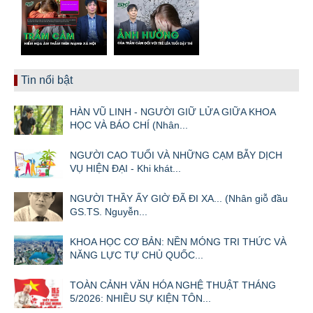
Tin nổi bật
HÀN VŨ LINH - NGƯỜI GIỮ LỬA GIỮA KHOA
HỌC VÀ BÁO CHÍ (Nhân...
NGƯỜI CAO TUỔI VÀ NHỮNG CẠM BẪY DỊCH
VỤ HIỆN ĐẠI - Khi khát...
NGƯỜI THẦY ẤY GIỜ ĐÃ ĐI XA... (Nhân giỗ đầu
GS.TS. Nguyễn...
KHOA HỌC CƠ BẢN: NỀN MÓNG TRI THỨC VÀ
NĂNG LỰC TỰ CHỦ QUỐC...
TOÀN CẢNH VĂN HÓA NGHỆ THUẬT THÁNG
5/2026: NHIỀU SỰ KIỆN TÔN...