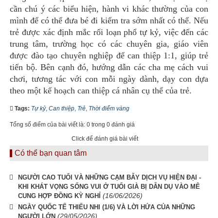
cần chú ý các biểu hiện, hành vi khác thường của con
mình để có thể đưa bé đi kiểm tra sớm nhất có thể. Nếu
trẻ được xác định mắc rối loạn phổ tự kỷ, việc đến các
trung tâm, trường học có các chuyên gia, giáo viên
được đào tạo chuyên nghiệp để can thiệp 1:1, giúp trẻ
tiến bộ. Bên cạnh đó, hướng dẫn các cha mẹ cách vui
chơi, tương tác với con mỗi ngày dành, dạy con dựa
theo một kế hoạch can thiệp cá nhân cụ thể của trẻ.
Tags:
Tự kỷ
,
Can thiệp
,
Trẻ
,
Thời điểm vàng
Tổng số điểm của bài viết là: 0 trong 0 đánh giá
Click để đánh giá bài viết
Có thể bạn quan tâm
NGƯỜI CAO TUỔI VÀ NHỮNG CẠM BẪY DỊCH VỤ HIỆN ĐẠI -
KHI KHÁT VỌNG SỐNG VUI Ở TUỔI GIÀ BỊ DẪN DỤ VÀO MÊ
(16/06/2026)
CUNG HỢP ĐỒNG KỲ NGHỈ
NGÀY QUỐC TẾ THIẾU NHI (1/6) VÀ LỜI HỨA CỦA NHỮNG
(29/05/2026)
NGƯỜI LỚN