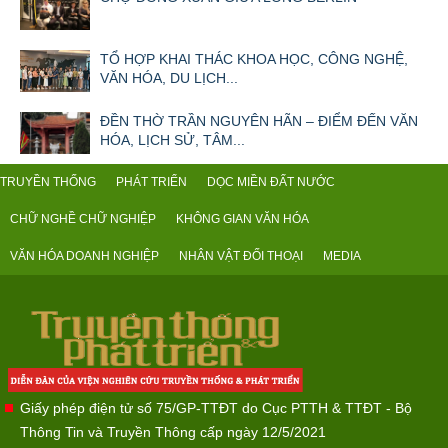
TỔ HỢP KHAI THÁC KHOA HỌC, CÔNG NGHỆ,
VĂN HÓA, DU LỊCH...
ĐỀN THỜ TRẦN NGUYÊN HÃN – ĐIỂM ĐẾN VĂN
HÓA, LỊCH SỬ, TÂM...
TRUYỀN THỐNG
PHÁT TRIỂN
DỌC MIỀN ĐẤT NƯỚC
CHỮ NGHỀ CHỮ NGHIỆP
KHÔNG GIAN VĂN HÓA
VĂN HÓA DOANH NGHIỆP
NHÂN VẬT ĐỐI THOẠI
MEDIA
Giấy phép điện tử số 75/GP-TTĐT do Cục PTTH & TTĐT - Bộ
Thông Tin và Truyền Thông cấp ngày 12/5/2021