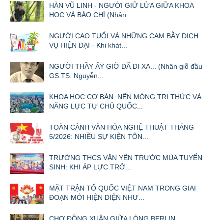
HÀN VŨ LINH - NGƯỜI GIỮ LỬA GIỮA KHOA
HỌC VÀ BÁO CHÍ (Nhân...
NGƯỜI CAO TUỔI VÀ NHỮNG CẠM BẪY DỊCH
VỤ HIỆN ĐẠI - Khi khát...
NGƯỜI THẦY ẤY GIỜ ĐÃ ĐI XA... (Nhân giỗ đầu
GS.TS. Nguyễn...
KHOA HỌC CƠ BẢN: NỀN MÓNG TRI THỨC VÀ
NĂNG LỰC TỰ CHỦ QUỐC...
TOÀN CẢNH VĂN HÓA NGHỆ THUẬT THÁNG
5/2026: NHIỀU SỰ KIỆN TÔN...
TRƯỜNG THCS VĂN YÊN TRƯỚC MÙA TUYỂN
SINH: KHI ÁP LỰC TRỞ...
MẶT TRẬN TỔ QUỐC VIỆT NAM TRONG GIAI
ĐOẠN MỚI HIỆN DIỆN NHƯ...
CHỢ ĐỒNG XUÂN GIỮA LÒNG BERLIN