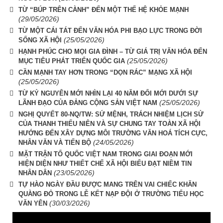
TỪ “BÚP TRÊN CÀNH” ĐẾN MỘT THẾ HỆ KHỎE MẠNH
(29/05/2026)
TỪ MỘT CÁI TÁT ĐẾN VĂN HÓA PHI BẠO LỰC TRONG ĐỜI
(25/05/2026)
SỐNG XÃ HỘI
HẠNH PHÚC CHO MỌI GIA ĐÌNH – TỪ GIÁ TRỊ VĂN HÓA ĐẾN
(25/05/2026)
MỤC TIÊU PHÁT TRIỂN QUỐC GIA
CẦN MẠNH TAY HƠN TRONG “DỌN RÁC” MẠNG XÃ HỘI
(25/05/2026)
TỪ KỶ NGUYÊN MỚI NHÌN LẠI 40 NĂM ĐỔI MỚI DƯỚI SỰ
(25/05/2026)
LÃNH ĐẠO CỦA ĐẢNG CỘNG SẢN VIỆT NAM
NGHỊ QUYẾT 80-NQ/TW: SỨ MỆNH, TRÁCH NHIỆM LỊCH SỬ
CỦA THANH THIẾU NIÊN VÀ SỰ CHUNG TAY TOÀN XÃ HỘI
HƯỚNG ĐẾN XÂY DỰNG MÔI TRƯỜNG VĂN HOÁ TÍCH CỰC,
(24/05/2026)
NHÂN VĂN VÀ TIẾN BỘ
MẶT TRẬN TỔ QUỐC VIỆT NAM TRONG GIAI ĐOẠN MỚI
HIỆN DIỆN NHƯ THIẾT CHẾ XÃ HỘI BIỂU ĐẠT NIỀM TIN
(23/05/2026)
NHÂN DÂN
TỰ HÀO NGÀY ĐẦU ĐƯỢC MANG TRÊN VAI CHIẾC KHĂN
QUÀNG ĐỎ TRONG LỄ KẾT NẠP ĐỘI Ở TRƯỜNG TIỂU HỌC
(30/03/2026)
VĂN YÊN