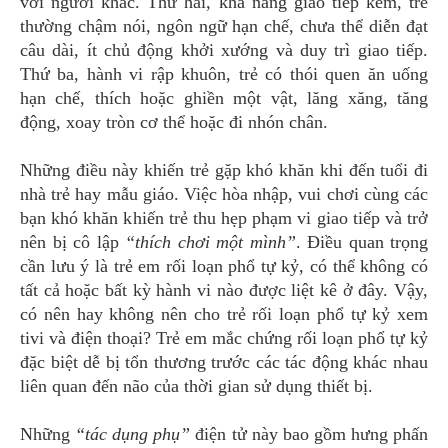
với người khác. Thứ hai, khả năng giao tiếp kém, trẻ
thường chậm nói, ngôn ngữ hạn chế, chưa thể diễn đạt
câu dài, ít chủ động khởi xướng và duy trì giao tiếp.
Thứ ba, hành vi rập khuôn, trẻ có thói quen ăn uống
hạn chế, thích hoặc ghiền một vật, lăng xăng, tăng
động, xoay tròn cơ thể hoặc đi nhón chân.
Những điều này khiến trẻ gặp khó khăn khi đến tuổi đi
nhà trẻ hay mẫu giáo. Việc hòa nhập, vui chơi cùng các
bạn khó khăn khiến trẻ thu hẹp phạm vi giao tiếp và trở
nên bị cô lập
“thích chơi một mình”
. Điều quan trọng
cần lưu ý là trẻ em rối loạn phổ tự kỷ, có thể không có
tất cả hoặc bất kỳ hành vi nào được liệt kê ở đây. Vậy,
có nên hay không nên cho trẻ rối loạn phổ tự kỷ xem
tivi và điện thoại? Trẻ em mắc chứng rối loạn phổ tự kỷ
đặc biệt dễ bị tổn thương trước các tác động khác nhau
liên quan đến não của thời gian sử dụng thiết bị.
Những
“tác dụng phụ”
điện tử này bao gồm hưng phấn