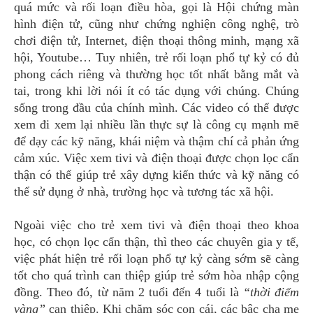
quá mức và rối loạn điều hòa, gọi là Hội chứng màn
hình điện tử, cũng như chứng nghiện công nghệ, trò
chơi điện tử, Internet, điện thoại thông minh, mạng xã
hội, Youtube… Tuy nhiên, trẻ rối loạn phổ tự kỷ có đủ
phong cách riêng và thường học tốt nhất bằng mắt và
tai, trong khi lời nói ít có tác dụng với chúng. Chúng
sống trong đầu của chính mình. Các video có thể được
xem đi xem lại nhiều lần thực sự là công cụ mạnh mẽ
để dạy các kỹ năng, khái niệm và thậm chí cả phản ứng
cảm xúc. Việc xem tivi và điện thoại được chọn lọc cẩn
thận có thể giúp trẻ xây dựng kiến ​​thức và kỹ năng có
thể sử dụng ở nhà, trường học và tương tác xã hội.
Ngoài việc cho trẻ xem tivi và điện thoại theo khoa
học, có chọn lọc cẩn thận, thì theo các chuyên gia y tế,
việc phát hiện trẻ rối loạn phổ tự kỷ càng sớm sẽ càng
tốt cho quá trình can thiệp giúp trẻ sớm hòa nhập cộng
đồng. Theo đó, từ năm 2 tuổi đến 4 tuổi là
“thời điểm
vàng”
can thiệp. Khi chăm sóc con cái, các bậc cha mẹ