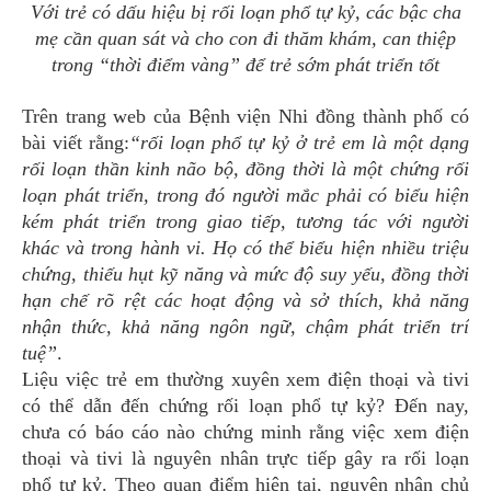
Với trẻ có dấu hiệu bị rối loạn phổ tự kỷ, các bậc cha
mẹ cần quan sát và cho con đi thăm khám, can thiệp
trong “thời điểm vàng” để trẻ sớm phát triển tốt
Trên trang web của Bệnh viện Nhi đồng thành phố có
bài viết rằng:
“rối loạn phổ tự kỷ ở trẻ em là một dạng
rối loạn thần kinh não bộ, đồng thời là một chứng rối
loạn phát triển, trong đó người mắc phải có biểu hiện
kém phát triển trong giao tiếp, tương tác với người
khác và trong hành vi. Họ có thể biểu hiện nhiều triệu
chứng, thiếu hụt kỹ năng và mức độ suy yếu, đồng thời
hạn chế rõ rệt các hoạt động và sở thích, khả năng
nhận thức, khả năng ngôn ngữ, chậm phát triển trí
tuệ”
.
Liệu việc trẻ em thường xuyên xem điện thoại và tivi
có thể dẫn đến chứng rối loạn phổ tự kỷ? Đến nay,
chưa có báo cáo nào chứng minh rằng việc xem điện
thoại và tivi là nguyên nhân trực tiếp gây ra rối loạn
phổ tự kỷ. Theo quan điểm hiện tại, nguyên nhân chủ