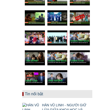
Tin nổi bật
HÀN VŨ LINH - NGƯỜI GIỮ
LỬA GIỮA KHOA HỌC VÀ