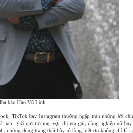
hà báo Hàn Vũ Linh
ook, TikTok hay Instagram thường ngập tràn những lời chúc
à nam giới gửi tới mẹ, vợ, chị em gái, đồng nghiệp nữ hay
h, những dòng trạng thái bày tỏ lòng biết ơn không chỉ là sự