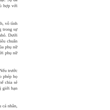
ù hợp với
h, vô tình
g trong sự
 nhỏ. Dưới
tiêu chuẩn
của phụ nữ
ười phụ nữ
 Nếu trước
ho phép họ
hể chia sẻ
ị giới hạn
u cá nhân,