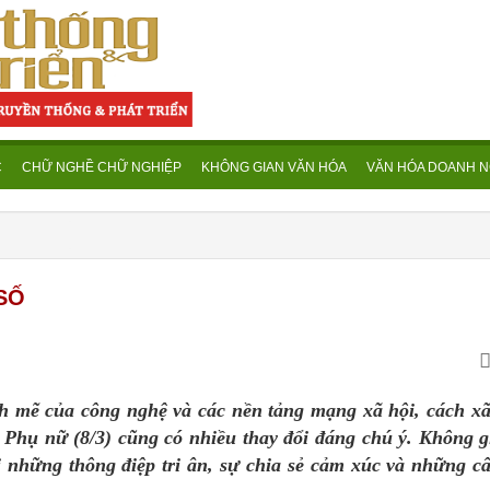
C
CHỮ NGHỀ CHỮ NGHIỆP
KHÔNG GIAN VĂN HÓA
VĂN HÓA DOANH N
 SỐ
h mẽ của công nghệ và các nền tảng mạng xã hội, cách xã
 Phụ nữ (8/3) cũng có nhiều thay đổi đáng chú ý. Không 
 những thông điệp tri ân, sự chia sẻ cảm xúc và những c