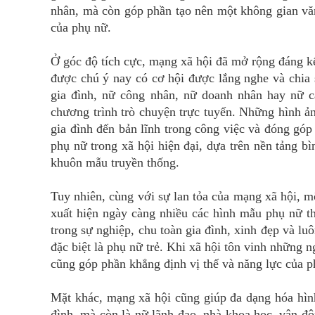
nhân, mà còn góp phần tạo nên một không gian văn
của phụ nữ.
Ở góc độ tích cực, mạng xã hội đã mở rộng đáng kể
được chú ý nay có cơ hội được lắng nghe và chia
gia đình, nữ công nhân, nữ doanh nhân hay nữ cá
chương trình trò chuyện trực tuyến. Những hình ản
gia đình đến bản lĩnh trong công việc và đóng góp
phụ nữ trong xã hội hiện đại, dựa trên nền tảng b
khuôn mẫu truyền thống.
Tuy nhiên, cùng với sự lan tỏa của mạng xã hội, m
xuất hiện ngày càng nhiều các hình mẫu phụ nữ th
trong sự nghiệp, chu toàn gia đình, xinh đẹp và l
đặc biệt là phụ nữ trẻ. Khi xã hội tôn vinh những
cũng góp phần khẳng định vị thế và năng lực của ph
Mặt khác, mạng xã hội cũng giúp đa dạng hóa hìn
đình, mà còn là nữ lãnh đạo, nhà khoa học, vận độ