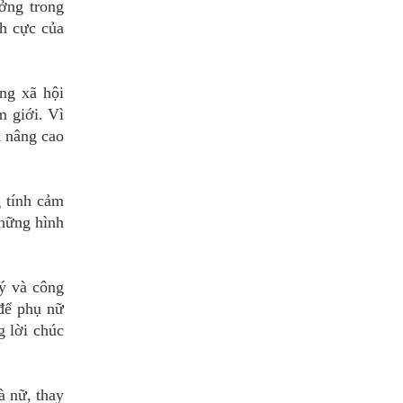
ưởng trong
ch cực của
ng xã hội
m giới. Vì
à nâng cao
g tính cảm
những hình
lý và công
 để phụ nữ
g lời chúc
à nữ, thay