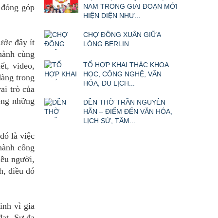
NAM TRONG GIAI ĐOẠN MỚI
à đóng góp
HIỆN DIỆN NHƯ...
CHỢ ĐỒNG XUÂN GIỮA
ước đây ít
LÒNG BERLIN
hành cùng
TỔ HỢP KHAI THÁC KHOA
t, video,
HỌC, CÔNG NGHỆ, VĂN
dàng trong
HÓA, DU LỊCH...
ai trò của
rong những
ĐỀN THỜ TRẦN NGUYÊN
HÃN – ĐIỂM ĐẾN VĂN HÓA,
LỊCH SỬ, TÂM...
đó là việc
hành công
iều người,
h, điều đó
inh vì gia
đạt. Sự đa