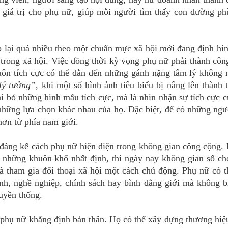
 giá trị cho phụ nữ, giúp mỗi người tìm thấy con đường ph
 lại quá nhiều theo một chuẩn mực xã hội mới đang định hìn
 trong xã hội. Việc đồng thời kỳ vọng phụ nữ phải thành côn
 luôn tích cực có thể dẫn đến những gánh nặng tâm lý không
lý tưởng”,
khi một số hình ảnh tiêu biểu bị nâng lên thành 
oại bỏ những hình mẫu tích cực, mà là nhìn nhận sự tích cực 
 những lựa chọn khác nhau của họ. Đặc biệt, để có những ng
hơn từ phía nam giới.
đáng kể cách phụ nữ hiện diện trong không gian công cộng.
g những khuôn khổ nhất định, thì ngày nay không gian số c
à tham gia đối thoại xã hội một cách chủ động. Phụ nữ có t
ình, nghề nghiệp, chính sách hay bình đẳng giới mà không b
ruyền thống.
phụ nữ khẳng định bản thân. Họ có thể xây dựng thương hiệ