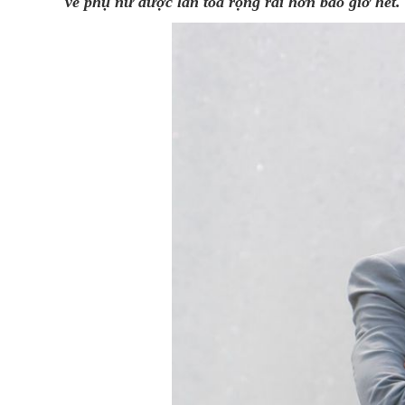
về phụ nữ được lan tỏa rộng rãi hơn bao giờ hết.