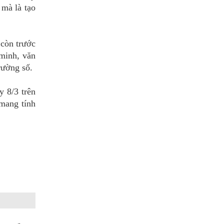
mà là tạo
 còn trước
 minh, văn
rường số.
y 8/3 trên
 mang tính