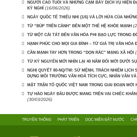
NGƯỜI CAO TUỔI VÀ NHỮNG CẠM BẪY DỊCH VỤ HIỆN ĐẠ
(16/06/2026)
KỲ NGHỈ
NGÀY QUỐC TẾ THIẾU NHI (1/6) VÀ LỜI HỨA CỦA NHỮ
(
TỪ “BÚP TRÊN CÀNH” ĐẾN MỘT THẾ HỆ KHỎE MẠNH
TỪ MỘT CÁI TÁT ĐẾN VĂN HÓA PHI BẠO LỰC TRONG Đ
HẠNH PHÚC CHO MỌI GIA ĐÌNH – TỪ GIÁ TRỊ VĂN HÓA 
CẦN MẠNH TAY HƠN TRONG “DỌN RÁC” MẠNG XÃ HỘI
TỪ KỶ NGUYÊN MỚI NHÌN LẠI 40 NĂM ĐỔI MỚI DƯỚI 
NGHỊ QUYẾT 80-NQ/TW: SỨ MỆNH, TRÁCH NHIỆM LỊCH
DỰNG MÔI TRƯỜNG VĂN HOÁ TÍCH CỰC, NHÂN VĂN VÀ
MẶT TRẬN TỔ QUỐC VIỆT NAM TRONG GIAI ĐOẠN MỚI H
TỰ HÀO NGÀY ĐẦU ĐƯỢC MANG TRÊN VAI CHIẾC KHĂN
(30/03/2026)
TRUYỀN THỐNG
PHÁT TRIỂN
DỌC MIỀN ĐẤT NƯỚC
CH