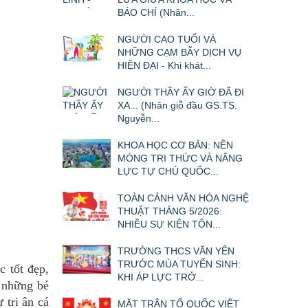
BÁO CHÍ (Nhân...
NGƯỜI CAO TUỔI VÀ
NHỮNG CẠM BẪY DỊCH VỤ
HIỆN ĐẠI - Khi khát...
NGƯỜI THẦY ẤY GIỜ ĐÃ ĐI
XA... (Nhân giỗ đầu GS.TS.
Nguyễn...
KHOA HỌC CƠ BẢN: NỀN
MÓNG TRI THỨC VÀ NĂNG
LỰC TỰ CHỦ QUỐC...
TOÀN CẢNH VĂN HÓA NGHỆ
THUẬT THÁNG 5/2026:
NHIỀU SỰ KIỆN TÔN...
TRƯỜNG THCS VĂN YÊN
TRƯỚC MÙA TUYỂN SINH:
 tốt đẹp,
KHI ÁP LỰC TRỞ...
 những bé
 tri ân cá
MẶT TRẬN TỔ QUỐC VIỆT