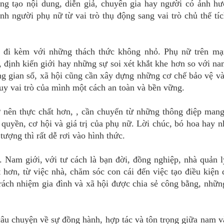
sáng tạo nội dung, diễn giả, chuyên gia hay người có ảnh h
h người phụ nữ từ vai trò thụ động sang vai trò chủ thể tí
g đi kèm với những thách thức không nhỏ. Phụ nữ trên mạ
, định kiến giới hay những sự soi xét khắt khe hơn so với na
ng gian số, xã hội cũng cần xây dựng những cơ chế bảo vệ v
uy vai trò của mình một cách an toàn và bền vững.
ở nên thực chất hơn, , cần chuyển từ những thông điệp man
quyền, cơ hội và giá trị của phụ nữ. Lời chúc, bó hoa hay 
tượng thì rất dễ rơi vào hình thức.
. Nam giới, với tư cách là bạn đời, đồng nghiệp, nhà quản 
t hơn, từ việc nhà, chăm sóc con cái đến việc tạo điều kiện
trách nhiệm gia đình và xã hội được chia sẻ công bằng, nhữn
âu chuyện về sự đồng hành, hợp tác và tôn trọng giữa nam v