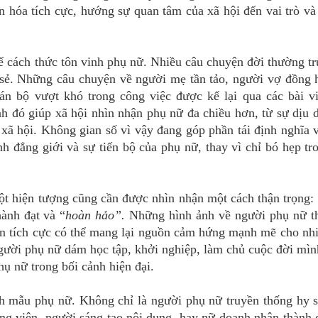
 hóa tích cực, hướng sự quan tâm của xã hội đến vai trò v
 cách thức tôn vinh phụ nữ. Nhiều câu chuyện đời thường tr
 sẻ. Những câu chuyện về người mẹ tần tảo, người vợ đồng 
n bộ vượt khó trong công việc được kể lại qua các bài viế
h đó giúp xã hội nhìn nhận phụ nữ đa chiều hơn, từ sự dịu 
 xã hội. Không gian số vì vậy đang góp phần tái định nghĩa v
ình đẳng giới và sự tiến bộ của phụ nữ, thay vì chỉ bó hẹp t
ột hiện tượng cũng cần được nhìn nhận một cách thận trọng: 
ành đạt và “
hoàn hảo”.
Những hình ảnh về người phụ nữ t
uôn tích cực có thể mang lại nguồn cảm hứng mạnh mẽ cho nh
 người phụ nữ dám học tập, khởi nghiệp, làm chủ cuộc đời mìn
ụ nữ trong bối cảnh hiện đại.
h mẫu phụ nữ. Không chỉ là người phụ nữ truyền thống hy s
ng viên, người sáng tạo nội dung, hay nữ doanh nhân thành 