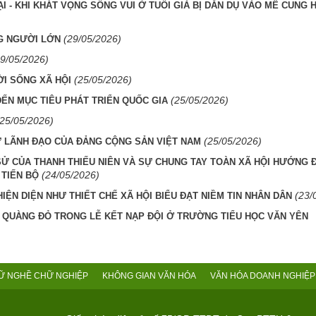
I - KHI KHÁT VỌNG SỐNG VUI Ở TUỔI GIÀ BỊ DẪN DỤ VÀO MÊ CUNG
(29/05/2026)
NG NGƯỜI LỚN
29/05/2026)
(25/05/2026)
ỜI SỐNG XÃ HỘI
(25/05/2026)
ĐẾN MỤC TIÊU PHÁT TRIỂN QUỐC GIA
(25/05/2026)
(25/05/2026)
SỰ LÃNH ĐẠO CỦA ĐẢNG CỘNG SẢN VIỆT NAM
 SỬ CỦA THANH THIẾU NIÊN VÀ SỰ CHUNG TAY TOÀN XÃ HỘI HƯỚNG 
(24/05/2026)
 TIẾN BỘ
(23/
IỆN DIỆN NHƯ THIẾT CHẾ XÃ HỘI BIỂU ĐẠT NIỀM TIN NHÂN DÂN
 QUÀNG ĐỎ TRONG LỄ KẾT NẠP ĐỘI Ở TRƯỜNG TIỂU HỌC VĂN YÊN
Ữ NGHỀ CHỮ NGHIỆP
KHÔNG GIAN VĂN HÓA
VĂN HÓA DOANH NGHIỆP