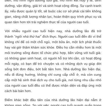
biến, mô hình nghỉ dưỡng tuổi già, mô hình kết hợp y tế, dinh
dưỡng, vận động, giải trí và sinh hoạt cộng đồng. Sự cạnh tranh
ấy, nếu được quản lý tốt, sẽ buộc các cơ sở phải cải tiến không
gian, nâng chất lượng nhân lực, hoàn thiện quy trình phục vụ và
quan tâm hơn tới trải nghiệm thực tế của người cao tuổi.
Với nhiều người cao tuổi hiện nay, nhà dưỡng lão đã trở
thành
“ngôi nhà thứ hai”
đích thực. Người cao tuổi đến đó vì thế
không chỉ để có một chỗ ngủ, một bữa ăn, một lịch phát thuốc
hay vài giờ thăm khám sức khỏe. Điều họ cần nhiều hơn là một
môi trường sống được tổ chức phù hợp, bền vững với tuổi già:
có không gian sinh hoạt, có người hỗ trợ khi cần, có hoạt động
mỗi ngày, có bạn để trò chuyện và có những dịch vụ giúp đời
sống bớt đơn điệu, bớt bất tiện hơn. Nhà dưỡng lão hiện đại,
nếu đi đúng hướng, không chỉ cung cấp chỗ ở, mà còn cung
cấp một hệ sinh thái dịch vụ cho tuổi già, nơi từng nhu cầu nhỏ
của người cao tuổi đều có thể được nhận diện và đáp ứng một
cách bài bản hơn.
Điểm khác biệt đầu tiên của nhà dưỡng lão hiện đại nằm ở
không gian sống. So với việc người cao tuổi quanh quẩn trong