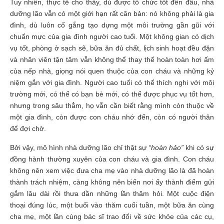
Tuy nhiên, thực tế cho thấy, dù được tổ chức tốt đến đâu, nhà
dưỡng lão vẫn có một giới hạn rất căn bản: nó không phải là gia
đình, dù luôn cố gắng tạo dựng một môi trường gần gũi với
chuẩn mực của gia đình người cao tuổi. Một không gian có dịch
vụ tốt, phòng ở sạch sẽ, bữa ăn đủ chất, lịch sinh hoạt đều đặn
và nhân viên tận tâm vẫn không thể thay thế hoàn toàn hơi ấm
của nếp nhà, giọng nói quen thuộc của con cháu và những kỷ
niệm gắn với gia đình. Người cao tuổi có thể thích nghi với môi
trường mới, có thể có bạn bè mới, có thể được phục vụ tốt hơn,
nhưng trong sâu thẳm, họ vẫn cần biết rằng mình còn thuộc về
một gia đình, còn được con cháu nhớ đến, còn có người thân
để đợi chờ.
Bởi vậy, mô hình nhà dưỡng lão chỉ thật sự
“hoàn hảo”
khi có sự
đồng hành thường xuyên của con cháu và gia đình. Con cháu
không nên xem việc đưa cha mẹ vào nhà dưỡng lão là đã hoàn
thành trách nhiệm, càng không nên biến nơi ấy thành điểm gửi
gắm lâu dài rồi thưa dần những lần thăm hỏi. Một cuộc điện
thoại đúng lúc, một buổi vào thăm cuối tuần, một bữa ăn cùng
cha mẹ, một lần cùng bác sĩ trao đổi về sức khỏe của các cụ,