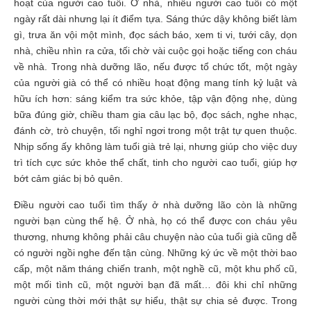
hoạt của người cao tuổi. Ở nhà, nhiều người cao tuổi có một
ngày rất dài nhưng lại ít điểm tựa. Sáng thức dậy không biết làm
gì, trưa ăn vội một mình, đọc sách báo, xem ti vi, tưới cây, dọn
nhà, chiều nhìn ra cửa, tối chờ vài cuộc gọi hoặc tiếng con cháu
về nhà. Trong nhà dưỡng lão, nếu được tổ chức tốt, một ngày
của người già có thể có nhiều hoạt động mang tính kỷ luật và
hữu ích hơn: sáng kiểm tra sức khỏe, tập vận động nhẹ, dùng
bữa đúng giờ, chiều tham gia câu lạc bộ, đọc sách, nghe nhạc,
đánh cờ, trò chuyện, tối nghỉ ngơi trong một trật tự quen thuộc.
Nhịp sống ấy không làm tuổi già trẻ lại, nhưng giúp cho việc duy
trì tích cực sức khỏe thể chất, tinh cho người cao tuổi, giúp hợ
bớt cảm giác bị bỏ quên.
Điều người cao tuổi tìm thấy ở nhà dưỡng lão còn là những
người bạn cùng thế hệ. Ở nhà, họ có thể được con cháu yêu
thương, nhưng không phải câu chuyện nào của tuổi già cũng dễ
có người ngồi nghe đến tận cùng. Những ký ức về một thời bao
cấp, một năm tháng chiến tranh, một nghề cũ, một khu phố cũ,
một mối tình cũ, một người bạn đã mất… đôi khi chỉ những
người cùng thời mới thật sự hiểu, thật sự chia sẻ được. Trong