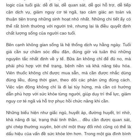
logic của tuổi già: dễ đi lại, dễ quan sát, dễ gọi hỗ trợ, dễ tiếp
cận dịch vụ, giảm nguy cơ té ngã, tạo cảm giác an toàn và
thuận tiện trong những sinh hoạt nhỏ nhất. Những chi tiết ấy có
thể rất bình thường với người trẻ, nhưng lại là điều quyết định
chất lượng sống của người cao tuổi.
Bên cạnh không gian sống là hệ thống dịch vụ hằng ngày. Tuổi
già cần sự chăm sóc đều đặn, đúng giờ và tuân thủ những
nguyên tắc nhất định về y tế. Bữa ăn không chỉ để đủ no, mà
phải phù hợp với thể trạng, bệnh nền và khả năng tiêu hóa.
Viên thuốc không chỉ được mua sẵn, mà cần được nhắc dùng
đúng liều, đúng thời gian, theo dõi các phản ứng đúng cách.
Việc vận động không chỉ là đi lại tùy hứng, mà cần có hướng
dẫn phù hợp với sức khỏe từng người, giúp duy trì thể lực, giảm
nguy cơ té ngã và hỗ trợ phục hồi chức năng khi cần.
Những biểu hiện như giấc ngủ, huyết áp, đường huyết, trí nhớ,
khả năng đi lại, trạng thái tinh thần… đều cần được quan sát,
ghi chép thường xuyên, bởi chỉ một thay đổi nhỏ cũng có thể là
dấu hiệu của vấn đề sức khỏe lớn hơn. Trong một gia đình bình