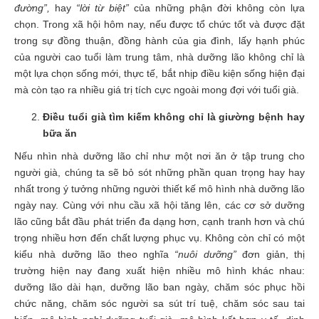
đường”,
hay
“lời từ biệt”
của những phận đời không còn lựa
chọn. Trong xã hội hôm nay, nếu được tổ chức tốt và được đặt
trong sự đồng thuận, đồng hành của gia đình, lấy hạnh phúc
của người cao tuổi làm trung tâm, nhà dưỡng lão không chỉ là
một lựa chọn sống mới, thực tế, bắt nhịp điều kiện sống hiện đại
mà còn tạo ra nhiều giá trị tích cực ngoài mong đợi với tuổi già.
Điều tuổi già tìm kiếm không chỉ là giường bệnh hay
bữa ăn
Nếu nhìn nhà dưỡng lão chỉ như một nơi ăn ở tập trung cho
người già, chúng ta sẽ bỏ sót những phần quan trọng hay hay
nhất trong ý tưởng những người thiết kế mô hình nhà dưỡng lão
ngày nay. Cùng với nhu cầu xã hội tăng lên, các cơ sở dưỡng
lão cũng bắt đầu phát triển đa dạng hơn, cạnh tranh hơn và chú
trọng nhiều hơn đến chất lượng phục vụ. Không còn chỉ có một
kiểu nhà dưỡng lão theo nghĩa
“nuôi dưỡng”
đơn giản, thị
trường hiện nay đang xuất hiện nhiều mô hình khác nhau:
dưỡng lão dài hạn, dưỡng lão ban ngày, chăm sóc phục hồi
chức năng, chăm sóc người sa sút trí tuệ, chăm sóc sau tai