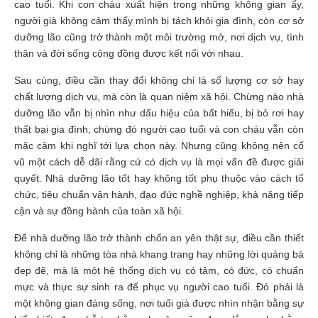
cao tuổi. Khi con cháu xuất hiện trong những không gian ấy,
người già không cảm thấy mình bị tách khỏi gia đình, còn cơ sở
dưỡng lão cũng trở thành một môi trường mở, nơi dịch vụ, tình
thân và đời sống cộng đồng được kết nối với nhau.
Sau cùng, điều cần thay đổi không chỉ là số lượng cơ sở hay
chất lượng dịch vụ, mà còn là quan niệm xã hội. Chừng nào nhà
dưỡng lão vẫn bị nhìn như dấu hiệu của bất hiếu, bị bỏ rơi hay
thất bại gia đình, chừng đó người cao tuổi và con cháu vẫn còn
mặc cảm khi nghĩ tới lựa chọn này. Nhưng cũng không nên cổ
vũ một cách dễ dãi rằng cứ có dịch vụ là mọi vấn đề được giải
quyết. Nhà dưỡng lão tốt hay không tốt phụ thuộc vào cách tổ
chức, tiêu chuẩn vận hành, đạo đức nghề nghiệp, khả năng tiếp
cận và sự đồng hành của toàn xã hội.
Để nhà dưỡng lão trở thành chốn an yên thật sự, điều cần thiết
không chỉ là những tòa nhà khang trang hay những lời quảng bá
đẹp đẽ, mà là một hệ thống dịch vụ có tâm, có đức, có chuẩn
mực và thực sự sinh ra để phục vụ người cao tuổi. Đó phải là
một không gian đáng sống, nơi tuổi già được nhìn nhận bằng sự