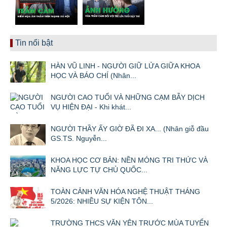
Tin nổi bật
HÀN VŨ LINH - NGƯỜI GIỮ LỬA GIỮA KHOA
HỌC VÀ BÁO CHÍ (Nhân...
NGƯỜI CAO TUỔI VÀ NHỮNG CẠM BẪY DỊCH
VỤ HIỆN ĐẠI - Khi khát...
NGƯỜI THẦY ẤY GIỜ ĐÃ ĐI XA... (Nhân giỗ đầu
GS.TS. Nguyễn...
KHOA HỌC CƠ BẢN: NỀN MÓNG TRI THỨC VÀ
NĂNG LỰC TỰ CHỦ QUỐC...
TOÀN CẢNH VĂN HÓA NGHỆ THUẬT THÁNG
5/2026: NHIỀU SỰ KIỆN TÔN...
TRƯỜNG THCS VĂN YÊN TRƯỚC MÙA TUYỂN