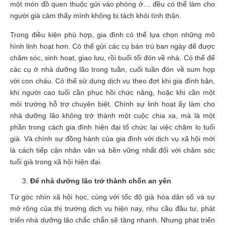
một món đồ quen thuộc gửi vào phòng ở… đều có thể làm cho
người già cảm thấy mình không bị tách khỏi tình thân.
Trong điều kiện phù hợp, gia đình có thể lựa chọn những mô
hình linh hoạt hơn. Có thể gửi các cụ bán trú ban ngày để được
chăm sóc, sinh hoạt, giao lưu, rồi buổi tối đón về nhà. Có thể để
các cụ ở nhà dưỡng lão trong tuần, cuối tuần đón về sum họp
với con cháu. Có thể sử dụng dịch vụ theo đợt khi gia đình bận,
khi người cao tuổi cần phục hồi chức năng, hoặc khi cần một
môi trường hỗ trợ chuyên biệt. Chính sự linh hoạt ấy làm cho
nhà dưỡng lão không trở thành một cuộc chia xa, mà là một
phần trong cách gia đình hiện đại tổ chức lại việc chăm lo tuổi
già. Và chính sự đồng hành của gia đình với dịch vụ xã hội mới
là cách tiếp cận nhân văn và bền vững nhất đối với chăm sóc
tuổi già trong xã hội hiện đại.
Để nhà dưỡng lão trở thành chốn an yên
Từ góc nhìn xã hội học, cùng với tốc độ già hóa dân số và sự
mở rộng của thị trường dịch vụ hiện nay, nhu cầu đầu tư, phát
triển nhà dưỡng lão chắc chắn sẽ tăng nhanh. Nhưng phát triển