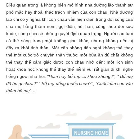
Điều quan trọng là không biến mô hình nhà dưỡng lão thành sự
phó mặc hay thoái thác trách nhiệm của con cháu. Nhà dưỡng
lão chỉ có ý nghĩa khi con cháu vẫn hiện diện trong đời sống của
cha mẹ bằng thăm nom, gọi điện, hỏi han, cùng theo dõi sức
khỏe, cùng chia sẻ những quyết định quan trọng. Người cao tuổi
có thể sống trong một không gian khác, nhưng không nên bị
đẩy ra khỏi tình thân. Một căn phòng tiện nghi không thể thay
thế một cuộc trò chuyện thân thuộc; một bữa ăn đủ chất không
thể thay thế cảm giác được con cháu nhớ đến; một lịch sinh
hoạt khoa học không thể thay thế niềm vui rất giản dị khi nghe
tiếng người nhà hỏi:
“Hôm nay bố mẹ có khỏe không?”; “ Bố mẹ
đã ăn gì chưa?” “ Bố mẹ uống thuốc chưa?”, “Cuối tuần con vào
thăm bố mẹ”…