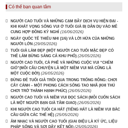
Có thể bạn quan tâm
NGƯỜI CAO TUỔI VÀ NHỮNG CẠM BẪY DỊCH VỤ HIỆN ĐẠI -
KHI KHÁT VỌNG SỐNG VUI Ở TUỔI GIÀ BỊ DẪN DỤ VÀO MÊ
(16/06/2026)
CUNG HỢP ĐỒNG KỲ NGHỈ
NGÀY QUỐC TẾ THIẾU NHI (1/6) VÀ LỜI HỨA CỦA NHỮNG
(29/05/2026)
NGƯỜI LỚN
TUỔI GIÀ LÀM ĐẸP (MỘT NGƯỜI CAO TUỔI MẶC ĐẸP CÓ
(26/05/2026)
THỂ LÀM BỪNG SÁNG CẢ KHU PHỐ)
NGƯỜI CAO TUỔI, CÀ PHÊ VÀ NHỮNG CUỘC VUI “CHÉM
GIÓ”(MỖI CÂU CHUYỆN LÀ MỘT NIỀM VUI MÀ CŨNG LÀ
(26/05/2026)
MỘT CUỘC ĐỜI)
ĐỪNG ĐỂ TUỔI GIÀ TRÔI QUA TRONG TRỐNG RỖNG: CHƠI
CÂY CẢNH – MỘT PHONG CÁCH SỐNG TAO NHÃ (KHI THÚ
(26/05/2026)
CHƠI TRỞ THÀNH HẠNH PHÚC)
NGƯỜI CAO TUỔI VÀ NIỀM VUI ĐỌC SÁCH (MỖI CUỐN SÁCH
(26/05/2026)
LÀ MỘT NGƯỜI BẠN GIÀ TÂM GIAO)
KHI NGƯỜI CAO TUỔI CA HÁT (TIẾNG HÁT LÀ NIỀM VUI BẮC
(25/05/2026)
CẦU GIỮA CÁC THẾ HỆ)
ÂM NHẠC VÀ NGƯỜI CAO TUỔI (GIAI ĐIỆU LÀ KÝ ỨC, LIỆU
(25/05/2026)
PHÁP SỐNG VÀ SỢI DÂY KẾT NỐI)