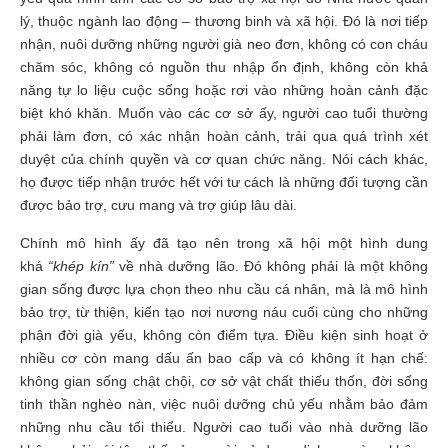
lý, thuộc ngành lao động – thương binh và xã hội. Đó là nơi tiếp
nhận, nuôi dưỡng những người già neo đơn, không có con cháu
chăm sóc, không có nguồn thu nhập ổn định, không còn khả
năng tự lo liệu cuộc sống hoặc rơi vào những hoàn cảnh đặc
biệt khó khăn. Muốn vào các cơ sở ấy, người cao tuổi thường
phải làm đơn, có xác nhận hoàn cảnh, trải qua quá trình xét
duyệt của chính quyền và cơ quan chức năng. Nói cách khác,
họ được tiếp nhận trước hết với tư cách là những đối tượng cần
được bảo trợ, cưu mang và trợ giúp lâu dài.
Chính mô hình ấy đã tạo nên trong xã hội một hình dung
khá
“khép kín”
về nhà dưỡng lão. Đó không phải là một không
gian sống được lựa chọn theo nhu cầu cá nhân, mà là mô hình
bảo trợ, từ thiện, kiến tạo nơi nương náu cuối cùng cho những
phận đời già yếu, không còn điểm tựa. Điều kiện sinh hoạt ở
nhiều cơ còn mang dấu ấn bao cấp và có không ít hạn chế:
không gian sống chật chội, cơ sở vật chất thiếu thốn, đời sống
tinh thần nghèo nàn, việc nuôi dưỡng chủ yếu nhằm bảo đảm
những nhu cầu tối thiểu. Người cao tuổi vào nhà dưỡng lão