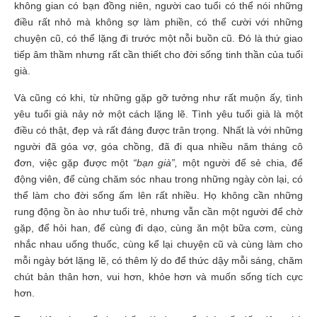
không gian có bạn đồng niên, người cao tuổi có thể nói những
điều rất nhỏ mà không sợ làm phiền, có thể cười với những
chuyện cũ, có thể lặng đi trước một nỗi buồn cũ. Đó là thứ giao
tiếp âm thầm nhưng rất cần thiết cho đời sống tinh thần của tuổi
già.
Và cũng có khi, từ những gặp gỡ tưởng như rất muộn ấy, tình
yêu tuổi già nảy nở một cách lặng lẽ. Tình yêu tuổi già là một
điều có thật, đẹp và rất đáng được trân trọng. Nhất là với những
người đã góa vợ, góa chồng, đã đi qua nhiều năm tháng cô
đơn, việc gặp được một
“bạn già”,
một người để sẻ chia, để
động viên, để cùng chăm sóc nhau trong những ngày còn lại, có
thể làm cho đời sống ấm lên rất nhiều. Họ không cần những
rung động ồn ào như tuổi trẻ, nhưng vẫn cần một người để chờ
gặp, để hỏi han, để cùng đi dạo, cùng ăn một bữa cơm, cùng
nhắc nhau uống thuốc, cùng kể lại chuyện cũ và cùng làm cho
mỗi ngày bớt lặng lẽ, có thêm lý do để thức dậy mỗi sáng, chăm
chút bản thân hơn, vui hơn, khỏe hơn và muốn sống tích cực
hơn.