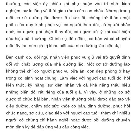
thường, các việc ấy nhiều khi phụ thuộc vào trí nhớ, kinh
nghiệm, sự lo lắng và thời gian rảnh của con cháu. Nhưng trong
một cơ sở dưỡng lão được tổ chức tốt, chúng trở thành một
phần của quy trình phục vụ: có người theo dõi, có người nhắc
nhở, có người ghi nhận thay đổi, có người xử lý khi xuất hiện
dấu hiệu bất thường. Chính sự đều đặn, bài bản và có chuyên
môn ấy tạo nên giá trị khác biệt của nhà dưỡng lão hiện đại.
Bên cạnh đó, đội ngũ nhân viên phục vụ giữ vai trò quyết định
đối với chất lượng của nhà dưỡng lão. Một cơ sở dưỡng lão
không thể chỉ có người phục vụ bữa ăn, dọn dẹp phòng ở hay
trông coi sinh hoạt chung. Làm việc với người cao tuổi đòi hỏi
kiến thức, kỹ năng, sự kiên nhẫn và cả khả năng thấu hiểu
những biến đổi rất riêng của tuổi già. Vì vậy, ở những cơ sở
được tổ chức bài bản, nhân viên thường phải được đào tạo về
điều dưỡng, chăm sóc sức khỏe cơ bản, dinh dưỡng, phục hồi
chức năng, sơ cứu, giao tiếp với người cao tuổi, thậm chí nhiều
người có chứng chỉ hành nghề hoặc được bồi dưỡng chuyên
môn định kỳ để đáp ứng yêu cầu công việc.