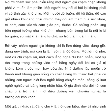
Người chăm sóc phải hiểu rằng một người già chậm chạp không
phải vì muốn làm phiền. Một người hay hỏi đi hỏi lại không phải
vì cố tình gây khó chịu. Một người dễ buồn, dễ tủi thân, dễ cáu
gắt nhiều khi đang chịu những thay đổi âm thầm của sức khỏe,
trí nhớ, cảm xúc và cảm giác phụ thuộc. Có những phản ứng
bên ngoài tưởng như khó tính, nhưng bên trong lại là nỗi lo bị
bỏ quên, sợ mất khả năng tự chủ, sợ trở thành gánh nặng.
Bởi vậy, chăm người già không chỉ là làm đúng việc, đúng giờ,
đúng quy trình, mà còn là làm với thái độ đúng. Một lời nói nhẹ,
một cử chỉ chậm rãi, một cách lắng nghe đủ kiên nhẫn, một sự
tôn trọng trong những việc nhỏ hằng ngày đôi khi có giá trị
không kém thuốc men hay bữa ăn. Nhà dưỡng lão muốn trở
thành một không gian sống có chất lượng thì trước hết phải có
những con người biết làm nghề bằng chuyên môn, bằng kỷ luật
nghề nghiệp và bằng lòng nhân hậu. Ở gia đình nếu đòi hỏi con
cháu phải trở thành một điều dưỡng viên chuyên nghiệp là
tương đối khó khăn.
Một giá trị khác rất đáng chú ý là thời gian biểu, duy trì nhịp sinh