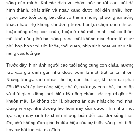
sống của mình. Khi các dịch vụ chăm sóc người cao tuổi đã
hình thành, phát triển và ngày càng được nói đến nhiều hơn,
người cao tuổi cũng bắt đầu có thêm những phương án sống
khác nhau. Họ không chỉ đứng trước hai lựa chọn quen thuộc:
hoặc sống cùng con cháu, hoặc ở nhà một mình, mà có thêm
một khả năng thứ ba: sống trong một không gian được tổ chức
phù hợp hơn với sức khỏe, thói quen, nhịp sinh hoạt và nhu cầu
riêng của tuổi già.
Trước đây, hình ảnh người cao tuổi sống cùng con cháu, nương
tựa vào gia đình gần như được xem là một trật tự tự nhiên.
Nhưng khi gia đình nhiều thế hệ dần thu hẹp, khi con cái phải
đối diện với áp lực công việc, nhà ở, nuôi dạy con nhỏ, thu nhập
và thời gian, đồng thời thiếu kỹ năng chăm sóc người già nên
khuôn mẫu ấy không còn là phương án duy nhất cho mọi nhà.
Cũng vì vậy, nhà dưỡng lão hôm nay cần được nhìn như một
lựa chọn nảy sinh từ chính những biến đổi của đời sống hiện
đại, chứ không đơn giản là dấu hiệu của sự thiếu vắng tình thân
hay sự bất lực của gia đình.