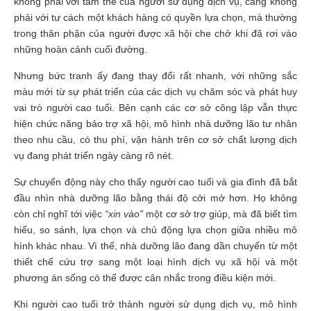
không phải với tâm thế của người sử dụng dịch vụ, càng không
phải với tư cách một khách hàng có quyền lựa chọn, mà thường
trong thân phận của người được xã hội che chở khi đã rơi vào
những hoàn cảnh cuối đường.
Nhưng bức tranh ấy đang thay đổi rất nhanh, với những sắc
màu mới từ sự phát triển của các dịch vụ chăm sóc và phát huy
vai trò người cao tuổi. Bên cạnh các cơ sở công lập vẫn thực
hiện chức năng bảo trợ xã hội, mô hình nhà dưỡng lão tư nhân
theo nhu cầu, có thu phí, vận hành trên cơ sở chất lượng dịch
vụ đang phát triển ngày càng rõ nét.
Sự chuyển động này cho thấy người cao tuổi và gia đình đã bắt
đầu nhìn nhà dưỡng lão bằng thái độ cởi mở hơn. Họ không
còn chỉ nghĩ tới việc
“xin vào”
một cơ sở trợ giúp, mà đã biết tìm
hiểu, so sánh, lựa chọn và chủ động lựa chọn giữa nhiều mô
hình khác nhau. Vì thế, nhà dưỡng lão đang dần chuyển từ một
thiết chế cứu trợ sang một loại hình dịch vụ xã hội và một
phương án sống có thể được cân nhắc trong điều kiện mới.
Khi người cao tuổi trở thành người sử dụng dịch vụ, mô hình