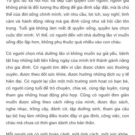
Từ góc độ xã hội học và tiếp cận quyền con người, người già
không phải là đối tượng thụ động để gia đình sắp đặt, mà là chủ
thể của đời sống chính mình, với nhu cầu, lợi ích, suy nghĩ, tình
cảm và hành động riêng mà gia đình cũng như xã hội cần tôn
trọng. Tuổi già không làm mất đi quyền sống, quyền lựa chọn
cuộc đời mình. Vì thế, có người đến với nhà dưỡng lão vì muốn
sống độc lập hơn, không phụ thuộc quá nhiều vào con cháu.
Có người chọn nhà dưỡng lão vì không muốn sự già yếu, bệnh
tật hay những bất tiện hằng ngày của mình trở thành gánh nặng
cho gia đình. Có người tìm đến vì cần được chăm sóc thường
xuyên, được theo dõi sức khỏe, được hưởng những dịch vụ y tế
hiện đại. Có người lại cần một môi trường sinh hoạt có bạn bè,
có người cùng tuổi để trò chuyện, chia sẻ, cùng tập luyện, cùng
tham gia những hoạt động phù hợp. Cũng có người đơn giản
muốn được sống theo cách riêng của mình, được đọc sách,
nghe nhạc, trồng cây, đánh cờ, tập dưỡng sinh, tham gia câu
lạc bộ hay làm những điều trước đây vì gia đình, công việc, con
cháu mà chưa có thời gian dành cho bản thân.
Mỗi người già có một hoàn cảnh, một tính cách, một sức khỏe,