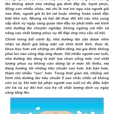
lão không dành cho những gia đình đầy đủ, hạnh phúc,
đông con nhiều cháu, mà chỉ là nơi trú ngụ của người già
neo đơn, người già bị bỏ rơi hoặc những hoàn cảnh đặc
biệt khó nói. Nhưng xã hội đã thay đổi khi các nhà cung
cấp dịch vụ ngày càng quan tâm đầu tư phát triển mô hình
nhà dưỡng lão chuyên nghiệp, không ngừng cải tiến và
nâng cao chất lượng phục vụ để đáp ứng nhu cầu xã hội.
Chính trong bối cảnh ấy, nhà dưỡng lão cần được nhìn
nhận và đánh giá bằng một cái nhìn bình tĩnh, thực tế,
khoa học hơn với những ưu điểm riêng mà gia đình không
phải lúc nào cũng đáp ứng được. Với nhiều người cao tuổi,
nhà dưỡng lão đang là một lựa chọn sống mới, nơi chất
lượng phục vụ không còn dừng lại ở mức tối thiểu, mà
đang hướng tới những tiêu chuẩn cao hơn, bài bản hơn,
thậm chí nhiều “sao” hơn. Trong thời gian tới, những mô
hình nhà dưỡng lão tiêu chuẩn 5 sao chắc chắn sẽ không
còn xa lạ, khi một bộ phận người cao tuổi có đủ điều kiện
chi trả và sự đòi hỏi của họ về chất lượng dịch vụ ngày
càng tăng lên.