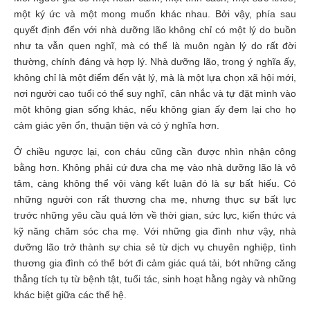
một ký ức và một mong muốn khác nhau. Bởi vậy, phía sau
quyết định đến với nhà dưỡng lão không chỉ có một lý do buồn
như ta vẫn quen nghĩ, mà có thể là muôn ngàn lý do rất đời
thường, chính đáng và hợp lý. Nhà dưỡng lão, trong ý nghĩa ấy,
không chỉ là một điểm đến vật lý, mà là một lựa chọn xã hội mới,
nơi người cao tuổi có thể suy nghĩ, cân nhắc và tự đặt mình vào
một không gian sống khác, nếu không gian ấy đem lại cho họ
cảm giác yên ổn, thuận tiện và có ý nghĩa hơn.
Ở chiều ngược lại, con cháu cũng cần được nhìn nhận công
bằng hơn. Không phải cứ đưa cha mẹ vào nhà dưỡng lão là vô
tâm, càng không thể vội vàng kết luận đó là sự bất hiếu. Có
những người con rất thương cha mẹ, nhưng thực sự bất lực
trước những yêu cầu quá lớn về thời gian, sức lực, kiến thức và
kỹ năng chăm sóc cha mẹ. Với những gia đình như vậy, nhà
dưỡng lão trở thành sự chia sẻ từ dịch vụ chuyên nghiệp, tình
thương gia đình có thể bớt đi cảm giác quá tải, bớt những căng
thẳng tích tụ từ bệnh tật, tuổi tác, sinh hoạt hằng ngày và những
khác biệt giữa các thế hệ.