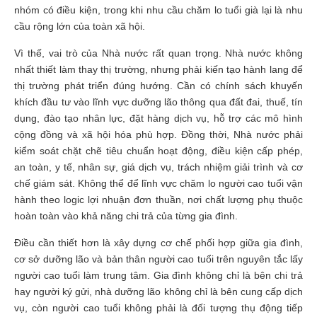
nhóm có điều kiện, trong khi nhu cầu chăm lo tuổi già lại là nhu
cầu rộng lớn của toàn xã hội.
Vì thế, vai trò của Nhà nước rất quan trọng. Nhà nước không
nhất thiết làm thay thị trường, nhưng phải kiến tạo hành lang để
thị trường phát triển đúng hướng. Cần có chính sách khuyến
khích đầu tư vào lĩnh vực dưỡng lão thông qua đất đai, thuế, tín
dụng, đào tạo nhân lực, đặt hàng dịch vụ, hỗ trợ các mô hình
cộng đồng và xã hội hóa phù hợp. Đồng thời, Nhà nước phải
kiểm soát chặt chẽ tiêu chuẩn hoạt động, điều kiện cấp phép,
an toàn, y tế, nhân sự, giá dịch vụ, trách nhiệm giải trình và cơ
chế giám sát. Không thể để lĩnh vực chăm lo người cao tuổi vận
hành theo logic lợi nhuận đơn thuần, nơi chất lượng phụ thuộc
hoàn toàn vào khả năng chi trả của từng gia đình.
Điều cần thiết hơn là xây dựng cơ chế phối hợp giữa gia đình,
cơ sở dưỡng lão và bản thân người cao tuổi trên nguyên tắc lấy
người cao tuổi làm trung tâm. Gia đình không chỉ là bên chi trả
hay người ký gửi, nhà dưỡng lão không chỉ là bên cung cấp dịch
vụ, còn người cao tuổi không phải là đối tượng thụ động tiếp