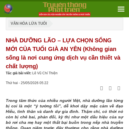
VĂN HÓA LỨA TUỔI
NHÀ DƯỠNG LÃO – LỰA CHỌN SỐNG
MỚI CỦA TUỔI GIÀ AN YÊN (Không gian
sống là nơi cung ứng dịch vụ cần thiết và
chất lượng)
Tác giả bài viết:
Lê Vũ Chí Thiện
Thứ hai - 25/05/2026 05:22
Trong tâm thức của nhiều người Việt, nhà dưỡng lão từng
bị coi là một “ý tưởng tồi”, dễ khơi dậy mặc cảm về đạo
Hiếu, tình thân và danh dự gia đình. Thậm chí, có thời nó
còn bị chê bai, phản đối, kỳ thị như một dấu hiệu của sự
bỏ rơi cha mẹ hay một thất bại buồn trong nếp nhà truyền
thống. Quan niệm trước đây thường cho rằng nhà dưỡng