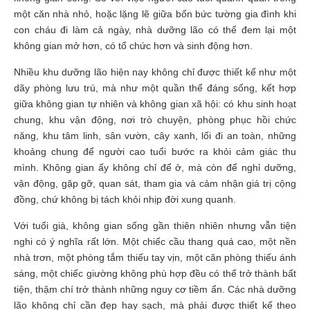
một căn nhà nhỏ, hoặc lặng lẽ giữa bốn bức tường gia đình khi
con cháu đi làm cả ngày, nhà dưỡng lão có thể đem lại một
không gian mở hơn, có tổ chức hơn và sinh động hơn.
Nhiều khu dưỡng lão hiện nay không chỉ được thiết kế như một
dãy phòng lưu trú, mà như một quần thể đáng sống, kết hợp
giữa không gian tự nhiên và không gian xã hội: có khu sinh hoạt
chung, khu vận động, nơi trò chuyện, phòng phục hồi chức
năng, khu tâm linh, sân vườn, cây xanh, lối đi an toàn, những
khoảng chung để người cao tuổi bước ra khỏi cảm giác thu
mình. Không gian ấy không chỉ để ở, mà còn để nghỉ dưỡng,
vận động, gặp gỡ, quan sát, tham gia và cảm nhận giá trị cộng
đồng, chứ không bị tách khỏi nhịp đời xung quanh.
Với tuổi già, không gian sống gần thiên nhiên nhưng vẫn tiện
nghi có ý nghĩa rất lớn. Một chiếc cầu thang quá cao, một nền
nhà trơn, một phòng tắm thiếu tay vịn, một căn phòng thiếu ánh
sáng, một chiếc giường không phù hợp đều có thể trở thành bất
tiện, thậm chí trở thành những nguy cơ tiềm ẩn. Các nhà dưỡng
lão không chỉ cần đẹp hay sạch, mà phải được thiết kế theo