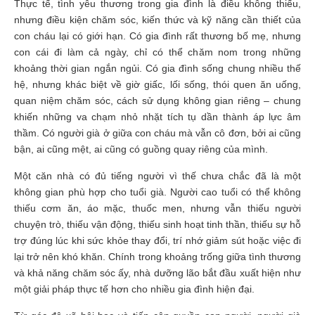
Thực tế, tình yêu thương trong gia đình là điều không thiếu,
nhưng điều kiện chăm sóc, kiến thức và kỹ năng cần thiết của
con cháu lại có giới hạn. Có gia đình rất thương bố mẹ, nhưng
con cái đi làm cả ngày, chỉ có thể chăm nom trong những
khoảng thời gian ngắn ngủi. Có gia đình sống chung nhiều thế
hệ, nhưng khác biệt về giờ giấc, lối sống, thói quen ăn uống,
quan niệm chăm sóc, cách sử dụng không gian riêng – chung
khiến những va chạm nhỏ nhặt tích tụ dần thành áp lực âm
thầm. Có người già ở giữa con cháu mà vẫn cô đơn, bởi ai cũng
bận, ai cũng mệt, ai cũng có guồng quay riêng của mình.
Một căn nhà có đủ tiếng người vì thế chưa chắc đã là một
không gian phù hợp cho tuổi già. Người cao tuổi có thể không
thiếu cơm ăn, áo mặc, thuốc men, nhưng vẫn thiếu người
chuyện trò, thiếu vận động, thiếu sinh hoạt tinh thần, thiếu sự hỗ
trợ đúng lúc khi sức khỏe thay đổi, trí nhớ giảm sút hoặc việc đi
lại trở nên khó khăn. Chính trong khoảng trống giữa tình thương
và khả năng chăm sóc ấy, nhà dưỡng lão bắt đầu xuất hiện như
một giải pháp thực tế hơn cho nhiều gia đình hiện đại.