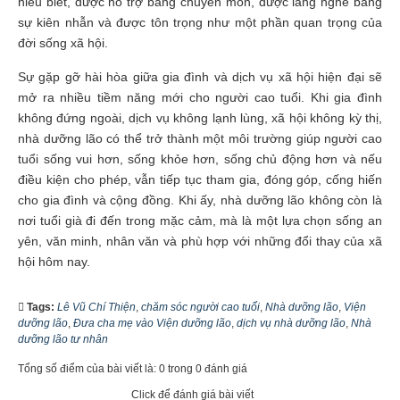
hiểu biết, được hỗ trợ bằng chuyên môn, được lắng nghe bằng
sự kiên nhẫn và được tôn trọng như một phần quan trọng của
đời sống xã hội.
Sự gặp gỡ hài hòa giữa gia đình và dịch vụ xã hội hiện đại sẽ
mở ra nhiều tiềm năng mới cho người cao tuổi. Khi gia đình
không đứng ngoài, dịch vụ không lạnh lùng, xã hội không kỳ thị,
nhà dưỡng lão có thể trở thành một môi trường giúp người cao
tuổi sống vui hơn, sống khỏe hơn, sống chủ động hơn và nếu
điều kiện cho phép, vẫn tiếp tục tham gia, đóng góp, cống hiến
cho gia đình và cộng đồng. Khi ấy, nhà dưỡng lão không còn là
nơi tuổi già đi đến trong mặc cảm, mà là một lựa chọn sống an
yên, văn minh, nhân văn và phù hợp với những đổi thay của xã
hội hôm nay.
Tags:
Lê Vũ Chí Thiện
,
chăm sóc người cao tuổi
,
Nhà dưỡng lão
,
Viện
dưỡng lão
,
Đưa cha mẹ vào Viện dưỡng lão
,
dịch vụ nhà dưỡng lão
,
Nhà
dưỡng lão tư nhân
Tổng số điểm của bài viết là: 0 trong 0 đánh giá
Click để đánh giá bài viết