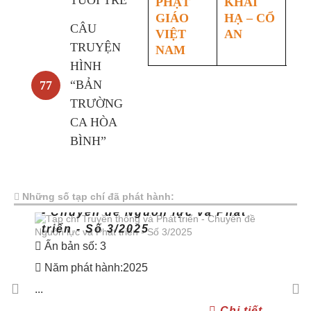
TUỔI TRẺ
PHẬT
KHAI
GIÁO
HẠ – CỔ
CÂU
VIỆT
AN
TRUYỆN
NAM
HÌNH
“BẢN
77
TRƯỜNG
CA HÒA
BÌNH”
Tạp chí Truyền thống và Phát triển
Những số tạp chí đã phát hành:
- Chuyên đề Nguồn lực và Phát
T
triển - Số 3/2025
s
Ấn bản số: 3
Ấn
Năm phát hành:2025
N
...
...
Chi tiết