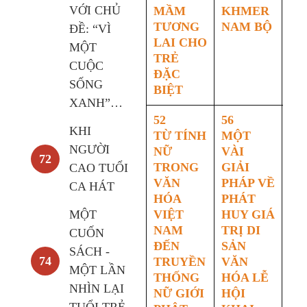
VỚI CHỦ
MẦM
KHMER
LI
TƯƠNG
NAM BỘ
M
ĐỀ: “VÌ
LAI CHO
XU
MỘT
TRẺ
CUỘC
ĐẶC
SỐNG
BIỆT
XANH”…
52
56
59
KHI
TỪ TÍNH
MỘT
HU
NGƯỜI
NỮ
VÀI
TH
72
TRONG
GIẢI
C
CAO TUỔI
VĂN
PHÁP VỀ
TÂ
CA HÁT
HÓA
PHÁT
C
MỘT
VIỆT
HUY GIÁ
Đ
NAM
TRỊ DI
K
CUỐN
ĐẾN
SẢN
DI
SÁCH -
74
TRUYỀN
VĂN
Đ
MỘT LẦN
THỐNG
HÓA LỄ
LẬ
NHÌN LẠI
NỮ GIỚI
HỘI