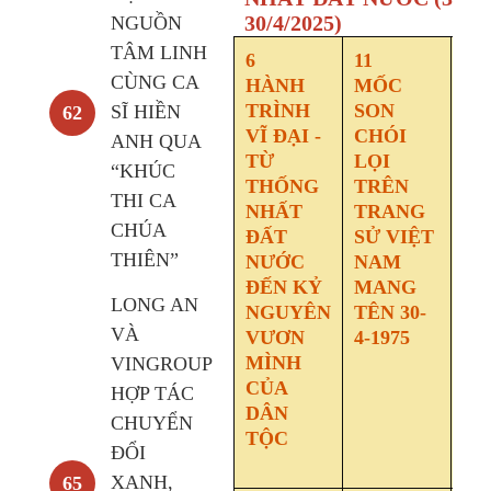
30/4/2025)
NGUỒN
TÂM LINH
6
11
14
CÙNG CA
HÀNH
MỐC
N
TRÌNH
SON
TỐ
SĨ HIỀN
62
VĨ ĐẠI -
CHÓI
CH
ANH QUA
TỪ
LỌI
TRỊ
“KHÚC
THỐNG
TRÊN
TI
THI CA
NHẤT
TRANG
TH
CHÚA
ĐẤT
SỬ VIỆT
CỘ
THIÊN”
NƯỚC
NAM
N
ĐẾN KỶ
MANG
SỨ
LONG AN
NGUYÊN
TÊN 30-
M
VÀ
VƯƠN
4-1975
ĐẠ
MÌNH
T
VINGROUP
CỦA
M
HỢP TÁC
DÂN
XU
CHUYỂN
TỘC
N
ĐỔI
197
XANH,
65