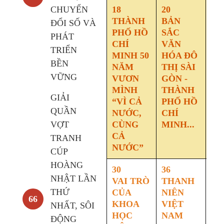
CHUYỂN
18
20
24
THÀNH
BẢN
SÀ
ĐỔI SỐ VÀ
PHỐ HỒ
SẮC
- 
PHÁT
CHÍ
VĂN
PH
TRIỂN
MINH 50
HÓA ĐÔ
CH
BỀN
NĂM
THỊ SÀI
MI
VỮNG
VƯƠN
GÒN -
NÚ
MÌNH
THÀNH
TH
GIẢI
“VÌ CẢ
PHỐ HỒ
CH
QUẦN
NƯỚC,
CHÍ
MÌ
VỢT
CÙNG
MINH...
VĂ
CẢ
H
TRANH
NƯỚC”
CÚP
HOÀNG
30
36
41
NHẬT LẦN
VAI TRÒ
THANH
KH
THỨ
CỦA
NIÊN
T
66
KHOA
VIỆT
TR
NHẤT, SÔI
HỌC
NAM
TÂ
ĐỘNG