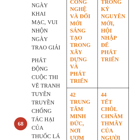
CÔNG
TRONG
TR
NGÀY
NGHỆ
KỶ
PH
KHAI
VÀ ĐỔI
NGUYÊN
TR
MẠC, VUI
MỚI
MỚI,
GI
NHỘN
SÁNG
HỘI
DỤ
TẠO
NHẬP
NH
NGÀY
TRONG
ĐỂ
NG
TRAO GIẢI
XÂY
PHÁT
SA
DỰNG
TRIỂN
PHÁT
VÀ
ĐỘNG
PHÁT
CUỘC THI
TRIỂN
VẼ TRANH
TUYÊN
42
44
48
TRUNG
TẾT
TU
TRUYỀN
TÂM
CHÔL
Q
CHỐNG
MINH
CHNĂM
– 
TÁC HẠI
ĐỨC,
THMÂY
ĐẾ
68
CỦA
NƠI
CỦA
LỊ
THUỐC LÁ
ƯƠM
NGƯỜI
T