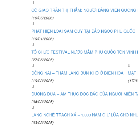
CÔ GIÁO TRẦN THỊ THẮM: NGƯỜI ĐẢNG VIÊN GƯƠNG M
(16/05/2026)
PHÁT HIỆN LOÀI SÂM QUÝ TẠI ĐẢO NGỌC PHÚ QUỐC
(19/01/2026)
TỔ CHỨC FESTIVAL NƯỚC MẮM PHÚ QUỐC TÔN VINH
(27/06/2025)
ĐỒNG NAI – THĂM LÀNG BÚN KHÔ Ở BIÊN HÒA
MẬT 
(19/03/2025)
(17/0
ĐUÔNG DỪA – ẨM THỰC ĐỘC ĐÁO CỦA NGƯỜI MIỀN T
(04/03/2025)
LÀNG NGHỀ TRẠCH XÁ – 1.000 NĂM GIỮ LỬA CHO NH
(03/03/2025)