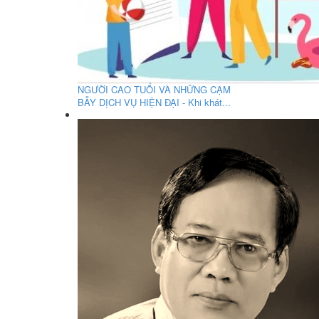
NGƯỜI CAO TUỔI VÀ NHỮNG CẠM
BẪY DỊCH VỤ HIỆN ĐẠI - Khi khát...