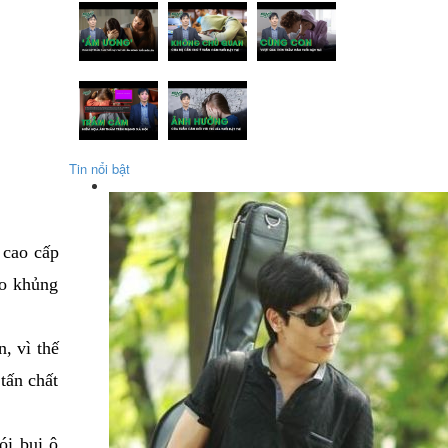
Tin nổi bật
 cao cấp
ào khủng
, vì thế
tấn chất
ói bụi ô