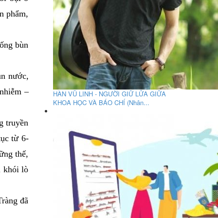
ản phẩm,
đống bùn
un nước,
 nhiễm –
HÀN VŨ LINH - NGƯỜI GIỮ LỬA GIỮA
KHOA HỌC VÀ BÁO CHÍ (Nhân...
g truyền
ục từ 6-
ững thế,
 khói lò
Tràng đã