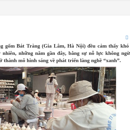
ng gốm Bát Tràng (Gia Lâm, Hà Nội) đều cảm thấy khó 
y nhiên, những năm gần đây, bằng sự nỗ lực không ngừ
ở thành mô hình sáng về phát triển làng nghề “xanh”.