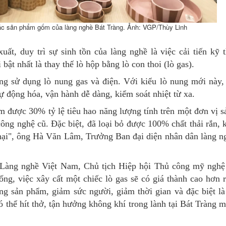
c sản phẩm gốm của làng nghề Bát Tràng. Ảnh: VGP/Thùy Linh
ất, duy trì sự sinh tồn của làng nghề là việc cải tiến kỹ 
 bật nhất là thay thế lò hộp bằng lò con thoi (lò gas).
ng sử dụng lò nung gas và điện. Với kiểu lò nung mới này
ự động hóa, vận hành dễ dàng, kiểm soát nhiệt từ xa.
iệm được 30% tỷ lệ tiêu hao năng lượng tính trên một đơn vị 
công nghệ cũ. Đặc biệt, đã loại bỏ được 100% chất thải rắn, k
hại", ông Hà Văn Lâm, Trưởng Ban đại diện nhân dân làng 
 Làng nghề Việt Nam, Chủ tịch Hiệp hội Thủ công mỹ nghệ
ống, việc xây cất một chiếc lò gas sẽ có giá thành cao hơn r
ng sản phẩm, giảm sức người, giảm thời gian và đặc biệt là 
ó thể hít thở, tận hưởng không khí trong lành tại Bát Tràng 