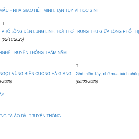
ẪU – NHÀ GIÁO HẾT MÌNH, TẬN TỤY VÌ HỌC SINH
PHỐ LỒNG ĐÈN LUNG LINH: HƠI THỞ TRUNG THU GIỮA LÒNG PHỐ THỊ
(02/11/2025)
 NGHỀ TRUYỀN THỐNG TRĂM NĂM
NGỌT VÙNG BIÊN CƯƠNG HÀ GIANG
Ghé miền Tây, nhớ mua bánh phồn
3/2025)
(06/03/2025)
ÂY
ỮNG TÀ ÁO DÀI TRUYỀN THỐNG