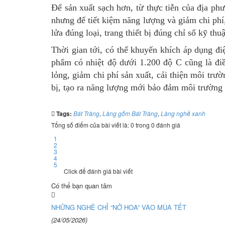
Để sản xuất sạch hơn, từ thực tiễn của địa ph
nhưng để tiết kiệm năng lượng và giảm chi phí,
lửa đúng loại, trang thiết bị đúng chỉ số kỹ t
Thời gian tới, có thể khuyến khích áp dụng đi
phẩm có nhiệt độ dưới 1.200 độ C cũng là điề
lỏng, giảm chi phí sản xuất, cải thiện môi trư
bị, tạo ra năng lượng mới bảo đảm môi trường 
Tags:
Bát Tràng
,
Làng gốm Bát Tràng
,
Làng nghề xanh
Tổng số điểm của bài viết là: 0 trong 0 đánh giá
1
2
3
4
5
Click để đánh giá bài viết
Có thể bạn quan tâm
NHỮNG NGHỀ CHỈ “NỞ HOA” VÀO MÙA TẾT
(24/05/2026)