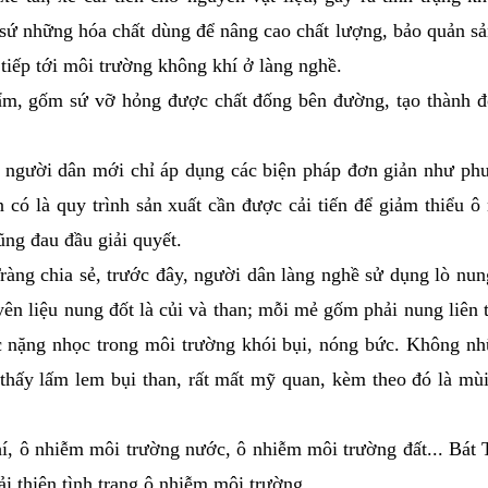
 sứ những hóa chất dùng để nâng cao chất lượng, bảo quản s
tiếp tới môi trường không khí ở làng nghề.
hẩm, gốm sứ vỡ hỏng được chất đống bên đường, tạo thành 
i người dân mới chỉ áp dụng các biện pháp đơn giản như ph
ần có là quy trình sản xuất cần được cải tiến để giảm thiểu ô
ũng đau đầu giải quyết.
ng chia sẻ, trước đây, người dân làng nghề sử dụng lò nun
ên liệu nung đốt là củi và than; mỗi mẻ gốm phải nung liên t
c nặng nhọc trong môi trường khói bụi, nóng bức. Không nh
 thấy lấm lem bụi than, rất mất mỹ quan, kèm theo đó là mùi
í, ô nhiễm môi trường nước, ô nhiễm môi trường đất... Bát 
ải thiện tình trạng ô nhiễm môi trường.