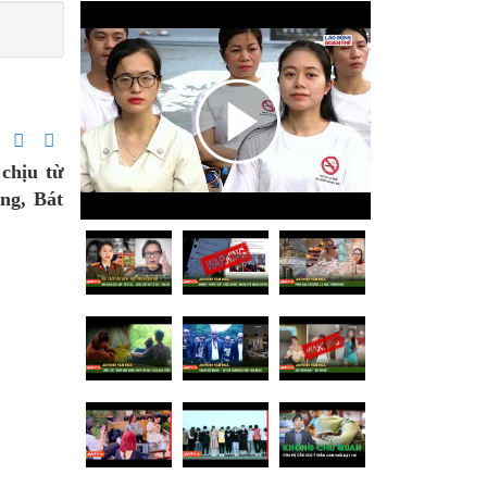
chịu từ
ng, Bát