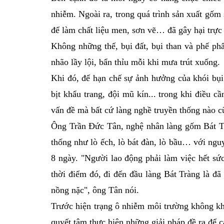
nhiễm. Ngoài ra, trong quá trình sản xuất gốm
để làm chất liệu men, sơn vẽ… đã gây hại trực 
Không những thế, bụi đất, bụi than và phế p
nhão lầy lội, bẩn thỉu mỗi khi mưa trút xuống.
Khi đó, để hạn chế sự ảnh hưởng của khói bụ
bịt khẩu trang, đội mũ kín... trong khi điều c
vấn đề mà bất cứ làng nghề truyền thống nào c
Ông Trần Đức Tân, nghệ nhân làng gốm Bát Trà
thống như lò ếch, lò bát đàn, lò bầu… với nguy
8 ngày. "Người lao động phải làm việc hết sứ
thời điểm đó, đi đến đầu làng Bát Tràng là đã
nồng nặc", ông Tân nói.
Trước hiện trạng ô nhiễm môi trường không kh
quyết tâm thực hiện những giải pháp đề ra để c