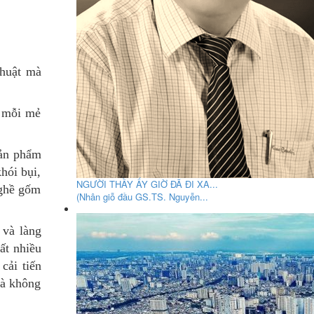
thuật mà
, mỗi mẻ
sản phẩm
hói bụi,
NGƯỜI THẦY ẤY GIỜ ĐÃ ĐI XA...
nghề gốm
(Nhân giỗ đầu GS.TS. Nguyễn...
 và làng
ất nhiều
cải tiến
mà không