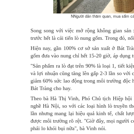
NNgười dân thăm quan, mua sắm cá
Song song với việc mở rộng không gian sản xu
trước hết là cải tiến lò nung gốm. Trong đó, nổi
Hiện nay, gần 100% cơ sở sản xuất ở Bát Trà
gốm đưa vào nung chỉ hết 15-20 giờ, áp dụng t
"Sản phẩm ra lò đạt trên 90% là loại 1, tiết k
và lợi nhuận cũng tăng lên gấp 2-3 lần so với 
giảm 60% sức lao động trong môi trường độc 
Bát Tràng cho hay.
Theo bà Hà Thị Vinh, Phó Chủ tịch Hiệp hội
nghề Hà Nội, so với các loại hình lò truyền th
lần nhưng mang lại hiệu quả kinh tế, chất lượ
được môi trường rõ rệt. "Giờ đây, mọi người c
phải lo khói bụi nữa", bà Vinh nói.