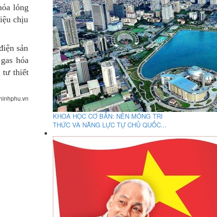
hóa lỏng
iệu chịu
điện sản
 gas hóa
tư thiết
hinhphu.vn
KHOA HỌC CƠ BẢN: NỀN MÓNG TRI
THỨC VÀ NĂNG LỰC TỰ CHỦ QUỐC...