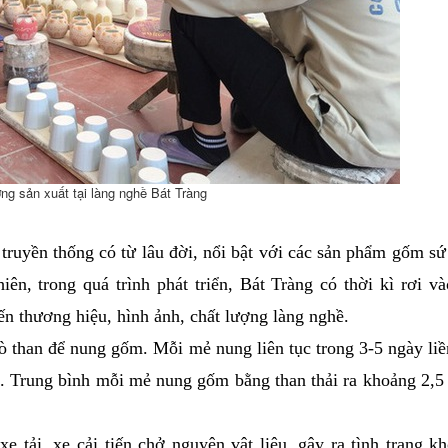
ng sản xuất tại làng nghề Bát Tràng
ruyền thống có từ lâu đời, nổi bật với các sản phẩm gốm sứ
ên, trong quá trình phát triển, Bát Tràng có thời kì rơi v
n thương hiệu, hình ảnh, chất lượng làng nghề.
 than để nung gốm. Mỗi mẻ nung liên tục trong 3-5 ngày liền
ớn. Trung bình mỗi mẻ nung gốm bằng than thải ra khoảng 2,5 
 tải, xe cải tiến chở nguyên vật liệu, gây ra tình trạng kh