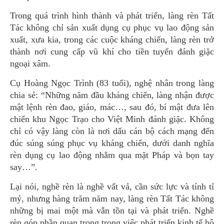
Trong quá trình hình thành và phát triển, làng rèn Tất
Tác không chỉ sản xuất dụng cụ phục vụ lao động sản
xuất, xưa kia, trong các cuộc kháng chiến, làng rèn trở
thành nơi cung cấp vũ khí cho tiền tuyến đánh giặc
ngoại xâm.
Cụ Hoàng Ngọc Trình (83 tuổi), nghệ nhân trong làng
chia sẻ: “Những năm đầu kháng chiến, làng nhận được
mật lệnh rèn đao, giáo, mác…, sau đó, bí mật đưa lên
chiến khu Ngọc Trạo cho Việt Minh đánh giặc. Không
chỉ có vậy làng còn là nơi dấu cán bộ cách mạng đến
đúc súng súng phục vụ kháng chiến, dưới danh nghĩa
rèn dụng cụ lao động nhằm qua mặt Pháp và bọn tay
say…”.
Lại nói, nghề rèn là nghề vất vả, cần sức lực và tính tỉ
mỷ, nhưng hàng trăm năm nay, làng rèn Tất Tác không
những bị mai một mà vẫn tồn tại và phát triển. Nghề
rèn góp phần quan trọng trong việc phát triển kinh tế hộ