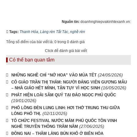
Nguồn tin:
doanhnghiepvakinhtexanh.vn:
Tags:
Thanh Hóa
,
Làng rèn Tất Tác
,
nghề rèn
Tổng số điểm của bài viết là: 0 trong 0 đánh giá
Click để đánh giá bài viết
Có thể bạn quan tâm
(24/05/2026)
NHỮNG NGHỀ CHỈ “NỞ HOA” VÀO MÙA TẾT
CÔ GIÁO TRẦN THỊ THẮM: NGƯỜI ĐẢNG VIÊN GƯƠNG MẪU
(16/05/2026)
– NHÀ GIÁO HẾT MÌNH, TẬN TỤY VÌ HỌC SINH
PHÁT HIỆN LOÀI SÂM QUÝ TẠI ĐẢO NGỌC PHÚ QUỐC
(19/01/2026)
PHỐ LỒNG ĐÈN LUNG LINH: HƠI THỞ TRUNG THU GIỮA
(02/11/2025)
LÒNG PHỐ THỊ.
TỔ CHỨC FESTIVAL NƯỚC MẮM PHÚ QUỐC TÔN VINH
(27/06/2025)
NGHỀ TRUYỀN THỐNG TRĂM NĂM
ĐỒNG NAI – THĂM LÀNG BÚN KHÔ Ở BIÊN HÒA