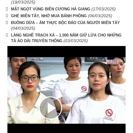
(19/03/2025)
(17/03/2025)
MẬT NGỌT VÙNG BIÊN CƯƠNG HÀ GIANG
(06/03/2025)
GHÉ MIỀN TÂY, NHỚ MUA BÁNH PHỒNG
ĐUÔNG DỪA – ẨM THỰC ĐỘC ĐÁO CỦA NGƯỜI MIỀN TÂY
(04/03/2025)
LÀNG NGHỀ TRẠCH XÁ – 1.000 NĂM GIỮ LỬA CHO NHỮNG
(03/03/2025)
TÀ ÁO DÀI TRUYỀN THỐNG