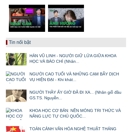
Tin nổi bật
HÀN VŨ LINH - NGƯỜI GIỮ LỬA GIỮA KHOA
HỌC VÀ BÁO CHÍ (Nhân...
NGƯỜI CAO TUỔI VÀ NHỮNG CẠM BẪY DỊCH
VỤ HIỆN ĐẠI - Khi khát...
NGƯỜI THẦY ẤY GIỜ ĐÃ ĐI XA... (Nhân giỗ đầu
GS.TS. Nguyễn...
KHOA HỌC CƠ BẢN: NỀN MÓNG TRI THỨC VÀ
NĂNG LỰC TỰ CHỦ QUỐC...
TOÀN CẢNH VĂN HÓA NGHỆ THUẬT THÁNG