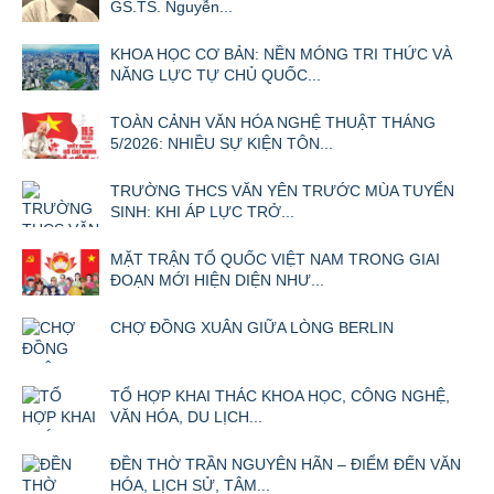
GS.TS. Nguyễn...
KHOA HỌC CƠ BẢN: NỀN MÓNG TRI THỨC VÀ
NĂNG LỰC TỰ CHỦ QUỐC...
TOÀN CẢNH VĂN HÓA NGHỆ THUẬT THÁNG
5/2026: NHIỀU SỰ KIỆN TÔN...
TRƯỜNG THCS VĂN YÊN TRƯỚC MÙA TUYỂN
SINH: KHI ÁP LỰC TRỞ...
MẶT TRẬN TỔ QUỐC VIỆT NAM TRONG GIAI
ĐOẠN MỚI HIỆN DIỆN NHƯ...
CHỢ ĐỒNG XUÂN GIỮA LÒNG BERLIN
TỔ HỢP KHAI THÁC KHOA HỌC, CÔNG NGHỆ,
VĂN HÓA, DU LỊCH...
ĐỀN THỜ TRẦN NGUYÊN HÃN – ĐIỂM ĐẾN VĂN
HÓA, LỊCH SỬ, TÂM...