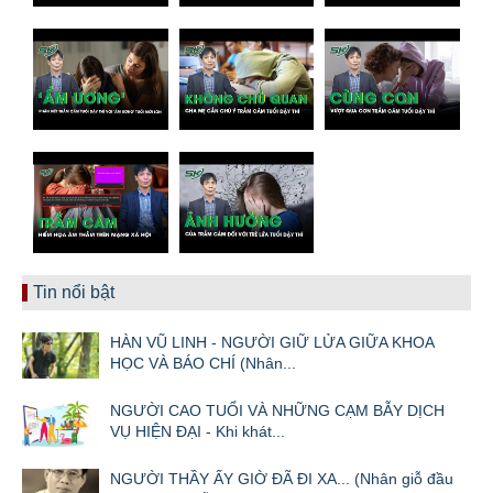
Tin nổi bật
HÀN VŨ LINH - NGƯỜI GIỮ LỬA GIỮA KHOA
HỌC VÀ BÁO CHÍ (Nhân...
NGƯỜI CAO TUỔI VÀ NHỮNG CẠM BẪY DỊCH
VỤ HIỆN ĐẠI - Khi khát...
NGƯỜI THẦY ẤY GIỜ ĐÃ ĐI XA... (Nhân giỗ đầu