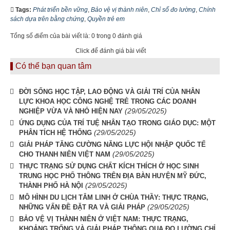
Tags:
Phát triển bền vững
,
Bảo vệ vị thành niên
,
Chỉ số đo lường
,
Chính
sách dựa trên bằng chứng
,
Quyền trẻ em
Tổng số điểm của bài viết là: 0 trong 0 đánh giá
Click để đánh giá bài viết
Có thể bạn quan tâm
ĐỜI SỐNG HỌC TẬP, LAO ĐỘNG VÀ GIẢI TRÍ CỦA NHÂN
LỰC KHOA HỌC CÔNG NGHỆ TRẺ TRONG CÁC DOANH
(29/05/2025)
NGHIỆP VỪA VÀ NHỎ HIỆN NAY
ỨNG DỤNG CỦA TRÍ TUỆ NHÂN TẠO TRONG GIÁO DỤC: MỘT
(29/05/2025)
PHÂN TÍCH HỆ THỐNG
GIẢI PHÁP TĂNG CƯỜNG NĂNG LỰC HỘI NHẬP QUỐC TẾ
(29/05/2025)
CHO THANH NIÊN VIỆT NAM
THỰC TRẠNG SỬ DỤNG CHẤT KÍCH THÍCH Ở HỌC SINH
TRUNG HỌC PHỐ THÔNG TRÊN ĐỊA BÀN HUYỆN MỸ ĐỨC,
(29/05/2025)
THÀNH PHỐ HÀ NỘI
MÔ HÌNH DU LỊCH TÂM LINH Ở CHÙA THẦY: THỰC TRẠNG,
(29/05/2025)
NHỮNG VẤN ĐỀ ĐẶT RA VÀ GIẢI PHÁP
BẢO VỆ VỊ THÀNH NIÊN Ở VIỆT NAM: THỰC TRẠNG,
KHOẢNG TRỐNG VÀ GIẢI PHÁP THÔNG QUA ĐO LƯỜNG CHỈ