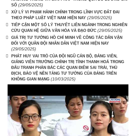
(29/05/2025)
SỐ
XỬ LÝ VI PHẠM HÀNH CHÍNH TRONG LĨNH VỰC ĐẤT ĐAI
(29/05/2025)
THEO PHÁP LUẬT VIỆT NAM HIỆN NAY
TIẾP CẬN MỘT SỐ LÝ THUYẾT LIÊN NGÀNH TRONG NGHIÊN
(29/05/2025)
CỨU QUAN HỆ GIỮA VĂN HÓA VÀ ĐẠO ĐỨC
GIÁ TRỊ TƯ TƯỞNG HỒ CHÍ MINH VỀ CÔNG TÁC DÂN VẬN
ĐỐI VỚI QUÂN ĐỘI NHÂN DÂN VIỆT NAM HIỆN NAY
(29/05/2025)
PHÁT HUY VAI TRÒ CỦA ĐỘI NGŨ CÁN BỘ, ĐẢNG VIÊN,
GIẢNG VIÊN TRƯỜNG CHÍNH TRỊ TỈNH THANH HOÁ TRONG
ĐẤU TRANH PHẢN BÁC CÁC QUAN ĐIỂM SAI TRÁI, THÙ
ĐỊCH, BẢO VỆ NỀN TẢNG TƯ TƯỞNG CỦA ĐẢNG TRÊN
(10/03/2025)
KHÔNG GIAN MẠNG