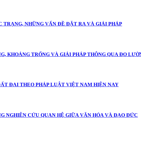
C TRẠNG, NHỮNG VẤN ĐỀ ĐẶT RA VÀ GIẢI PHÁP
NG, KHOẢNG TRỐNG VÀ GIẢI PHÁP THÔNG QUA ĐO LƯỜ
ẤT ĐAI THEO PHÁP LUẬT VIỆT NAM HIỆN NAY
NG NGHIÊN CỨU QUAN HỆ GIỮA VĂN HÓA VÀ ĐẠO ĐỨC