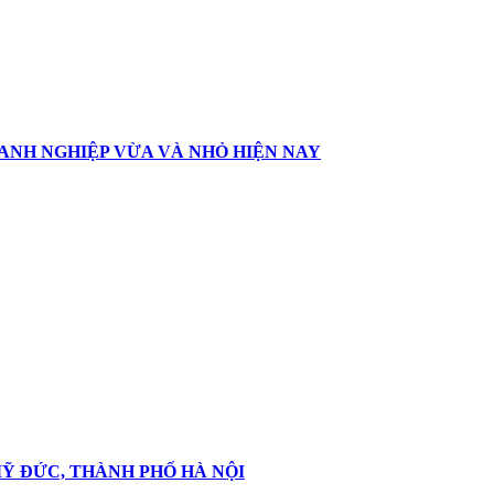
ANH NGHIỆP VỪA VÀ NHỎ HIỆN NAY
Ỹ ĐỨC, THÀNH PHỐ HÀ NỘI