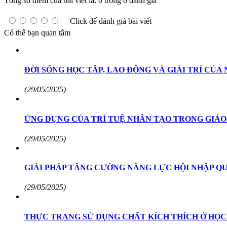
Tổng số điểm của bài viết là: 0 trong 0 đánh giá
Click để đánh giá bài viết
Có thể bạn quan tâm
ĐỜI SỐNG HỌC TẬP, LAO ĐỘNG VÀ GIẢI TRÍ CỦ
(29/05/2025)
ỨNG DỤNG CỦA TRÍ TUỆ NHÂN TẠO TRONG GIÁO
(29/05/2025)
GIẢI PHÁP TĂNG CƯỜNG NĂNG LỰC HỘI NHẬP Q
(29/05/2025)
THỰC TRẠNG SỬ DỤNG CHẤT KÍCH THÍCH Ở HỌC