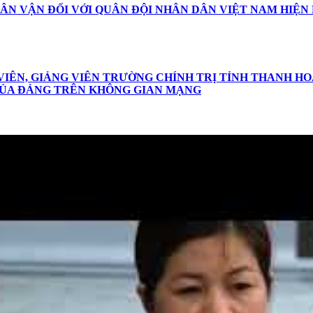
DÂN VẬN ĐỐI VỚI QUÂN ĐỘI NHÂN DÂN VIỆT NAM HIỆN
 VIÊN, GIẢNG VIÊN TRƯỜNG CHÍNH TRỊ TỈNH THANH 
 CỦA ĐẢNG TRÊN KHÔNG GIAN MẠNG