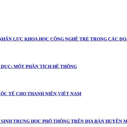
A NHÂN LỰC KHOA HỌC CÔNG NGHỆ TRẺ TRONG CÁC DO
 DỤC: MỘT PHÂN TÍCH HỆ THỐNG
UỐC TẾ CHO THANH NIÊN VIỆT NAM
 SINH TRUNG HỌC PHỐ THÔNG TRÊN ĐỊA BÀN HUYỆN M