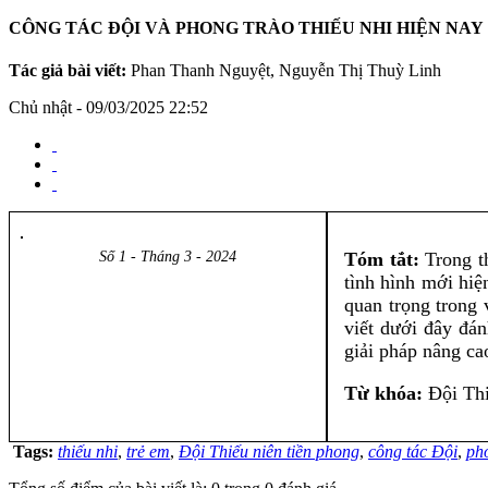
CÔNG TÁC ĐỘI VÀ PHONG TRÀO THIẾU NHI HIỆN NAY
Tác giả bài viết:
Phan Thanh Nguyệt, Nguyễn Thị Thuỳ Linh
Chủ nhật - 09/03/2025 22:52
Số 1 - Tháng 3 - 2024
Tóm tắt:
Trong t
tình hình mới hiệ
quan trọng trong 
viết dưới đây đá
giải pháp nâng cao
Từ khóa:
Đội Thiế
Tags:
thiếu nhi
,
trẻ em
,
Đội Thiếu niên tiền phong
,
công tác Đội
,
pho