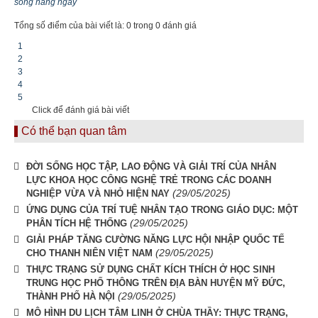
sống hàng ngày
Tổng số điểm của bài viết là: 0 trong 0 đánh giá
1
2
3
4
5
Click để đánh giá bài viết
Có thể bạn quan tâm
ĐỜI SỐNG HỌC TẬP, LAO ĐỘNG VÀ GIẢI TRÍ CỦA NHÂN
LỰC KHOA HỌC CÔNG NGHỆ TRẺ TRONG CÁC DOANH
(29/05/2025)
NGHIỆP VỪA VÀ NHỎ HIỆN NAY
ỨNG DỤNG CỦA TRÍ TUỆ NHÂN TẠO TRONG GIÁO DỤC: MỘT
(29/05/2025)
PHÂN TÍCH HỆ THỐNG
GIẢI PHÁP TĂNG CƯỜNG NĂNG LỰC HỘI NHẬP QUỐC TẾ
(29/05/2025)
CHO THANH NIÊN VIỆT NAM
THỰC TRẠNG SỬ DỤNG CHẤT KÍCH THÍCH Ở HỌC SINH
TRUNG HỌC PHỐ THÔNG TRÊN ĐỊA BÀN HUYỆN MỸ ĐỨC,
(29/05/2025)
THÀNH PHỐ HÀ NỘI
MÔ HÌNH DU LỊCH TÂM LINH Ở CHÙA THẦY: THỰC TRẠNG,