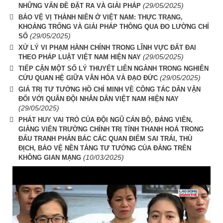
(29/05/2025)
NHỮNG VẤN ĐỀ ĐẶT RA VÀ GIẢI PHÁP
BẢO VỆ VỊ THÀNH NIÊN Ở VIỆT NAM: THỰC TRẠNG,
KHOẢNG TRỐNG VÀ GIẢI PHÁP THÔNG QUA ĐO LƯỜNG CHỈ
(29/05/2025)
SỐ
XỬ LÝ VI PHẠM HÀNH CHÍNH TRONG LĨNH VỰC ĐẤT ĐAI
(29/05/2025)
THEO PHÁP LUẬT VIỆT NAM HIỆN NAY
TIẾP CẬN MỘT SỐ LÝ THUYẾT LIÊN NGÀNH TRONG NGHIÊN
(29/05/2025)
CỨU QUAN HỆ GIỮA VĂN HÓA VÀ ĐẠO ĐỨC
GIÁ TRỊ TƯ TƯỞNG HỒ CHÍ MINH VỀ CÔNG TÁC DÂN VẬN
ĐỐI VỚI QUÂN ĐỘI NHÂN DÂN VIỆT NAM HIỆN NAY
(29/05/2025)
PHÁT HUY VAI TRÒ CỦA ĐỘI NGŨ CÁN BỘ, ĐẢNG VIÊN,
GIẢNG VIÊN TRƯỜNG CHÍNH TRỊ TỈNH THANH HOÁ TRONG
ĐẤU TRANH PHẢN BÁC CÁC QUAN ĐIỂM SAI TRÁI, THÙ
ĐỊCH, BẢO VỆ NỀN TẢNG TƯ TƯỞNG CỦA ĐẢNG TRÊN
(10/03/2025)
KHÔNG GIAN MẠNG