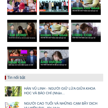
Tin nổi bật
HÀN VŨ LINH - NGƯỜI GIỮ LỬA GIỮA KHOA
HỌC VÀ BÁO CHÍ (Nhân...
NGƯỜI CAO TUỔI VÀ NHỮNG CẠM BẪY DỊCH