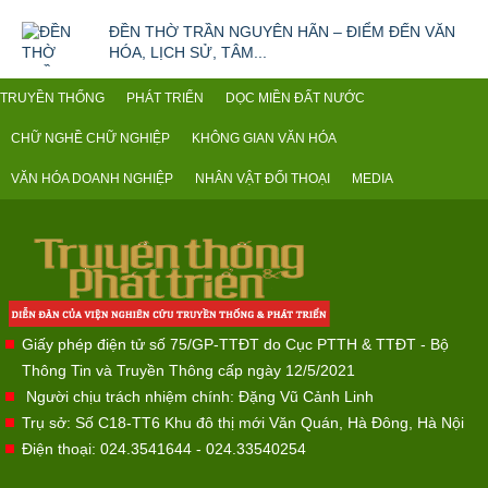
ĐỀN THỜ TRẦN NGUYÊN HÃN – ĐIỂM ĐẾN VĂN
HÓA, LỊCH SỬ, TÂM...
TRUYỀN THỐNG
PHÁT TRIỂN
DỌC MIỀN ĐẤT NƯỚC
CHỮ NGHỀ CHỮ NGHIỆP
KHÔNG GIAN VĂN HÓA
VĂN HÓA DOANH NGHIỆP
NHÂN VẬT ĐỐI THOẠI
MEDIA
Giấy phép điện tử số 75/GP-TTĐT do Cục PTTH & TTĐT - Bộ
Thông Tin và Truyền Thông cấp ngày 12/5/2021
Người chịu trách nhiệm chính: Đặng Vũ Cảnh Linh
Trụ sở: Số C18-TT6 Khu đô thị mới Văn Quán, Hà Đông, Hà Nội
Điện thoại: 024.3541644 - 024.33540254