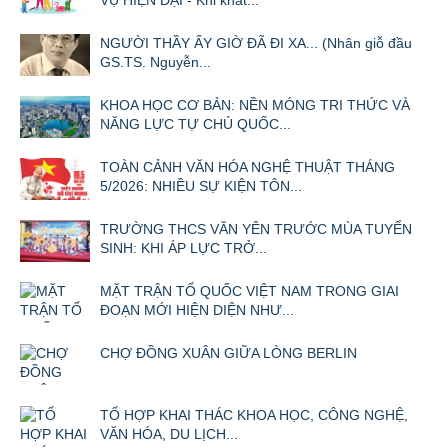
VỤ HIỆN ĐẠI - Khi khát...
NGƯỜI THẦY ẤY GIỜ ĐÃ ĐI XA... (Nhân giỗ đầu
GS.TS. Nguyễn...
KHOA HỌC CƠ BẢN: NỀN MÓNG TRI THỨC VÀ
NĂNG LỰC TỰ CHỦ QUỐC...
TOÀN CẢNH VĂN HÓA NGHỆ THUẬT THÁNG
5/2026: NHIỀU SỰ KIỆN TÔN...
TRƯỜNG THCS VĂN YÊN TRƯỚC MÙA TUYỂN
SINH: KHI ÁP LỰC TRỞ...
MẶT TRẬN TỔ QUỐC VIỆT NAM TRONG GIAI
ĐOẠN MỚI HIỆN DIỆN NHƯ...
CHỢ ĐỒNG XUÂN GIỮA LÒNG BERLIN
TỔ HỢP KHAI THÁC KHOA HỌC, CÔNG NGHỆ,
VĂN HÓA, DU LỊCH...