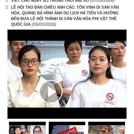
(07/03/2026)
VIẾT CHO NGÀY 8/3 TRONG THỜI ĐẠI SỐ
LỄ HỘI TAO ĐÀN CHIÊU ANH CÁC: TÔN VINH DI SẢN VĂN
HÓA, QUẢNG BÁ HÌNH ẢNH DU LỊCH HÀ TIÊN VÀ HƯỚNG
ĐẾN ĐƯA LỄ HỘI THÀNH DI SẢN VĂN HÓA PHI VẬT THỂ
(05/03/2026)
QUỐC GIA