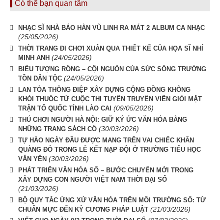
Có thể bạn quan tâm
NHẠC SĨ NHÀ BÁO HÀN VŨ LINH RA MÁT 2 ALBUM CA NHẠC
(25/05/2026)
THỜI TRANG ĐI CHƠI XUÂN QUA THIẾT KẾ CỦA HỌA SĨ NHÍ
(24/05/2026)
MINH ANH
BIỂU TƯỢNG RỒNG – CỘI NGUỒN CỦA SỨC SỐNG TRƯỜNG
(24/05/2026)
TỒN DÂN TỘC
LAN TỎA THÔNG ĐIỆP XÂY DỰNG CỘNG ĐỒNG KHÔNG
KHÓI THUỐC TỪ CUỘC THI TUYÊN TRUYỀN VIÊN GIỎI MẶT
(09/05/2026)
TRẬN TỔ QUỐC TỈNH LÀO CAI
THÚ CHƠI NGƯỜI HÀ NỘI: GIỮ KÝ ỨC VĂN HÓA BẰNG
(30/03/2026)
NHỮNG TRANG SÁCH CỔ
TỰ HÀO NGÀY ĐẦU ĐƯỢC MANG TRÊN VAI CHIẾC KHĂN
QUÀNG ĐỎ TRONG LỄ KẾT NẠP ĐỘI Ở TRƯỜNG TIỂU HỌC
(30/03/2026)
VĂN YÊN
PHÁT TRIỂN VĂN HÓA SỐ – BƯỚC CHUYỂN MỚI TRONG
XÂY DỰNG CON NGƯỜI VIỆT NAM THỜI ĐẠI SỐ
(21/03/2026)
BỘ QUY TẮC ỨNG XỬ VĂN HÓA TRÊN MÔI TRƯỜNG SỐ: TỪ
(21/03/2026)
CHUẨN MỰC ĐẾN KỶ CƯƠNG PHÁP LUẬT