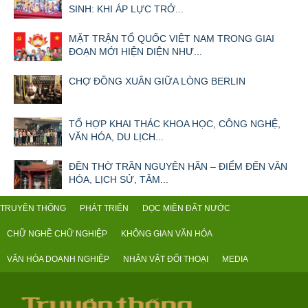
SINH: KHI ÁP LỰC TRỞ...
MẶT TRẬN TỔ QUỐC VIỆT NAM TRONG GIAI
ĐOẠN MỚI HIỆN DIỆN NHƯ...
CHỢ ĐỒNG XUÂN GIỮA LÒNG BERLIN
TỔ HỢP KHAI THÁC KHOA HỌC, CÔNG NGHỆ,
VĂN HÓA, DU LỊCH...
ĐỀN THỜ TRẦN NGUYÊN HÃN – ĐIỂM ĐẾN VĂN
HÓA, LỊCH SỬ, TÂM...
TRUYỀN THỐNG
PHÁT TRIỂN
DỌC MIỀN ĐẤT NƯỚC
CHỮ NGHỀ CHỮ NGHIỆP
KHÔNG GIAN VĂN HÓA
VĂN HÓA DOANH NGHIỆP
NHÂN VẬT ĐỐI THOẠI
MEDIA