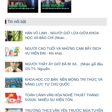
Tin nổi bật
HÀN VŨ LINH - NGƯỜI GIỮ LỬA GIỮA KHOA
HỌC VÀ BÁO CHÍ (Nhân...
NGƯỜI CAO TUỔI VÀ NHỮNG CẠM BẪY DỊCH
VỤ HIỆN ĐẠI - Khi khát...
NGƯỜI THẦY ẤY GIỜ ĐÃ ĐI XA... (Nhân giỗ đầu
GS.TS. Nguyễn...
KHOA HỌC CƠ BẢN: NỀN MÓNG TRI THỨC VÀ
NĂNG LỰC TỰ CHỦ QUỐC...
TOÀN CẢNH VĂN HÓA NGHỆ THUẬT THÁNG
5/2026: NHIỀU SỰ KIỆN TÔN...
TRƯỜNG THCS VĂN YÊN TRƯỚC MÙA TUYỂN