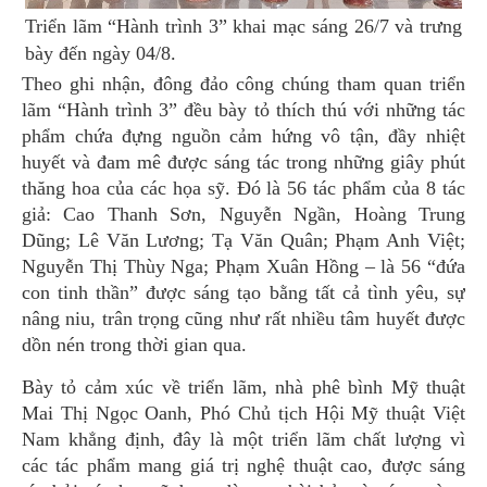
Triển lãm “Hành trình 3” khai mạc sáng 26/7 và trưng
bày đến ngày 04/8.
Theo ghi nhận, đông đảo công chúng tham quan triển
lãm “Hành trình 3” đều bày tỏ thích thú với những tác
phẩm chứa đựng nguồn cảm hứng vô tận, đầy nhiệt
huyết và đam mê được sáng tác trong những giây phút
thăng hoa của các họa sỹ. Đó là 56 tác phẩm của 8 tác
giả: Cao Thanh Sơn, Nguyễn Ngần, Hoàng Trung
Dũng; Lê Văn Lương; Tạ Văn Quân; Phạm Anh Việt;
Nguyễn Thị Thùy Nga; Phạm Xuân Hồng – là 56 “đứa
con tinh thần” được sáng tạo bằng tất cả tình yêu, sự
nâng niu, trân trọng cũng như rất nhiều tâm huyết được
dồn nén trong thời gian qua.
Bày tỏ cảm xúc về triển lãm, nhà phê bình Mỹ thuật
Mai Thị Ngọc Oanh, Phó Chủ tịch Hội Mỹ thuật Việt
Nam khẳng định, đây là một triển lãm chất lượng vì
các tác phẩm mang giá trị nghệ thuật cao, được sáng