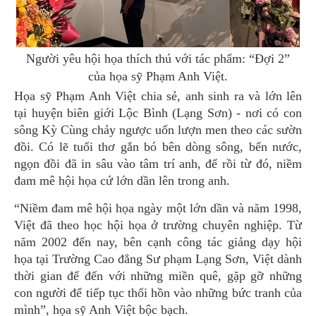
Người yêu hội họa thích thú với tác phẩm: “Đợi 2”
của họa sỹ Phạm Anh Việt.
Họa sỹ Phạm Anh Việt chia sẻ, anh sinh ra và lớn lên
tại huyện biên giới Lộc Bình (Lạng Sơn) - nơi có con
sông Kỳ Cùng chảy ngược uốn lượn men theo các sườn
đồi. Có lẽ tuổi thơ gắn bó bên dòng sông, bến nước,
ngọn đồi đã in sâu vào tâm trí anh, để rồi từ đó, niềm
đam mê hội họa cứ lớn dần lên trong anh.
“Niềm đam mê hội họa ngày một lớn dần và năm 1998,
Việt đã theo học hội họa ở trường chuyên nghiệp. Từ
năm 2002 đến nay, bên cạnh công tác giảng dạy hội
họa tại Trường Cao đẳng Sư phạm Lạng Sơn, Việt dành
thời gian để đến với những miền quê, gặp gỡ những
con người để tiếp tục thổi hồn vào những bức tranh của
mình”, họa sỹ Anh Việt bộc bạch.