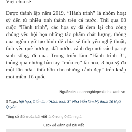
Việt chia sẻ.
Được thành lập năm 2019, “Hành trình” là nhóm hoạt
sỹ đến từ nhiều tỉnh thành trên cả nước. Trải qua 03
cuộc “Hành trình”, các họa sỹ đã đem lại cho công
chúng yêu hội họa những tác phẩm chất lượng, thông
qua ngôn ngữ tạo hình để chia sẻ tình yêu nghệ thuật,
tình yêu quê hương, đất nước, cảnh đẹp nơi các họa sỹ
sinh sống, đi qua. Trong triển lãm “Hành trình 3”,
thông qua những bàn tay “múa cọ” tài hoa, 8 họa sỹ đã
một lần nữa “thổi hồn cho những cảnh đẹp” trên khắp
mọi miền Tổ quốc.
Nguồn tin:
doanhnghiepvakinhtexanh.vn:
Tags:
hội họa
,
Triển lãm “Hành trình 3”
,
Nhà triển lãm Mỹ thuật 16 Ngô
Quyền
Tổng số điểm của bài viết là: 0 trong 0 đánh giá
Click để đánh giá bài viết