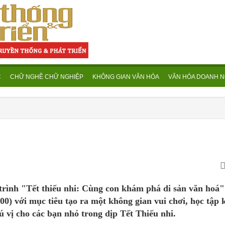
C
CHỮ NGHỀ CHỮ NGHIỆP
KHÔNG GIAN VĂN HÓA
VĂN HÓA DOANH N
trình "Tết thiếu nhi: Cùng con khám phá di sản văn hoá"
7:00) với mục tiêu tạo ra một không gian vui chơi, học tậ
ú vị cho các bạn nhỏ trong dịp Tết Thiếu nhi.