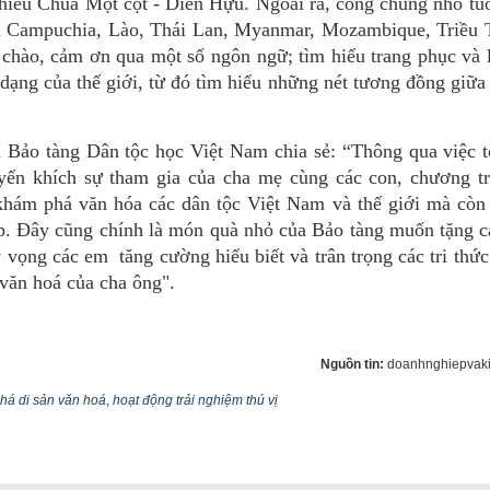
hiểu Chùa Một cột - Diên Hựu. Ngoài ra, công chúng nhỏ tu
iên Campuchia, Lào, Thái Lan, Myanmar, Mozambique, Triều
hào, cảm ơn qua một số ngôn ngữ; tìm hiểu trang phục và l
 dạng của thế giới, từ đó tìm hiểu những nét tương đồng giữ
Bảo tàng Dân tộc học Việt Nam chia sẻ: “Thông qua việc t
uyến khích sự tham gia của cha mẹ cùng các con, chương t
khám phá văn hóa các dân tộc Việt Nam và thế giới mà còn 
iếp. Đây cũng chính là món quà nhỏ của Bảo tàng muốn tặng 
vọng các em tăng cường hiểu biết và trân trọng các tri thức
 văn hoá của cha ông".
Nguồn tin:
doanhnghiepvaki
há di sản văn hoá
,
hoạt động trải nghiệm thú vị