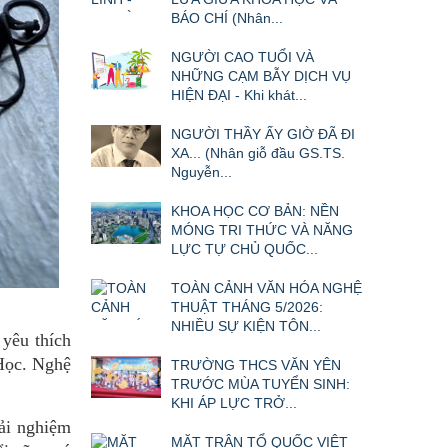
BÁO CHÍ (Nhân...
NGƯỜI CAO TUỔI VÀ
NHỮNG CẠM BẪY DỊCH VỤ
HIỆN ĐẠI - Khi khát...
NGƯỜI THẦY ẤY GIỜ ĐÃ ĐI
XA... (Nhân giỗ đầu GS.TS.
Nguyễn...
KHOA HỌC CƠ BẢN: NỀN
MÓNG TRI THỨC VÀ NĂNG
LỰC TỰ CHỦ QUỐC...
TOÀN CẢNH VĂN HÓA NGHỆ
THUẬT THÁNG 5/2026:
NHIỀU SỰ KIỆN TÔN...
 yêu thích
 Học. Nghệ
TRƯỜNG THCS VĂN YÊN
TRƯỚC MÙA TUYỂN SINH:
KHI ÁP LỰC TRỞ...
rải nghiệm
MẶT TRẬN TỔ QUỐC VIỆT