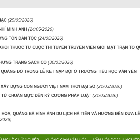
(25/05/2026)
HẠC
(24/05/2026)
NHÍ MINH ANH
(24/05/2026)
ỜNG TỒN DÂN TỘC
ÓI THUỐC TỪ CUỘC THI TUYÊN TRUYỀN VIÊN GIỎI MẶT TRẬN TỔ Q
(30/03/2026)
 NHỮNG TRANG SÁCH CỔ
 QUÀNG ĐỎ TRONG LỄ KẾT NẠP ĐỘI Ở TRƯỜNG TIỂU HỌC VĂN YÊN
(21/03/2026)
 XÂY DỰNG CON NGƯỜI VIỆT NAM THỜI ĐẠI SỐ
(21/03/2026)
: TỪ CHUẨN MỰC ĐẾN KỶ CƯƠNG PHÁP LUẬT
N HÓA, QUẢNG BÁ HÌNH ẢNH DU LỊCH HÀ TIÊN VÀ HƯỚNG ĐẾN ĐƯA LỄ
/2026)