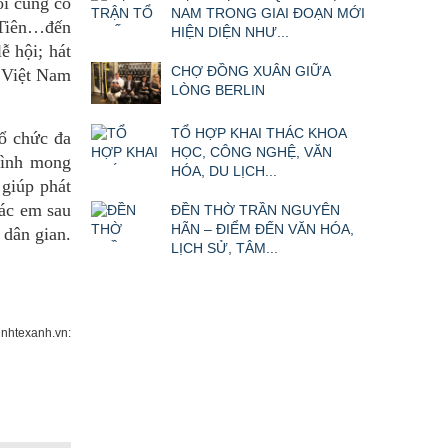
ổi cũng có
NAM TRONG GIAI ĐOẠN MỚI
 Tiên…đến
HIỆN DIỆN NHƯ...
ễ hội; hát
CHỢ ĐỒNG XUÂN GIỮA
a Việt Nam
LÒNG BERLIN
TỔ HỢP KHAI THÁC KHOA
ổ chức đa
HỌC, CÔNG NGHỆ, VĂN
rình mong
HÓA, DU LỊCH...
giúp phát
các em sau
ĐỀN THỜ TRẦN NGUYÊN
HÃN – ĐIỂM ĐẾN VĂN HÓA,
 dân gian.
LỊCH SỬ, TÂM...
nhtexanh.vn: