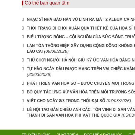
Có thể bạn quan tâm
NHẠC SĨ NHÀ BÁO HÀN VŨ LINH RA MÁT 2 ALBUM CA N
THỜI TRANG ĐI CHƠI XUÂN QUA THIẾT KẾ CỦA HỌA SĨ 
BIỂU TƯỢNG RỒNG – CỘI NGUỒN CỦA SỨC SỐNG TRƯ
LAN TỎA THÔNG ĐIỆP XÂY DỰNG CỘNG ĐỒNG KHÔNG KH
(09/05/2026)
LÀO CAI
THÚ CHƠI NGƯỜI HÀ NỘI: GIỮ KÝ ỨC VĂN HÓA BẰNG
TỰ HÀO NGÀY ĐẦU ĐƯỢC MANG TRÊN VAI CHIẾC KHĂN
(30/03/2026)
PHÁT TRIỂN VĂN HÓA SỐ – BƯỚC CHUYỂN MỚI TRONG
BỘ QUY TẮC ỨNG XỬ VĂN HÓA TRÊN MÔI TRƯỜNG SỐ
(07/03/2026)
VIẾT CHO NGÀY 8/3 TRONG THỜI ĐẠI SỐ
LỄ HỘI TAO ĐÀN CHIÊU ANH CÁC: TÔN VINH DI SẢN VĂ
(05/03
THÀNH DI SẢN VĂN HÓA PHI VẬT THỂ QUỐC GIA