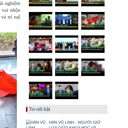
rải nghiệm
h vui nhộn
và trí tuệ
Tin nổi bật
HÀN VŨ LINH - NGƯỜI GIỮ
LỬA GIỮA KHOA HỌC VÀ