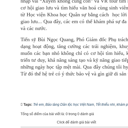
nhập vai “Xuyên không cùng con” và VR tour tìm 
cơ hội giao lưu và tìm hiểu văn hoá cùng sinh v
từ Học viện Khoa học Quân sự bằng cách học lời c
giao lưu... Qua đây, các em có thể khám phá sự đa
và các nước.
Tiến sỹ Bùi Ngọc Quang, Phó Giám đốc Phụ trách 
dạng hoạt động, tăng cường các trải nghiệm, kh
muốn các bạn nhỏ không chỉ có cơ hội tìm hiểu, 
triển tư duy, khả năng sáng tạo và kỹ năng giao t
những ngày học tập mệt mài. Qua đây chúng tôi hy 
Từ đó thế hệ trẻ có ý thức bảo vệ và gìn giữ di sản
Tags:
Trẻ em
,
Bảo tàng Dân tộc học Việt Nam
,
Tết thiếu nhi
,
khám p
Tổng số điểm của bài viết là: 0 trong 0 đánh giá
Click để đánh giá bài viết