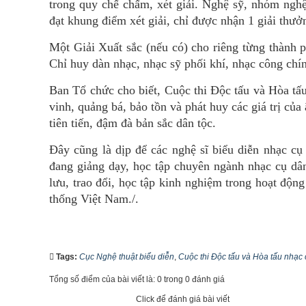
trong quy chế chấm, xét giải. Nghệ sỹ, nhóm nghệ 
đạt khung điểm xét giải, chỉ được nhận 1 giải thưở
Một Giải Xuất sắc (nếu có) cho riêng từng thành p
Chỉ huy dàn nhạc, nhạc sỹ phối khí, nhạc công chí
Ban Tổ chức cho biết, Cuộc thi Độc tấu và Hòa tấ
vinh, quảng bá, bảo tồn và phát huy các giá trị c
tiên tiến, đậm đà bản sắc dân tộc.
Đây cũng là dịp để các nghệ sĩ biểu diễn nhạc cụ 
đang giảng dạy, học tập chuyên ngành nhạc cụ dân 
lưu, trao đổi, học tập kinh nghiệm trong hoạt độn
thống Việt Nam./.
Tags:
Cục Nghệ thuật biểu diễn
,
Cuộc thi Độc tấu và Hòa tấu nhạc 
Tổng số điểm của bài viết là: 0 trong 0 đánh giá
Click để đánh giá bài viết