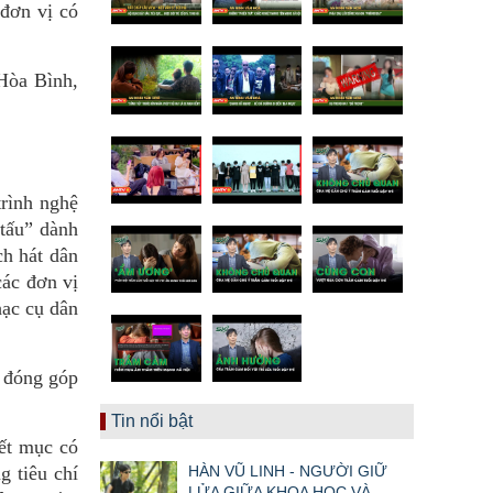
đơn vị có
 Hòa Bình,
trình nghệ
 tấu” dành
ch hát dân
các đơn vị
hạc cụ dân
u đóng góp
Tin nổi bật
iết mục có
g tiêu chí
HÀN VŨ LINH - NGƯỜI GIỮ
LỬA GIỮA KHOA HỌC VÀ