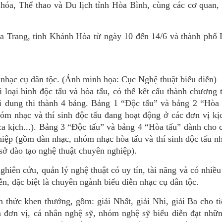
óa, Thể thao và Du lịch tỉnh Hòa Bình, cùng các cơ quan, 
Nha Trang, tỉnh Khánh Hòa từ ngày 10 đến 14/6 và thành phố
u nhạc cụ dân tộc. (Ảnh minh họa: Cục Nghệ thuật biểu diễn)
i loại hình độc tấu và hòa tấu, có thể kết cấu thành chương 
ội dung thi thành 4 bảng. Bảng 1 “Độc tấu” và bảng 2 “Hòa
óm nhạc và thí sinh độc tấu đang hoạt động ở các đơn vị kị
 ca kịch...). Bảng 3 “Độc tấu” và bảng 4 “Hòa tấu” dành cho 
hiệp (gồm dàn nhạc, nhóm nhạc hòa tấu và thí sinh độc tấu n
sở đào tạo nghệ thuật chuyên nghiệp).
ghiên cứu, quản lý nghệ thuật có uy tín, tài năng và có nhiề
ễn, đặc biệt là chuyên ngành biểu diễn nhạc cụ dân tộc.
 thức khen thưởng, gồm: giải Nhất, giải Nhì, giải Ba cho t
n đơn vị, cá nhân nghệ sỹ, nhóm nghệ sỹ biểu diễn đạt nhữn