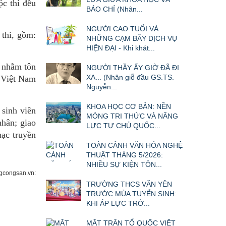
ộc thi đều
BÁO CHÍ (Nhân...
NGƯỜI CAO TUỔI VÀ
 thi, gồm:
NHỮNG CẠM BẪY DỊCH VỤ
HIỆN ĐẠI - Khi khát...
p nhằm tôn
NGƯỜI THẦY ẤY GIỜ ĐÃ ĐI
XA... (Nhân giỗ đầu GS.TS.
a Việt Nam
Nguyễn...
KHOA HỌC CƠ BẢN: NỀN
 sinh viên
MÓNG TRI THỨC VÀ NĂNG
nhân; giao
LỰC TỰ CHỦ QUỐC...
hạc truyền
TOÀN CẢNH VĂN HÓA NGHỆ
THUẬT THÁNG 5/2026:
NHIỀU SỰ KIỆN TÔN...
congsan.vn:
TRƯỜNG THCS VĂN YÊN
TRƯỚC MÙA TUYỂN SINH:
KHI ÁP LỰC TRỞ...
MẶT TRẬN TỔ QUỐC VIỆT