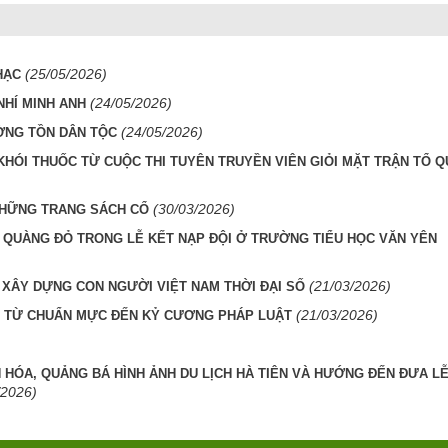
(25/05/2026)
HẠC
(24/05/2026)
NHÍ MINH ANH
(24/05/2026)
ỜNG TỒN DÂN TỘC
ÓI THUỐC TỪ CUỘC THI TUYÊN TRUYỀN VIÊN GIỎI MẶT TRẬN TỔ Q
(30/03/2026)
 NHỮNG TRANG SÁCH CỔ
 QUÀNG ĐỎ TRONG LỄ KẾT NẠP ĐỘI Ở TRƯỜNG TIỂU HỌC VĂN YÊN
(21/03/2026)
 XÂY DỰNG CON NGƯỜI VIỆT NAM THỜI ĐẠI SỐ
(21/03/2026)
: TỪ CHUẨN MỰC ĐẾN KỶ CƯƠNG PHÁP LUẬT
N HÓA, QUẢNG BÁ HÌNH ẢNH DU LỊCH HÀ TIÊN VÀ HƯỚNG ĐẾN ĐƯA LỄ
/2026)