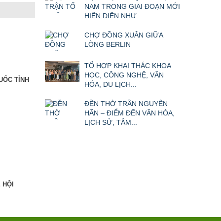
NAM TRONG GIAI ĐOẠN MỚI
HIỆN DIỆN NHƯ...
CHỢ ĐỒNG XUÂN GIỮA
LÒNG BERLIN
TỔ HỢP KHAI THÁC KHOA
HỌC, CÔNG NGHỆ, VĂN
UỐC TỈNH
HÓA, DU LỊCH...
ĐỀN THỜ TRẦN NGUYÊN
HÃN – ĐIỂM ĐẾN VĂN HÓA,
LỊCH SỬ, TÂM...
 HỘI