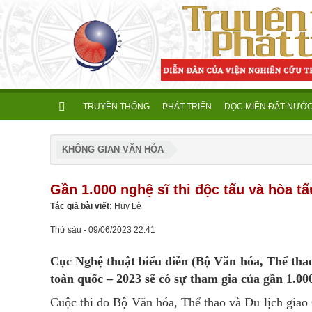
TRUYỀN THỐNG
PHÁT TRIỂN
DỌC MIỀN ĐẤT NƯỚ
KHÔNG GIAN VĂN HÓA
Gần 1.000 nghệ sĩ thi độc tấu và hòa t
Tác giả bài viết:
Huy Lê
Thứ sáu - 09/06/2023 22:41
Cục Nghệ thuật biểu diễn (Bộ Văn hóa, Thể thao 
toàn quốc – 2023 sẽ có sự tham gia của gần 1.000
Cuộc thi do Bộ Văn hóa, Thể thao và Du lịch giao 