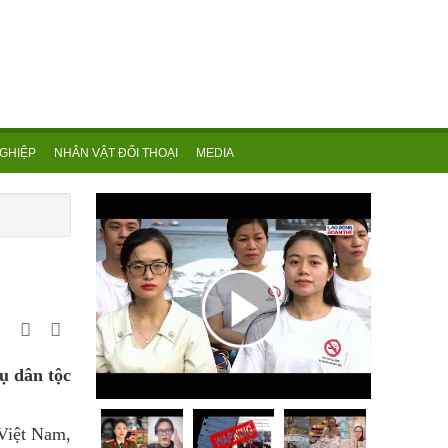
GHIỆP
NHÂN VẬT ĐỐI THOẠI
MEDIA
ụ dân tộc
 Việt Nam,