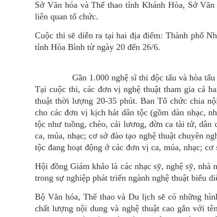
Sở Văn hóa và Thể thao tỉnh Khánh Hòa, Sở Văn h
liên quan tổ chức.
Cuộc thi sẽ diễn ra tại hai địa điểm: Thành phố 
tỉnh Hòa Bình từ ngày 20 đến 26/6.
Gần 1.000 nghệ sĩ thi độc tấu và hòa tấ
Tại cuộc thi, các đơn vị nghệ thuật tham gia cả ha
thuật thời lượng 20-35 phút. Ban Tổ chức chia n
cho các đơn vị kịch hát dân tộc (gồm dàn nhạc, nh
tộc như tuồng, chèo, cải lương, đờn ca tài tử, dân
ca, múa, nhạc; cơ sở đào tạo nghệ thuật chuyên ng
tộc đang hoạt động ở các đơn vị ca, múa, nhạc; cơ 
Hội đồng Giám khảo là các nhạc sỹ, nghệ sỹ, nhà n
trong sự nghiệp phát triển ngành nghệ thuật biểu di
Bộ Văn hóa, Thể thao và Du lịch sẽ có những hình
chất lượng nội dung và nghệ thuật cao gắn với tê