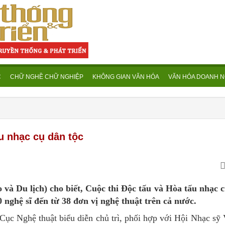
C
CHỮ NGHỀ CHỮ NGHIỆP
KHÔNG GIAN VĂN HÓA
VĂN HÓA DOANH N
ấu nhạc cụ dân tộc
và Du lịch) cho biết, Cuộc thi Độc tấu và Hòa tấu nhạc c
 nghệ sĩ đến từ 38 đơn vị nghệ thuật trên cả nước.
Cục Nghệ thuật biểu diễn chủ trì, phối hợp với Hội Nhạc sỹ