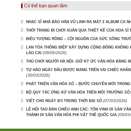
Có thể bạn quan tâm
NHẠC SĨ NHÀ BÁO HÀN VŨ LINH RA MÁT 2 ALBUM CA N
THỜI TRANG ĐI CHƠI XUÂN QUA THIẾT KẾ CỦA HỌA SĨ 
BIỂU TƯỢNG RỒNG – CỘI NGUỒN CỦA SỨC SỐNG TRƯ
LAN TỎA THÔNG ĐIỆP XÂY DỰNG CỘNG ĐỒNG KHÔNG KH
(09/05/2026)
LÀO CAI
THÚ CHƠI NGƯỜI HÀ NỘI: GIỮ KÝ ỨC VĂN HÓA BẰNG
TỰ HÀO NGÀY ĐẦU ĐƯỢC MANG TRÊN VAI CHIẾC KHĂN
(30/03/2026)
PHÁT TRIỂN VĂN HÓA SỐ – BƯỚC CHUYỂN MỚI TRONG
BỘ QUY TẮC ỨNG XỬ VĂN HÓA TRÊN MÔI TRƯỜNG SỐ
(07/03/2026)
VIẾT CHO NGÀY 8/3 TRONG THỜI ĐẠI SỐ
LỄ HỘI TAO ĐÀN CHIÊU ANH CÁC: TÔN VINH DI SẢN VĂ
(05/03
THÀNH DI SẢN VĂN HÓA PHI VẬT THỂ QUỐC GIA