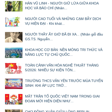
HÀN VŨ LINH - NGƯỜI GIỮ LỬA GIỮA KHOA
HỌC VÀ BÁO CHÍ (Nhân...
NGƯỜI CAO TUỔI VÀ NHỮNG CẠM BẪY DỊCH
VỤ HIỆN ĐẠI - Khi khát...
NGƯỜI THẦY ẤY GIỜ ĐÃ ĐI XA... (Nhân giỗ đầu
GS.TS. Nguyễn...
KHOA HỌC CƠ BẢN: NỀN MÓNG TRI THỨC VÀ
NĂNG LỰC TỰ CHỦ QUỐC...
TOÀN CẢNH VĂN HÓA NGHỆ THUẬT THÁNG
5/2026: NHIỀU SỰ KIỆN TÔN...
TRƯỜNG THCS VĂN YÊN TRƯỚC MÙA TUYỂN
SINH: KHI ÁP LỰC TRỞ...
MẶT TRẬN TỔ QUỐC VIỆT NAM TRONG GIAI
ĐOẠN MỚI HIỆN DIỆN NHƯ...
CHỢ ĐỒNG XUÂN GIỮA LÒNG BERLIN