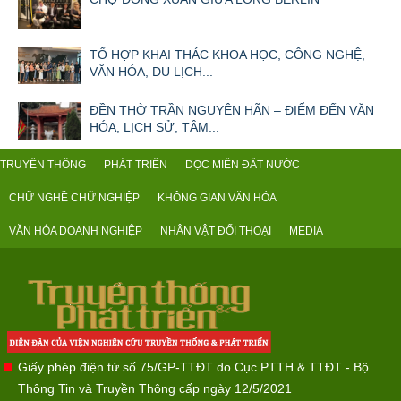
TỔ HỢP KHAI THÁC KHOA HỌC, CÔNG NGHỆ,
VĂN HÓA, DU LỊCH...
ĐỀN THỜ TRẦN NGUYÊN HÃN – ĐIỂM ĐẾN VĂN
HÓA, LỊCH SỬ, TÂM...
TRUYỀN THỐNG
PHÁT TRIỂN
DỌC MIỀN ĐẤT NƯỚC
CHỮ NGHỀ CHỮ NGHIỆP
KHÔNG GIAN VĂN HÓA
VĂN HÓA DOANH NGHIỆP
NHÂN VẬT ĐỐI THOẠI
MEDIA
Giấy phép điện tử số 75/GP-TTĐT do Cục PTTH & TTĐT - Bộ
Thông Tin và Truyền Thông cấp ngày 12/5/2021