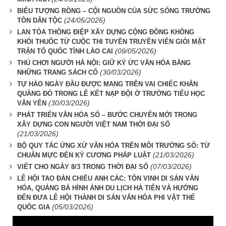
BIỂU TƯỢNG RỒNG – CỘI NGUỒN CỦA SỨC SỐNG TRƯỜNG
(24/05/2026)
TỒN DÂN TỘC
LAN TỎA THÔNG ĐIỆP XÂY DỰNG CỘNG ĐỒNG KHÔNG
KHÓI THUỐC TỪ CUỘC THI TUYÊN TRUYỀN VIÊN GIỎI MẶT
(09/05/2026)
TRẬN TỔ QUỐC TỈNH LÀO CAI
THÚ CHƠI NGƯỜI HÀ NỘI: GIỮ KÝ ỨC VĂN HÓA BẰNG
(30/03/2026)
NHỮNG TRANG SÁCH CỔ
TỰ HÀO NGÀY ĐẦU ĐƯỢC MANG TRÊN VAI CHIẾC KHĂN
QUÀNG ĐỎ TRONG LỄ KẾT NẠP ĐỘI Ở TRƯỜNG TIỂU HỌC
(30/03/2026)
VĂN YÊN
PHÁT TRIỂN VĂN HÓA SỐ – BƯỚC CHUYỂN MỚI TRONG
XÂY DỰNG CON NGƯỜI VIỆT NAM THỜI ĐẠI SỐ
(21/03/2026)
BỘ QUY TẮC ỨNG XỬ VĂN HÓA TRÊN MÔI TRƯỜNG SỐ: TỪ
(21/03/2026)
CHUẨN MỰC ĐẾN KỶ CƯƠNG PHÁP LUẬT
(07/03/2026)
VIẾT CHO NGÀY 8/3 TRONG THỜI ĐẠI SỐ
LỄ HỘI TAO ĐÀN CHIÊU ANH CÁC: TÔN VINH DI SẢN VĂN
HÓA, QUẢNG BÁ HÌNH ẢNH DU LỊCH HÀ TIÊN VÀ HƯỚNG
ĐẾN ĐƯA LỄ HỘI THÀNH DI SẢN VĂN HÓA PHI VẬT THỂ
(05/03/2026)
QUỐC GIA