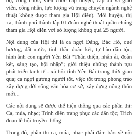
bộ, công chức, viên chức cấp huyện, cấp xã và giáo
viên, công nhân, lực lượng vũ trang chuyên ngành nghệ
thuật không được tham gia Hội diễn)
.
Mỗi huyện, thị
xã, thành phố thành lập 01 đoàn nghệ thuật quần chúng
tham gia Hội diễn với số lượng không quá 25 người.
Nội dung của Hội thi là ca ngợi Đảng, Bác Hồ, quê
hương, đất nước, tinh thần đoàn kết, tự hào dân tộc,
hình ảnh con người Yên Bái “Thân thiện, nhân ái, đoàn
kết, sáng tạo, hội nhập”; giới thiệu những thành tựu
phát triển kinh tế - xã hội tỉnh Yên Bái trong thời gian
qua; ca ngợi gương người tốt, việc tốt trong phong trào
xây dựng đời sống văn hóa cơ sở, xây dựng nông thôn
mới...
Các nội dung sẽ được thể hiện thông qua các phần thi:
Ca, múa, nhạc; Trình diễn trang phục các dân tộc; Trích
đoạn lễ hội truyền thống
Trong đó, phần thi ca, múa, nhạc phải đảm bảo về nội