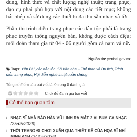
dung, hình thức và chất lượng nghệ thuật; trang phục,
đạo cụ phải phù hợp với nội dung các tiết mục; không
hát nhép và sử dụng các thiết bị đã thu sẵn nhạc và lời.
Phần thi trình diễn trang phục các dân tộc phải là trang
phục truyền thống nguyên bản, không được cách điệu;
mỗi đoàn tham gia từ 04 - 06 người gồm cả nam và nữ.
Nguồn tin:
yenbai.gov.vn:
Tags:
Yên Bái
,
các dân tộc
,
Sở Văn hóa – Thể thao và Du lịch
,
Trình
diễn trang phục
,
Hội diễn nghệ thuật quần chúng
Tổng số điểm của bài viết là: 0 trong 0 đánh giá
Click để đánh giá bài viết
Có thể bạn quan tâm
NHẠC SĨ NHÀ BÁO HÀN VŨ LINH RA MÁT 2 ALBUM CA NHẠC
(25/05/2026)
THỜI TRANG ĐI CHƠI XUÂN QUA THIẾT KẾ CỦA HỌA SĨ NHÍ
(24/05/2026)
MINH ANH