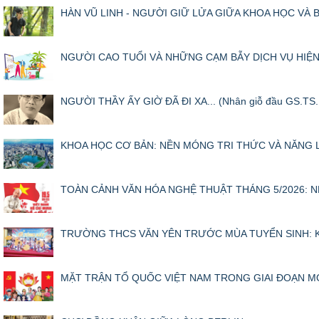
HÀN VŨ LINH - NGƯỜI GIỮ LỬA GIỮA KHOA HỌC VÀ BÁ
NGƯỜI CAO TUỔI VÀ NHỮNG CẠM BẪY DỊCH VỤ HIỆN ĐẠI
NGƯỜI THẦY ẤY GIỜ ĐÃ ĐI XA... (Nhân giỗ đầu GS.TS. 
KHOA HỌC CƠ BẢN: NỀN MÓNG TRI THỨC VÀ NĂNG 
TOÀN CẢNH VĂN HÓA NGHỆ THUẬT THÁNG 5/2026: NH
TRƯỜNG THCS VĂN YÊN TRƯỚC MÙA TUYỂN SINH: KH
MẶT TRẬN TỔ QUỐC VIỆT NAM TRONG GIAI ĐOẠN MỚI