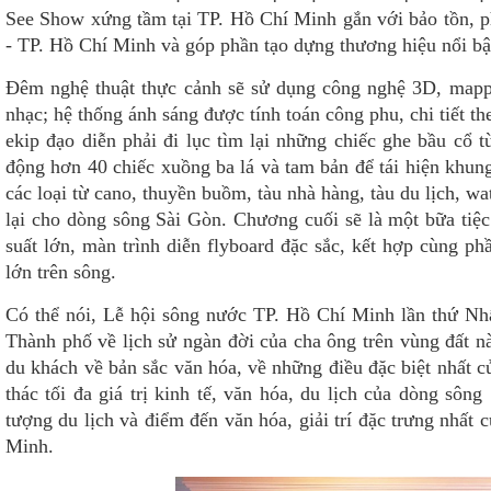
See Show xứng tầm tại TP. Hồ Chí Minh gắn với bảo tồn, phát
- TP. Hồ Chí Minh và góp phần tạo dựng thương hiệu nổi bậ
Đêm nghệ thuật thực cảnh sẽ sử dụng công nghệ 3D, mappin
nhạc; hệ thống ánh sáng được tính toán công phu, chi tiết t
ekip đạo diễn phải đi lục tìm lại những chiếc ghe bầu cổ
động hơn 40 chiếc xuồng ba lá và tam bản để tái hiện khun
các loại từ cano, thuyền buồm, tàu nhà hàng, tàu du lịch, w
lại cho dòng sông Sài Gòn. Chương cuối sẽ là một bữa tiệc 
suất lớn, màn trình diễn flyboard đặc sắc, kết hợp cùng ph
lớn trên sông.
Có thể nói, Lễ hội sông nước TP. Hồ Chí Minh lần thứ Nh
Thành phố về lịch sử ngàn đời của cha ông trên vùng đất 
du khách về bản sắc văn hóa, về những điều đặc biệt nhất c
thác tối đa giá trị kinh tế, văn hóa, du lịch của dòng sôn
tượng du lịch và điểm đến văn hóa, giải trí đặc trưng nhất
Minh.