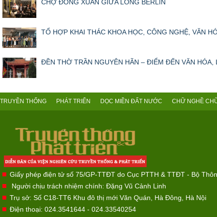
CHỢ ĐỒNG XUÂN GIỮA LÒNG BERLIN
TỔ HỢP KHAI THÁC KHOA HỌC, CÔNG NGHỆ, VĂN HÓA
ĐỀN THỜ TRẦN NGUYÊN HÃN – ĐIỂM ĐẾN VĂN HÓA, L
TRUYỀN THỐNG
PHÁT TRIỂN
DỌC MIỀN ĐẤT NƯỚC
CHỮ NGHỀ CHỮ
Giấy phép điện tử số 75/GP-TTĐT do Cục PTTH & TTĐT - Bộ Thôn
Người chịu trách nhiệm chính: Đặng Vũ Cảnh Linh
Trụ sở: Số C18-TT6 Khu đô thị mới Văn Quán, Hà Đông, Hà Nội
Điện thoại: 024.3541644 - 024.33540254