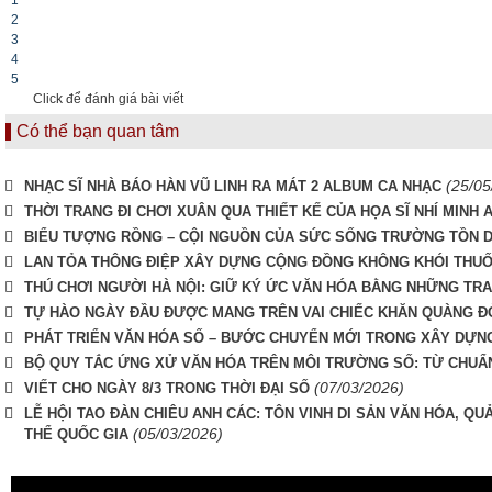
2
3
4
5
Click để đánh giá bài viết
Có thể bạn quan tâm
(25/05
NHẠC SĨ NHÀ BÁO HÀN VŨ LINH RA MÁT 2 ALBUM CA NHẠC
THỜI TRANG ĐI CHƠI XUÂN QUA THIẾT KẾ CỦA HỌA SĨ NHÍ MINH 
BIỂU TƯỢNG RỒNG – CỘI NGUỒN CỦA SỨC SỐNG TRƯỜNG TỒN 
LAN TỎA THÔNG ĐIỆP XÂY DỰNG CỘNG ĐỒNG KHÔNG KHÓI THUỐC
THÚ CHƠI NGƯỜI HÀ NỘI: GIỮ KÝ ỨC VĂN HÓA BẰNG NHỮNG TR
TỰ HÀO NGÀY ĐẦU ĐƯỢC MANG TRÊN VAI CHIẾC KHĂN QUÀNG ĐỎ
PHÁT TRIỂN VĂN HÓA SỐ – BƯỚC CHUYỂN MỚI TRONG XÂY DỰNG
BỘ QUY TẮC ỨNG XỬ VĂN HÓA TRÊN MÔI TRƯỜNG SỐ: TỪ CHUẨ
(07/03/2026)
VIẾT CHO NGÀY 8/3 TRONG THỜI ĐẠI SỐ
LỄ HỘI TAO ĐÀN CHIÊU ANH CÁC: TÔN VINH DI SẢN VĂN HÓA, QU
(05/03/2026)
THỂ QUỐC GIA