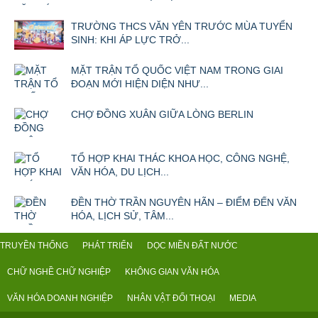
TRƯỜNG THCS VĂN YÊN TRƯỚC MÙA TUYỂN
SINH: KHI ÁP LỰC TRỞ...
MẶT TRẬN TỔ QUỐC VIỆT NAM TRONG GIAI
ĐOẠN MỚI HIỆN DIỆN NHƯ...
CHỢ ĐỒNG XUÂN GIỮA LÒNG BERLIN
TỔ HỢP KHAI THÁC KHOA HỌC, CÔNG NGHỆ,
VĂN HÓA, DU LỊCH...
ĐỀN THỜ TRẦN NGUYÊN HÃN – ĐIỂM ĐẾN VĂN
HÓA, LỊCH SỬ, TÂM...
TRUYỀN THỐNG
PHÁT TRIỂN
DỌC MIỀN ĐẤT NƯỚC
CHỮ NGHỀ CHỮ NGHIỆP
KHÔNG GIAN VĂN HÓA
VĂN HÓA DOANH NGHIỆP
NHÂN VẬT ĐỐI THOẠI
MEDIA