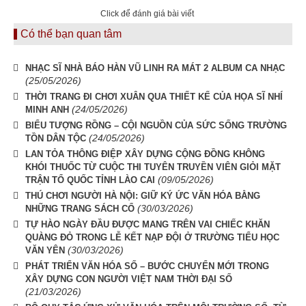
Click để đánh giá bài viết
Có thể bạn quan tâm
NHẠC SĨ NHÀ BÁO HÀN VŨ LINH RA MÁT 2 ALBUM CA NHẠC
(25/05/2026)
THỜI TRANG ĐI CHƠI XUÂN QUA THIẾT KẾ CỦA HỌA SĨ NHÍ
(24/05/2026)
MINH ANH
BIỂU TƯỢNG RỒNG – CỘI NGUỒN CỦA SỨC SỐNG TRƯỜNG
(24/05/2026)
TỒN DÂN TỘC
LAN TỎA THÔNG ĐIỆP XÂY DỰNG CỘNG ĐỒNG KHÔNG
KHÓI THUỐC TỪ CUỘC THI TUYÊN TRUYỀN VIÊN GIỎI MẶT
(09/05/2026)
TRẬN TỔ QUỐC TỈNH LÀO CAI
THÚ CHƠI NGƯỜI HÀ NỘI: GIỮ KÝ ỨC VĂN HÓA BẰNG
(30/03/2026)
NHỮNG TRANG SÁCH CỔ
TỰ HÀO NGÀY ĐẦU ĐƯỢC MANG TRÊN VAI CHIẾC KHĂN
QUÀNG ĐỎ TRONG LỄ KẾT NẠP ĐỘI Ở TRƯỜNG TIỂU HỌC
(30/03/2026)
VĂN YÊN
PHÁT TRIỂN VĂN HÓA SỐ – BƯỚC CHUYỂN MỚI TRONG
XÂY DỰNG CON NGƯỜI VIỆT NAM THỜI ĐẠI SỐ
(21/03/2026)