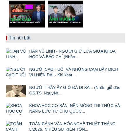
Tin nổi bật
HÀN VŨ LINH - NGƯỜI GIỮ LỬA GIỮA KHOA
HỌC VÀ BÁO CHÍ (Nhân...
NGƯỜI CAO TUỔI VÀ NHỮNG CẠM BẪY DỊCH
VỤ HIỆN ĐẠI - Khi khát...
NGƯỜI THẦY ẤY GIỜ ĐÃ ĐI XA... (Nhân giỗ đầu
GS.TS. Nguyễn...
KHOA HỌC CƠ BẢN: NỀN MÓNG TRI THỨC VÀ
NĂNG LỰC TỰ CHỦ QUỐC...
TOÀN CẢNH VĂN HÓA NGHỆ THUẬT THÁNG
5/2026: NHIỀU SỰ KIỆN TÔN...