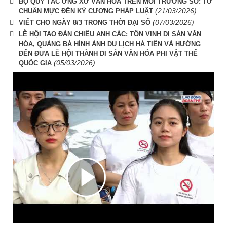
BỘ QUY TẮC ỨNG XỬ VĂN HÓA TRÊN MÔI TRƯỜNG SỐ: TỪ
(21/03/2026)
CHUẨN MỰC ĐẾN KỶ CƯƠNG PHÁP LUẬT
(07/03/2026)
VIẾT CHO NGÀY 8/3 TRONG THỜI ĐẠI SỐ
LỄ HỘI TAO ĐÀN CHIÊU ANH CÁC: TÔN VINH DI SẢN VĂN
HÓA, QUẢNG BÁ HÌNH ẢNH DU LỊCH HÀ TIÊN VÀ HƯỚNG
ĐẾN ĐƯA LỄ HỘI THÀNH DI SẢN VĂN HÓA PHI VẬT THỂ
(05/03/2026)
QUỐC GIA