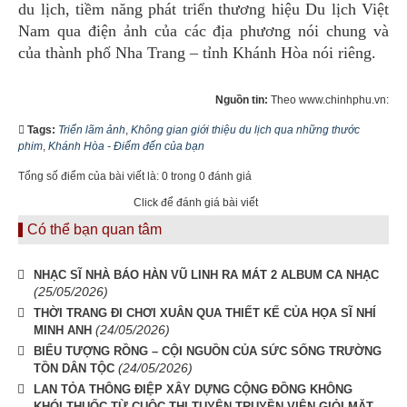
du lịch, tiềm năng phát triển thương hiệu Du lịch Việt
Nam qua điện ảnh của các địa phương nói chung và
của thành phố Nha Trang – tỉnh Khánh Hòa nói riêng.
Nguồn tin:
Theo www.chinhphu.vn:
Tags:
Triển lãm ảnh
,
Không gian giới thiệu du lịch qua những thước
phim
,
Khánh Hòa - Điểm đến của bạn
Tổng số điểm của bài viết là: 0 trong 0 đánh giá
Click để đánh giá bài viết
Có thể bạn quan tâm
NHẠC SĨ NHÀ BÁO HÀN VŨ LINH RA MÁT 2 ALBUM CA NHẠC
(25/05/2026)
THỜI TRANG ĐI CHƠI XUÂN QUA THIẾT KẾ CỦA HỌA SĨ NHÍ
(24/05/2026)
MINH ANH
BIỂU TƯỢNG RỒNG – CỘI NGUỒN CỦA SỨC SỐNG TRƯỜNG
(24/05/2026)
TỒN DÂN TỘC
LAN TỎA THÔNG ĐIỆP XÂY DỰNG CỘNG ĐỒNG KHÔNG
KHÓI THUỐC TỪ CUỘC THI TUYÊN TRUYỀN VIÊN GIỎI MẶT