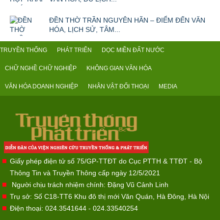
ĐỀN THỜ TRẦN NGUYÊN HÃN – ĐIỂM ĐẾN VĂN
HÓA, LỊCH SỬ, TÂM...
TRUYỀN THỐNG
PHÁT TRIỂN
DỌC MIỀN ĐẤT NƯỚC
CHỮ NGHỀ CHỮ NGHIỆP
KHÔNG GIAN VĂN HÓA
VĂN HÓA DOANH NGHIỆP
NHÂN VẬT ĐỐI THOẠI
MEDIA
Giấy phép điện tử số 75/GP-TTĐT do Cục PTTH & TTĐT - Bộ
Thông Tin và Truyền Thông cấp ngày 12/5/2021
Người chịu trách nhiệm chính: Đặng Vũ Cảnh Linh
Trụ sở: Số C18-TT6 Khu đô thị mới Văn Quán, Hà Đông, Hà Nội
Điện thoại: 024.3541644 - 024.33540254