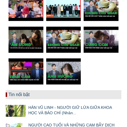
Tin nổi bật
HÀN VŨ LINH - NGƯỜI GIỮ LỬA GIỮA KHOA
HỌC VÀ BÁO CHÍ (Nhân...
NGƯỜI CAO TUỔI VÀ NHỮNG CẠM BẪY DỊCH