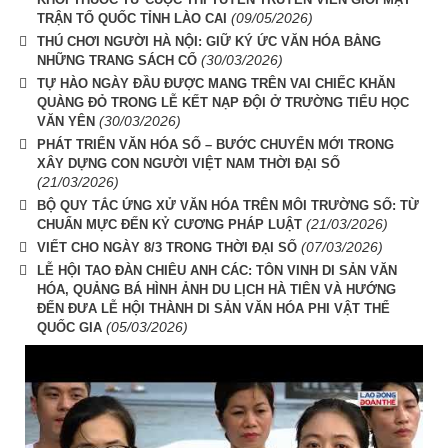
(09/05/2026)
TRẬN TỔ QUỐC TỈNH LÀO CAI
THÚ CHƠI NGƯỜI HÀ NỘI: GIỮ KÝ ỨC VĂN HÓA BẰNG
(30/03/2026)
NHỮNG TRANG SÁCH CỔ
TỰ HÀO NGÀY ĐẦU ĐƯỢC MANG TRÊN VAI CHIẾC KHĂN
QUÀNG ĐỎ TRONG LỄ KẾT NẠP ĐỘI Ở TRƯỜNG TIỂU HỌC
(30/03/2026)
VĂN YÊN
PHÁT TRIỂN VĂN HÓA SỐ – BƯỚC CHUYỂN MỚI TRONG
XÂY DỰNG CON NGƯỜI VIỆT NAM THỜI ĐẠI SỐ
(21/03/2026)
BỘ QUY TẮC ỨNG XỬ VĂN HÓA TRÊN MÔI TRƯỜNG SỐ: TỪ
(21/03/2026)
CHUẨN MỰC ĐẾN KỶ CƯƠNG PHÁP LUẬT
(07/03/2026)
VIẾT CHO NGÀY 8/3 TRONG THỜI ĐẠI SỐ
LỄ HỘI TAO ĐÀN CHIÊU ANH CÁC: TÔN VINH DI SẢN VĂN
HÓA, QUẢNG BÁ HÌNH ẢNH DU LỊCH HÀ TIÊN VÀ HƯỚNG
ĐẾN ĐƯA LỄ HỘI THÀNH DI SẢN VĂN HÓA PHI VẬT THỂ
(05/03/2026)
QUỐC GIA