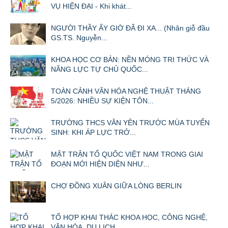
VỤ HIỆN ĐẠI - Khi khát...
NGƯỜI THẦY ẤY GIỜ ĐÃ ĐI XA... (Nhân giỗ đầu
GS.TS. Nguyễn...
KHOA HỌC CƠ BẢN: NỀN MÓNG TRI THỨC VÀ
NĂNG LỰC TỰ CHỦ QUỐC...
TOÀN CẢNH VĂN HÓA NGHỆ THUẬT THÁNG
5/2026: NHIỀU SỰ KIỆN TÔN...
TRƯỜNG THCS VĂN YÊN TRƯỚC MÙA TUYỂN
SINH: KHI ÁP LỰC TRỞ...
MẶT TRẬN TỔ QUỐC VIỆT NAM TRONG GIAI
ĐOẠN MỚI HIỆN DIỆN NHƯ...
CHỢ ĐỒNG XUÂN GIỮA LÒNG BERLIN
TỔ HỢP KHAI THÁC KHOA HỌC, CÔNG NGHỆ,
VĂN HÓA, DU LỊCH...