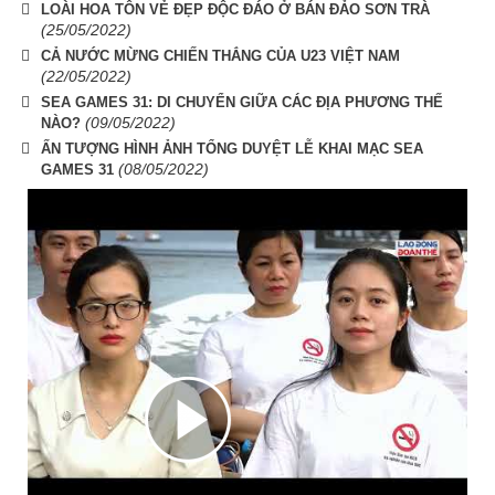
LOÀI HOA TÔN VẺ ĐẸP ĐỘC ĐÁO Ở BÁN ĐẢO SƠN TRÀ
(25/05/2022)
CẢ NƯỚC MỪNG CHIẾN THẮNG CỦA U23 VIỆT NAM
(22/05/2022)
SEA GAMES 31: DI CHUYỂN GIỮA CÁC ĐỊA PHƯƠNG THẾ
(09/05/2022)
NÀO?
ẤN TƯỢNG HÌNH ẢNH TỔNG DUYỆT LỄ KHAI MẠC SEA
(08/05/2022)
GAMES 31