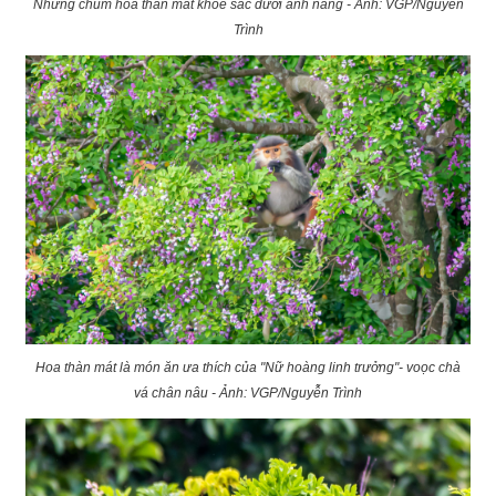
Những chùm hoa thàn mát khoe sắc dưới ánh nắng - Ảnh: VGP/Nguyễn
Trình
Hoa thàn mát là món ăn ưa thích của "Nữ hoàng linh trưởng"- voọc chà
vá chân nâu - Ảnh: VGP/Nguyễn Trình