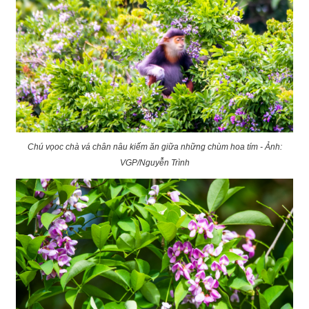
Chú vọoc chà vá chân nâu kiếm ăn giữa những chùm hoa tím - Ảnh:
VGP/Nguyễn Trình