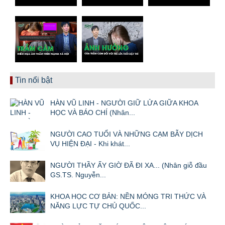
Tin nổi bật
HÀN VŨ LINH - NGƯỜI GIỮ LỬA GIỮA KHOA
HỌC VÀ BÁO CHÍ (Nhân...
NGƯỜI CAO TUỔI VÀ NHỮNG CẠM BẪY DỊCH
VỤ HIỆN ĐẠI - Khi khát...
NGƯỜI THẦY ẤY GIỜ ĐÃ ĐI XA... (Nhân giỗ đầu
GS.TS. Nguyễn...
KHOA HỌC CƠ BẢN: NỀN MÓNG TRI THỨC VÀ
NĂNG LỰC TỰ CHỦ QUỐC...