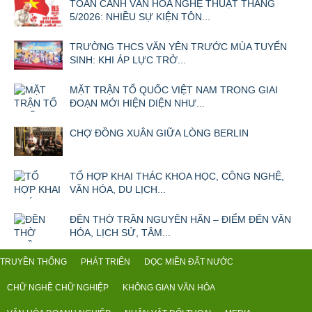
TOÀN CẢNH VĂN HÓA NGHỆ THUẬT THÁNG
5/2026: NHIỀU SỰ KIỆN TÔN...
TRƯỜNG THCS VĂN YÊN TRƯỚC MÙA TUYỂN
SINH: KHI ÁP LỰC TRỞ...
MẶT TRẬN TỔ QUỐC VIỆT NAM TRONG GIAI
ĐOẠN MỚI HIỆN DIỆN NHƯ...
CHỢ ĐỒNG XUÂN GIỮA LÒNG BERLIN
TỔ HỢP KHAI THÁC KHOA HỌC, CÔNG NGHỆ,
VĂN HÓA, DU LỊCH...
ĐỀN THỜ TRẦN NGUYÊN HÃN – ĐIỂM ĐẾN VĂN
HÓA, LỊCH SỬ, TÂM...
TRUYỀN THỐNG
PHÁT TRIỂN
DỌC MIỀN ĐẤT NƯỚC
CHỮ NGHỀ CHỮ NGHIỆP
KHÔNG GIAN VĂN HÓA