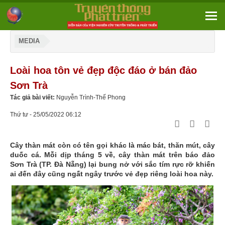
MEDIA
Loài hoa tôn vẻ đẹp độc đáo ở bán đảo
Sơn Trà
Tác giả bài viết:
Nguyễn Trình-Thế Phong
Thứ tư - 25/05/2022 06:12
Cây thàn mát còn có tên gọi khác là mác bát, thăn mút, cây
duốc cá. Mỗi dịp tháng 5 về, cây thàn mát trên báo đảo
Sơn Trà (TP. Đà Nẵng) lại bung nở với sắc tím rực rỡ khiến
ai đến đây cũng ngất ngây trước vẻ đẹp riêng loài hoa này.