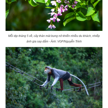
Mỗi dịp tháng 5 về, cây thàn mát bung nở khiến nhiều du khách, nhiếp
ảnh gia say đắm - Ảnh: VGP/Nguyễn Trình