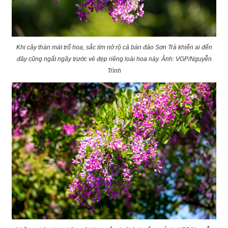
Khi cây thàn mát trổ hoa, sắc tím nở rộ cả bán đảo Sơn Trà khiến ai đến
đây cũng ngất ngây trước vẻ đẹp riêng loài hoa này. Ảnh: VGP/Nguyễn
Trình