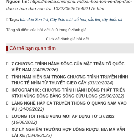
Nguồn tin:
https://media.chinhphu.vn/loai-hoa-ton-ve-dep-doc-
dao-o-ban-dao-son-tra-10222052515492175.htm
Tags:
bán đảo Sơn Trà
,
Cây thàn mát
,
trổ hoa
,
sắc tím
,
cây duốc cá
Tổng số điểm của bài viết là: 0 trong 0 đánh giá
Click để đánh giá bài viết
Có thể bạn quan tâm
7 CHƯƠNG TRÌNH HÀNH ĐỘNG CỦA MẶT TRẬN TỔ QUỐC
(24/05/2026)
VIỆT NAM
TÍNH NAM HIỆN ĐẠI TRONG CHƯƠNG TRÌNH TRUYỀN HÌNH
(03/10/2024)
THỰC TẾ NHÌN TỪ THUYẾT GIEO CẤY
INFOGRAPHIC: CHƯƠNG TRÌNH HÀNH ĐỘNG PHÁT TRIỂN
(25/06/2022)
KTXH VÙNG ĐỒNG BẰNG SÔNG CỬU LONG
LÀNG NGHỀ HẤP CÁ TRUYỀN THỐNG Ở QUẢNG NAM VÀO
(24/06/2022)
VỤ
LƯƠNG TỐI THIỂU VÙNG MỚI ÁP DỤNG TỪ 1/7/2022
(16/06/2022)
XỬ LÝ NGHIÊM TRƯỜNG HỢP UỐNG RƯỢU, BIA MÀ VẪN
(09/06/2022)
LÁI XE