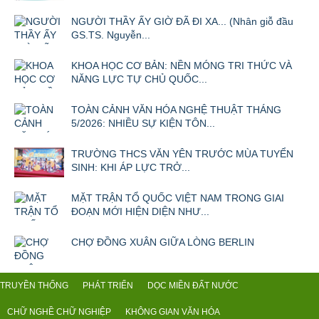
NGƯỜI THẦY ẤY GIỜ ĐÃ ĐI XA... (Nhân giỗ đầu
GS.TS. Nguyễn...
KHOA HỌC CƠ BẢN: NỀN MÓNG TRI THỨC VÀ
NĂNG LỰC TỰ CHỦ QUỐC...
TOÀN CẢNH VĂN HÓA NGHỆ THUẬT THÁNG
5/2026: NHIỀU SỰ KIỆN TÔN...
TRƯỜNG THCS VĂN YÊN TRƯỚC MÙA TUYỂN
SINH: KHI ÁP LỰC TRỞ...
MẶT TRẬN TỔ QUỐC VIỆT NAM TRONG GIAI
ĐOẠN MỚI HIỆN DIỆN NHƯ...
CHỢ ĐỒNG XUÂN GIỮA LÒNG BERLIN
TRUYỀN THỐNG
PHÁT TRIỂN
DỌC MIỀN ĐẤT NƯỚC
CHỮ NGHỀ CHỮ NGHIỆP
KHÔNG GIAN VĂN HÓA