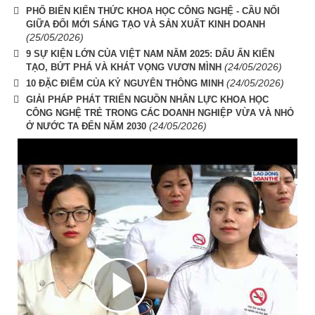
PHỔ BIẾN KIẾN THỨC KHOA HỌC CÔNG NGHỆ - CẦU NỐI
GIỮA ĐỔI MỚI SÁNG TẠO VÀ SẢN XUẤT KINH DOANH
(25/05/2026)
9 SỰ KIỆN LỚN CỦA VIỆT NAM NĂM 2025: DẤU ẤN KIẾN
(24/05/2026)
TẠO, BỨT PHÁ VÀ KHÁT VỌNG VƯƠN MÌNH
(24/05/2026)
10 ĐẶC ĐIỂM CỦA KỶ NGUYÊN THÔNG MINH
GIẢI PHÁP PHÁT TRIỂN NGUỒN NHÂN LỰC KHOA HỌC
CÔNG NGHỆ TRẺ TRONG CÁC DOANH NGHIỆP VỪA VÀ NHỎ
(24/05/2026)
Ở NƯỚC TA ĐẾN NĂM 2030