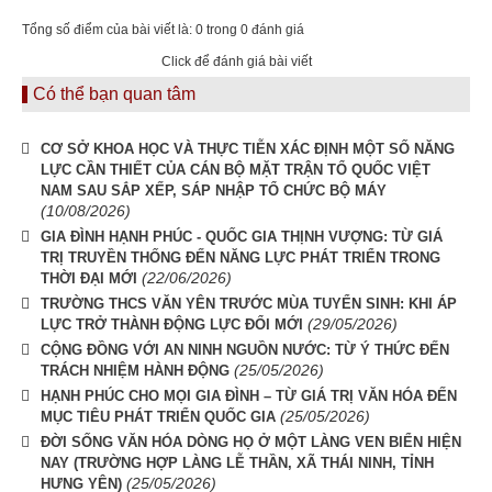
Tổng số điểm của bài viết là: 0 trong 0 đánh giá
Click để đánh giá bài viết
Có thể bạn quan tâm
CƠ SỞ KHOA HỌC VÀ THỰC TIỄN XÁC ĐỊNH MỘT SỐ NĂNG
LỰC CẦN THIẾT CỦA CÁN BỘ MẶT TRẬN TỔ QUỐC VIỆT
NAM SAU SẮP XẾP, SÁP NHẬP TỔ CHỨC BỘ MÁY
(10/08/2026)
GIA ĐÌNH HẠNH PHÚC - QUỐC GIA THỊNH VƯỢNG: TỪ GIÁ
TRỊ TRUYỀN THỐNG ĐẾN NĂNG LỰC PHÁT TRIỂN TRONG
(22/06/2026)
THỜI ĐẠI MỚI
TRƯỜNG THCS VĂN YÊN TRƯỚC MÙA TUYỂN SINH: KHI ÁP
(29/05/2026)
LỰC TRỞ THÀNH ĐỘNG LỰC ĐỔI MỚI
CỘNG ĐỒNG VỚI AN NINH NGUỒN NƯỚC: TỪ Ý THỨC ĐẾN
(25/05/2026)
TRÁCH NHIỆM HÀNH ĐỘNG
HẠNH PHÚC CHO MỌI GIA ĐÌNH – TỪ GIÁ TRỊ VĂN HÓA ĐẾN
(25/05/2026)
MỤC TIÊU PHÁT TRIỂN QUỐC GIA
ĐỜI SỐNG VĂN HÓA DÒNG HỌ Ở MỘT LÀNG VEN BIỂN HIỆN
NAY (TRƯỜNG HỢP LÀNG LỄ THẦN, XÃ THÁI NINH, TỈNH
(25/05/2026)
HƯNG YÊN)