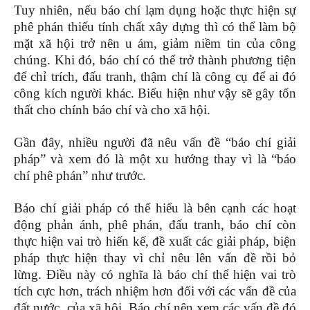
Tuy nhiên, nếu báo chí lạm dụng hoặc thực hiện sự
phê phán thiếu tính chất xây dựng thì có thể làm bộ
mặt xã hội trở nên u ám, giảm niềm tin của công
chúng. Khi đó, báo chí có thể trở thành phương tiện
để chỉ trích, đấu tranh, thậm chí là công cụ để ai đó
công kích người khác. Biểu hiện như vậy sẽ gây tổn
thất cho chính báo chí và cho xã hội.
Gần đây, nhiều người đã nêu vấn đề “báo chí giải
pháp” và xem đó là một xu hướng thay vì là “báo
chí phê phán” như trước.
Báo chí giải pháp có thể hiểu là bên cạnh các hoạt
động phản ánh, phê phán, đấu tranh, báo chí còn
thực hiện vai trò hiến kế, đề xuất các giải pháp, biện
pháp thực hiện thay vì chỉ nêu lên vấn đề rồi bỏ
lừng. Điều này có nghĩa là báo chí thể hiện vai trò
tích cực hơn, trách nhiệm hơn đối với các vấn đề của
đất nước, của xã hội. Báo chí nên xem các vấn đề đó