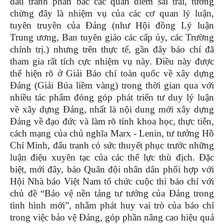
đấu tranh phản bác các quan điểm sai trái, tưởng
chừng đây là nhiệm vụ của các cơ quan lý luận,
tuyên truyền của Đảng (như Hội đồng Lý luận
Trung ương, Ban tuyên giáo các cấp ủy, các Trường
chính trị.) nhưng trên thực tế, gần đây báo chí đã
tham gia rất tích cực nhiệm vụ này. Điều này được
thể hiện rõ ở Giải Báo chí toàn quốc về xây dựng
Đảng (Giải Búa liềm vàng) trong thời gian qua với
nhiều tác phẩm đóng góp phát triển tư duy lý luận
về xây dựng Đảng, nhất là nội dung mới xây dựng
Đảng về đạo đức và làm rõ tính khoa học, thực tiễn,
cách mạng của chủ nghĩa Marx - Lenin, tư tưởng Hồ
Chí Minh, đấu tranh có sức thuyết phục trước những
luận điệu xuyên tạc của các thế lực thù địch. Đặc
biệt, mới đây, báo Quân đội nhân dân phối hợp với
Hội Nhà báo Việt Nam tổ chức cuộc thi báo chí với
chủ đề “Bảo vệ nền tảng tư tưởng của Đảng trong
tình hình mới”, nhằm phát huy vai trò của báo chí
trong việc bảo vệ Đảng, góp phần nâng cao hiệu quả