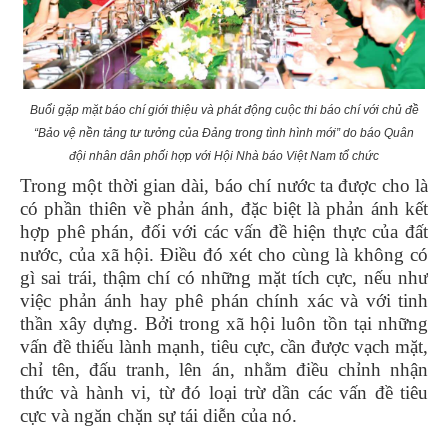
Buổi gặp mặt báo chí giới thiệu và phát động cuộc thi báo chí với chủ đề
“Bảo vệ nền tảng tư tưởng của Đảng trong tình hình mới” do báo Quân
đội nhân dân phối hợp với Hội Nhà báo Việt Nam tổ chức
Trong một thời gian dài, báo chí nước ta được cho là
có phần thiên về phản ánh, đặc biệt là phản ánh kết
hợp phê phán, đối với các vấn đề hiện thực của đất
nước, của xã hội. Điều đó xét cho cùng là không có
gì sai trái, thậm chí có những mặt tích cực, nếu như
việc phản ánh hay phê phán chính xác và với tinh
thần xây dựng. Bởi trong xã hội luôn tồn tại những
vấn đề thiếu lành mạnh, tiêu cực, cần được vạch mặt,
chỉ tên, đấu tranh, lên án, nhằm điều chỉnh nhận
thức và hành vi, từ đó loại trừ dần các vấn đề tiêu
cực và ngăn chặn sự tái diễn của nó.