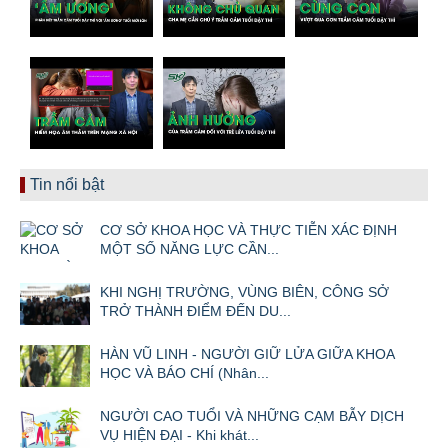
Tin nổi bật
CƠ SỞ KHOA HỌC VÀ THỰC TIỄN XÁC ĐỊNH
MỘT SỐ NĂNG LỰC CẦN...
KHI NGHỊ TRƯỜNG, VÙNG BIÊN, CÔNG SỞ
TRỞ THÀNH ĐIỂM ĐẾN DU...
HÀN VŨ LINH - NGƯỜI GIỮ LỬA GIỮA KHOA
HỌC VÀ BÁO CHÍ (Nhân...
NGƯỜI CAO TUỔI VÀ NHỮNG CẠM BẪY DỊCH
VỤ HIỆN ĐẠI - Khi khát...