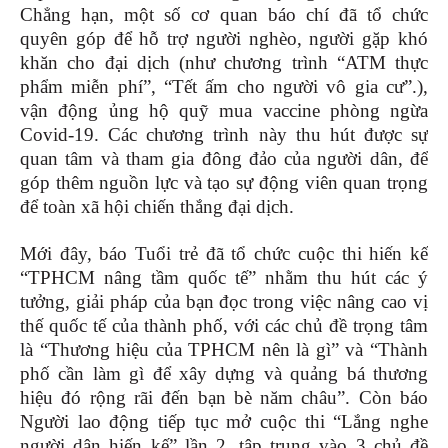
Chẳng hạn, một số cơ quan báo chí đã tổ chức
quyên góp để hỗ trợ người nghèo, người gặp khó
khăn cho đại dịch (như chương trình “ATM thực
phẩm miễn phí”, “Tết ấm cho người vô gia cư”.),
vận động ủng hộ quỹ mua vaccine phòng ngừa
Covid-19. Các chương trình này thu hút được sự
quan tâm và tham gia đông đảo của người dân, để
góp thêm nguồn lực và tạo sự động viên quan trọng
để toàn xã hội chiến thắng đại dịch.
Mới đây, báo Tuổi trẻ đã tổ chức cuộc thi hiến kế
“TPHCM nâng tầm quốc tế” nhằm thu hút các ý
tưởng, giải pháp của bạn đọc trong việc nâng cao vị
thế quốc tế của thành phố, với các chủ đề trọng tâm
là “Thương hiệu của TPHCM nên là gì” và “Thành
phố cần làm gì để xây dựng và quảng bá thương
hiệu đó rộng rãi đến bạn bè năm châu”. Còn báo
Người lao động tiếp tục mở cuộc thi “Lắng nghe
người dân hiến kế” lần 2, tập trung vào 3 chủ đề