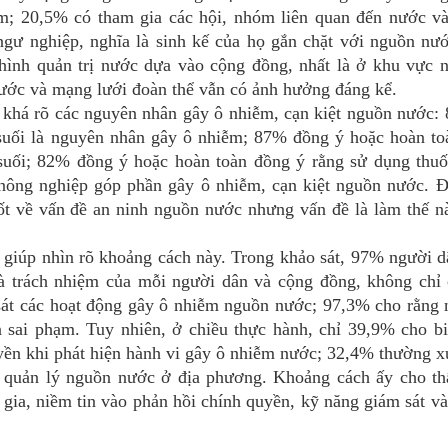
m; 20,5% có tham gia các hội, nhóm liên quan đến nước và 
ngư nghiệp, nghĩa là sinh kế của họ gắn chặt với nguồn nư
 hình quản trị nước dựa vào cộng đồng, nhất là ở khu vực 
ước và mạng lưới đoàn thể vẫn có ảnh hưởng đáng kể.
á rõ các nguyên nhân gây ô nhiễm, cạn kiệt nguồn nước:
suối là nguyên nhân gây ô nhiễm; 87% đồng ý hoặc hoàn to
suối; 82% đồng ý hoặc hoàn toàn đồng ý rằng sử dụng thuốc
g nông nghiệp góp phần gây ô nhiễm, cạn kiệt nguồn nước. 
tốt về vấn đề an ninh nguồn nước nhưng vấn đề là làm thế 
iúp nhìn rõ khoảng cách này. Trong khảo sát, 97% người d
à trách nhiệm của mỗi người dân và cộng đồng, không chỉ 
át các hoạt động gây ô nhiễm nguồn nước; 97,3% cho rằng 
n sai phạm. Tuy nhiên, ở chiều thực hành, chỉ 39,9% cho b
yền khi phát hiện hành vi gây ô nhiễm nước; 32,4% thường 
h quản lý nguồn nước ở địa phương. Khoảng cách ấy cho th
gia, niềm tin vào phản hồi chính quyền, kỹ năng giám sát v