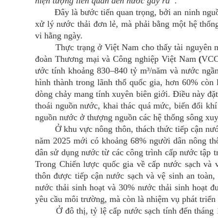
hiện tượng liên quan đến nước gây ra”.
Đây là bước tiến quan trọng, bởi an ninh nguồn
xử lý nước thải đơn lẻ, mà phải bằng một hệ thống
vi hằng ngày.
Thực trạng ở Việt Nam cho thấy tài nguyên nước
đoàn Thương mại và Công nghiệp Việt Nam
(
VCCI
ước tính khoảng 830–840 tỷ m³/năm và nước ngầ
hình thành trong lãnh thổ quốc gia, hơn 60% còn
dòng chảy mang tính xuyên biên giới. Điều này đặt
thoái nguồn nước, khai thác quá mức, biến đổi khí 
nguồn nước ở thượng nguồn các hệ thống sông xuyê
Ở khu vực nông thôn, thách thức tiếp cận nước s
năm 2025 mới có khoảng 68% người dân nông thô
dân sử dụng nước từ các công trình cấp nước tập 
Trong Chiến lược quốc gia về cấp nước sạch và 
thôn được tiếp cận nước sạch và vệ sinh an toàn
nước thải sinh hoạt và 30% nước thải sinh hoạt 
yêu cầu môi trường, mà còn là nhiệm vụ phát triển 
Ở đô thị, tỷ lệ cấp nước sạch tính đến tháng 1