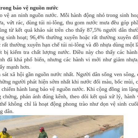
 trong bảo vệ nguồn nước
vệ an ninh nguồn nước. Mỗi hành động nhỏ trong sinh ho
 rửa, vứt rác, dùng túi ni-lông, thu gom nước mưa đều góp ph
ng từ kết quả khảo sát trên cho thấy 87,5% người dân thư
ong sinh hoạt; 96,4% thường xuyên hoặc rất thường xuyên đ
rất thường xuyên hạn chế túi ni-lông và đồ nhựa dùng một 
t bị kiểm tra chất lượng nước. Điều này cho thấy các hành
ịnh đã khá phổ biến, nhưng các hành vi mới như giảm nhựa,
đẩy mạnh hơn.
t xã hội gần nguồn nước nhất. Người dân sống ven sông, 
 những người phát hiện sớm nhất khi nước đổi màu, bốc mùi, c
 lấn chiếm hành lang bảo vệ nguồn nước. Khi cộng đồng im lặn
g chứng, phản ánh đúng kênh, theo dõi kết quả xử lý, hành 
thế không chỉ là hoạt động phong trào như dọn vệ sinh cuố
g dân.