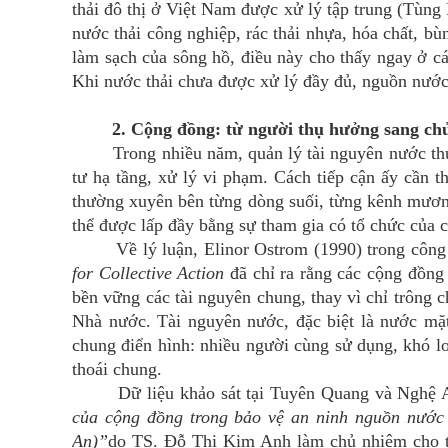
thải đô thị ở Việt Nam được xử lý tập trung (Tùng
nước thải công nghiệp, rác thải nhựa, hóa chất, bù
làm sạch của sông hồ, điều này cho thấy ngay ở các
Khi nước thải chưa được xử lý đầy đủ, nguồn nước 
2. Cộng đồng: từ người thụ hưởng sang chủ
Trong nhiều năm, quản lý tài nguyên nước thườn
tư hạ tầng, xử lý vi phạm. Cách tiếp cận ấy cần 
thường xuyên bên từng dòng suối, từng kênh mương
thể được lấp đầy bằng sự tham gia có tổ chức của 
Về lý luận, Elinor Ostrom (1990) trong công t
for Collective Action
đã chỉ ra rằng các cộng đồng
bền vững các tài nguyên chung, thay vì chỉ trông c
Nhà nước. Tài nguyên nước, đặc biệt là nước mặt
chung điển hình: nhiều người cùng sử dụng, khó lo
thoái chung.
Dữ liệu khảo sát tại Tuyên Quang và Nghệ An
của cộng đồng trong bảo vệ an ninh nguồn nước
An)”
do TS. Đỗ Thị Kim Anh làm chủ nhiệm
cho 