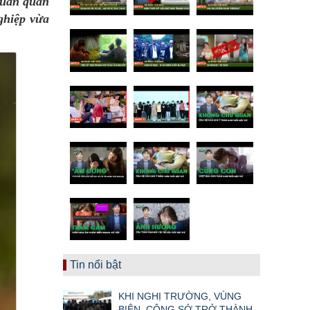
quan quản
ghiệp vừa
Tin nổi bật
KHI NGHỊ TRƯỜNG, VÙNG
BIÊN, CÔNG SỞ TRỞ THÀNH