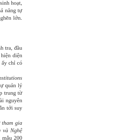
sinh hoạt,
hả năng tự
nghẽn lớn.
 tra, đầu
 hiện diện
 ấy chỉ có
stitutions
tự quản lý
p trung từ
ài nguyên
ẫn tới suy
 tham gia
g và Nghệ
g mẫu 200