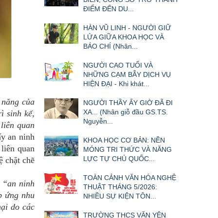
ĐIỂM ĐẾN DU...
HÀN VŨ LINH - NGƯỜI GIỮ
LỬA GIỮA KHOA HỌC VÀ
BÁO CHÍ (Nhân...
NGƯỜI CAO TUỔI VÀ
NHỮNG CẠM BẪY DỊCH VỤ
HIỆN ĐẠI - Khi khát...
 năng của
NGƯỜI THẦY ẤY GIỜ ĐÃ ĐI
XA... (Nhân giỗ đầu GS.TS.
ì sinh kế,
Nguyễn...
 liên quan
y an ninh
KHOA HỌC CƠ BẢN: NỀN
liên quan
MÓNG TRI THỨC VÀ NĂNG
LỰC TỰ CHỦ QUỐC...
ệ chặt chẽ
TOÀN CẢNH VĂN HÓA NGHỆ
ó
“an ninh
THUẬT THÁNG 5/2026:
p ứng nhu
NHIỀU SỰ KIỆN TÔN...
hại do các
TRƯỜNG THCS VĂN YÊN