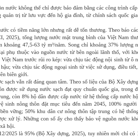
 nước không thể chỉ được bảo đảm bằng các công trình cấp
 quản trị từ lưu vực đến hộ gia đình, từ chính sách quốc gi
 có tiềm năng lớn nhưng rất dễ tổn thương. Theo báo cáo
, 2025), tổng lượng nước mặt trung bình của Việt Nam th
m khoảng 47,5-63 tỷ m³/năm. Song chỉ khoảng 37% lượng 
 lại phụ thuộc vào nguồn nước từ bên ngoài lãnh thổ, với 
 Việt Nam trước rủi ro kép: vừa chịu tác động nội sinh từ ô 
hậu; vừa chịu tác động ngoại sinh từ việc sử dụng, điều tiết,
n biên giới.
ạch vẫn rất đáng quan tâm. Theo số liệu của Bộ Xây dựng,
n được sử dụng nước sạch đạt quy chuẩn quốc gia, trong 
trung, còn 8% hộ dân được cấp nước từ hệ thống cấp nước hộ
vệ sinh nông thôn đặt mục tiêu đến năm 2045, 100% người
, bền vững; 50% khu dân cư nông thôn tập trung có hệ thốn
được xử lý. Những con số ấy cho thấy bảo vệ nguồn nước kh
xã hội.
2/2025 là 95% (Bộ Xây dựng, 2025), tuy nhiên mới chỉ có