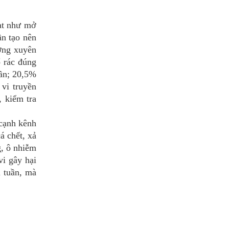
ạt như mở
ần tạo nên
ờng xuyên
ổ rác đúng
lần; 20,5%
 vi truyền
 kiểm tra
cạnh kênh
á chết, xả
g, ô nhiễm
vi gây hại
i tuần, mà