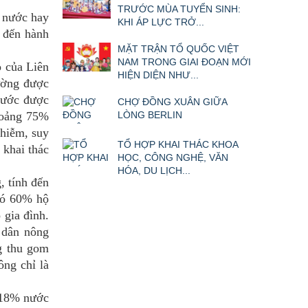
TRƯỚC MÙA TUYỂN SINH:
 nước hay
KHI ÁP LỰC TRỞ...
a đến hành
MẶT TRẬN TỔ QUỐC VIỆT
NAM TRONG GIAI ĐOẠN MỚI
 của Liên
HIỆN DIỆN NHƯ...
ường được
nước được
CHỢ ĐỒNG XUÂN GIỮA
khoảng 75%
LÒNG BERLIN
nhiễm, suy
TỔ HỢP KHAI THÁC KHOA
 khai thác
HỌC, CÔNG NGHỆ, VĂN
HÓA, DU LỊCH...
 tính đến
đó 60% hộ
 gia đình.
 dân nông
g thu gom
ông chỉ là
 18% nước