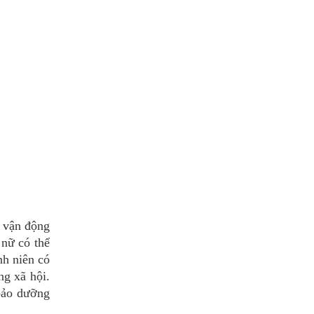
 vận động
 nữ có thể
nh niên có
ng xã hội.
 bảo dưỡng