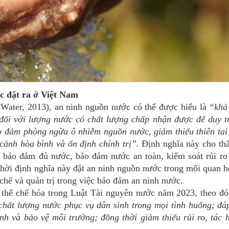
c đặt ra ở Việt Nam
r, 2013), an ninh nguồn nước có thể được hiểu là
“khả
đối với lượng nước có chất lượng chấp nhận được để duy tr
bảo đảm phòng ngừa ô nhiễm nguồn nước, giảm thiểu thiên tai
 cảnh hòa bình và ổn định chính trị”.
Định nghĩa này cho thấ
bảo đảm đủ nước, bảo đảm nước an toàn, kiểm soát rủi ro 
 thời định nghĩa này đặt an ninh nguồn nước trong mối quan h
 chế và quản trị trong việc bảo đảm an ninh nước.
 thể chế hóa trong Luật Tài nguyên nước năm 2023, theo đ
chất lượng nước phục vụ dân sinh trong mọi tình huống; đá
inh và bảo vệ môi trường; đồng thời giảm thiểu rủi ro, tác 