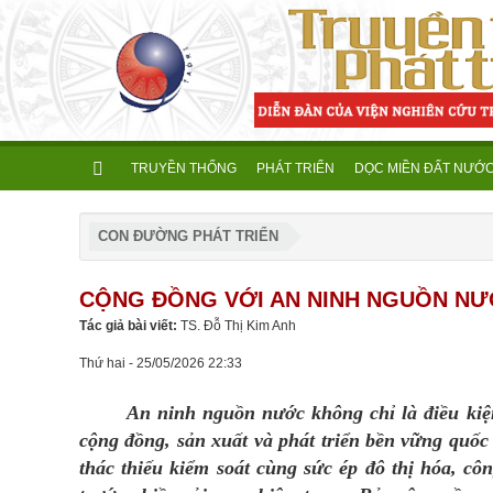
TRUYỀN THỐNG
PHÁT TRIỂN
DỌC MIỀN ĐẤT NƯỚ
CON ĐƯỜNG PHÁT TRIỂN
CỘNG ĐỒNG VỚI AN NINH NGUỒN NƯ
Tác giả bài viết:
TS. Đỗ Thị Kim Anh
Thứ hai - 25/05/2026 22:33
An ninh nguồn nước không chỉ là điều kiện c
cộng đồng, sản xuất và phát triển bền vững quốc
thác thiếu kiểm soát cùng sức ép đô thị hóa, 