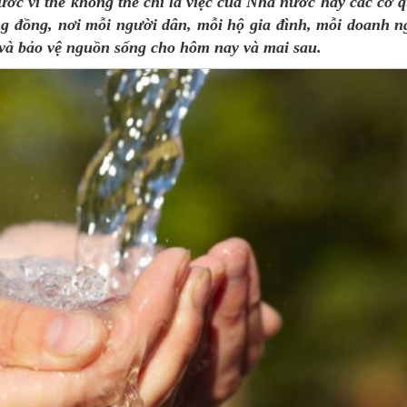
ước vì thế không thể chỉ là việc của Nhà nước hay các cơ 
ng đồng, nơi mỗi người dân, mỗi hộ gia đình, mỗi doanh n
ữ và bảo vệ nguồn sống cho hôm nay và mai sau.