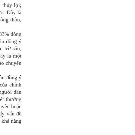
thủy lợi;
ớc. Đây là
nông thôn,
 83% đồng
àn đồng ý
 trừ sâu,
Đây là một
nào chuyển
ân đồng ý
của chính
người dân
iết thường
xuyên hoặc
ấy vấn đề
à khả năng