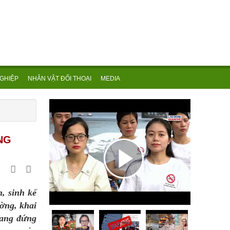
GHIỆP
NHÂN VẬT ĐỐI THOẠI
MEDIA
NG
, sinh kế
ường, khai
đang đứng