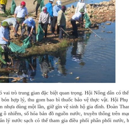
i trò trung gian đặc biệt quan trọng. Hội Nông dân có thể
 bón hợp lý, thu gom bao bì thuốc bảo vệ thực vật. Hội Phụ
iảm nhựa dùng một lần, giữ gìn vệ sinh hộ gia đình. Đoàn Tha
ng ô nhiễm, số hóa bản đồ nguồn nước, truyền thông trên mạ
uản lý nước sạch có thể tham gia điều phối phân phối nước,