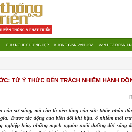
C
CHỮ NGHỀ CHỮ NGHIỆP
KHÔNG GIAN VĂN HÓA
VĂN HÓA DOANH N
ỚC: TỪ Ý THỨC ĐẾN TRÁCH NHIỆM HÀNH ĐỘ
ủa sự sống, mà còn là nền tảng của sức khỏe nhân dân
 gia. Trước tác động của biến đổi khí hậu, ô nhiễm môi tr
công nghiệp hóa, những mạch nguồn nuôi dưỡng đời sống 