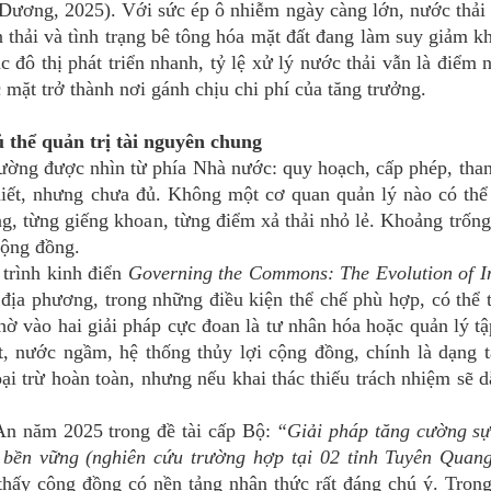
 Dương, 2025). Với sức ép ô nhiễm ngày càng lớn, nước thải 
n thải và tình trạng bê tông hóa mặt đất đang làm suy giảm k
 đô thị phát triển nhanh, tỷ lệ xử lý nước thải vẫn là điểm 
mặt trở thành nơi gánh chịu chi phí của tăng trưởng.
 thể quản trị tài nguyên chung
g được nhìn từ phía Nhà nước: quy hoạch, cấp phép, thanh
thiết, nhưng chưa đủ. Không một cơ quan quản lý nào có thể
, từng giếng khoan, từng điểm xả thải nhỏ lẻ. Khoảng trống
cộng đồng.
rình kinh điển
Governing the Commons: The Evolution of In
 địa phương, trong những điều kiện thể chế phù hợp, có thể 
hờ vào hai giải pháp cực đoan là tư nhân hóa hoặc quản lý tậ
, nước ngầm, hệ thống thủy lợi cộng đồng, chính là dạng t
ại trừ hoàn toàn, nhưng nếu khai thác thiếu trách nhiệm sẽ d
 năm 2025 trong đề tài cấp Bộ:
“Giải pháp tăng cường sự
 bền vững (nghiên cứu trường hợp tại 02 tỉnh Tuyên Quan
thấy cộng đồng có nền tảng nhận thức rất đáng chú ý. Tron