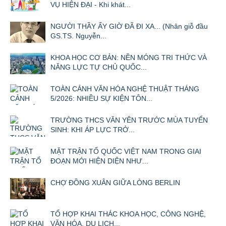
VỤ HIỆN ĐẠI - Khi khát...
NGƯỜI THẦY ẤY GIỜ ĐÃ ĐI XA... (Nhân giỗ đầu
GS.TS. Nguyễn...
KHOA HỌC CƠ BẢN: NỀN MÓNG TRI THỨC VÀ
NĂNG LỰC TỰ CHỦ QUỐC...
TOÀN CẢNH VĂN HÓA NGHỆ THUẬT THÁNG
5/2026: NHIỀU SỰ KIỆN TÔN...
TRƯỜNG THCS VĂN YÊN TRƯỚC MÙA TUYỂN
SINH: KHI ÁP LỰC TRỞ...
MẶT TRẬN TỔ QUỐC VIỆT NAM TRONG GIAI
ĐOẠN MỚI HIỆN DIỆN NHƯ...
CHỢ ĐỒNG XUÂN GIỮA LÒNG BERLIN
TỔ HỢP KHAI THÁC KHOA HỌC, CÔNG NGHỆ,
VĂN HÓA, DU LỊCH...