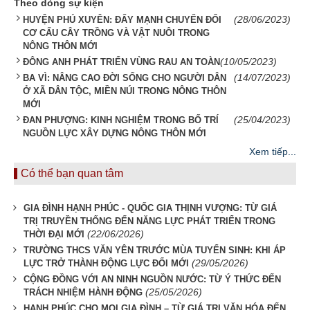
Theo dòng sự kiện
(28/06/2023)
HUYỆN PHÚ XUYÊN: ĐẨY MẠNH CHUYỂN ĐỔI
CƠ CẤU CÂY TRỒNG VÀ VẬT NUÔI TRONG
NÔNG THÔN MỚI
(10/05/2023)
ĐÔNG ANH PHÁT TRIỂN VÙNG RAU AN TOÀN
(14/07/2023)
BA VÌ: NÂNG CAO ĐỜI SỐNG CHO NGƯỜI DÂN
Ở XÃ DÂN TỘC, MIỀN NÚI TRONG NÔNG THÔN
MỚI
(25/04/2023)
ĐAN PHƯỢNG: KINH NGHIỆM TRONG BỐ TRÍ
NGUỒN LỰC XÂY DỰNG NÔNG THÔN MỚI
Xem tiếp...
Có thể bạn quan tâm
GIA ĐÌNH HẠNH PHÚC - QUỐC GIA THỊNH VƯỢNG: TỪ GIÁ
TRỊ TRUYỀN THỐNG ĐẾN NĂNG LỰC PHÁT TRIỂN TRONG
(22/06/2026)
THỜI ĐẠI MỚI
TRƯỜNG THCS VĂN YÊN TRƯỚC MÙA TUYỂN SINH: KHI ÁP
(29/05/2026)
LỰC TRỞ THÀNH ĐỘNG LỰC ĐỔI MỚI
CỘNG ĐỒNG VỚI AN NINH NGUỒN NƯỚC: TỪ Ý THỨC ĐẾN
(25/05/2026)
TRÁCH NHIỆM HÀNH ĐỘNG
HẠNH PHÚC CHO MỌI GIA ĐÌNH – TỪ GIÁ TRỊ VĂN HÓA ĐẾN