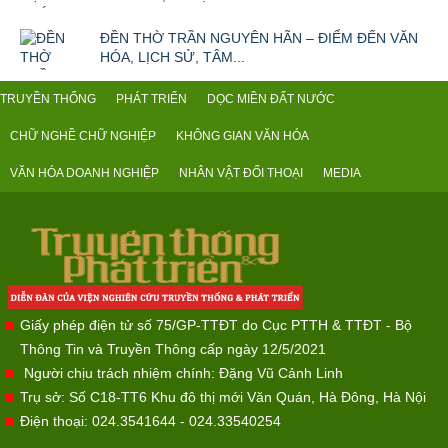
ĐỀN THỜ TRẦN NGUYÊN HÃN – ĐIỂM ĐẾN VĂN
HÓA, LỊCH SỬ, TÂM...
TRUYỀN THỐNG
PHÁT TRIỂN
DỌC MIỀN ĐẤT NƯỚC
CHỮ NGHỀ CHỮ NGHIỆP
KHÔNG GIAN VĂN HÓA
VĂN HÓA DOANH NGHIỆP
NHÂN VẬT ĐỐI THOẠI
MEDIA
Giấy phép điện tử số 75/GP-TTĐT do Cục PTTH & TTĐT - Bộ
Thông Tin và Truyền Thông cấp ngày 12/5/2021
Người chịu trách nhiệm chính: Đặng Vũ Cảnh Linh
Trụ sở: Số C18-TT6 Khu đô thị mới Văn Quán, Hà Đông, Hà Nội
Điện thoại: 024.3541644 - 024.33540254