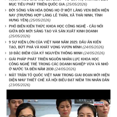
(25/05/2026)
MỤC TIÊU PHÁT TRIỂN QUỐC GIA
ĐỜI SỐNG VĂN HÓA DÒNG HỌ Ở MỘT LÀNG VEN BIỂN HIỆN
NAY (TRƯỜNG HỢP LÀNG LỄ THẦN, XÃ THÁI NINH, TỈNH
(25/05/2026)
HƯNG YÊN)
PHỔ BIẾN KIẾN THỨC KHOA HỌC CÔNG NGHỆ - CẦU NỐI
GIỮA ĐỔI MỚI SÁNG TẠO VÀ SẢN XUẤT KINH DOANH
(25/05/2026)
9 SỰ KIỆN LỚN CỦA VIỆT NAM NĂM 2025: DẤU ẤN KIẾN
(24/05/2026)
TẠO, BỨT PHÁ VÀ KHÁT VỌNG VƯƠN MÌNH
(24/05/2026)
10 ĐẶC ĐIỂM CỦA KỶ NGUYÊN THÔNG MINH
GIẢI PHÁP PHÁT TRIỂN NGUỒN NHÂN LỰC KHOA HỌC
CÔNG NGHỆ TRẺ TRONG CÁC DOANH NGHIỆP VỪA VÀ NHỎ
(24/05/2026)
Ở NƯỚC TA ĐẾN NĂM 2030
MẶT TRẬN TỔ QUỐC VIỆT NAM TRONG GIAI ĐOẠN MỚI HIỆN
DIỆN NHƯ THIẾT CHẾ XÃ HỘI BIỂU ĐẠT NIỀM TIN NHÂN DÂN
(23/05/2026)