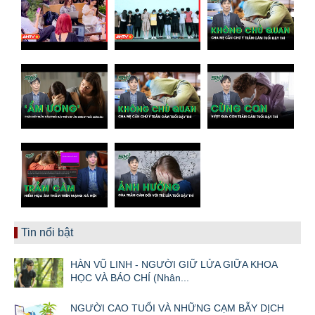
Tin nổi bật
HÀN VŨ LINH - NGƯỜI GIỮ LỬA GIỮA KHOA
HỌC VÀ BÁO CHÍ (Nhân...
NGƯỜI CAO TUỔI VÀ NHỮNG CẠM BẪY DỊCH