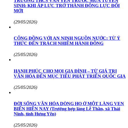
TRƯỜNG THCS VĂN YÊN TRƯỚC MÙA TUYỂN
SINH: KHI ÁP LỰC TRỞ THÀNH ĐỘNG LỰC ĐỔI
MỚI
(29/05/2026)
CỘNG ĐỒNG VỚI AN NINH NGUỒN NƯỚC: TỪ Ý
THỨC ĐẾN TRÁCH NHIỆM HÀNH ĐỘNG
(25/05/2026)
HẠNH PHÚC CHO MỌI GIA ĐÌNH – TỪ GIÁ TRỊ
VĂN HÓA ĐẾN MỤC TIÊU PHÁT TRIỂN QUỐC GIA
(25/05/2026)
ĐỜI SỐNG VĂN HÓA DÒNG HỌ Ở MỘT LÀNG VEN
BIỂN HIỆN NAY (Trường hợp làng Lễ Thần, xã Thái
Ninh, tỉnh Hưng Yên)
(25/05/2026)