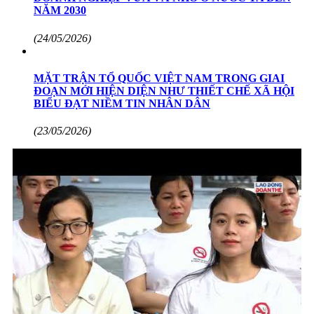
NĂM 2030
(24/05/2026)
MẶT TRẬN TỔ QUỐC VIỆT NAM TRONG GIAI
ĐOẠN MỚI HIỆN DIỆN NHƯ THIẾT CHẾ XÃ HỘI
BIỂU ĐẠT NIỀM TIN NHÂN DÂN
(23/05/2026)