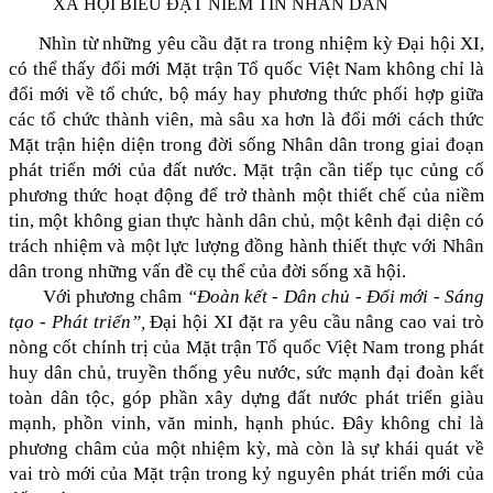
Nhìn từ những yêu cầu đặt ra trong nhiệm kỳ Đại hội XI,
có thể thấy đổi mới Mặt trận Tổ quốc Việt Nam không chỉ là
đổi mới về tổ chức, bộ máy hay phương thức phối hợp giữa
các tổ chức thành viên, mà sâu xa hơn là đổi mới cách thức
Mặt trận hiện diện trong đời sống Nhân dân trong giai đoạn
phát triển mới của đất nước. Mặt trận cần tiếp tục củng cố
phương thức hoạt động để trở thành một thiết chế của niềm
tin, một không gian thực hành dân chủ, một kênh đại diện có
trách nhiệm và một lực lượng đồng hành thiết thực với Nhân
dân trong những vấn đề cụ thể của đời sống xã hội.
Với phương châm
“Đoàn kết - Dân chủ - Đổi mới - Sáng
tạo - Phát triển”,
Đại hội XI đặt ra yêu cầu nâng cao vai trò
nòng cốt chính trị của Mặt trận Tổ quốc Việt Nam trong phát
huy dân chủ, truyền thống yêu nước, sức mạnh đại đoàn kết
toàn dân tộc, góp phần xây dựng đất nước phát triển giàu
mạnh, phồn vinh, văn minh, hạnh phúc. Đây không chỉ là
phương châm của một nhiệm kỳ, mà còn là sự khái quát về
vai trò mới của Mặt trận trong kỷ nguyên phát triển mới của