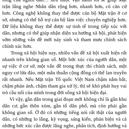
trận lắng nghe Nhân dân rộng hơn, nhanh hơn, có căn cứ
hơn. Công nghệ không thay thế được cán bộ Mặt trận ở cơ
sở, nhưng có thể hỗ trợ cán bộ làm việc chuyên nghiệp hơn.
Dữ liệu không thay thế được sự tinh tế trong tiếp xúc với
dân, nhưng có thể giúp nhận diện xu hướng xã hội, phát hiện
sớm những vấn đề mới nảy sinh và tham mưu chính sách
chính xác hơn.
Trong xã hội hiện nay, nhiều vấn đề xã hội xuất hiện rất
nhanh trên không gian số. Một bức xúc của người dân, một
sự việc ở cơ sở, một vấn đề trong thực thi chính sách, một
nguy cơ lừa đảo, một mâu thuẫn cộng đồng có thể lan truyền
rất nhanh. Nếu Mặt trận Tổ quốc Việt Nam chậm nắm bắt,
chậm phản ánh, chậm tham gia xử lý, thì sẽ khó phát huy vai
trò cầu nối của mình trong đời sống xã hội hiện đại.
Vì vậy, gần dân trong giai đoạn mới không chỉ là gần khu
dân cư, gần thôn xóm, gần tổ dân phố, mà còn phải gần
không gian số. Ở đó có những tiếng nói rất thật của người
dân, có những lo lắng, kỳ vọng, sáng kiến, phản biện và cả
những bức xúc cần được lắng nghe, phân tích, định hướng và