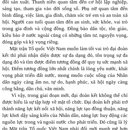
đổi sản xuất. Thanh niên quan tâm đến cơ hội lập nghiệp,
sáng tạo, tham gia vào đời sống số. Phụ nữ quan tâm đến
bình đẳng, việc làm, gia đình, chăm sóc trẻ em và an toàn xã
hội. Người cao tuổi quan tâm đến an sinh, sức khỏe, vai trò
trong gia đình và cộng đồng. Đồng bào dân tộc, tôn giáo,
kiều bào ở nước ngoài cũng có những tâm tư, nguyện vọng,
đóng góp và kỳ vọng riêng.
Mặt trận Tổ quốc Việt Nam muốn làm tốt vai trò đại đoàn
kết thì phải nhận diện được sự đa dạng đó, tôn trọng sự đa
dạng đó và tìm được điểm tương đồng để quy tụ sức mạnh xã
hội. Điểm tương đồng lớn nhất chính là lòng yêu nước, khát
vọng phát triển đất nước, mong muốn cuộc sống của Nhân
dân ngày càng ấm no, tự do, hạnh phúc, xã hội ngày càng
công bằng, dân chủ, văn minh.
Vì vậy, trong giai đoạn mới, đại đoàn kết không thể chỉ
được hiểu là sự tập hợp về mặt tổ chức. Đại đoàn kết phải trở
thành năng lực kết nối xã hội, năng lực tạo đồng thuận, năng
lực khơi dậy sáng kiến của Nhân dân, năng lực huy động các
nguồn lực trong và ngoài nước cho phát triển. Đó cũng là lý
do Mặt trận Tổ quốc Việt Nam phải đổi mới mạnh mẽ hơn