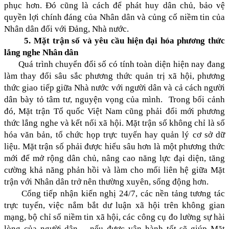
phục hơn. Đó cũng là cách để phát huy dân chủ, bảo vệ
quyền lợi chính đáng của Nhân dân và củng cố niềm tin của
Nhân dân đối với Đảng, Nhà nước.
5. Mặt trận số và yêu cầu hiện đại hóa phương thức
lắng nghe Nhân dân
Quá trình chuyển đổi số có tính toàn diện hiện nay đang
làm thay đổi sâu sắc phương thức quản trị xã hội, phương
thức giao tiếp giữa Nhà nước với người dân và cả cách người
dân bày tỏ tâm tư, nguyện vọng của mình.
Trong bối cảnh
đó, Mặt trận Tổ quốc Việt Nam cũng phải đổi mới phương
thức lắng nghe và kết nối xã hội.
Mặt trận số không chỉ là số
hóa văn bản, tổ chức họp trực tuyến hay quản lý cơ sở dữ
liệu. Mặt trận số phải được hiểu sâu hơn là một phương thức
mới để mở rộng dân chủ, nâng cao năng lực đại diện, tăng
cường khả năng phản hồi và làm cho mối liên hệ giữa Mặt
trận với Nhân dân trở nên thường xuyên, sống động hơn.
Cổng tiếp nhận kiến nghị 24/7, các nền tảng tương tác
trực tuyến, việc nắm bắt dư luận xã hội trên không gian
mạng, bộ chỉ số niềm tin xã hội, các công cụ đo lường sự hài
lòng của người dân… nếu được vận hành tốt sẽ giúp Mặt