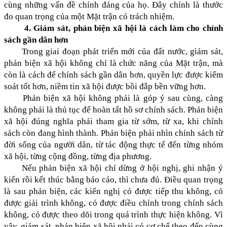
cùng những vấn đề chính đáng của họ. Đây chính là thước
đo quan trọng của một Mặt trận có trách nhiệm.
4. Giám sát, phản biện xã hội là cách làm cho chính
sách gần dân hơn
Trong giai đoạn phát triển mới của đất nước, giám sát,
phản biện xã hội không chỉ là chức năng của Mặt trận, mà
còn là cách để chính sách gần dân hơn, quyền lực được kiểm
soát tốt hơn, niềm tin xã hội được bồi đắp bền vững hơn.
Phản biện xã hội không phải là góp ý sau cùng, càng
không phải là thủ tục để hoàn tất hồ sơ chính sách. Phản biện
xã hội đúng nghĩa phải tham gia từ sớm, từ xa, khi chính
sách còn đang hình thành. Phản biện phải nhìn chính sách từ
đời sống của người dân, từ tác động thực tế đến từng nhóm
xã hội, từng cộng đồng, từng địa phương.
Nếu phản biện xã hội chỉ dừng ở hội nghị, ghi nhận ý
kiến rồi kết thúc bằng báo cáo, thì chưa đủ. Điều quan trọng
là sau phản biện, các kiến nghị có được tiếp thu không, có
được giải trình không, có được điều chỉnh trong chính sách
không, có được theo dõi trong quá trình thực hiện không. Vì
vậy, giám sát, phản biện xã hội phải có cơ chế theo đến cùng