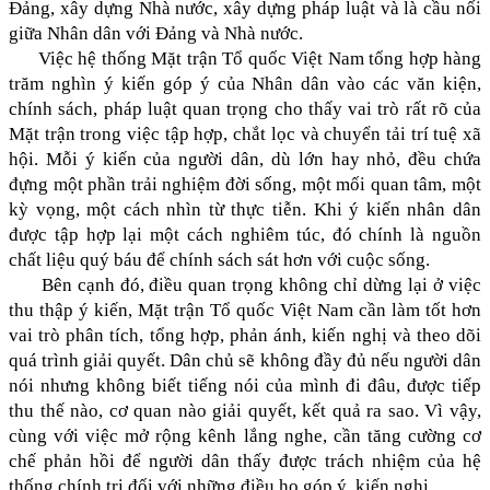
Đảng, xây dựng Nhà nước, xây dựng pháp luật và là cầu nối
giữa Nhân dân với Đảng và Nhà nước.
Việc hệ thống Mặt trận Tổ quốc Việt Nam tổng hợp hàng
trăm nghìn ý kiến góp ý của Nhân dân vào các văn kiện,
chính sách, pháp luật quan trọng cho thấy vai trò rất rõ của
Mặt trận trong việc tập hợp, chắt lọc và chuyển tải trí tuệ xã
hội. Mỗi ý kiến của người dân, dù lớn hay nhỏ, đều chứa
đựng một phần trải nghiệm đời sống, một mối quan tâm, một
kỳ vọng, một cách nhìn từ thực tiễn. Khi ý kiến nhân dân
được tập hợp lại một cách nghiêm túc, đó chính là nguồn
chất liệu quý báu để chính sách sát hơn với cuộc sống.
Bên cạnh đó, điều quan trọng không chỉ dừng lại ở việc
thu thập ý kiến, Mặt trận Tổ quốc Việt Nam cần làm tốt hơn
vai trò phân tích, tổng hợp, phản ánh, kiến nghị và theo dõi
quá trình giải quyết. Dân chủ sẽ không đầy đủ nếu người dân
nói nhưng không biết tiếng nói của mình đi đâu, được tiếp
thu thế nào, cơ quan nào giải quyết, kết quả ra sao. Vì vậy,
cùng với việc mở rộng kênh lắng nghe, cần tăng cường cơ
chế phản hồi để người dân thấy được trách nhiệm của hệ
thống chính trị đối với những điều họ góp ý, kiến nghị.