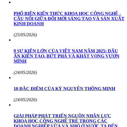
PHỔ BIẾN KIẾN THỨC KHOA HỌC CÔNG NGHỆ -
CẦU NỐI GIỮA ĐỔI MỚI SÁNG TẠO VÀ SẢN XUẤT
KINH DOANH
(25/05/2026)
9 SỰ KIỆN LỚN CỦA VIỆT NAM NĂM 2025: DẤU
ẤN KIẾN TẠO, BỨT PHÁ VÀ KHÁT VỌNG VƯƠN
MÌNH
(24/05/2026)
10 ĐẶC ĐIỂM CỦA KỶ NGUYÊN THÔNG MINH
(24/05/2026)
GIẢI PHÁP PHÁT TRIỂN NGUỒN NHÂN LỰC
KHOA HỌC CÔNG NGHỆ TRẺ TRONG CÁC
DOANH NGHIỆP VỪA VÀ NHỎ Ở NƯỚC TA ĐẾN