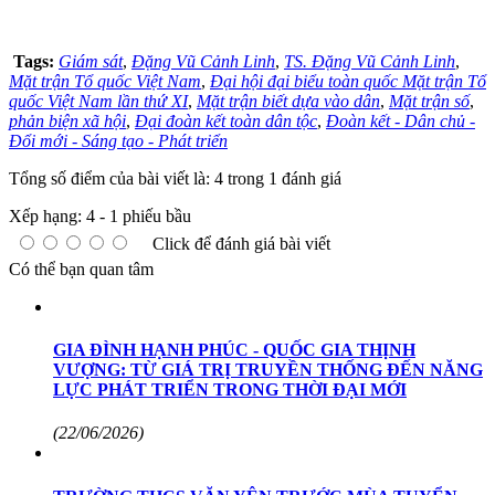
Tags:
Giám sát
,
Đặng Vũ Cảnh Linh
,
TS. Đặng Vũ Cảnh Linh
,
Mặt trận Tổ quốc Việt Nam
,
Đại hội đại biểu toàn quốc Mặt trận Tổ
quốc Việt Nam lần thứ XI
,
Mặt trận biết dựa vào dân
,
Mặt trận số
,
phản biện xã hội
,
Đại đoàn kết toàn dân tộc
,
Đoàn kết - Dân chủ -
Đổi mới - Sáng tạo - Phát triển
Tổng số điểm của bài viết là: 4 trong 1 đánh giá
Xếp hạng:
4
-
1
phiếu bầu
Click để đánh giá bài viết
Có thể bạn quan tâm
GIA ĐÌNH HẠNH PHÚC - QUỐC GIA THỊNH
VƯỢNG: TỪ GIÁ TRỊ TRUYỀN THỐNG ĐẾN NĂNG
LỰC PHÁT TRIỂN TRONG THỜI ĐẠI MỚI
(22/06/2026)