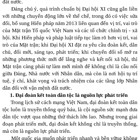
đất nước.
Đáng chú ý, quá trình chuẩn bị Đại hội XI cũng gắn liền
với những chuyển động lớn về thể chế, trong đó có việc sửa
đổi, bổ sung Hiến pháp năm 2013 liên quan đến vị trí, vai trò
của Mặt trận Tổ quốc Việt Nam và các tổ chức chính trị - xã
hội. Khi Hiến pháp và pháp luật tiếp tục làm rõ hơn vị trí, vai
trò của Mặt trận; khi Đại hội XI đặt ra yêu cầu đoàn kết, dân
chủ, đổi mới, sáng tạo, phát triển; khi chuyển đổi số mở ra
những phương thức mới để lắng nghe và kết nối xã hội, thì
Mặt trận càng phải tự làm mới mình để không chỉ là cầu nối
giữa Đảng, Nhà nước với Nhân dân, mà còn là nơi hội tụ trí
tuệ, ý chí, khát vọng và trách nhiệm của các tầng lớp Nhân
dân đối với vận mệnh đất nước.
1. Đại đoàn kết toàn dân tộc là nguồn lực phát triển
Trong lịch sử cách mạng Việt Nam, đại đoàn kết toàn dân
tộc luôn là truyền thống quý báu, là cội nguồn sức mạnh đưa
dân tộc vượt qua những thử thách lớn lao. Nhưng trong giai
đoạn phát triển mới, đại đoàn kết không chỉ là truyền thống,
mà còn là nguồn lực phát triển.
Một quốc gia muốn phát triển nhanh và bền vững không