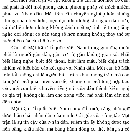
Đổi mới Mặt trận vì vậy không thể chỉ là đổi mới cơ cấu,
mà phải là đổi mới phong cách, phương pháp và trách nhiệm
phục vụ Nhân dân. Mặt trận cần chuyên nghiệp hơn nhưng
không quan liêu hơn; hiện đại hơn nhưng không xa dân hơn;
có dữ liệu hơn nhưng không đánh mất sự tinh tế trong lắng
nghe đời sống; có nền tảng số hơn nhưng không thay thế sự
hiện diện của cán bộ ở cơ sở.
Cán bộ Mặt trận Tổ quốc Việt Nam trong giai đoạn mới
phải là người gần dân, gần cơ sở, gần không gian số. Phải
biết lắng nghe, biết đối thoại, biết làm mẫu, biết chịu trách
nhiệm và biết báo cáo kết quả với Nhân dân. Một cán bộ Mặt
trận tốt không chỉ là người biết triển khai phong trào, mà còn
là người biết phát hiện vấn đề; không chỉ biết tổng hợp báo
cáo, mà còn biết chuyển tiếng nói của dân thành kiến nghị
có giá trị; không chỉ làm cho xong việc, mà phải làm đến nơi
đến chốn.
Mặt trận Tổ quốc Việt Nam càng đổi mới, càng phải giữ
được bản chất nhân dân của mình. Cái gốc của công tác Mặt
trận là sự tin cậy của Nhân dân. Niềm tin ấy không được tạo
nên bằng khẩu hiệu, mà bằng hành động cụ thể, bằng sự có